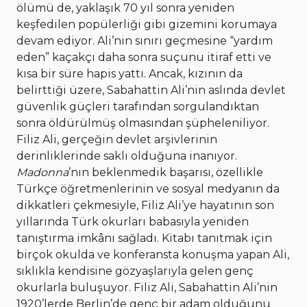
ölümü de, yaklaşık 70 yıl sonra yeniden
keşfedilen popülerliği gibi gizemini korumaya
devam ediyor. Ali’nin sınırı geçmesine “yardım
eden” kaçakçı daha sonra suçunu itiraf etti ve
kısa bir süre hapis yattı. Ancak, kızının da
belirttiği üzere, Sabahattin Ali’nin aslında devlet
güvenlik güçleri tarafından sorgulandıktan
sonra öldürülmüş olmasından şüpheleniliyor.
Filiz Ali, gerçeğin devlet arşivlerinin
derinliklerinde saklı olduğuna inanıyor.
Madonna
’nın beklenmedik başarısı, özellikle
Türkçe öğretmenlerinin ve sosyal medyanın da
dikkatleri çekmesiyle, Filiz Ali’ye hayatının son
yıllarında Türk okurları babasıyla yeniden
tanıştırma imkânı sağladı. Kitabı tanıtmak için
birçok okulda ve konferansta konuşma yapan Ali,
sıklıkla kendisine gözyaşlarıyla gelen genç
okurlarla buluşuyor. Filiz Ali, Sabahattin Ali’nin
1920’lerde Berlin’de genç bir adam olduğunu