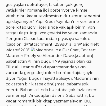
göz yaşları dökülüyor, fakat en çok genç
yetişkinler romana ilgi gösteriyor ve kimse
kitabın bu kadar sevilmesinin durumun sebebini
açıklayamıyor.” Yapı Kredi Yayınları’nın verilerine
göre, kitap üç yıl içerisinde yaklaşık bir milyon
satışa ulaştı. İngilizce çevirisi ise yakın zamanda
Penguin Classic tarafından piyasaya sürüldü.
[caption id="attachment_25980" align="alignleft"
width="200"]
Madonna in a Fur Coat, Çeviren:
Maureen Freely ve Alexander Dawe.[/caption]
Sabahattin Ali’nin bugün 79 yaşında olan kızı
Filiz Ali, İstanbul’daki apartmanında yakın
zamanda gerçekleştirilen bir röportajda şöyle
diyor: “Eğer bugün hayatta olsaydı, Madonna’nın
çok satan bir kitaba dönüşmesi babamı şok
ederdi. Babam aslında bu kitaba çok fazla önem
vermemişti. Arkadaşları da ona ‘Sabahattin, bu
kadar romantik bir kitap yazmamalıydın. Bu,