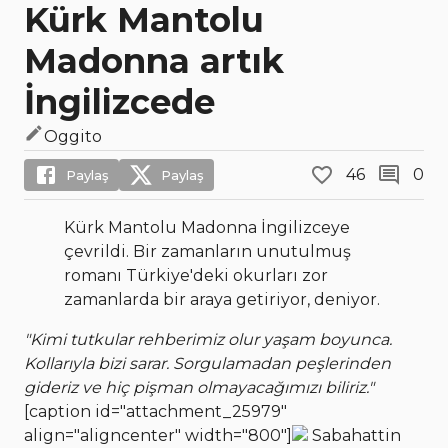
Kürk Mantolu
Madonna artık
İngilizcede
Oggito
46
0
Paylaş
Paylaş
Kürk Mantolu Madonna İngilizceye
çevrildi. Bir zamanların unutulmuş
romanı Türkiye'deki okurları zor
zamanlarda bir araya getiriyor, deniyor.
"Kimi tutkular rehberimiz olur yaşam boyunca.
Kollarıyla bizi sarar. Sorgulamadan peşlerinden
gideriz ve hiç pişman olmayacağımızı biliriz."
[caption id="attachment_25979"
align="aligncenter" width="800"]
Sabahattin