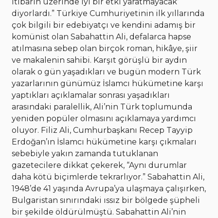
itibarın üzerinde iyi bir etki yaratmayacak’
diyorlardı.” Türkiye Cumhuriyetinin ilk yıllarında
çok bilgili bir edebiyatçı ve kendini adamış bir
komünist olan Sabahattin Ali, defalarca hapse
atılmasına sebep olan birçok roman, hikâye, şiir
ve makalenin sahibi. Karşıt görüşlü bir aydın
olarak o gün yaşadıkları ve bugün modern Türk
yazarlarının günümüz İslamcı hükümetine karşı
yaptıkları açıklamalar sonrası yaşadıkları
arasındaki paralellik, Ali’nin Türk toplumunda
yeniden popüler olmasını açıklamaya yardımcı
oluyor. Filiz Ali, Cumhurbaşkanı Recep Tayyip
Erdoğan’ın İslamcı hükümetine karşı çıkmaları
sebebiyle yakın zamanda tutuklanan
gazetecilere dikkat çekerek, “Aynı durumlar
daha kötü biçimlerde tekrarlıyor.” Sabahattin Ali,
1948’de 41 yaşında Avrupa’ya ulaşmaya çalışırken,
Bulgaristan sınırındaki ıssız bir bölgede şüpheli
bir şekilde öldürülmüştü. Sabahattin Ali’nin