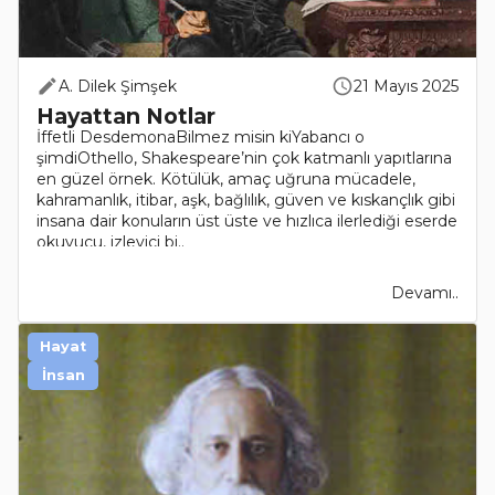
A. Dilek Şimşek
21 Mayıs 2025
Hayattan Notlar
İffetli DesdemonaBilmez misin kiYabancı o
şimdiOthello, Shakespeare’nin çok katmanlı yapıtlarına
en güzel örnek. Kötülük, amaç uğruna mücadele,
kahramanlık, itibar, aşk, bağlılık, güven ve kıskançlık gibi
insana dair konuların üst üste ve hızlıca ilerlediği eserde
okuyucu, izleyici bi..
Devamı..
Hayat
İnsan