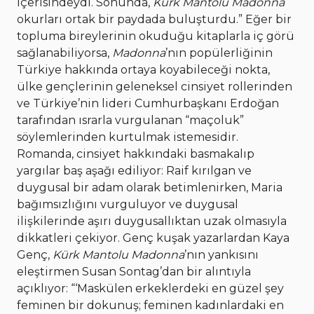
içerisindeydi. Sonunda,
Kürk Mantolu Madonna
okurları ortak bir paydada buluşturdu.” Eğer bir
topluma bireylerinin okuduğu kitaplarla iç görü
sağlanabiliyorsa,
Madonna
’nın popülerliğinin
Türkiye hakkında ortaya koyabileceği nokta,
ülke gençlerinin geleneksel cinsiyet rollerinden
ve Türkiye’nin lideri Cumhurbaşkanı Erdoğan
tarafından ısrarla vurgulanan “maçoluk”
söylemlerinden kurtulmak istemesidir.
Romanda, cinsiyet hakkındaki basmakalıp
yargılar baş aşağı ediliyor: Raif kırılgan ve
duygusal bir adam olarak betimlenirken, Maria
bağımsızlığını vurguluyor ve duygusal
ilişkilerinde aşırı duygusallıktan uzak olmasıyla
dikkatleri çekiyor. Genç kuşak yazarlardan Kaya
Genç,
Kürk Mantolu Madonna
’nın yankısını
eleştirmen Susan Sontag’dan bir alıntıyla
açıklıyor: “‘Maskülen erkeklerdeki en güzel şey
feminen bir dokunuş; feminen kadınlardaki en