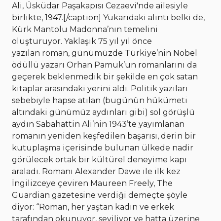
Ali, Üsküdar Paşakapısı Cezaevi'nde ailesiyle
birlikte, 1947.[/caption] Yukarıdaki alıntı belki de,
Kürk Mantolu Madonna’nın temelini
oluşturuyor. Yaklaşık 75 yıl yıl önce
yazılan roman, günümüzde Türkiye’nin Nobel
ödüllü yazarı Orhan Pamuk’un romanlarını da
geçerek beklenmedik bir şekilde en çok satan
kitaplar arasındaki yerini aldı. Politik yazıları
sebebiyle hapse atılan (bugünün hükümeti
altındaki günümüz aydınları gibi) sol görüşlü
aydın Sabahattin Ali’nin 1943’te yayımlanan
romanın yeniden keşfedilen başarısı, derin bir
kutuplaşma içerisinde bulunan ülkede nadir
görülecek ortak bir kültürel deneyime kapı
araladı. Romanı Alexander Dawe ile ilk kez
İngilizceye çeviren Maureen Freely, The
Guardian gazetesine verdiği demeçte şöyle
diyor: “Roman, her yaştan kadın ve erkek
tarafından okunuyor, seviliyor ve hatta üzerine