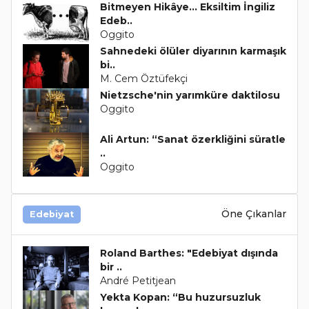
Bitmeyen Hikâye… Eksiltim İngiliz
Edeb..
Oggito
Sahnedeki ölüler diyarının karmaşık
bi..
M. Cem Öztüfekçi
Nietzsche'nin yarımküre daktilosu
Oggito
Ali Artun: “Sanat özerkliğini süratle
..
Oggito
Öne Çıkanlar
Edebiyat
Roland Barthes: "Edebiyat dışında
bir ..
André Petitjean
Yekta Kopan: “Bu huzursuzluk