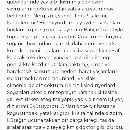
göbeklerinde yay gibi kıvrılmış bekleyen
yavrularını doğuracakları yataklara yatırılmayı
beklediler. Nergis mi, sümbül mü? Lale mi,
kardelen mi? Bilemiyordum, o yüzden soğanları
boylarına göre gruplara ayırdım. Bahçe küreğiyle
toprağı yarıp bir çukur açtım. Çukuru, en büyük
soğanın boyundan üç misli daha derin ve birkaç
küçük annenin aralarında bir-iki soğanlık mesafe
kalacak şekilde yan yana yerleştirilebileceği
genişlikte kazdım. Onlara baktım, şişman ve
hareketsiz, sonsuz üremeden ibaret yaşamlarını
sürdürmekten memnunlardı; ve ıslak
çimenlerde diz çöktüm. Beni tiksindiriyorlardı.
Soğanları birer birer toprağın karanlık şiltesine
yerleştirirken eteğime yapış yapış bir nem işliyor,
dizlerimi üşütüyordu. Onları önce bir hastane
koğuşundaki yataklar gibi iki sıra halinde dizdim.
Küreğin ucuna takılan bir parça kireçli taş da
sıralar arasında viziteye çıkmış doktor gibi durdu.