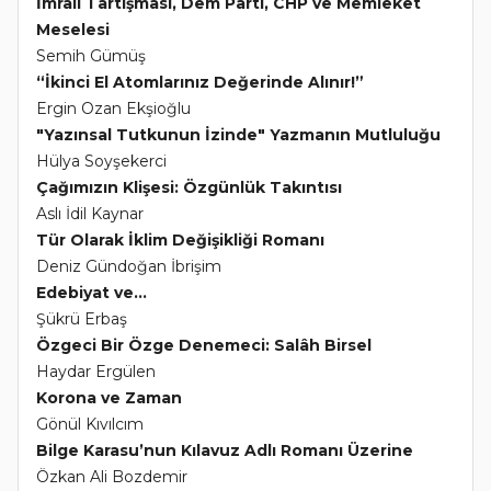
İmralı Tartışması, Dem Parti, CHP ve Memleket
Meselesi
Semih Gümüş
“İkinci El Atomlarınız Değerinde Alınır!”
Ergin Ozan Ekşioğlu
"Yazınsal Tutkunun İzinde" Yazmanın Mutluluğu
Hülya Soyşekerci
Çağımızın Klişesi: Özgünlük Takıntısı
Aslı İdil Kaynar
Tür Olarak İklim Değişikliği Romanı
Deniz Gündoğan İbrişim
Edebiyat ve...
Şükrü Erbaş
Özgeci Bir Özge Denemeci: Salâh Birsel
Haydar Ergülen
Korona ve Zaman
Gönül Kıvılcım
Bilge Karasu’nun Kılavuz Adlı Romanı Üzerine
Özkan Ali Bozdemir