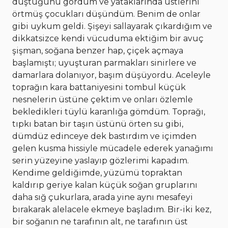
düştüğünü gördüm ve yataklarında üstlerini
örtmüş çocukları düşündüm. Benim de onlar
gibi uykum geldi. Şişeyi sallayarak çıkardığım ve
dikkatsizce kendi vücuduma ektiğim bir avuç
şişman, soğana benzer hap, çiçek açmaya
başlamıştı; uyuşturan parmakları sinirlere ve
damarlara dolanıyor, başım düşüyordu. Aceleyle
toprağın kara battaniyesini tombul küçük
nesnelerin üstüne çektim ve onları özlemle
bekledikleri tüylü karanlığa gömdüm. Toprağı,
tıpkı batan bir taşın üstünü örten su gibi,
dümdüz edinceye dek bastırdım ve içimden
gelen kusma hissiyle mücadele ederek yanağımı
serin yüzeyine yaslayıp gözlerimi kapadım.
Kendime geldiğimde, yüzümü topraktan
kaldırıp geriye kalan küçük soğan gruplarını
daha sığ çukurlara, arada yine aynı mesafeyi
bırakarak alelacele ekmeye başladım. Bir-iki kez,
bir soğanın ne tarafının alt, ne tarafının üst