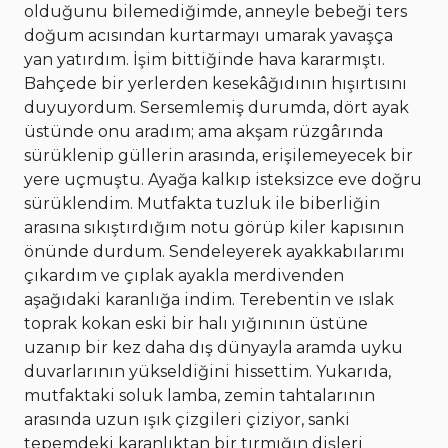
olduğunu bilemediğimde, anneyle bebeği ters
doğum acısından kurtarmayı umarak yavaşça
yan yatırdım. İşim bittiğinde hava kararmıştı.
Bahçede bir yerlerden kesekâğıdının hışırtısını
duyuyordum. Sersemlemiş durumda, dört ayak
üstünde onu aradım; ama akşam rüzgârında
sürüklenip güllerin arasında, erişilemeyecek bir
yere uçmuştu. Ayağa kalkıp isteksizce eve doğru
sürüklendim. Mutfakta tuzluk ile biberliğin
arasına sıkıştırdığım notu görüp kiler kapısının
önünde durdum. Sendeleyerek ayakkabılarımı
çıkardım ve çıplak ayakla merdivenden
aşağıdaki karanlığa indim. Terebentin ve ıslak
toprak kokan eski bir halı yığınının üstüne
uzanıp bir kez daha dış dünyayla aramda uyku
duvarlarının yükseldiğini hissettim. Yukarıda,
mutfaktaki soluk lamba, zemin tahtalarının
arasında uzun ışık çizgileri çiziyor, sanki
tepemdeki karanlıktan bir tırmığın dişleri