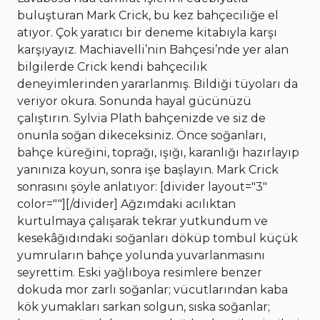
buluşturan Mark Crick, bu kez bahçeciliğe el
atıyor. Çok yaratıcı bir deneme kitabıyla karşı
karşıyayız. Machiavelli’nin Bahçesi’nde yer alan
bilgilerde Crick kendi bahçecilik
deneyimlerinden yararlanmış. Bildiği tüyoları da
veriyor okura. Sonunda hayal gücünüzü
çalıştırın. Sylvia Plath bahçenizde ve siz de
onunla soğan dikeceksiniz. Önce soğanları,
bahçe küreğini, toprağı, ışığı, karanlığı hazırlayıp
yanınıza koyun, sonra işe başlayın. Mark Crick
sonrasını şöyle anlatıyor: [divider layout="3"
color=""][/divider] Ağzımdaki acılıktan
kurtulmaya çalışarak tekrar yutkundum ve
kesekâğıdındaki soğanları döküp tombul küçük
yumruların bahçe yolunda yuvarlanmasını
seyrettim. Eski yağlıboya resimlere benzer
dokuda mor zarlı soğanlar; vücutlarından kaba
kök yumakları sarkan solgun, sıska soğanlar;