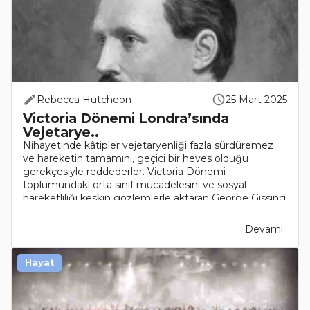
Rebecca Hutcheon
25 Mart 2025
Victoria Dönemi Londra’sında
Vejetarye..
Nihayetinde kâtipler vejetaryenliği fazla sürdüremez
ve hareketin tamamını, geçici bir heves olduğu
gerekçesiyle reddederler. Victoria Dönemi
toplumundaki orta sınıf mücadelesini ve sosyal
hareketliliği keskin gözlemlerle aktaran George Gissing
(1857-1903) ..
Devamı..
Hayat