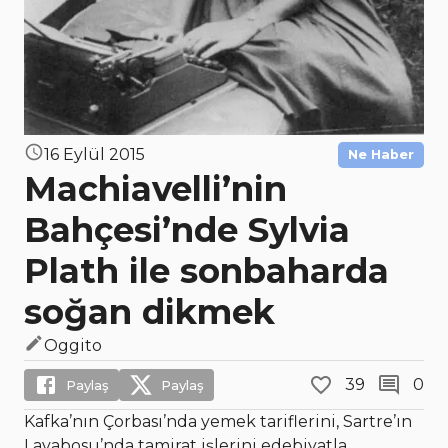
16 Eylül 2015
Ne Haber
Machiavelli’nin
Bahçesi’nde Sylvia
Plath ile sonbaharda
soğan dikmek
Oggito
39
0
Paylaş
Paylaş
Kafka’nın Çorbası’nda yemek tariflerini, Sartre’ın
Lavabosu’nda tamirat işlerini edebiyatla