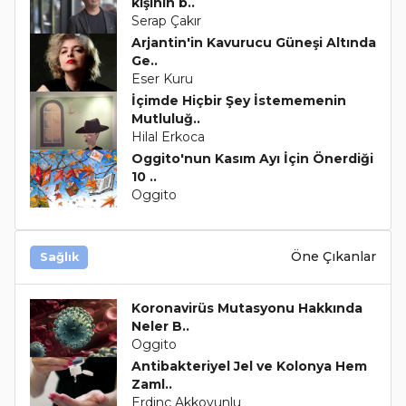
kışının b..
Serap Çakır
Arjantin'in Kavurucu Güneşi Altında
Ge..
Eser Kuru
İçimde Hiçbir Şey İstememenin
Mutluluğ..
Hilal Erkoca
Oggito'nun Kasım Ayı İçin Önerdiği
10 ..
Oggito
Öne Çıkanlar
Sağlık
Koronavirüs Mutasyonu Hakkında
Neler B..
Oggito
Antibakteriyel Jel ve Kolonya Hem
Zaml..
Erdinç Akkoyunlu