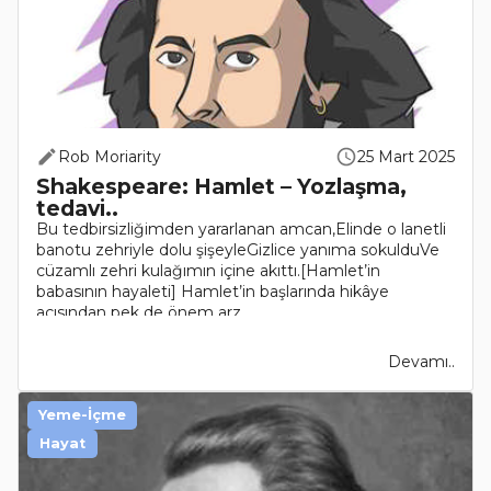
Rob Moriarity
25 Mart 2025
Shakespeare: Hamlet – Yozlaşma,
tedavi..
Bu tedbirsizliğimden yararlanan amcan,Elinde o lanetli
banotu zehriyle dolu şişeyleGizlice yanıma sokulduVe
cüzamlı zehri kulağımın içine akıttı.[Hamlet’in
babasının hayaleti] Hamlet’in başlarında hikâye
açısından pek de önem arz..
Devamı..
Yeme-İçme
Hayat