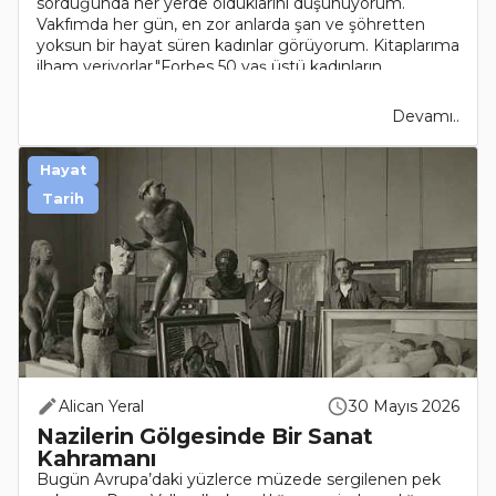
sorduğunda her yerde olduklarını düşünüyorum.
Vakfımda her gün, en zor anlarda şan ve şöhretten
yoksun bir hayat süren kadınlar görüyorum. Kitaplarıma
ilham veriyorlar."Forbes 50 yaş üstü kadınların..
Devamı..
Hayat
Tarih
Alican Yeral
30 Mayıs 2026
Nazilerin Gölgesinde Bir Sanat
Kahramanı
Bugün Avrupa’daki yüzlerce müzede sergilenen pek