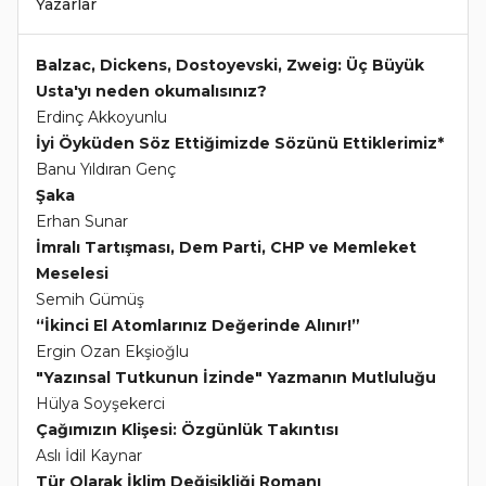
Yazarlar
Balzac, Dickens, Dostoyevski, Zweig: Üç Büyük
Usta'yı neden okumalısınız?
Erdinç Akkoyunlu
İyi Öyküden Söz Ettiğimizde Sözünü Ettiklerimiz*
Banu Yıldıran Genç
Şaka
Erhan Sunar
İmralı Tartışması, Dem Parti, CHP ve Memleket
Meselesi
Semih Gümüş
“İkinci El Atomlarınız Değerinde Alınır!”
Ergin Ozan Ekşioğlu
"Yazınsal Tutkunun İzinde" Yazmanın Mutluluğu
Hülya Soyşekerci
Çağımızın Klişesi: Özgünlük Takıntısı
Aslı İdil Kaynar
Tür Olarak İklim Değişikliği Romanı