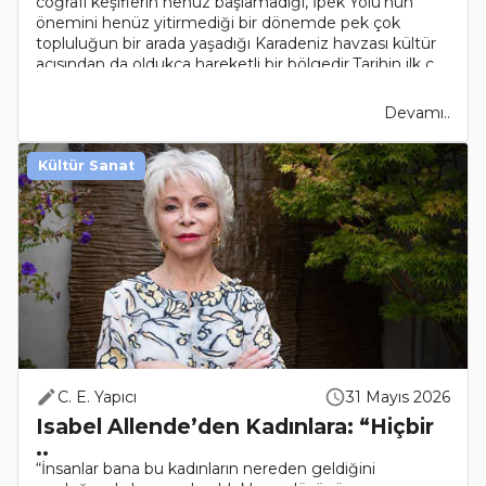
coğrafi keşiflerin henüz başlamadığı, İpek Yolu’nun
önemini henüz yitirmediği bir dönemde pek çok
topluluğun bir arada yaşadığı Karadeniz havzası kültür
açısından da oldukça hareketli bir bölgedir.Tarihin ilk ç..
Devamı..
Kültür Sanat
C. E. Yapıcı
31 Mayıs 2026
Isabel Allende’den Kadınlara: “Hiçbir
..
“İnsanlar bana bu kadınların nereden geldiğini