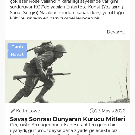
çok eser Rose Valland’ın kararlılığı sayesinde varlığını
sürdürüyor.1937’de yapılan Entartete Kunst (Yozlaşmış
Sanat Sergisi) Nazilerin modern sanata karşı yürüttüğü
kültürel savaşın en çarpıcı örneklerinden bir..
Devamı..
Tarih
Hayat
Keith Lowe
27 Mayıs 2026
Savaş Sonrası Dünyanın Kurucu Mitleri
Geçmişte Armageddon efsanesi tarihten gelen bir
uyarıydı, günümüzdeyse daha ziyade gelecekte bizi