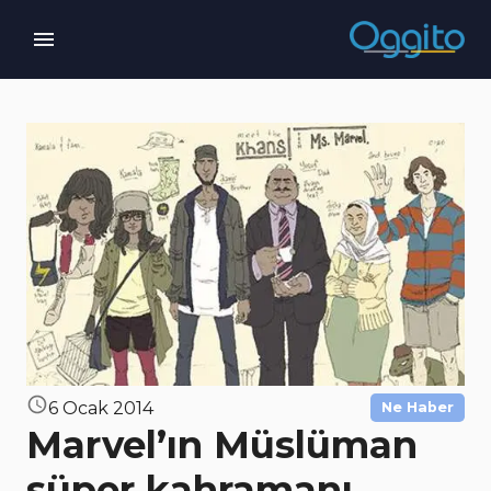
6 Ocak 2014
Ne Haber
Marvel’ın Müslüman
süper kahramanı