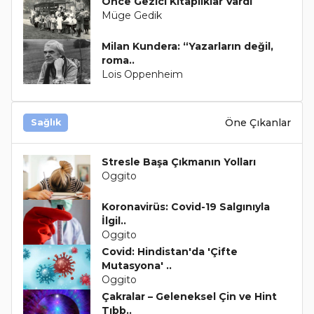
Önce Gezici Kitaplıklar Vardı
Müge Gedik
Milan Kundera: “Yazarların değil,
roma..
Lois Oppenheim
Öne Çıkanlar
Sağlık
Stresle Başa Çıkmanın Yolları
Oggito
Koronavirüs: Covid-19 Salgınıyla
İlgil..
Oggito
Covid: Hindistan'da 'Çifte
Mutasyona' ..
Oggito
Çakralar – Geleneksel Çin ve Hint
Tıbb..