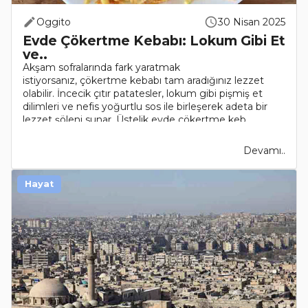
Oggito
30 Nisan 2025
Evde Çökertme Kebabı: Lokum Gibi Et
ve..
Akşam sofralarında fark yaratmak
istiyorsanız, çökertme kebabı tam aradığınız lezzet
olabilir. İncecik çıtır patatesler, lokum gibi pişmiş et
dilimleri ve nefis yoğurtlu sos ile birleşerek adeta bir
lezzet şöleni sunar. Üstelik evde çökertme keb..
Devamı..
Hayat