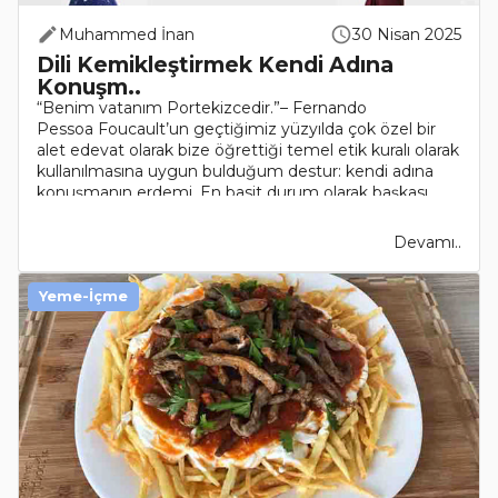
Muhammed İnan
30 Nisan 2025
Dili Kemikleştirmek Kendi Adına
Konuşm..
“Benim vatanım Portekizcedir.”– Fernando
Pessoa Foucault’un geçtiğimiz yüzyılda çok özel bir
alet edevat olarak bize öğrettiği temel etik kuralı olarak
kullanılmasına uygun bulduğum destur: kendi adına
konuşmanın erdemi. En basit durum olarak başkası ..
Devamı..
Yeme-İçme