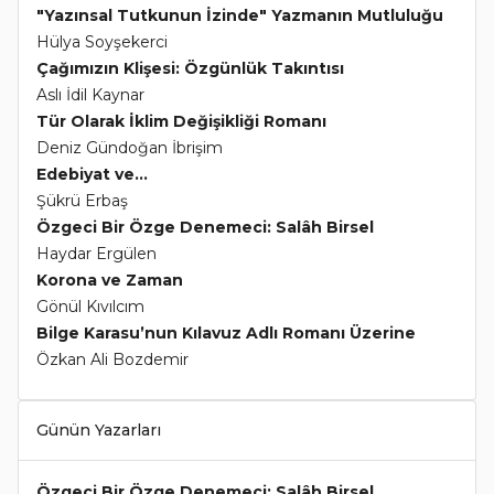
"Yazınsal Tutkunun İzinde" Yazmanın Mutluluğu
Hülya Soyşekerci
Çağımızın Klişesi: Özgünlük Takıntısı
Aslı İdil Kaynar
Tür Olarak İklim Değişikliği Romanı
Deniz Gündoğan İbrişim
Edebiyat ve...
Şükrü Erbaş
Özgeci Bir Özge Denemeci: Salâh Birsel
Haydar Ergülen
Korona ve Zaman
Gönül Kıvılcım
Bilge Karasu’nun Kılavuz Adlı Romanı Üzerine
Özkan Ali Bozdemir
Günün Yazarları
Özgeci Bir Özge Denemeci: Salâh Birsel