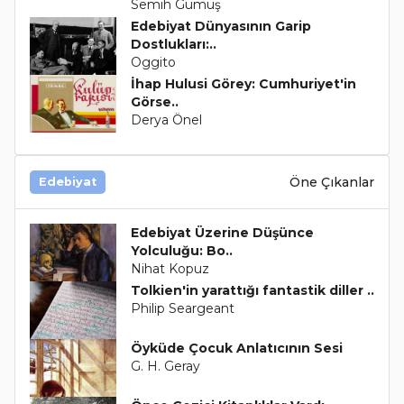
Semih Gümüş
Edebiyat Dünyasının Garip
Dostlukları:..
Oggito
İhap Hulusi Görey: Cumhuriyet'in
Görse..
Derya Önel
Öne Çıkanlar
Edebiyat
Edebiyat Üzerine Düşünce
Yolculuğu: Bo..
Nihat Kopuz
Tolkien'in yarattığı fantastik diller ..
Philip Seargeant
Öyküde Çocuk Anlatıcının Sesi
G. H. Geray