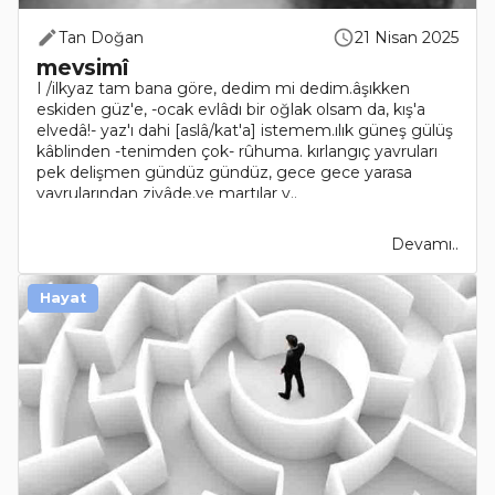
Tan Doğan
21 Nisan 2025
mevsimî
I /ilkyaz tam bana göre, dedim mi dedim.âşıkken
eskiden güz'e, -ocak evlâdı bir oğlak olsam da, kış'a
elvedâ!- yaz'ı dahi [aslâ/kat'a] istemem.ılık güneş gülüş
kâblinden -tenimden çok- rûhuma. kırlangıç yavruları
pek delişmen gündüz gündüz, gece gece yarasa
yavrularından ziyâde.ve martılar v..
Devamı..
Hayat