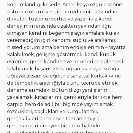
konumlandığı köşede, Amerika’ya özgü o sahne
üstünde otururken, itham edicimin ağzından
dökülen tüyler ürpertici ve yazarlıkla kendi
deneyimim arasında uzaktan yakından ilgisi
olmayan kendini beğenmiş açıklamalara kulak
veremediğim için kendimi suçlu ve afallamış
hissediyorum; ama benim endişelerimin –hayatta
kalabilmek, gelişme göstermek, kendi küçük
evrenimi gene kendime ve öbürlerine eğlenceli
kılabilmek; başarısızlığa uğramak, başarısızlığa
uğrayacaksam da eğer, ne sanatsal korkaklık ne
de tembellik aracılığıyla bunu tecrübe etmek;
denemelerimdeki bütün dizgi yanlışlarını
yakalamak, kitaplarımı içerikleriyle birlikte hem
çarpıcı hem de adil bir biçimde yayımlamak;
sözcükleri, boşlukları ve kurgulanmış
gerçeklikleri daha önce tam anlamıyla
gerçekleştirilemeyen bir örgü halinde
düzenleyebilmek, yayımladığım herhangi bir