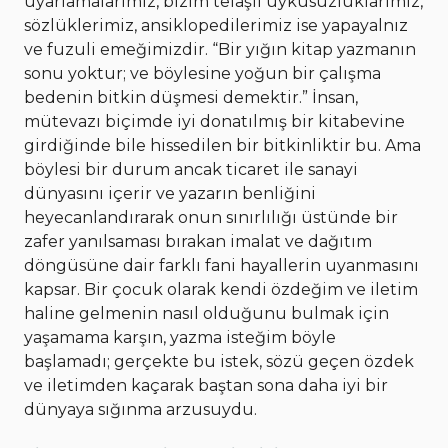
uyarlamalarımız, bizim telaşlı uykusuzluklarımız,
sözlüklerimiz, ansiklopedilerimiz ise yapayalnız
ve fuzuli emeğimizdir. “Bir yığın kitap yazmanın
sonu yoktur; ve böylesine yoğun bir çalışma
bedenin bitkin düşmesi demektir.” İnsan,
mütevazı biçimde iyi donatılmış bir kitabevine
girdiğinde bile hissedilen bir bitkinliktir bu. Ama
böylesi bir durum ancak ticaret ile sanayi
dünyasını içerir ve yazarın benliğini
heyecanlandırarak onun sınırlılığı üstünde bir
zafer yanılsaması bırakan imalat ve dağıtım
döngüsüne dair farklı fani hayallerin uyanmasını
kapsar. Bir çocuk olarak kendi özdeğim ve iletim
haline gelmenin nasıl olduğunu bulmak için
yaşamama karşın, yazma isteğim böyle
başlamadı; gerçekte bu istek, sözü geçen özdek
ve iletimden kaçarak baştan sona daha iyi bir
dünyaya sığınma arzusuydu.