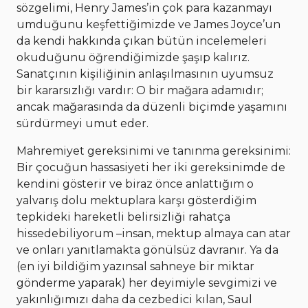
sözgelimi, Henry James’in çok para kazanmayı
umduğunu keşfettiğimizde ve James Joyce’un
da kendi hakkında çıkan bütün incelemeleri
okuduğunu öğrendiğimizde şaşıp kalırız.
Sanatçının kişiliğinin anlaşılmasının uyumsuz
bir kararsızlığı vardır: O bir mağara adamıdır;
ancak mağarasında da düzenli biçimde yaşamını
sürdürmeyi umut eder.
Mahremiyet gereksinimi ve tanınma gereksinimi:
Bir çocuğun hassasiyeti her iki gereksinimde de
kendini gösterir ve biraz önce anlattığım o
yalvarış dolu mektuplara karşı gösterdiğim
tepkideki hareketli belirsizliği rahatça
hissedebiliyorum –insan, mektup almaya can atar
ve onları yanıtlamakta gönülsüz davranır. Ya da
(en iyi bildiğim yazınsal sahneye bir miktar
gönderme yaparak) her deyimiyle sevgimizi ve
yakınlığımızı daha da cezbedici kılan, Saul