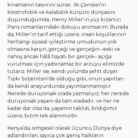
kınamanın tasvirini sunar.
İlk Çember
’in
klostrofobik ve kalabalık kurşuni dünyasını
düşündüğümde, Henry Miller’ın yüz kızartıcı
Paris romanlarındaki dokuyu anımsarım. Burada
da, Miller’ın tarif ettiği üzere, insan koşullarının
herhangi siyasal iyileştirme umudunun yok
olmasına karşın, gerçeği ve gerçeğin –eski ve
nahoş ancak hâlâ hayati bir gerçek– açığa
vurulması için yadsınamaz bir arzuyu elimizde
tutarız. Miller ise, kendi yolunda şehit düşer:
Tıpkı Soljenitsin’de olduğu gibi, onun yapıtları
da kendi anayurdunda yayımlanmamıştır.
Nerede duruyorsak orada yazmalıyız; her nerede
duruyorsak yaşam da tam oradadır; ve her ne
kadar dar olsa da, yaşamın taklidi, bildiğimiz
üzere, bizim tek alanımızdır.
Kenya’da, simgesel olarak Üçüncü Dünya diye
adlandırılan, sayıca çok geniş halkların