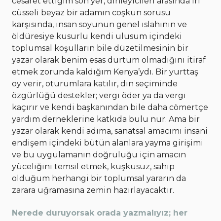
cesaret ettiğim son yer, dinleyicileri arasında iri
cüsseli beyaz bir adamın coşkun sorusu
karşısında, insan soyunun genel ıslahının ve
öldüresiye kusurlu kendi ulusum içindeki
toplumsal koşulların bile düzetilmesinin bir
yazar olarak benim esas dürtüm olmadığını itiraf
etmek zorunda kaldığım Kenya’ydı. Bir yurttaş
oy verir, oturumlara katılır, din seçiminde
özgürlüğü destekler; vergi öder ya da vergi
kaçırır ve kendi başkanından bile daha cömertçe
yardım derneklerine katkıda bulu nur. Ama bir
yazar olarak kendi adıma, sanatsal amacımı insani
endişem içindeki bütün alanlara yayma girişimi
ve bu uygulamanın doğruluğu için amacın
yüceliğini temsil etmek, kuşkusuz, sahip
olduğum herhangi bir toplumsal yararın da
zarara uğramasına zemin hazırlayacaktır.
Nerede duruyorsak orada yazmalıyız; her