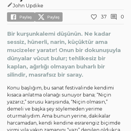
John Updike
37
0
Paylaş
Paylaş
Bir kurşunkalemi düşünün. Ne kadar
sessiz, hünerli, narin, küçüktür ama
mucizeler yaratır! Onun bir dokunuşuyla
dünyalar vücut bulur; tehlikesiz bir
kaplan, ağırlığı olmayan buharlı bir
silindir, masrafsız bir saray.
Konu başlığım, bu sanat festivalinde kendimi
kısaca anlatma olanağı sunuyor bana; “Niçin
yazarız,” sorusu karşısında, “Niçin olmasın,”
demeli ve başka şey söylemeden yerime
oturmalıydım. Ama bunun yerine, dakikalar
harcamadan, kendi kendine esrarengiz biçimde
yirmi yıla yakın zamanını “yazı” denilen oldukça