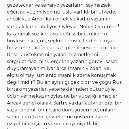
gazeteciler ve senaryo yazarlarını saymazsak
eğer, iki yüz milyon nüfuslu varlıklı bir ülkede,
ancak yüz Amerikalı erkek ve kadın yaşamını
1
yazarak kazanabiliyor. Öyleyse, Nobel Ödülü’nü
kazanmak söz konusu değilse bile, ülkenin
böylesine küçük, seçkin temsilcilerden oluşan
bir zümre tarafından sahiplenilmesi, en azından
tinsel aristokrasinin yararlı hizmetlerini
sorgulatmaz mı? Gerçekte yazarın görevi, sesini
duyuramayan milyarlarca insanın vicdanı ve
elçisi olmayı üstlenip insanlık adına konuşmak
değil midir? Bu anlayış ilgi çekicidir ve çoğu Rus
birtakım yazarlar, yeteneklerinden bütünüyle
ödün vermeksizin öylesine bir yüceliği amaçlar.
Ancak genel olarak, Sartre ya da Faulkner gibi bir
yazar önemli bir insana dönüşüverince, onların
sahip olduğu ve çevrelerine gösterecekleri
özgül bilirkişinin yerini de iyi niyetli bir