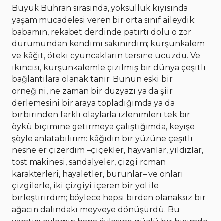
Büyük Buhran sırasında, yoksulluk kıyısında
yaşam mücadelesi veren bir orta sınıf aileydik;
babamın, rekabet derdinde patırtı dolu o zor
durumundan kendimi sakınırdım; kurşunkalem
ve kâğıt, öteki oyuncakların tersine ucuzdu. Ve
ikincisi, kurşunkalemle çizilmiş bir dünya çeşitli
bağlantılara olanak tanır. Bunun eski bir
örneğini, ne zaman bir düzyazı ya da şiir
derlemesini bir araya topladığımda ya da
birbirinden farklı olaylarla izlenimleri tek bir
öykü biçimine getirmeye çalıştığımda, keyişe
şöyle anlatabilirim: kâğıdın bir yüzüne çeşitli
nesneler çizerdim –çiçekler, hayvanlar, yıldızlar,
tost makinesi, sandalyeler, çizgi roman
karakterleri, hayaletler, burunlar– ve onları
çizgilerle, iki çizgiyi içeren bir yol ile
birleştirirdim; böylece hepsi birden olanaksız bir
ağacın dalındaki meyveye dönüşürdü. Bu