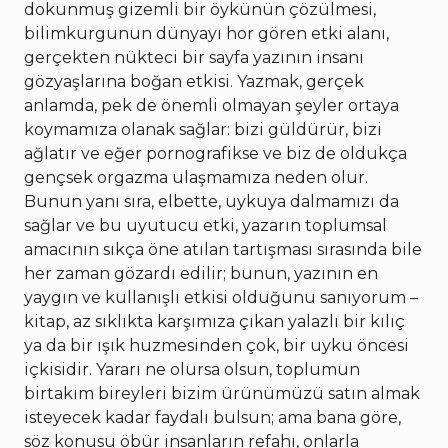
dokunmuş gizemli bir öykünün çözülmesi,
bilimkurgunun dünyayı hor gören etki alanı,
gerçekten nükteci bir sayfa yazının insanı
gözyaşlarına boğan etkisi. Yazmak, gerçek
anlamda, pek de önemli olmayan şeyler ortaya
koymamıza olanak sağlar: bizi güldürür, bizi
ağlatır ve eğer pornografikse ve biz de oldukça
gençsek orgazma ulaşmamıza neden olur.
Bunun yanı sıra, elbette, uykuya dalmamızı da
sağlar ve bu uyutucu etki, yazarın toplumsal
amacının sıkça öne atılan tartışması sırasında bile
her zaman gözardı edilir; bunun, yazının en
yaygın ve kullanışlı etkisi olduğunu sanıyorum –
kitap, az sıklıkta karşımıza çıkan yalazlı bir kılıç
ya da bir ışık huzmesinden çok, bir uyku öncesi
içkisidir. Yararı ne olursa olsun, toplumun
birtakım bireyleri bizim ürünümüzü satın almak
isteyecek kadar faydalı bulsun; ama bana göre,
söz konusu öbür insanların refahı, onlarla