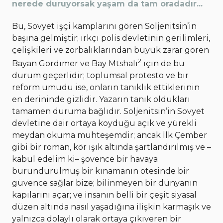
nerede duruyorsak yaşam da tam oradadır...
Bu, Sovyet işçi kamplarını gören Soljenitsin’in
başına gelmiştir; ırkçı polis devletinin gerilimleri,
çelişkileri ve zorbalıklarından büyük zarar gören
2
Bayan Gordimer ve Bay Mtshali
için de bu
durum geçerlidir; toplumsal protesto ve bir
reform umudu ise, onların tanıklık ettiklerinin
en derininde gizlidir. Yazarın tanık oldukları
tamamen duruma bağlıdır. Soljenitsin’in Sovyet
devletine dair ortaya koyduğu açık ve yürekli
meydan okuma muhteşemdir; ancak İlk Çember
gibi bir roman, kör ışık altında şartlandırılmış ve –
kabul edelim ki– şovence bir havaya
büründürülmüş bir kınamanın ötesinde bir
güvence sağlar bize; bilinmeyen bir dünyanın
kapılarını açar; ve insanın belli bir çeşit siyasal
düzen altında nasıl yaşadığına ilişkin karmaşık ve
yalnızca dolaylı olarak ortaya çıkıveren bir