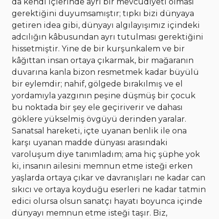
da kendi içlerinde ayrı bir mevcudiyeti olması
gerektiğini duyumsamıştır; tıpkı bizi dünyaya
getiren idea gibi, dünyayı algılayışımız içindeki
adcılığın kâbusundan ayrı tutulması gerektiğini
hissetmiştir. Yine de bir kurşunkalem ve bir
kâğıttan insan ortaya çıkarmak, bir mağaranın
duvarına kanla bizon resmetmek kadar büyülü
bir eylemdir; nahif, gölgede bırakılmış ve el
yordamıyla yazgının peşine düşmüş bir çocuk
bu noktada bir şey ele geçiriverir ve dahası
göklere yükselmiş övgüyü derinden yaralar.
Sanatsal hareketi, içte uyanan benlik ile ona
karşı uyanan madde dünyası arasındaki
varoluşum diye tanımladım; ama hiç şüphe yok
ki, insanın ailesini memnun etme isteği erken
yaşlarda ortaya çıkar ve davranışları ne kadar can
sıkıcı ve ortaya koyduğu eserleri ne kadar tatmin
edici olursa olsun sanatçı hayatı boyunca içinde
dünyayı memnun etme isteği taşır. Biz,