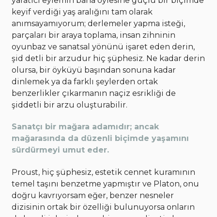
yaratıcı eylemin bana öylesine güçlü bir biçimde
keyif verdiği yaş aralığını tam olarak
anımsayamıyorum; derlemeler yapma isteği,
parçaları bir araya toplama, insan zihninin
oyunbaz ve sanatsal yönünü işaret eden derin,
şid detli bir arzudur hiç şüphesiz. Ne kadar derin
olursa, bir öyküyü başından sonuna kadar
dinlemek ya da farklı şeylerden ortak
benzerlikler çıkarmanın naçiz esrikliği de
şiddetli bir arzu oluşturabilir.
Sanatçı bir mağara adamıdır; ancak
mağarasında da düzenli biçimde yaşamını
sürdürmeyi umut eder.
Proust, hiç şüphesiz, estetik cennet kuramının
temel taşını benzetme yapmıştır ve Platon, onu
doğru kavrıyorsam eğer, benzer nesneler
dizisinin ortak bir özelliği bulunuyorsa onların