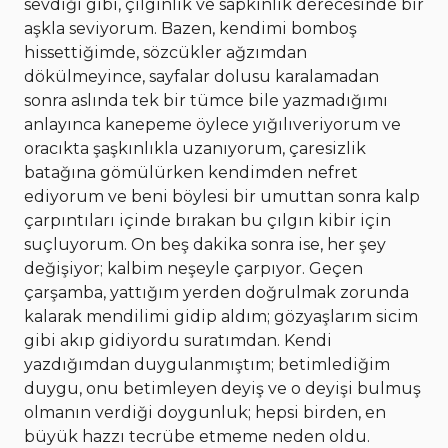
sevdiği gibi, çılgınlık ve sapkınlık derecesinde bir
aşkla seviyorum. Bazen, kendimi bomboş
hissettiğimde, sözcükler ağzımdan
dökülmeyince, sayfalar dolusu karalamadan
sonra aslında tek bir tümce bile yazmadığımı
anlayınca kanepeme öylece yığılıveriyorum ve
oracıkta şaşkınlıkla uzanıyorum, çaresizlik
batağına gömülürken kendimden nefret
ediyorum ve beni böylesi bir umuttan sonra kalp
çarpıntıları içinde bırakan bu çılgın kibir için
suçluyorum. On beş dakika sonra ise, her şey
değişiyor; kalbim neşeyle çarpıyor. Geçen
çarşamba, yattığım yerden doğrulmak zorunda
kalarak mendilimi gidip aldım; gözyaşlarım sicim
gibi akıp gidiyordu suratımdan. Kendi
yazdığımdan duygulanmıştım; betimlediğim
duygu, onu betimleyen deyiş ve o deyişi bulmuş
olmanın verdiği doygunluk; hepsi birden, en
büyük hazzı tecrübe etmeme neden oldu.