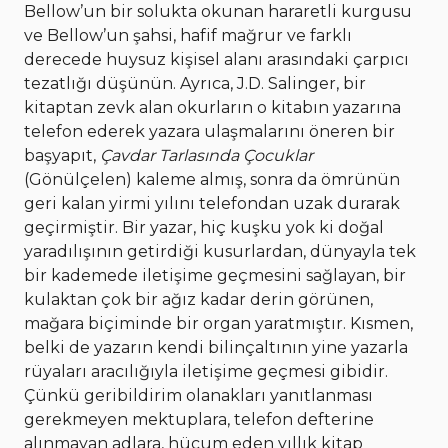
Bellow’un bir solukta okunan hararetli kurgusu
ve Bellow’un şahsi, hafif mağrur ve farklı
derecede huysuz kişisel alanı arasındaki çarpıcı
tezatlığı düşünün. Ayrıca, J.D. Salinger, bir
kitaptan zevk alan okurların o kitabın yazarına
telefon ederek yazara ulaşmalarını öneren bir
başyapıt,
Çavdar Tarlasında Çocuklar
(Gönülçelen) kaleme almış, sonra da ömrünün
geri kalan yirmi yılını telefondan uzak durarak
geçirmiştir. Bir yazar, hiç kuşku yok ki doğal
yaradılışının getirdiği kusurlardan, dünyayla tek
bir kademede iletişime geçmesini sağlayan, bir
kulaktan çok bir ağız kadar derin görünen,
mağara biçiminde bir organ yaratmıştır. Kısmen,
belki de yazarın kendi bilinçaltının yine yazarla
rüyaları aracılığıyla iletişime geçmesi gibidir.
Çünkü geribildirim olanakları yanıtlanması
gerekmeyen mektuplara, telefon defterine
alınmayan adlara, hücum eden yıllık kitap