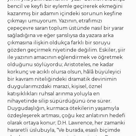
bencil ve keyfi bir eylemle geçirerek ekmeğini
kazanmış bir adamın içindeki sorunun keşfine
çıkmayı umuyorum. Yazının, etrafımızı
çepeçevre saran toplum üstünde nasıl bir yarar
sağladığına ve eğer şanslıysa da yazara arka
çıkmasına ilişkin oldukça farklı bir soruyu
gözden geçirmek niyetinde değilim. Eskiler, şiir
ile yazının amacının eğlendirmek ve öğretmek
olduğunu söylüyordu; Aristoteles, ne kadar
korkunç ve acıklı olursa olsun, hâlâ büyüleyici
bir kavram niteliğindeki dramatik devinimin
duygularımızdaki marazi, kişisel, öznel
katışıklıkları ruhsal arınma yoluyla en
nihayetinde silip süpürdüğünü öne sürer.
Duygudaşlığın, kurmaca ötekilerin yaşamıyla
özdeşleşerek artması, çoğu kez anlatının hedefi
olarak ortaya konur; D.H. Lawrence, her zamanki
hararetli üslubuyla, “Ve burada, esaslı biçimde