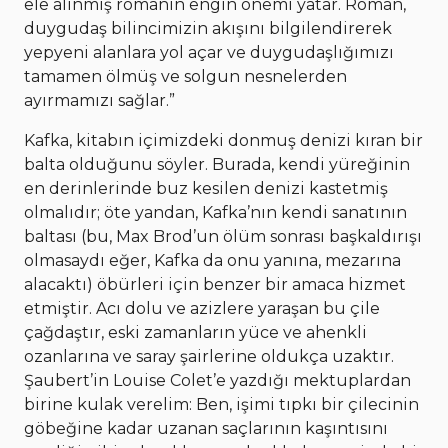
ele alınmış romanın engin önemi yatar. Roman,
duygudaş bilincimizin akışını bilgilendirerek
yepyeni alanlara yol açar ve duygudaşlığımızı
tamamen ölmüş ve solgun nesnelerden
ayırmamızı sağlar.”
Kafka, kitabın içimizdeki donmuş denizi kıran bir
balta olduğunu söyler. Burada, kendi yüreğinin
en derinlerinde buz kesilen denizi kastetmiş
olmalıdır; öte yandan, Kafka’nın kendi sanatının
baltası (bu, Max Brod’un ölüm sonrası başkaldırışı
olmasaydı eğer, Kafka da onu yanına, mezarına
alacaktı) öbürleri için benzer bir amaca hizmet
etmiştir. Acı dolu ve azizlere yaraşan bu çile
çağdaştır, eski zamanların yüce ve ahenkli
ozanlarına ve saray şairlerine oldukça uzaktır.
Şaubert’in Louise Colet’e yazdığı mektuplardan
birine kulak verelim: Ben, işimi tıpkı bir çilecinin
göbeğine kadar uzanan saçlarının kaşıntısını