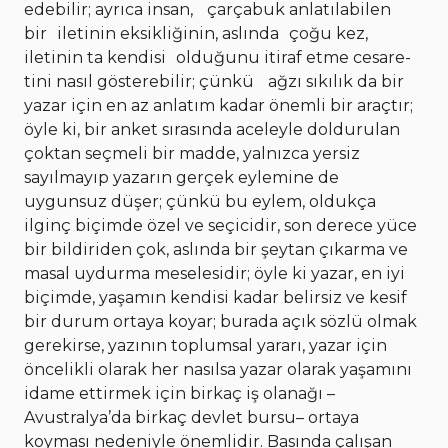
edebilir; ayrıca insan, çarçabuk anlatılabilen
bir iletinin eksikliğinin, aslında çoğu kez,
iletinin ta kendisi olduğunu itiraf etme cesare-
tini nasıl gösterebilir; çünkü ağzı sıkılık da bir
yazar için en az anlatım kadar önemli bir araçtır;
öyle ki, bir anket sırasında aceleyle doldurulan
çoktan seçmeli bir madde, yalnızca yersiz
sayılmayıp yazarın gerçek eylemine de
uygunsuz düşer; çünkü bu eylem, oldukça
ilginç biçimde özel ve seçicidir, son derece yüce
bir bildiriden çok, aslında bir şeytan çıkarma ve
masal uydurma meselesidir; öyle ki yazar, en iyi
biçimde, yaşamın kendisi kadar belirsiz ve kesif
bir durum ortaya koyar; burada açık sözlü olmak
gerekirse, yazının toplumsal yararı, yazar için
öncelikli olarak her nasılsa yazar olarak yaşamını
idame ettirmek için birkaç iş olanağı –
Avustralya’da birkaç devlet bursu– ortaya
koyması nedeniyle önemlidir. Basında çalışan