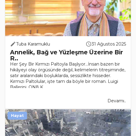
Tuba Karamuklu
31 Ağustos 2025
Annelik, Bağ ve Yüzleşme Üzerine Bir
R..
Her Şey Bir Kırmızı Paltoyla Başlıyor...İnsan bazen bir
hikâyeyi olay örgüsünde değil, kelimelerin titreşiminde,
satır aralarındaki boşluklarda, sessizlikte hisseder.
Kırmızı Paltolular, işte tam da böyle bir roman. Luigi
Ballerini, ON8 K..
Devamı..
Hayat