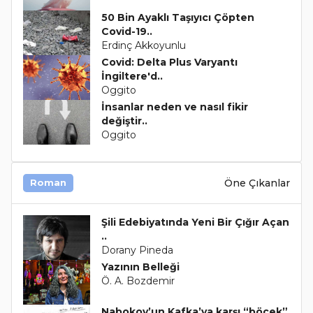
50 Bin Ayaklı Taşıyıcı Çöpten
Covid-19..
Erdinç Akkoyunlu
Covid: Delta Plus Varyantı
İngiltere'd..
Oggito
İnsanlar neden ve nasıl fikir
değiştir..
Oggito
Öne Çıkanlar
Roman
Şili Edebiyatında Yeni Bir Çığır Açan
..
Dorany Pineda
Yazının Belleği
Ö. A. Bozdemir
Nabokov’un Kafka’ya karşı “böcek”