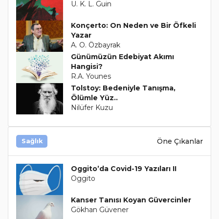
U. K. L. Guin
Konçerto: On Neden ve Bir Öfkeli
Yazar
A. O. Özbayrak
Günümüzün Edebiyat Akımı
Hangisi?
R.A. Younes
Tolstoy: Bedeniyle Tanışma,
Ölümle Yüz..
Nilüfer Kuzu
Öne Çıkanlar
Sağlık
Oggito’da Covid-19 Yazıları II
Oggito
Kanser Tanısı Koyan Güvercinler
Gökhan Güvener