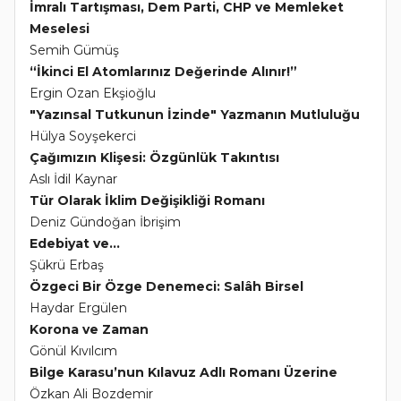
İmralı Tartışması, Dem Parti, CHP ve Memleket
Meselesi
Semih Gümüş
“İkinci El Atomlarınız Değerinde Alınır!”
Ergin Ozan Ekşioğlu
"Yazınsal Tutkunun İzinde" Yazmanın Mutluluğu
Hülya Soyşekerci
Çağımızın Klişesi: Özgünlük Takıntısı
Aslı İdil Kaynar
Tür Olarak İklim Değişikliği Romanı
Deniz Gündoğan İbrişim
Edebiyat ve...
Şükrü Erbaş
Özgeci Bir Özge Denemeci: Salâh Birsel
Haydar Ergülen
Korona ve Zaman
Gönül Kıvılcım
Bilge Karasu’nun Kılavuz Adlı Romanı Üzerine
Özkan Ali Bozdemir