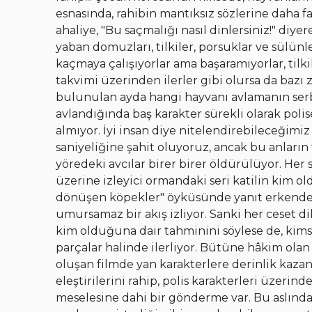
esnasında, rahibin mantıksız sözlerine dah
ahaliye, "Bu saçmalığı nasıl dinlersiniz!" diye
yaban domuzları, tilkiler, porsuklar ve sülün
kaçmaya çalışıyorlar ama başaramıyorlar, tilkil
takvimi üzerinden ilerler gibi olursa da baz
bulunulan ayda hangi hayvanı avlamanın serb
avlandığında baş karakter sürekli olarak polis
almıyor. İyi insan diye nitelendirebileceğimiz
saniyeliğine şahit oluyoruz, ancak bu anların 
yöredeki avcılar birer birer öldürülüyor. Her
üzerine izleyici ormandaki seri katilin kim o
dönüşen köpekler" öyküsünde yanıt erkenden a
umursamaz bir akış izliyor. Sanki her ceset di
kim olduğuna dair tahminini söylese de, kims
parçalar halinde ilerliyor. Bütüne hâkim olan
oluşan filmde yan karakterlere derinlik kazan
eleştirilerini rahip, polis karakterleri üzerind
meselesine dahi bir gönderme var. Bu aslında 