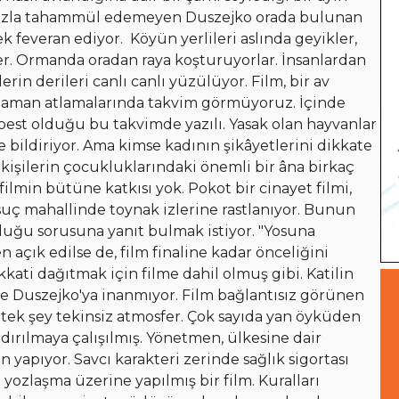
a fazla tahammül edemeyen Duszejko orada bulunan
rek feveran ediyor.
Köyün yerlileri aslında geyikler,
ler. Ormanda oradan raya koşturuyorlar. İnsanlardan
erin derileri canlı canlı yüzülüyor. Film, bir av
ı zaman atlamalarında takvim görmüyoruz. İçinde
est olduğu bu takvimde yazılı. Yasak olan hayvanlar
e bildiriyor. Ama kimse kadının şikâyetlerini dikkate
 kişilerin çocukluklarındaki önemli bir âna birkaç
filmin bütüne katkısı yok. Pokot bir cinayet filmi,
 suç mahallinde toynak izlerine rastlanıyor. Bunun
lduğu sorusuna yanıt bulmak istiyor. "Yosuna
çık edilse de, film finaline kadar önceliğini
kkati dağıtmak için filme dahil olmuş gibi. Katilin
e Duszejko'ya inanmıyor. Film bağlantısız görünen
 tek şey tekinsiz atmosfer. Çok sayıda yan öyküden
dırılmaya çalışılmış. Yönetmen, ülkesine dair
en yapıyor. Savcı karakteri zerinde sağlık sigortası
yozlaşma üzerine yapılmış bir film. Kuralları