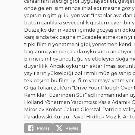
canlarının istediği gibi uygulayabilen, gevş
önde gelen isimlerince ihlal edilmesine göz y
yapısının gittiği iki yön var: "İnsanlar avcıdan
bütün canlılara sevecenlik göstermeyen bir y
Duszejko derin keder içimde gözyaşları döküy
karşısında tek başına mücadele etmekten yılm
tıpkı filmin yönetmeni gibi, yönetmen kendi 
bağlanmayan parçalarla öyküsünü anlatıyor. F
birinci sınıf oyunculuğu ve etkileyici doğa 
duyarlılık. Ancak öykünün aktarılması sorunl
yaylıların yükseldiği bol ritmli müziğe sahip
tek başına bu filmi iyi film yapmaya yetmiyor
Olga Tokarczuk'un “Drive Your Plough Over 
Kemikleri üzerinden Sür" adlı romanından u
Holland Yönetmen Yardımcısı: Kasia Adamik 
Miroslav Krobot, Jakub Gierszal, Patricia Vol
Paradowski Kurgu: Pavel Hrdlick Müzik: Anto
Paylaş
Paylaş