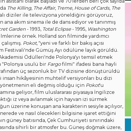
 asistanı olarak başladı ve 70'lerden beri çok sayıda
rda
The Killing
,
The Affair
,
Treme
,
House of Cards
,
The
alı diziler ile televizyona yöneldiğini görüyoruz,
ana akım sinema ile de dans ediyor ve tanınmış
cret Garden
- 1993,
Total Eclipse
- 1995,
Washington
ilmlerine örnek. Holland son filminde yardımcı
 çalışmış.
Pokot
, "yeni ve farklı bir bakış açısı
ilm Festivali'nde Gümüş Ayı ödülüne layık görüldü.
Akademisi Ödülleri'nde Polonya'yı temsil etmek
en "Polonya usulü bir
Fargo
filmi" ifadesi bana hayli
rafından üç sezonluk bir TV dizisine dönüştürüldü
yi insan hikâyesinin muhtelif versiyonları bu dizi
ir yönetmenin eli değmiş olduğu için
Pokot
'u
mına geliyor, film uluslararası piyasaya İngilizce
raktığı iz veya avlanmak için hayvan izi sürmek
luğun üzerine konuşan ana karakterin sesiyle açılıyor,
erede ve nasıl ölecekleri bilgisine işaret ettiğini
n güney batısında, Çek Cumhuriyeti sınırındaki
asında sihirli bir atmosfer bu. Güneş doğmak üzere,