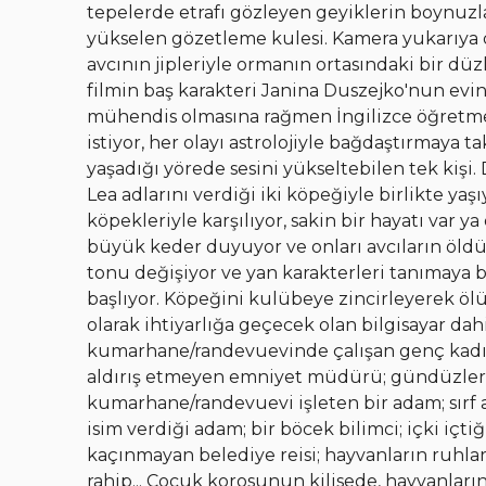
tepelerde etrafı gözleyen geyiklerin boynuzla
yükselen gözetleme kulesi. Kamera yukarıya 
avcının jipleriyle ormanın ortasındaki bir 
filmin baş karakteri Janina Duszejko'nun evine
mühendis olmasına rağmen İngilizce öğretme
istiyor, her olayı astrolojiyle bağdaştırmaya t
yaşadığı yörede sesini yükseltebilen tek kişi.
Lea adlarını verdiği iki köpeğiyle birlikte y
köpekleriyle karşılıyor, sakin bir hayatı var
büyük keder duyuyor ve onları avcıların öld
tonu değişiyor ve yan karakterleri tanımaya 
başlıyor. Köpeğini kulübeye zincirleyerek öl
olarak ihtiyarlığa geçecek olan bilgisayar dah
kumarhane/randevuevinde çalışan genç kadın; 
aldırış etmeyen emniyet müdürü; gündüzleri ti
kumarhane/randevuevi işleten bir adam; sırf a
isim verdiği adam; bir böcek bilimci; içki içt
kaçınmayan belediye reisi; hayvanların ruhlar
rahip... Çocuk korosunun kilisede, hayvanların 