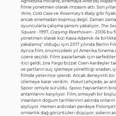
Agnieszka Holland, sinemaya Andrzej Wajda'nın
filme yönetmen olarak imzasını attı. Son yılla
Wire
,
Cold Case
ve
Rosemary's Baby
gibi fiyak
ancak sinemadan kopmuş değil. Zaman zaman 
oyuncularla çalışma şansını yakalıyor,
The Se
Square
- 1997,
Copying Beethoven
- 2006 bu f
yönetmen olarak kızı Kasia Adamik ile birlikte
yakalamış" olduğu için 2017 yılında Berlin F
Ayrıca film, önümüzdeki yıl Amerika Sinema 
üzere seçildi. Filmi pazarlamak için sarfedil
itici geldi, zira
Fargo
bizzat Coen kardeşler ta
ve şartların suç işlemeye yönelttiği sıradan, i
filmde yeterince işlendi. Ancak deneyimli b
izlemeye karar verdim.
Pokot
Lehçede, av anla
Spoor ismiyle sürüldü.
Spoor
, hayvanların bı
anlamlarını karşılıyor. Film, simsiyah bir boş
insanların doğum tarihlerinin aslında onların n
söylüyor. Hemen ardından perdeye Polonya'nı
ormanlık dağ görüntüleri düşüyor, sislerin ar