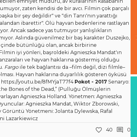
etebilen emniyet müdürü, av kuralarının kasabanın
umuyor, zaten kendisi de bir avcı. Filmin çok parçalı
 başka bir şey değildir" ve "din Tanrı'nın yarattığı
alandan ibarettir". Ölü hayvan bedenlerine rastlayan
or. Ancak sadece yas tutmuyor yanlışlıkların
ıyor. Aslında güvenilmez bir baş karakter Duszejko,
içinde bütünlüğü olan, ancak birbirine
ilmin iyi yönleri, başroldeki Agnieszka Mandat'ın
manzaraları ve hayvan haklarına göstermiş olduğu
u.
Fargo
ile tek bağlantısı da –film değil, dizi filmle–
 olması. Hayvan haklarına duyarlılık gösteren öyküsü
. https://youtu.be/8fMYjaT77f4
Pokot - 2017
Senaryo:
the Bones of the Dead,” (Pulluğu Ölmüşlerin
yarlayan Agnieszka Holland. Yönetmen: Agnieszka
Oyuncular: Agnieszka Mandat, Wiktor Zborowski,
ny Görüntü Yönetmeni: Jolanta Dylewska, Rafal
ni Lazarkiewicz
40
0