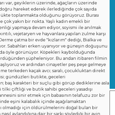
rı var, geyiklerin üzerinde, ağaçların üzerinde
doğru hareket ederek ilerlediğinde çok sayıda
düzlükte toplanmakta olduğunu görüyoruz. Burası
 çok yakın bir nokta. Yaşlı kadın emekli bir
nliği yapmaya devam ediyor, soyismi ile anılmak
akıntılı, vejetaryen ve hayvanlara yapılan zulme karşı
 Derme çatma bir evde "kızlarım" dediği, Bialka ve
aşıyor. Sabahları erken uyanıyor ve güneşin doğuşunu
 ya da öyle görünüyor. Köpekleri kaybolduğunda
ürdüğünden şüpheleniyor. Bu andan itibaren filmin
başlıyoruz ve ardından cinayetler peş peşe gelmeye
üme terkeden kaçak avcı; saralı, çocukluktan direkt
isi; gündüzleri butikte, geceleri
baş karakteri bir suçlu gibi görüp dediklerine asla
lki çiftliği ve butik sahibi geceleri yasadışı
nnesini sinir etmek için babasının telafuzu zor bir
iğinde eşini kalabalık içinde aşağılamaktan
ı olmadığı için öldürülmelerini doğal bulan bir
nasıl avlandığına dair bir şarkı söylediği bir ayin