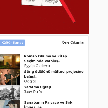
Öne Çıkanlar
Kültür Sanat
Roman Okuma ve Kitap
Seçiminde Varoluş..
Eyyüp Özdemir
Sting ödülünü mülteci projesine
bağışl..
Oggito
Yaratma Uğraşı
Juan Rulfo
Sanatçının Palyaço ve Sirk
İmgesi ile ..