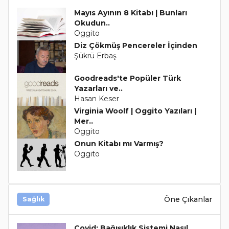
Mayıs Ayının 8 Kitabı | Bunları
Okudun..
Oggito
Diz Çökmüş Pencereler İçinden
Şükrü Erbaş
Goodreads'te Popüler Türk
Yazarları ve..
Hasan Keser
Virginia Woolf | Oggito Yazıları |
Mer..
Oggito
Onun Kitabı mı Varmış?
Oggito
Öne Çıkanlar
Sağlık
Covid: Bağışıklık Sistemi Nasıl