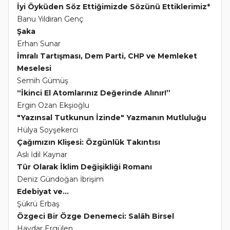
İyi Öyküden Söz Ettiğimizde Sözünü Ettiklerimiz*
Banu Yıldıran Genç
Şaka
Erhan Sunar
İmralı Tartışması, Dem Parti, CHP ve Memleket
Meselesi
Semih Gümüş
“İkinci El Atomlarınız Değerinde Alınır!”
Ergin Ozan Ekşioğlu
"Yazınsal Tutkunun İzinde" Yazmanın Mutluluğu
Hülya Soyşekerci
Çağımızın Klişesi: Özgünlük Takıntısı
Aslı İdil Kaynar
Tür Olarak İklim Değişikliği Romanı
Deniz Gündoğan İbrişim
Edebiyat ve...
Şükrü Erbaş
Özgeci Bir Özge Denemeci: Salâh Birsel
Haydar Ergülen