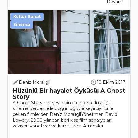
Devamı..
Kültür Sanat
Sinema
Deniz Moralıgil
10 Ekim 2017
Hüzünlü Bir hayalet Öyküsü: A Ghost
Story
A Ghost Story her şeyin binlerce defa düştüğü
sinema perdesinde özgünlüğüyle seyirciyi içine
çeken filmlerden.Deniz MoralıgilYönetmen David
Lowery, 2000 yılından beri kısa film senaryoları
yazıyor, yönetiyor ve kurguluyor. Atmosfer
yaratmakta ve oyuncu yöneti..