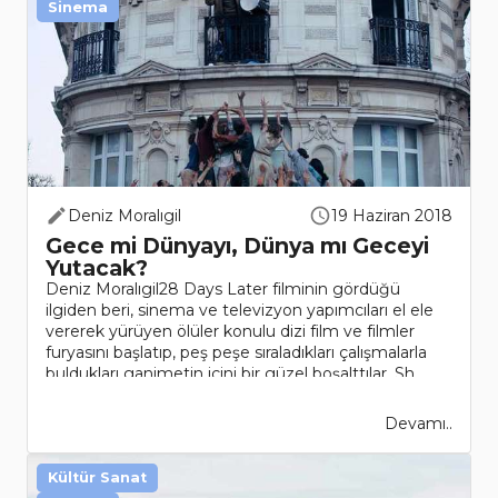
Sinema
Deniz Moralıgil
19 Haziran 2018
Gece mi Dünyayı, Dünya mı Geceyi
Yutacak?
Deniz Moralıgil28 Days Later filminin gördüğü
ilgiden beri, sinema ve televizyon yapımcıları el ele
vererek yürüyen ölüler konulu dizi film ve filmler
furyasını başlatıp, peş peşe sıraladıkları çalışmalarla
buldukları ganimetin içini bir güzel boşalttılar. Sh..
Devamı..
Kültür Sanat