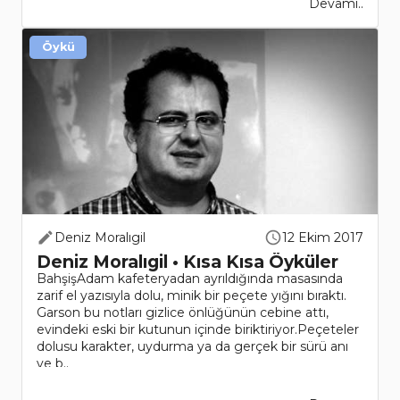
Devamı..
Öykü
Deniz Moralıgil
12 Ekim 2017
Deniz Moralıgil • Kısa Kısa Öyküler
BahşişAdam kafeteryadan ayrıldığında masasında
zarif el yazısıyla dolu, minik bir peçete yığını bıraktı.
Garson bu notları gizlice önlüğünün cebine attı,
evindeki eski bir kutunun içinde biriktiriyor.Peçeteler
dolusu karakter, uydurma ya da gerçek bir sürü anı
ve b..