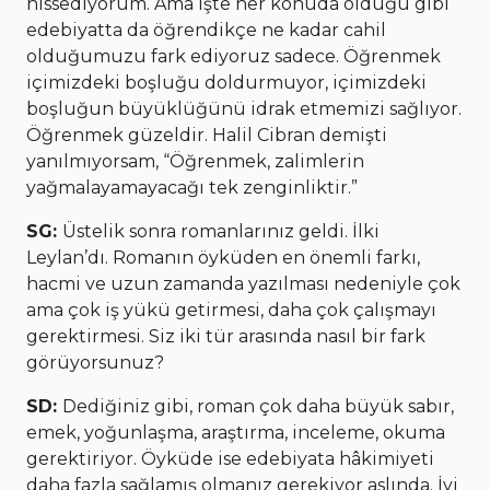
hissediyorum. Ama işte her konuda olduğu gibi
edebiyatta da öğrendikçe ne kadar cahil
olduğumuzu fark ediyoruz sadece. Öğrenmek
içimizdeki boşluğu doldurmuyor, içimizdeki
boşluğun büyüklüğünü idrak etmemizi sağlıyor.
Öğrenmek güzeldir. Halil Cibran demişti
yanılmıyorsam, “Öğrenmek, zalimlerin
yağmalayamayacağı tek zenginliktir.”
SG:
Üstelik sonra romanlarınız geldi. İlki
Leylan’dı. Romanın öyküden en önemli farkı,
hacmi ve uzun zamanda yazılması nedeniyle çok
ama çok iş yükü getirmesi, daha çok çalışmayı
gerektirmesi. Siz iki tür arasında nasıl bir fark
görüyorsunuz?
SD:
Dediğiniz gibi, roman çok daha büyük sabır,
emek, yoğunlaşma, araştırma, inceleme, okuma
gerektiriyor. Öyküde ise edebiyata hâkimiyeti
daha fazla sağlamış olmanız gerekiyor aslında. İyi