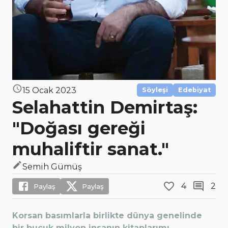
15 Ocak 2023
Söyleşi
Edebiyat
Selahattin Demirtaş:
"Doğası gereği
muhaliftir sanat."
Semih Gümüş
4
2
Paylaş
Paylaş
Korsan basımlarla birlikte dünya genelinde
bir buçuk milyon insanın kitaplarımı