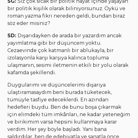
SG:
Siz çok sıcak bir politik hayat içinde yaşayan
bir politik kişilik olarak biliniyorsunuz. Öykü ve
roman yazma fikri nereden geldi, bundan biraz
söz eder misiniz?
SD:
Dışarıdayken de arada bir yazardım ancak
yayımlatma gibi bir düşüncem yoktu.
Cezaevinde çok katmanlı bir ablukayla, bir
izolasyonla karşı karşıya kalınca topluma
ulaşmanın, sesimi iletmenin etkili bir yolu olarak
kafamda şekillendi.
Duygularımı ve düşüncelerimi dışarıya
ulaştıramasaydım beni burada tüketecek,
tümüyle tasfiye edeceklerdi. En azından
hedefleri buydu. Ben de bunu boşa çıkarmak
için elimdeki tüm imkânları, ne kadar yeteneğim
ve birikimim varsa hepsini kullanmaya karar
verdim. Her şey böyle başladı. Yani bana
saldırdılar, ben de edebiyatla ve sanatla önce