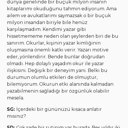
dünya genelinde bir buçuk milyon insanın
kitaplarımı okuduğunu tahmin ediyorum. Ama
ailem ve avukatlarımı saymazsak o bir buçuk
milyon insandan biriyle bile henüz
karşılaşmadım. Kendimi yazar gibi
hissetmememe neden olan şeylerden biri de bu
sanırım. Okurlar, kişinin yazar kimliğinin
oluşmasına önemli katkı verir. Yazarı motive
eder, yönlendirir. Bende bunlar doğrudan
olmadı. Hep dolaylı yaşadım okur ile yazar
ilişkisini. Değişik bir deneyim yani. Belki bu
durumun olumlu etkileri de olmuştur,
bilemiyorum. Okurun etki alanında kalmadan
yazabilmenin sağladığı bir özgünlük olabilir
mesela.
SG:
İçerdeki bir gününüzü kısaca anlatır
mısınız?
SD:
Çok sade bir rutinim var burada. Beş yıldır iki