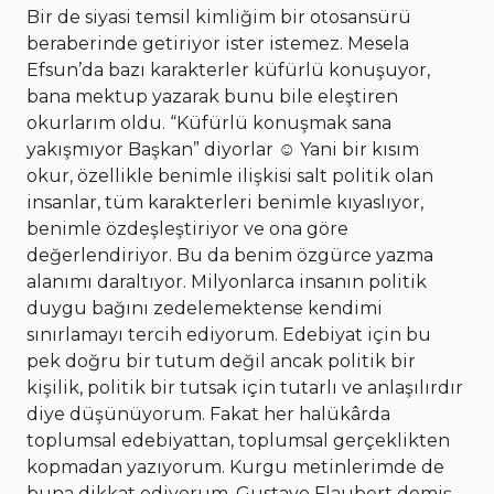
Bir de siyasi temsil kimliğim bir otosansürü
beraberinde getiriyor ister istemez. Mesela
Efsun’da bazı karakterler küfürlü konuşuyor,
bana mektup yazarak bunu bile eleştiren
okurlarım oldu. “Küfürlü konuşmak sana
yakışmıyor Başkan” diyorlar ☺ Yani bir kısım
okur, özellikle benimle ilişkisi salt politik olan
insanlar, tüm karakterleri benimle kıyaslıyor,
benimle özdeşleştiriyor ve ona göre
değerlendiriyor. Bu da benim özgürce yazma
alanımı daraltıyor. Milyonlarca insanın politik
duygu bağını zedelemektense kendimi
sınırlamayı tercih ediyorum. Edebiyat için bu
pek doğru bir tutum değil ancak politik bir
kişilik, politik bir tutsak için tutarlı ve anlaşılırdır
diye düşünüyorum. Fakat her halükârda
toplumsal edebiyattan, toplumsal gerçeklikten
kopmadan yazıyorum. Kurgu metinlerimde de
buna dikkat ediyorum. Gustave Flaubert demiş