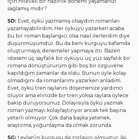
için nitelikli bir hazırlık dönemi yaşamanızı
sağlamış mıdır?
SD:
Evet, öykü yazmamış olsaydım romanları
yazamayabilirdim. Her öyküyü yazarken acaba
bu bir roman başlangıcı olsa nasıl ilerlerdim diye
düşünmüşümdür. Bu da beni kurguyu kafamda
oluşturmaya, denemeler yapmaya itti. Bazen
istesem üç sayfalık bir öyküyü üç yüz sayfalık bir
romana dönüştürürüm gibi boş bir özgüvene
kapıldığım zamanlar da oldu. Bunun öyle kolay
olmadığını da romanlarımı yazarken anladım.
Evet, öykü tren raylarını döşemenize yardımcı
oluyor ama elinizde bir tren yoksa raylara öylece
bakıp duruyorsunuz. Dolayısıyla öykü yazmak
roman yazmayı kolaylaştırıyor ancak tek başına
yeterli olmuyor. Çok daha başka yetenek,
araştırma, yoğunlaşma da olmak zorunda.
SG:
Leylan’ın kurgusu da zorlayıcı olmuştur. İki