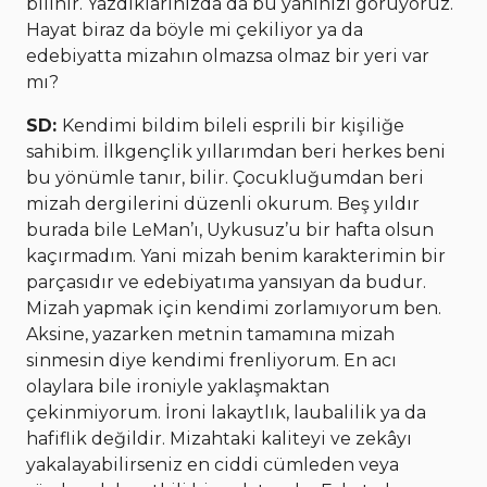
bilinir. Yazdıklarınızda da bu yanınızı görüyoruz.
Hayat biraz da böyle mi çekiliyor ya da
edebiyatta mizahın olmazsa olmaz bir yeri var
mı?
SD:
Kendimi bildim bileli esprili bir kişiliğe
sahibim. İlkgençlik yıllarımdan beri herkes beni
bu yönümle tanır, bilir. Çocukluğumdan beri
mizah dergilerini düzenli okurum. Beş yıldır
burada bile LeMan’ı, Uykusuz’u bir hafta olsun
kaçırmadım. Yani mizah benim karakterimin bir
parçasıdır ve edebiyatıma yansıyan da budur.
Mizah yapmak için kendimi zorlamıyorum ben.
Aksine, yazarken metnin tamamına mizah
sinmesin diye kendimi frenliyorum. En acı
olaylara bile ironiyle yaklaşmaktan
çekinmiyorum. İroni lakaytlık, laubalilik ya da
hafiflik değildir. Mizahtaki kaliteyi ve zekâyı
yakalayabilirseniz en ciddi cümleden veya