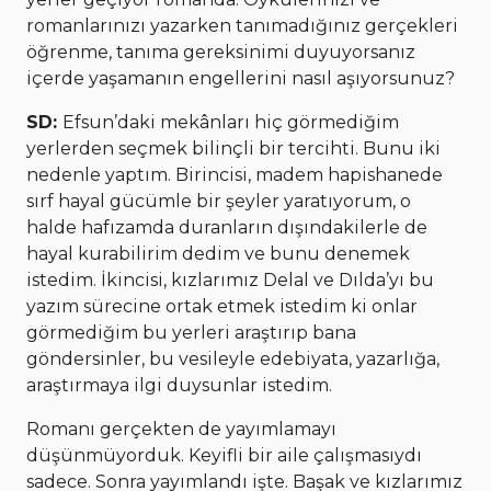
romanlarınızı yazarken tanımadığınız gerçekleri
öğrenme, tanıma gereksinimi duyuyorsanız
içerde yaşamanın engellerini nasıl aşıyorsunuz?
SD:
Efsun’daki mekânları hiç görmediğim
yerlerden seçmek bilinçli bir tercihti. Bunu iki
nedenle yaptım. Birincisi, madem hapishanede
sırf hayal gücümle bir şeyler yaratıyorum, o
halde hafızamda duranların dışındakilerle de
hayal kurabilirim dedim ve bunu denemek
istedim. İkincisi, kızlarımız Delal ve Dılda’yı bu
yazım sürecine ortak etmek istedim ki onlar
görmediğim bu yerleri araştırıp bana
göndersinler, bu vesileyle edebiyata, yazarlığa,
araştırmaya ilgi duysunlar istedim.
Romanı gerçekten de yayımlamayı
düşünmüyorduk. Keyifli bir aile çalışmasıydı
sadece. Sonra yayımlandı işte. Başak ve kızlarımız