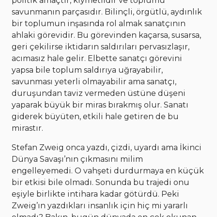
politik amaçtır, kıymetlidir ve toplumu
savunmanın parçasıdır. Bilinçli, örgütlü, aydınlık
bir toplumun inşasında rol almak sanatçının
ahlaki görevidir. Bu görevinden kaçarsa, susarsa,
geri çekilirse iktidarın saldırıları pervasızlaşır,
acımasız hale gelir. Elbette sanatçı görevini
yapsa bile toplum saldırıya uğrayabilir,
savunması yeterli olmayabilir ama sanatçı,
duruşundan taviz vermeden üstüne düşeni
yaparak büyük bir miras bırakmış olur. Sanatı
giderek büyüten, etkili hale getiren de bu
mirastır.
Stefan Zweig onca yazdı, çizdi, uyardı ama İkinci
Dünya Savaşı’nın çıkmasını milim
engelleyemedi. O vahşeti durdurmaya en küçük
bir etkisi bile olmadı. Sonunda bu trajedi onu
eşiyle birlikte intihara kadar götürdü. Peki
Zweig’ın yazdıkları insanlık için hiç mi yararlı