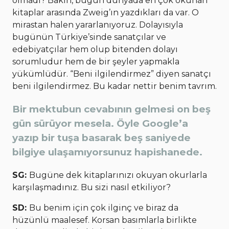
olmadı? Bakın, bugün dünyada en çok okunan
kitaplar arasında Zweig’ın yazdıkları da var. O
mirastan halen yararlanıyoruz. Dolayısıyla
bugünün Türkiye’sinde sanatçılar ve
edebiyatçılar hem olup bitenden dolayı
sorumludur hem de bir şeyler yapmakla
yükümlüdür. “Beni ilgilendirmez” diyen sanatçı
beni ilgilendirmez. Bu kadar nettir benim tavrım.
Bir mektubun cevabının gelmesi on beş
gün sürüyor mesela. Öyle Google’a
yazıp bir tuşa basarak beş saniyede
bilgiye ulaşamıyorsunuz hapishanede.
SG:
Bugüne dek kitaplarınızı okuyan okurlarla
karşılaşmadınız. Bu sizi nasıl etkiliyor?
SD:
Bu benim için çok ilginç ve biraz da
hüzünlü maalesef. Korsan basımlarla birlikte