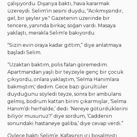
çalışıyordu. Dışarıya baktı, hava kararmak
üzereydi. Selim'in sesini duydu, "Acıkmışsındır,
gel, bir şeyler ye." Gazetenin üzerinde bir
tencere, yanında birkaç soğan vardı. Masaya
yaklaştı, merakla Selim'e bakıyordu.
"Sizin evin oraya kadar gittim,” diye anlatmaya
başladı Selim.
“Uzaktan baktım, polis falan göremedim.
Apartmandan yaşlı bir teyzeyle genç bir çocuk
çıkıyordu, onlara yaklaştım, 'Selma Hanımlara
bakmıştım,' dedim. Gece bazı gürültüler
duyduğunu söyledi teyze, sonra bir ambulans
gelmiş, bodrum kattan birini çıkarmışlar, ‘Selma
Hanım’dı herhalde,’ dedi. ‘Nereye götürdüklerini
biliyor musunuz?’ diye sordum, ‘Caddenin
sonundaki hastaneye galiba,’ diye cevap verdi.”
Öylece baktı Selim’e. Kafasının içi boşalmıştı