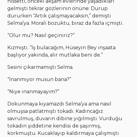
hissetti, önceki akşam evlerinde yaşadıkları
gelmişti tekrar gözlerinin önüne: Durup
dururken “Artık çalışmayacaksın,” demişti
Selma’ya. Morali bozuktu, biraz da fazla içmişti.
“Olur mu? Nasıl geçiniriz?”
Kızmıştı. “İş bulacağım, Hüseyin Bey inşaata
başlıyor yakında, alır mutlaka beni de.”
Sesini çıkarmamıştı Selma.
“İnanmıyor musun bana?”
“Niye inanmayayım?”
Dokunmaya kıyamazdı Selma’ya ama nasıl
olmuşsa patlatmıştı tokadı. Kadıncağız
savrulmuş, duvarın dibine yığılmıştı. Vurduğu
tokadın şiddetine kendisi de şaşırmış,
korkmuştu. Kucaklayıp kaldırmaya çalışmıştı