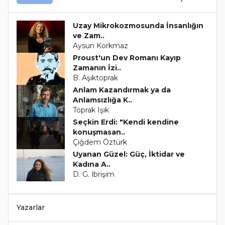
Uzay Mikrokozmosunda İnsanlığın
ve Zam..
Aysun Korkmaz
Proust'un Dev Romanı Kayıp
Zamanın İzi..
B. Aşıktoprak
Anlam Kazandırmak ya da
Anlamsızlığa K..
Toprak Işık
Seçkin Erdi: "Kendi kendine
konuşmasan..
Çiğdem Öztürk
Uyanan Güzel: Güç, İktidar ve
Kadına A..
D. G. İbrişim
Yazarlar