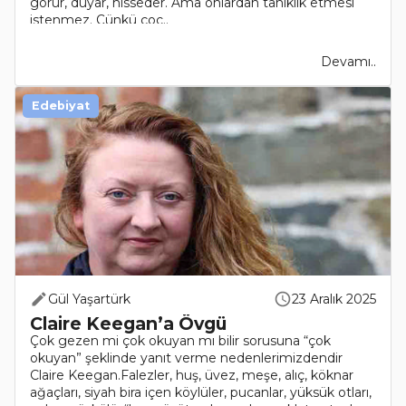
görür, duyar, hisseder. Ama onlardan tanıklık etmesi
istenmez. Çünkü çoc..
Devamı..
Edebiyat
Gül Yaşartürk
23 Aralık 2025
Claire Keegan’a Övgü
Çok gezen mi çok okuyan mı bilir sorusuna “çok
okuyan” şeklinde yanıt verme nedenlerimizdendir
Claire Keegan.Falezler, huş, üvez, meşe, alıç, köknar
ağaçları, siyah bira içen köylüler, pucanlar, yüksük otları,