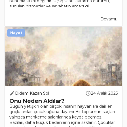
bununla sınırlı değildir. Uçuş saati, aktarma durumu,
sunulan hizmetler ve seyahatin amacı gi..
Devamı..
Hayat
Didem Kazan Sol
24 Aralık 2025
Onu Neden Aldılar?
Bugün yetişkin olan birçok insanın hayvanlara dair en
güçlü anıları çocukluğuna dayanır.Bir toplumun suçları
yalnızca mahkeme salonlarında kayda geçmez.
Bazıları, daha küçük bedenlerin içine saklanır. Çocuklar