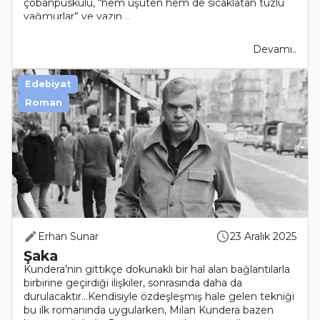
çobanpüskülü, “hem üşüten hem de sıcaklatan tuzlu
yağmurlar” ve yazın ..
Devamı..
Edebiyat
Roman
Erhan Sunar
23 Aralık 2025
Şaka
Kundera’nın gittikçe dokunaklı bir hal alan bağlantılarla
birbirine geçirdiği ilişkiler, sonrasında daha da
durulacaktır…Kendisiyle özdeşleşmiş hale gelen tekniği
bu ilk romanında uygularken, Milan Kundera bazen