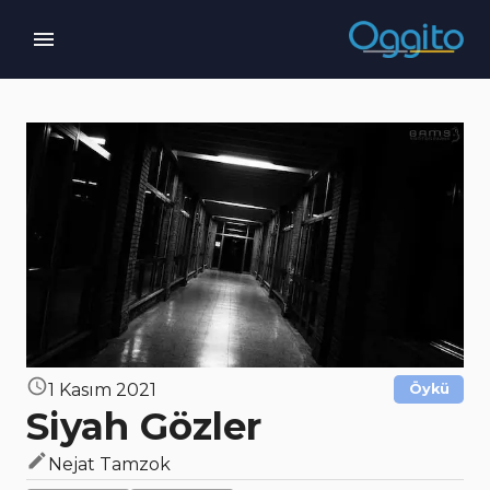
1 Kasım 2021
Öykü
Siyah Gözler
Nejat Tamzok