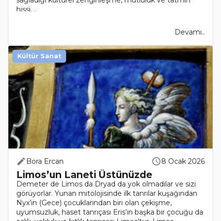
sağladığı kültürel zenginleşme, mutluluk ve tatmin
hissi, ..
Devamı..
Kültür Sanat
Bora Ercan
8 Ocak 2026
Limos’un Laneti Üstünüzde
Demeter de Limos da Dryad da yok olmadılar ve sizi
görüyorlar. Yunan mitolojisinde ilk tanrılar kuşağından
Nyx’in (Gece) çocuklarından biri olan çekişme,
uyumsuzluk, haset tanrıçası Eris’in başka bir çocuğu da