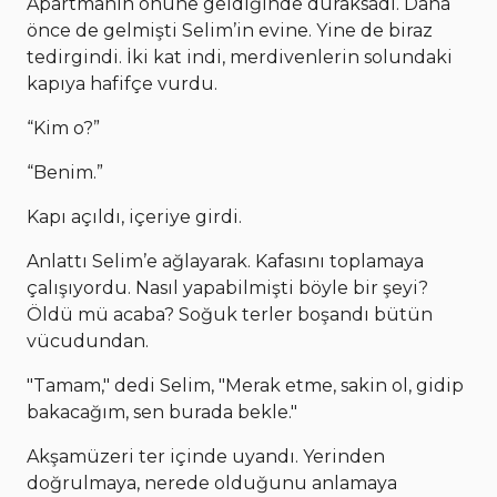
Apartmanın önüne geldiğinde duraksadı. Daha
önce de gelmişti Selim’in evine. Yine de biraz
tedirgindi. İki kat indi, merdivenlerin solundaki
kapıya hafifçe vurdu.
“Kim o?”
“Benim.”
Kapı açıldı, içeriye girdi.
Anlattı Selim’e ağlayarak. Kafasını toplamaya
çalışıyordu. Nasıl yapabilmişti böyle bir şeyi?
Öldü mü acaba? Soğuk terler boşandı bütün
vücudundan.
"Tamam," dedi Selim, "Merak etme, sakin ol, gidip
bakacağım, sen burada bekle."
Akşamüzeri ter içinde uyandı. Yerinden
doğrulmaya, nerede olduğunu anlamaya