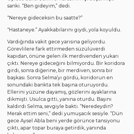
sanki. “Ben gideyim,” dedi.
“Nereye gideceksin bu saatte?”
“Hastaneye.” Ayakkabılarını giydi, yola koyuldu.
Vardığında vakit gece yarısına geliyordu.
Görevlilere fark ettirmeden süzülüverdi
kapıdan, önüne gelen ilk merdivenden yukarı
çıktı. Nereye gideceğini bilmiyordu. Bir koridora
girdi, sonra diğerine, bir merdiven, sonra bir
başkası. Sonra Selma’yı gördü, koridorun en
sonundaki bankta tek başına oturuyordu.
Ellerini yüzüne dayamış, gözlerini ayaklarına
dikmişti. Usulca gitti, yanına oturdu. Başını
kaldırdı Selma, sevgiyle baktı. “Neredeydin?
Merak ettim seni,” dedi yumuşacık sesiyle. “Dün
gece Aysel Abla beni yerde görünce tansiyonu
çıktı, apar topar buraya getirdik, yanında