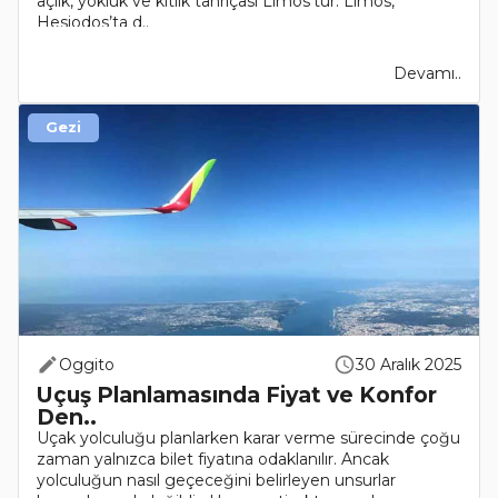
açlık, yokluk ve kıtlık tanrıçası Limos’tur. Limos,
Hesiodos’ta d..
Devamı..
Gezi
Oggito
30 Aralık 2025
Uçuş Planlamasında Fiyat ve Konfor
Den..
Uçak yolculuğu planlarken karar verme sürecinde çoğu
zaman yalnızca bilet fiyatına odaklanılır. Ancak
yolculuğun nasıl geçeceğini belirleyen unsurlar