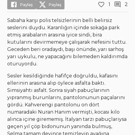
1
2
Paylaş
Paylaş
Sabaha karşı polis telsizlerinin belli belirsiz
seslerini duydu. Karanlığın içinde sokağa park
etmiş arabaların arasına iyice sindi, bira
kutularını devirmemeye çalışarak nefesini tuttu.
Geceden beri oradaydı, başı önünde, yarı sarhoş
yarı uykulu, ne yapacağını bilemeden kaldırımda
oturuyordu.
Sesler kesildiğinde hafifçe doğruldu, kafasını
ellerinin arasına alıp öylece asfalta baktı.
Simsiyahtı asfalt. Sonra siyah pabuçlarının
yıpranmış burunlarını, pantolonunun paçalarını
gördü. Kahverengi pantolonu on dört
numaradaki Nuran Hanım vermişti, kocası kilo
alınca içine girememiş. İtalyan tarzı pabuçlarıysa
geçen yıl çöp bidonunun yanında bulmuş,
Selma tamam deyince temizleyip ayağına