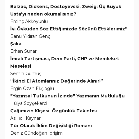
Balzac, Dickens, Dostoyevski, Zweig: Üç Büyük
Usta'yı neden okumalısınız?
Erdinç Akkoyunlu
İyi Öyküden Söz Ettiğimizde Sözünü Ettiklerimiz*
Banu Yıldıran Genç
Şaka
Erhan Sunar
İmralı Tartışması, Dem Parti, CHP ve Memleket
Meselesi
Semih Gümüş
“İkinci El Atomlarınız Değerinde Alınır!”
Ergin Ozan Ekşioğlu
"Yazınsal Tutkunun İzinde" Yazmanın Mutluluğu
Hülya Soyşekerci
Çağımızın Klişesi: Özgünlük Takıntısı
Aslı İdil Kaynar
Tür Olarak İklim Değişikliği Romanı
Deniz Gündoğan İbrişim