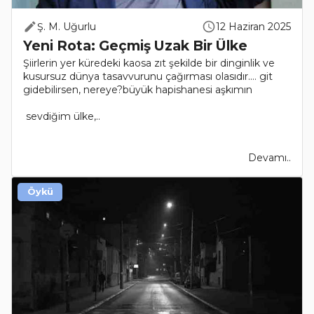
Ş. M. Uğurlu
12 Haziran 2025
Yeni Rota: Geçmiş Uzak Bir Ülke
Şiirlerin yer küredeki kaosa zıt şekilde bir dinginlik ve
kusursuz dünya tasavvurunu çağırması olasıdır.… git
gidebilirsen, nereye?büyük hapishanesi aşkımın
sevdiğim ülke,..
Devamı..
Öykü