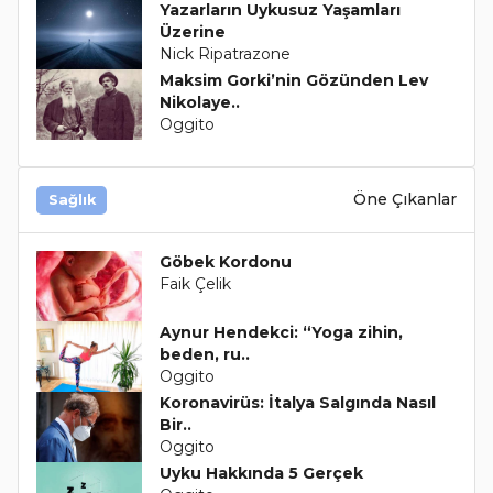
Yazarların Uykusuz Yaşamları
Üzerine
Nick Ripatrazone
Maksim Gorki’nin Gözünden Lev
Nikolaye..
Oggito
Öne Çıkanlar
Sağlık
Göbek Kordonu
Faik Çelik
Aynur Hendekci: “Yoga zihin,
beden, ru..
Oggito
Koronavirüs: İtalya Salgında Nasıl
Bir..
Oggito
Uyku Hakkında 5 Gerçek