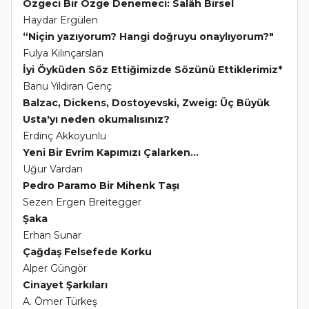
Özgeci Bir Özge Denemeci: Salâh Birsel
Haydar Ergülen
“Niçin yazıyorum? Hangi doğruyu onaylıyorum?"
Fulya Kılınçarslan
İyi Öyküden Söz Ettiğimizde Sözünü Ettiklerimiz*
Banu Yıldıran Genç
Balzac, Dickens, Dostoyevski, Zweig: Üç Büyük
Usta'yı neden okumalısınız?
Erdinç Akkoyunlu
Yeni Bir Evrim Kapımızı Çalarken...
Uğur Vardan
Pedro Paramo Bir Mihenk Taşı
Sezen Ergen Breitegger
Şaka
Erhan Sunar
Çağdaş Felsefede Korku
Alper Güngör
Cinayet Şarkıları
A. Ömer Türkeş