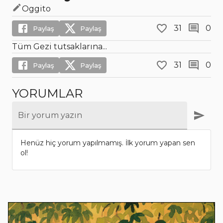
Oggito
31
0
Paylaş
Paylaş
Tüm Gezi tutsaklarına...
31
0
Paylaş
Paylaş
YORUMLAR
Bir yorum yazın
Henüz hiç yorum yapılmamış. İlk yorum yapan sen
ol!