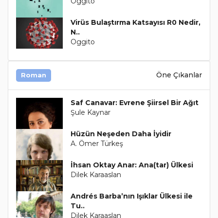
Oggito
Virüs Bulaştırma Katsayısı R0 Nedir,
N..
Oggito
Öne Çıkanlar
Roman
Saf Canavar: Evrene Şiirsel Bir Ağıt
Şule Kaynar
Hüzün Neşeden Daha İyidir
A. Ömer Türkeş
İhsan Oktay Anar: Ana(tar) Ülkesi
Dilek Karaaslan
Andrés Barba’nın Işıklar Ülkesi ile
Tu..
Dilek Karaaslan