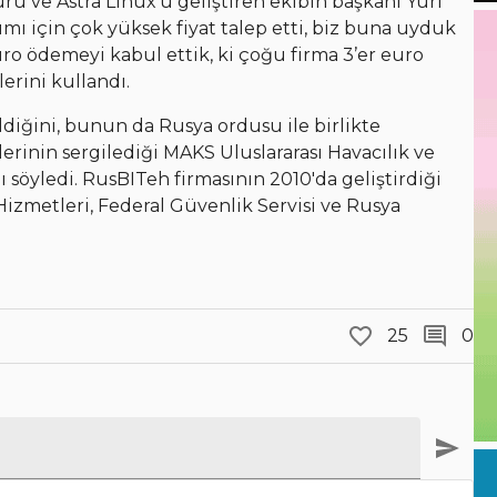
 ve Astra Linux’u geliştiren ekibin başkanı Yuri
ımı için çok yüksek fiyat talep etti, biz buna uyduk
euro ödemeyi kabul ettik, ki çoğu firma 3’er euro
lerini kullandı.
ldiğini, bunun da Rusya ordusu ile birlikte
lerinin sergilediği MAKS Uluslararası Havacılık ve
 söyledi. RusBITeh firmasının 2010'da geliştirdiği
Hizmetleri, Federal Güvenlik Servisi ve Rusya
25
0