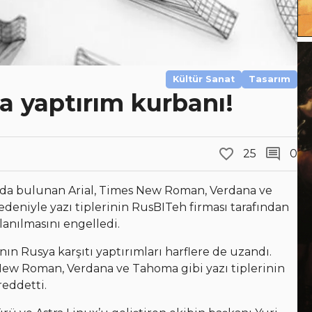
Kültür Sanat
Tasarım
 yaptırım kurbanı!
25
0
ında bulunan Arial, Times New Roman, Verdana ve
deniyle yazı tiplerinin RusBITeh firması tarafından
lanılmasını engelledi.
ın Rusya karşıtı yaptırımları harflere de uzandı.
New Roman, Verdana ve Tahoma gibi yazı tiplerinin
reddetti.