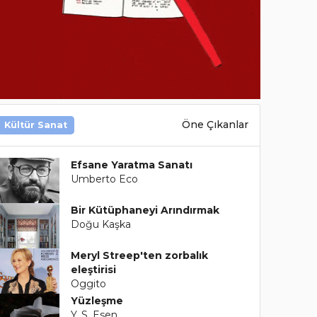
Öne Çıkanlar
Kültür Sanat
Efsane Yaratma Sanatı
Umberto Eco
Bir Kütüphaneyi Arındırmak
Doğu Kaşka
Meryl Streep'ten zorbalık
eleştirisi
Oggito
Yüzleşme
Y. S. Esen