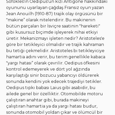
Sofokles'in Oedipus'un kızı Antigone hakkındaki
oyununu uyarlayan çağdaş Fransız oyun yazan
Jean Anouilh (1910-87) trajik olay örgüsünü bir
"makine” olarak nitelendirir. Bu makinenin
bütün parçaları bir İsviçre saatinin "hareketi"
gibi kusursuz biçimde işleyerek nihai etkiyi
üretir. Mekanizmayı işleten nedir? Aristoteles'e
göre bir tetikleyici olmalıdır ve trajik kahraman
bu tetiği çekmelidir. Aristoteles bı tetikleyiciye
hamartia adını verir, bu terim genellikle kabaca
"yargı hatası” olarak çevrilir. Oedipus öfkesini
kontrol edemeyerek ve dört yol ağzında
karşılaştığı sinir bozucu yabancıyı öldürerek
sonunda kendini yok edecek trajediyi tetikler.
Oedipus tıpkı babası Laius gibi asabidir, bu
ailede genel bir özelliktir. Otomobilde motoru
çalıştıran anahtar gibi, burada makineyi
çalıştıran hamartia ya da yargı hatası budur,
sonunda otomobil yoldan çıkar ve ölümcül bir