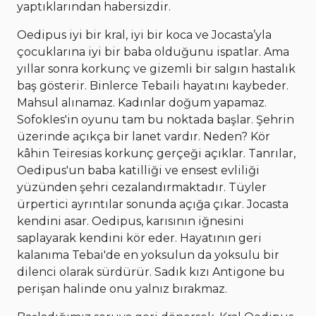
yaptıklarından habersizdir.
Oedipus iyi bir kral, iyi bir koca ve Jocasta’yla
çocuklarına iyi bir baba olduğunu ispatlar. Ama
yıllar sonra korkunç ve gizemli bir salgın hastalık
baş gösterir. Binlerce Tebaili hayatını kaybeder.
Mahsul alınamaz. Kadınlar doğum yapamaz.
SofokIes'in oyunu tam bu noktada başlar. Şehrin
üzerinde açıkça bir lanet vardır. Neden? Kör
kâhin Teiresias korkunç gerçeği açıklar. Tanrılar,
Oedipus'un baba katilliği ve ensest evliliği
yüzünden şehri cezalandırmaktadır. Tüyler
ürpertici ayrıntılar sonunda açığa çıkar. Jocasta
kendini asar. Oedipus, karısının iğnesini
saplayarak kendini kör eder. Hayatının geri
kalanıma Tebai'de en yoksulun da yoksulu bir
dilenci olarak sürdürür. Sadık kızı Antigone bu
perişan halinde onu yalnız bırakmaz.