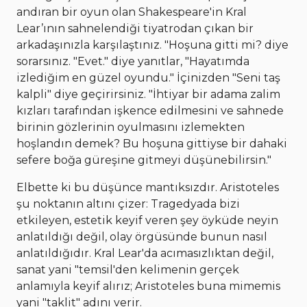
andıran bir oyun olan Shakespeare'in Kral
Lear’ının sahnelendiği tiyatrodan çıkan bir
arkadaşınızla karşılaştınız. "Hoşuna gitti mi? diye
sorarsınız. "Evet." diye yanıtlar, "Hayatımda
izlediğim en güzel oyundu." İçinizden "Seni taş
kalpli" diye geçirirsiniz. "İhtiyar bir adama zalim
kızları tarafından işkence edilmesini ve sahnede
birinin gözlerinin oyulmasını izlemekten
hoşlandın demek? Bu hoşuna gittiyse bir dahaki
sefere boğa güreşine gitmeyi düşünebilirsin."
Elbette ki bu düşünce mantıksızdır. Aristoteles
şu noktanın altını çizer: Tragedyada bizi
etkileyen, estetik keyif veren şey öyküde neyin
anlatıldığı değil, olay örgüsünde bunun nasıl
anlatıldığıdır. Kral Lear'da acımasızlıktan değil,
sanat yani "temsil'den kelimenin gerçek
anlamıyla keyif alırız; Aristoteles buna mimemis
yani "taklit" adını verir.