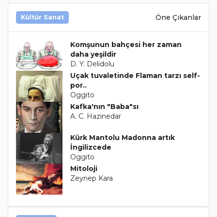
Öne Çıkanlar
Kültür Sanat
Komşunun bahçesi her zaman
daha yeşildir
D. Y. Delidolu
Uçak tuvaletinde Flaman tarzı self-
por..
Oggito
Kafka'nın "Baba"sı
A. C. Hazinedar
Kürk Mantolu Madonna artık
İngilizcede
Oggito
Mitoloji
Zeynep Kara