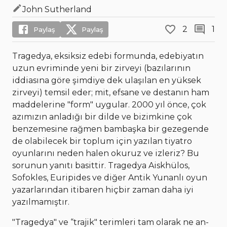
John Sutherland
2
1
Paylaş
Paylaş
Tragedya, eksiksiz edebi formunda, edebiyatın
uzun evriminde yeni bir zirveyi (bazılarının
iddiasına göre şimdiye dek ulaşılan en yüksek
zirveyi) temsil eder; mit, efsane ve destanın ham
maddelerine "form" uygular. 2000 yıl önce, çok
azımızın anladığı bir dilde ve bizimkine çok
benzemesine rağmen bambaşka bir gezegende
de olabilecek bir toplum için yazılan tiyatro
oyunlarını neden halen okuruz ve izleriz? Bu
sorunun yanıtı basittir. Tragedya Aiskhülos,
Sofokles, Euripides ve diğer Antik Yunanlı oyun
yazarlarından itibaren hiçbir zaman daha iyi
yazılmamıştır.
"Tragedya" ve “trajik" terimleri tam olarak ne an-