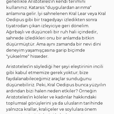
genellikle Aristoteles'in kendi terimini
kullanınız. Katarsis "duygulardan arınma"
anlamına gelir. İyi sahnelenen Kral Lear veya Kral
Oedipus gibi bir tragedyayı izledikten sonra
tiyatrodan çıkan izleyiciye geri dönelim.
Ağırbaşlı ve düşünceli bir ruh hali içindedir,
sahnede izledikleri onu bir anlamda bitkin
düşürmüştür. Ama aynı zamanda bir nevi dini
deneyim yaşamışçasına garip biçimde
"yükselme" hisseder.
Aristoteles'in söylediği her şeyi eleştirinin incili
gibi kabul etmemize gerek yoktur; bize
faydalanabileceğimiz araçlar sunduğunu
düşünebiliriz. Peki, Kral Oedipus bunca yüzyılın
ardından bizi halen neden etkiler? Örneğin
Aristoteles'in köleler ve kadınlar hakkındaki
toplumsal görüşlerini ya da ulusların tarihinde
yalnızca krallar, kraliçeler ve soylulara önem