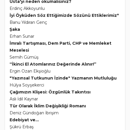
Usta'yı neden okumalısınız?
Erdinç Akkoyunlu
İyi Öyküden Söz Ettiğimizde Sözünü Ettiklerimiz*
Banu Yıldıran Genç
Şaka
Erhan Sunar
İmralı Tartışması, Dem Parti, CHP ve Memleket
Meselesi
Semih Gümüş
“İkinci El Atomlarınız Değerinde Alınır!”
Ergin Ozan Ekşioğlu
"Yazınsal Tutkunun İzinde" Yazmanın Mutluluğu
Hülya Soyşekerci
Çağımızın Klişesi: Özgünlük Takıntısı
Aslı İdil Kaynar
Tür Olarak İklim Değişikliği Romanı
Deniz Gündoğan İbrişim
Edebiyat ve...
Şükrü Erbaş