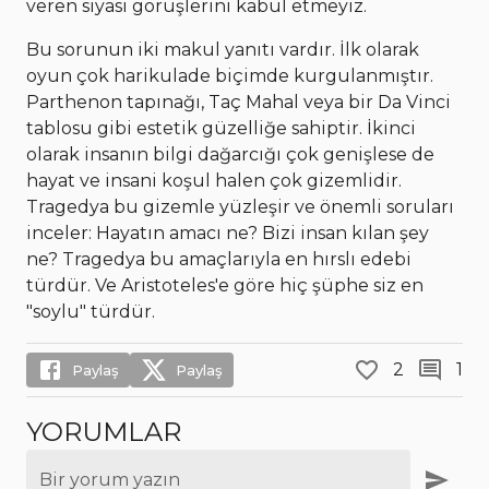
veren siyasi görüşlerini kabul etmeyiz.
Bu sorunun iki makul yanıtı vardır. İlk olarak
oyun çok harikulade biçimde kurgulanmıştır.
Parthenon tapınağı, Taç Mahal veya bir Da Vinci
tablosu gibi estetik güzelliğe sahiptir. İkinci
olarak insanın bilgi dağarcığı çok genişlese de
hayat ve insani koşul halen çok gizemlidir.
Tragedya bu gizemle yüzleşir ve önemli soruları
inceler: Hayatın amacı ne? Bizi insan kılan şey
ne? Tragedya bu amaçlarıyla en hırslı edebi
türdür. Ve Aristoteles'e göre hiç şüphe siz en
"soylu" türdür.
2
1
Paylaş
Paylaş
YORUMLAR
Bir yorum yazın