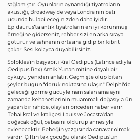
sağlamıştır. Oyunların oynandığı tiyatroların
akustiği, Broadway'de veya Londra'nın batı
ucunda bulabileceğinizden daha iyidir.
Epidaurus'ta antik tiyatroların en iyi korunmuş
örneğine giderseniz, rehber sizi en arka sıraya
götürür ve sahnenin ortasına gidip bir kibrit
çakar. Sesi kolayca duyabilirsiniz.
Sofokles'in başyapıtı Kral Oedipus (Latince adıyla
Oedipus Rex) Antik Yunan mitine dayalı bir
öyküyü yeniden anlatır. Geçmişte olup biten
şeyler bugün "doruk noktasına ulaşır." Delphi'de
geleceği görme gücüyle nam salan ama aynı
zamanda kehanetlerinin muammalı doğasıyla ün
yapan bir rahibe, olayları önceden haber verir:
Tebai kral ve kraliçesi Lauis ve Jocasta'dan
doğacak oğul, babasını öldürüp annesiyle
evlenecektir. Bebeğin yazgısında canavar olmak
vardır. Çiftin tek çocuğu olarak Oedipus'un