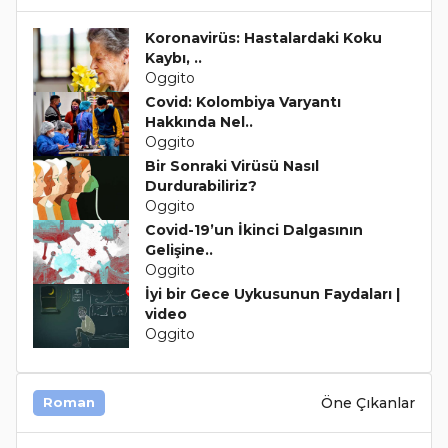
Koronavirüs: Hastalardaki Koku
Kaybı, ..
Oggito
Covid: Kolombiya Varyantı
Hakkında Nel..
Oggito
Bir Sonraki Virüsü Nasıl
Durdurabiliriz?
Oggito
Covid-19’un İkinci Dalgasının
Gelişine..
Oggito
İyi bir Gece Uykusunun Faydaları |
video
Oggito
Öne Çıkanlar
Roman