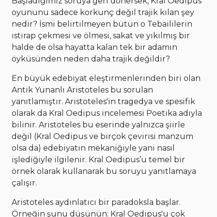
Başladığımız soruya geri dönersek, Kral Oedipus
oyununu sadece korkunç değil trajik kılan şey
nedir? İsmi belirtilmeyen bütün o Tebaililerin
ıstırap çekmesi ve ölmesi, sakat ve yıkılmış bir
halde de olsa hayatta kalan tek bir adamın
öyküsünden neden daha trajik değildir?
En büyük edebiyat eleştirmenlerinden biri olan
Antik Yunanlı Aristoteles bu sorulan
yanıtlamıştır. Aristoteles'in tragedya ve spesifik
olarak da Kral Oedipus incelemesi Poetika adıyla
bilinir. Aristoteles bu eserinde yalnızca şiirle
değil (Kral Oedipus ve birçok çevirisi manzum
olsa da) edebiyatın mekaniğiyle yani nasıl
işlediğiyle ilgilenir. Kral Oedipus’u temel bir
örnek olarak kullanarak bu soruyu yanıtlamaya
çalışır.
Aristoteles aydınlatıcı bir paradoksla başlar.
Örneğin şunu düşünün: Kral Oedipus'u çok