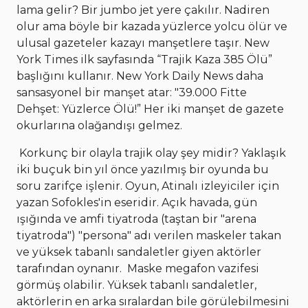
lama gelir? Bir jumbo jet yere çakılır. Nadiren
olur ama böyle bir kazada yüzlerce yolcu ölür ve
ulusal gazeteler kazayı manşetlere taşır. New
York Times ilk sayfasında “Trajik Kaza 385 Ölü”
başlığını kullanır. New York Daily News daha
sansasyonel bir manşet atar: "39.000 Fitte
Dehşet: Yüzlerce Ölü!” Her iki manşet de gazete
okurlarına olağandışı gelmez.
Korkunç bir olayla trajik olay şey midir? Yaklaşık
iki buçuk bin yıl önce yazılmış bir oyunda bu
soru zarifçe işlenir. Oyun, Atinalı izleyiciler için
yazan Sofokles'in eseridir. Açık havada, gün
ışığında ve amfi tiyatroda (taştan bir "arena
tiyatroda") "persona" adı verilen maskeler takan
ve yüksek tabanlı sandaletler giyen aktörler
tarafından oynanır. Maske megafon vazifesi
görmüş olabilir. Yüksek tabanlı sandaletler,
aktörlerin en arka sıralardan bile görülebilmesini