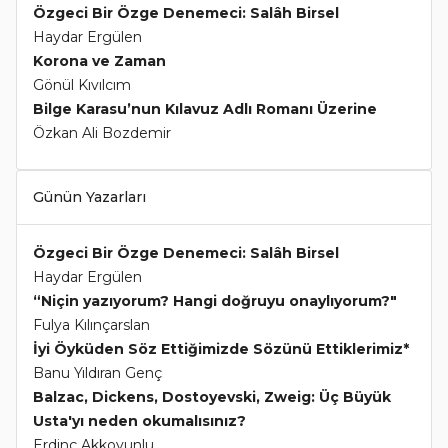
Özgeci Bir Özge Denemeci: Salâh Birsel
Haydar Ergülen
Korona ve Zaman
Gönül Kıvılcım
Bilge Karasu’nun Kılavuz Adlı Romanı Üzerine
Özkan Ali Bozdemir
Günün Yazarları
Özgeci Bir Özge Denemeci: Salâh Birsel
Haydar Ergülen
“Niçin yazıyorum? Hangi doğruyu onaylıyorum?"
Fulya Kılınçarslan
İyi Öyküden Söz Ettiğimizde Sözünü Ettiklerimiz*
Banu Yıldıran Genç
Balzac, Dickens, Dostoyevski, Zweig: Üç Büyük
Usta'yı neden okumalısınız?
Erdinç Akkoyunlu