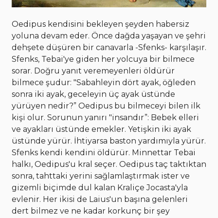
Oedipus kendisini bekleyen şeyden habersiz
yoluna devam eder. Önce dağda yaşayan ve şehri
dehşete düşüren bir canavarla -Sfenks- karşılaşır.
Sfenks, Tebai'ye giden her yolcuya bir bilmece
sorar. Doğru yanıt veremeyenleri öldürür
bilmece şudur: "Sabahleyin dört ayak, öğleden
sonra iki ayak, geceleyin üç ayak üstünde
yürüyen nedir?” Oedipus bu bilmeceyi bilen ilk
kişi olur. Sorunun yanırı "insandır”: Bebek elleri
ve ayakları üstünde emekler. Yetişkin iki ayak
üstünde yürür. İhtiyarsa baston yardımıyla yürür.
Sfenks kendi kendini öldürür. Minnettar Tebai
halkı, Oedipus'u kral seçer. Oedipus taç taktıktan
sonra, tahttaki yerini sağlamlaştırmak ister ve
gizemli biçimde dul kalan Kraliçe Jocasta'yla
evlenir. Her ikisi de Laius'un başına gelenleri
dert bilmez ve ne kadar korkunç bir şey