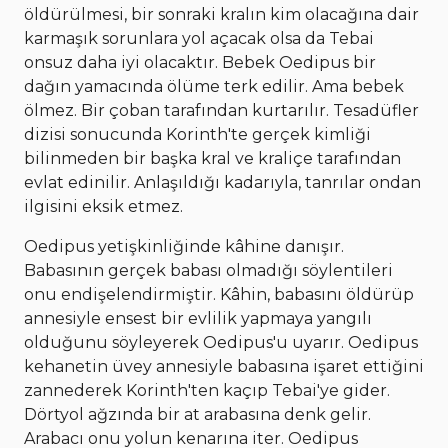
öldürülmesi, bir sonraki kralın kim olacağına dair
karmaşık sorunlara yol açacak olsa da Tebai
onsuz daha iyi olacaktır. Bebek Oedipus bir
dağın yamacında ölüme terk edilir. Ama bebek
ölmez. Bir çoban tarafından kurtarılır. Tesadüfler
dizisi sonucunda Korinth'te gerçek kimliği
bilinmeden bir başka kral ve kraliçe tarafından
evlat edinilir. Anlaşıldığı kadarıyla, tanrılar ondan
ilgisini eksik etmez.
Oedipus yetişkinliğinde kâhine danışır.
Babasının gerçek babası olmadığı söylentileri
onu endişelendirmiştir. Kâhin, babasını öldürüp
annesiyle ensest bir evlilik yapmaya yangılı
olduğunu söyleyerek Oedipus'u uyarır. Oedipus
kehanetin üvey annesiyle babasına işaret ettiğini
zannederek Korinth'ten kaçıp Tebai'ye gider.
Dörtyol ağzında bir at arabasına denk gelir.
Arabacı onu yolun kenarına iter. Oedipus