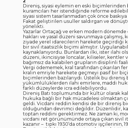
2
Direniş, siyasi eylemin en eski biçimlerinden 
kuramcıları her istendiğinde reforme edilebil
siyasi sistem tasarlanmadan çok önce baskıya k
Fakat geliştirilen usuller saldırgan ve dönü
yönelikti.
Yazarlar Ortaçağ ve erken modern dönemde d
hakları ve yasal düzeni savunmaya çalışmış, 
ziyade yerel idarecilerin harekete geçirdiği k
bir sivil itaatsizlik biçimi almıştır. Uygulana
kaynaklanıyordu. Bunlardan ilki, ister ilahi o
düzeni, ikincisiyse loncalar, kiliseler, kentle
bağımsız da kalabilen grupların disiplinli faal
Vergi ödememek, kral tarafından çıkarılan fe
kralın emriyle harekete geçmeyi pasif bir bi
biçimlerinden bazılarıydı. Üstelik bu direniş 
yükümlülüklerden ilahi emirlere, maddi huku
farklı düzeylerde icra edilebiliyordu.
Direniş Batı toplumunda bir kültür olarak ka
hukuka bağlı bir hak mücadelesi olmaktan çıka
geldi. Vicdani reddin kendisi de bir direniş biç
olduğundan devrimci değildir. Düzenlidir, k
toptan reddini gerektirmez. Ne zaman ki, mo
vicdani ret görünümünde ortaya çıkan sivil it
kazanır – tıpkı 1930’da otomotiv işçilerinin, 