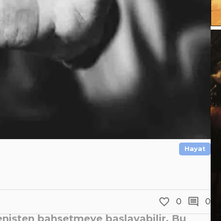
Hayat
0
0
renişten bahsetmeye başlayabilir. Bu