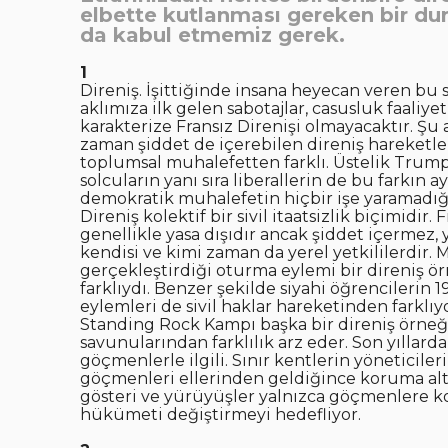
elbette kutlanması gereken bir du
da kabul etmemiz gerek.
1
Direniş. İşittiğinde insana heyecan veren bu 
aklımıza ilk gelen sabotajlar, casusluk faaliy
karakterize Fransız Direnişi olmayacaktır. 
zaman şiddet de içerebilen direniş hareket
toplumsal muhalefetten farklı. Üstelik Trump
solcuların yanı sıra liberallerin de bu farkın 
demokratik muhalefetin hiçbir işe yaramadığ
Direniş kolektif bir sivil itaatsizlik biçimidir
genellikle yasa dışıdır ancak şiddet içermez, y
kendisi ve kimi zaman da yerel yetkililerdir. 
gerçekleştirdiği oturma eylemi bir direniş ör
farklıydı. Benzer şekilde siyahi öğrencilerin 
eylemleri de sivil haklar hareketinden farklı
Standing Rock Kampı başka bir direniş örneği
savunularından farklılık arz eder. Son yıllar
göçmenlerle ilgili. Sınır kentlerin yöneticile
göçmenleri ellerinden geldiğince koruma altına
gösteri ve yürüyüşler yalnızca göçmenlere k
hükümeti değiştirmeyi hedefliyor.