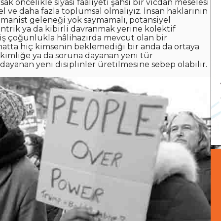
ak öncelikle siyasi faaliyeti şahsi bir vicdan meselesi
 ve daha fazla toplumsal olmalıyız. İnsan haklarının
hümanist geleneği yok saymamalı, potansiyel
ntrik ya da kibirli davranmak yerine kolektif
niş çoğunlukla hâlihazırda mevcut olan bir
hatta hiç kimsenin beklemediği bir anda da ortaya
r kimliğe ya da soruna dayanan yeni tür
a dayanan yeni disiplinler üretilmesine sebep olabilir.