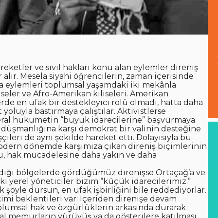
hareketler ve sivil hakları konu alan eylemler direniş
r alır. Mesela siyahi öğrencilerin, zaman içerisinde
a eylemleri toplumsal yaşamdaki iki mekânla
i liseler ve Afro-Amerikan kiliseleri. Amerikan
de en ufak bir destekleyici rolü olmadı, hatta daha
oluyla bastırmaya çalıştılar. Aktivistlerse
deral hükümetin “büyük idarecilerine” başvurmaya
n düşmanlığına karşı demokrat bir valinin desteğine
çileri de aynı şekilde hareket etti. Dolayısıyla bu
modern dönemde karşımıza çıkan direniş biçimlerinin
klü, hak mücadelesine daha yakın ve daha
dığı bölgelerde gördüğümüz direnişse Ortaçağ’a ve
yerel yöneticiler bizim “küçük idarecilerimiz.”
öyle dursun, en ufak işbirliğini bile reddediyorlar.
mi beklentileri var: İçeriden direnişe devam
oplumsal hak ve özgürlüklerin arkasında durarak
eral memurların yürüyüş ya da gösterilere katılması