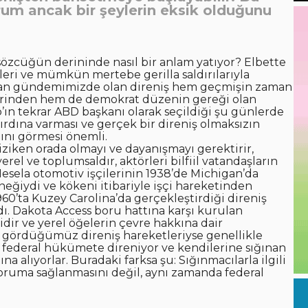
rum ancak bir şeylerin eksik olduğunu
sözcüğün derininde nasıl bir anlam yatıyor? Elbette
etleri ve mümkün mertebe gerilla saldırılarıyla
Şu an gündemimizde olan direniş hem geçmişin zaman
lerinden hem de demokrat düzenin gereği olan
’ın tekrar ABD başkanı olarak seçildiği şu günlerde
ayırdına varması ve gerçek bir direniş olmaksızın
ını görmesi önemli.
. Fiziken orada olmayı ve dayanışmayı gerektirir,
erel ve toplumsaldır, aktörleri bilfiil vatandaşların
Mesela otomotiv işçilerinin 1938’de Michigan’da
neğiydi ve kökeni itibariyle işçi hareketinden
1960’ta Kuzey Carolina’da gerçekleştirdiği direniş
ydı. Dakota Access boru hattına karşı kurulan
dir ve yerel öğelerin çevre hakkına dair
da gördüğümüz direniş hareketleriyse genellikle
ri federal hükümete direniyor ve kendilerine sığınan
 alıyorlar. Buradaki farksa şu: Sığınmacılarla ilgili
oruma sağlanmasını değil, aynı zamanda federal