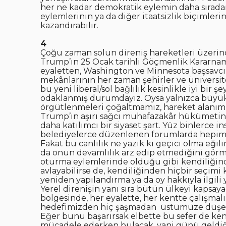
her ne kadar demokratik eylemin daha sıradan 
eylemlerinin ya da diğer itaatsizlik biçimler
kazandırabilir.
4
Çoğu zaman solun direniş hareketleri üzerin
Trump’ın 25 Ocak tarihli Göçmenlik Kararnames
eyaletten, Washington ve Minnesota başsavcıl
mekânlarının her zaman şehirler ve üniversite
bu yeni liberal/sol bağlılık kesinlikle iyi bir
odaklanmış durumdayız. Oysa yalnızca büyük k
örgütlenmeleri çoğaltmamız, hareket alanım
Trump’ın aşırı sağcı muhafazakâr hükümetin
daha katılımcı bir siyaset şart. Yüz binlerce i
belediyelerce düzenlenen forumlarda hepimiz
Fakat bu canlılık ne yazık ki geçici olma eği
da onun devamlılık arz edip etmediğini görmek
oturma eylemlerinde olduğu gibi kendiliğinde
avlayabilirse de, kendiliğinden hiçbir seçimi 
yeniden yapılandırma ya da oy hakkıyla ilgil
Yerel direnişin yanı sıra bütün ülkeyi kapsaya
bölgesinde, her eyalette, her kentte çalışma
hedefimizden hiç şaşmadan üstümüze düşen
Eğer bunu başarırsak elbette bu sefer de ke
mücadele ederken bulacak, yani günü geldiğ