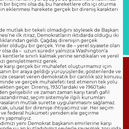
bir biçimi olsa da, bu hareketlere ofis içi oturma
inin eklenmesi harekete gerçek bir direniş karakteri
de mutlak bir tekeli olmadığını söylesek de Başkan
i’ne ilk itiraz, Demokratların iktidarda olduğu iki
ıklarından geldi. Çağdaş direnişin gerçek
ler olduğu bir gerçek. Yine de – yerel siyasete olan
 şey olsa da – uzun süredir yalnızca Washington’a
entlerle sınırlı kalmak yerine sendikaları ve yerel
ızı genişletmemiz gerek.
e karşı gerçek bir muhalefet oluşturmamız için
nsanın bir araya geldiği yürüyüşlerde, gösterilerde ve
e cesaret veren demokratik bir canlılık söz konusu.
liminde ve gerçek muhalefeti test etmenin tek yolu
ten geçer. Direniş, 1930’lardaki ve 1960’taki
n gelişebilir ve zaman zaman karşı tarafı gafil
kazandırmaz, seçim sistemiyle ilgili kurumları
i yasaların mutlak surette uygulanmasını sağlamaz.
cak, ulusal bir direnişe ihtiyacımız var. Her seçim
lı ve federal hükümeti yeniden ele geçirme
i yapmalıyız.
ndimizi yeni Demokrat başkanın emirlerine karşı
inde şu an kutladığımız şeylerle savaşmak zorunda