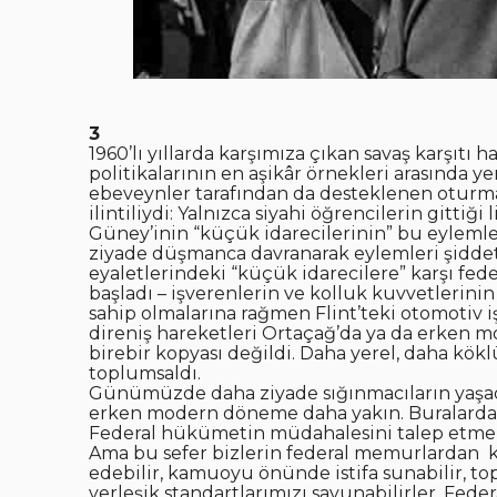
3
1960’lı yıllarda karşımıza çıkan savaş karşıtı 
politikalarının en aşikâr örnekleri arasında ye
ebeveynler tarafından da desteklenen oturm
ilintiliydi: Yalnızca siyahi öğrencilerin gittiğ
Güney’inin “küçük idarecilerinin” bu eylemler
ziyade düşmanca davranarak eylemleri şiddet y
eyaletlerindeki “küçük idarecilere” karşı fe
başladı – işverenlerin ve kolluk kuvvetlerini
sahip olmalarına rağmen Flint’teki otomotiv iş
direniş hareketleri Ortaçağ’da ya da erken 
birebir kopyası değildi. Daha yerel, daha kö
toplumsaldı.
Günümüzde daha ziyade sığınmacıların yaşa
erken modern döneme daha yakın. Buralardaki 
Federal hükümetin müdahalesini talep etmek ş
Ama bu sefer bizlerin federal memurlardan ki
edebilir, kamuoyu önünde istifa sunabilir, t
yerleşik standartlarımızı savunabilirler. Fed