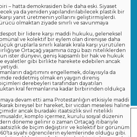
biri – hatta demokrasiden bile daha eski. Siyaset
ecek ya da yeniden yapılandırılabilecek plastik bir
arşı yanıt üretmenin yollarını geliştirmişlerdi.
ştürücü olmaktan ziyade sınırlı ve savunmaya
espot bir lidere karşı maddi hukuku, geleneksel
komünal ve kolektif bir eylem olan direnişse daha
üçük gruplarla sınırlı kalarak krala karşı yürütülen
bilirliğiyse Ortaçağ yaşamına özgü bazı niteliklerden
lsun ister dünyevi, geniş kapsamlı bir hak ve hukuk
r ve eyaletler gibi birlikte harekete edebilen ancak
iyetiydi.
rmanların dağıtımını engellemek, dolayısıyla da
çimde reddetmiş olmak en yaygın direniş
biçimleri derebeyleri tarafından dayatılan
ktan kral fermanlarına kadar birbirinden oldukça
lmaya devam etti ama Protestanlığın etkisiyle maddi
rak bireysel bir hareket, bir vicdan meselesi haline
imidir ancak buradaki itaatsizlik sivil nitelikli
amusaldır, komplo içermez, kurulu sosyal düzenin
dern döneme gelinir o zaman Ortaçağ itibariyle
aatsizlik de biçim değiştirir ve kolektif bir görünüm
1960’ta siyahi öğrencilerin eylemlerinde olduğu gibi.