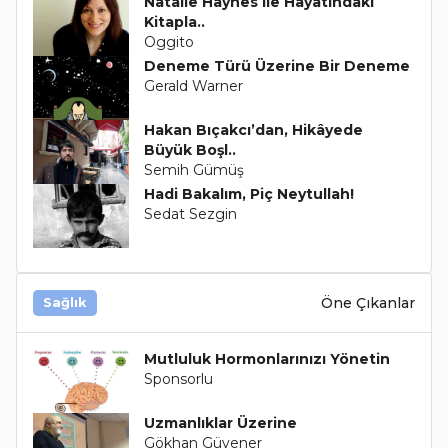
Natalie Haynes ile Hayatındaki
Kitapla..
Oggito
Deneme Türü Üzerine Bir Deneme
Gerald Warner
Hakan Bıçakcı’dan, Hikâyede
Büyük Boşl..
Semih Gümüş
Hadi Bakalım, Piç Neytullah!
Sedat Sezgin
Öne Çıkanlar
Sağlık
Mutluluk Hormonlarınızı Yönetin
Sponsorlu
Uzmanlıklar Üzerine
Gökhan Güvener