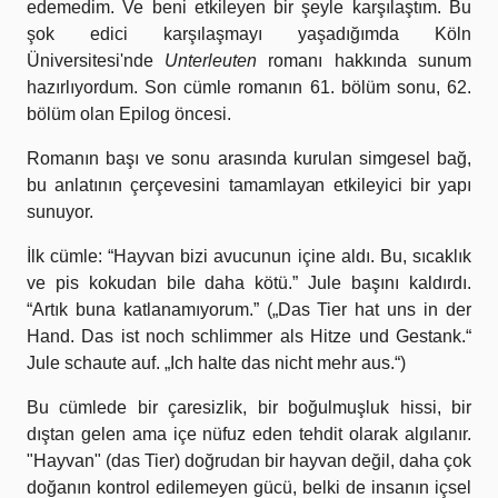
edemedim. Ve beni etkileyen bir şeyle karşılaştım. Bu
şok edici karşılaşmayı yaşadığımda Köln
Üniversitesi'nde
Unterleuten
romanı hakkında sunum
hazırlıyordum. Son cümle romanın 61. bölüm sonu, 62.
bölüm olan Epilog öncesi.
Romanın başı ve sonu arasında kurulan simgesel bağ,
bu anlatının çerçevesini tamamlayan etkileyici bir yapı
sunuyor.
İlk cümle: “Hayvan bizi avucunun içine aldı. Bu, sıcaklık
ve pis kokudan bile daha kötü.” Jule başını kaldırdı.
“Artık buna katlanamıyorum.” („Das Tier hat uns in der
Hand. Das ist noch schlimmer als Hitze und Gestank.“
Jule schaute auf. „Ich halte das nicht mehr aus.“)
Bu cümlede bir çaresizlik, bir boğulmuşluk hissi, bir
dıştan gelen ama içe nüfuz eden tehdit olarak algılanır.
"Hayvan" (das Tier) doğrudan bir hayvan değil, daha çok
doğanın kontrol edilemeyen gücü, belki de insanın içsel