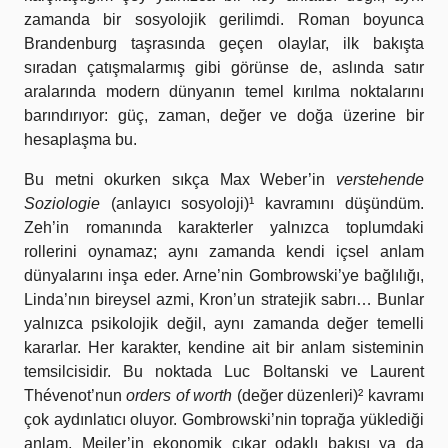
zamanda bir sosyolojik gerilimdi. Roman boyunca
Brandenburg taşrasında geçen olaylar, ilk bakışta
sıradan çatışmalarmış gibi görünse de, aslında satır
aralarında modern dünyanın temel kırılma noktalarını
barındırıyor: güç, zaman, değer ve doğa üzerine bir
hesaplaşma bu.
Bu metni okurken sıkça Max Weber’in
verstehende
Soziologie
(anlayıcı sosyoloji)¹ kavramını düşündüm.
Zeh’in romanında karakterler yalnızca toplumdaki
rollerini oynamaz; aynı zamanda kendi içsel anlam
dünyalarını inşa eder. Arne’nin Gombrowski’ye bağlılığı,
Linda’nın bireysel azmi, Kron’un stratejik sabrı… Bunlar
yalnızca psikolojik değil, aynı zamanda değer temelli
kararlar. Her karakter, kendine ait bir anlam sisteminin
temsilcisidir. Bu noktada Luc Boltanski ve Laurent
Thévenot’nun
orders of worth
(değer düzenleri)² kavramı
çok aydınlatıcı oluyor. Gombrowski’nin toprağa yüklediği
anlam, Meiler’in ekonomik çıkar odaklı bakışı ya da