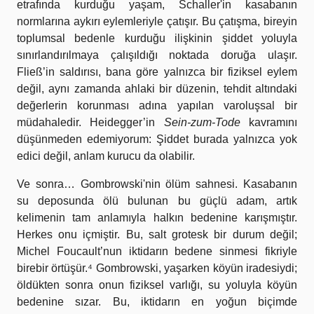
etrafında kurduğu yaşam, Schaller'in kasabanın
normlarına aykırı eylemleriyle çatışır. Bu çatışma, bireyin
toplumsal bedenle kurduğu ilişkinin şiddet yoluyla
sınırlandırılmaya çalışıldığı noktada doruğa ulaşır.
Fließ’in saldırısı, bana göre yalnızca bir fiziksel eylem
değil, aynı zamanda ahlaki bir düzenin, tehdit altındaki
değerlerin korunması adına yapılan varoluşsal bir
müdahaledir. Heidegger’in
Sein-zum-Tode
kavramını
düşünmeden edemiyorum: Şiddet burada yalnızca yok
edici değil, anlam kurucu da olabilir.
Ve sonra… Gombrowski'nin ölüm sahnesi. Kasabanın
su deposunda ölü bulunan bu güçlü adam, artık
kelimenin tam anlamıyla halkın bedenine karışmıştır.
Herkes onu içmiştir. Bu, salt grotesk bir durum değil;
Michel Foucault’nun iktidarın bedene sinmesi fikriyle
birebir örtüşür.⁴ Gombrowski, yaşarken köyün iradesiydi;
öldükten sonra onun fiziksel varlığı, su yoluyla köyün
bedenine sızar. Bu, iktidarın en yoğun biçimde