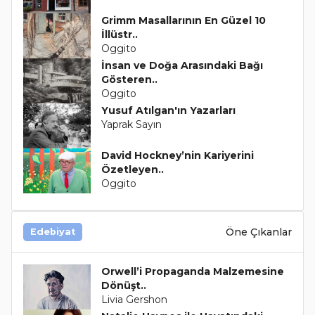
Grimm Masallarının En Güzel 10
İllüstr..
Oggito
İnsan ve Doğa Arasındaki Bağı
Gösteren..
Oggito
Yusuf Atılgan'ın Yazarları
Yaprak Sayın
David Hockney’nin Kariyerini
Özetleyen..
Oggito
Öne Çıkanlar
Edebiyat
Orwell’i Propaganda Malzemesine
Dönüşt..
Livia Gershon