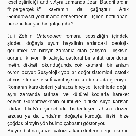
içselleştirildiği andır. Aynı zamanda Jean Baudrillard’ın
“hipergerçeklik” kavramını da çağrıştırır: Artık
Gombrowski yoktur ama her yerdedir – içilen, hatırlanan,
bedene karışan bir gölge gibi.⁵
Juli Zeh’in
Unterleuten
romanı, sessizliğin içindeki
şiddeti, doğayla uyum hayalinin ardındaki ideolojik
gerilimleri ve bireyin zamanla olan çatışmalı ilişkisini
görünür kılıyor. İlk bakışta pastoral bir anlatı gibi duran
metin, dikkatli okunduğunda çok katmanlı bir anlam
evreni açıyor: Sosyolojik yapılar, değer sistemleri, estetik
atmosferler ve felsefî varoluş soruları bir arada işleniyor.
Romanın karakterleri yalnızca bireysel tercihlerle değil,
aynı zamanda tarihsel ve kültürel kodlarla hareket
ediyor. Gombrowski’nin ölümüyle birlikte suya karışan
iktidar, Fließ’in şiddetinde bedenleşen ahlaki düzen
arzusu ya da Linda’nın doğayla kurduğu ilişki, bize
çağdaş bireyin yön bulma çabasını gösteriyor.
Bu yön bulma çabası yalnızca karakterlerin değil, okurun