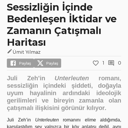
Sessizliğin İçinde
Bedenleşen İktidar ve
Zamanın Çatışmalı
Haritası
Ümit Yılmaz
1
0
Paylaş
Paylaş
Juli Zeh’in
Unterleuten
romanı,
sessizliğin içindeki şiddeti, doğayla
uyum hayalinin ardındaki ideolojik
gerilimleri ve bireyin zamanla olan
çatışmalı ilişkisini görünür kılıyor.
Juli Zeh’in
Unterleuten
romanını elime aldığımda,
karşılaştığım şey yalnızca bir köy anlatısı değil, aynı