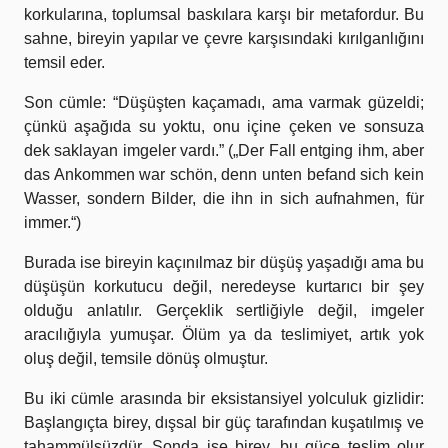
korkularına, toplumsal baskılara karşı bir metafordur. Bu
sahne, bireyin yapılar ve çevre karşısındaki kırılganlığını
temsil eder.
Son cümle: “Düşüşten kaçamadı, ama varmak güzeldi;
çünkü aşağıda su yoktu, onu içine çeken ve sonsuza
dek saklayan imgeler vardı.” („Der Fall entging ihm, aber
das Ankommen war schön, denn unten befand sich kein
Wasser, sondern Bilder, die ihn in sich aufnahmen, für
immer.“)
Burada ise bireyin kaçınılmaz bir düşüş yaşadığı ama bu
düşüşün korkutucu değil, neredeyse kurtarıcı bir şey
olduğu anlatılır. Gerçeklik sertliğiyle değil, imgeler
aracılığıyla yumuşar. Ölüm ya da teslimiyet, artık yok
oluş değil, temsile dönüş olmuştur.
Bu iki cümle arasında bir eksistansiyel yolculuk gizlidir:
Başlangıçta birey, dışsal bir güç tarafından kuşatılmış ve
tahammülsüzdür. Sonda ise birey, bu güce teslim olur