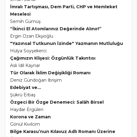
İmralı Tartışması, Dem Parti, CHP ve Memleket
Meselesi
Semih Gümüş
“İkinci El Atomlarınız Değerinde Alınır!”
Ergin Ozan Ekşioğlu
"Yazınsal Tutkunun İzinde" Yazmanın Mutluluğu
Hülya Soyşekerci
Çağımızın Klişesi: Özgünlük Takıntısı
Aslı İdil Kaynar
Tür Olarak İklim Değişikliği Romanı
Deniz Gündoğan İbrişim
Edebiyat ve...
Şükrü Erbaş
Özgeci Bir Özge Denemeci: Salâh Birsel
Haydar Ergülen
Korona ve Zaman
Gönül Kıvılcım
Bilge Karasu’nun Kılavuz Adlı Romanı Üzerine