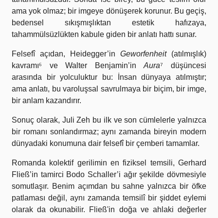
ama yok olmaz; bir imgeye dönüşerek korunur. Bu geçiş,
bedensel sıkışmışlıktan estetik hafızaya,
tahammülsüzlükten kabule giden bir anlatı hattı sunar.
Felsefî açıdan, Heidegger’in
Geworfenheit
(atılmışlık)
kavramı
⁶
ve Walter Benjamin’in
Aura
⁷ düşüncesi
arasında bir yolculuktur bu: İnsan dünyaya atılmıştır;
ama anlatı, bu varoluşsal savrulmaya bir biçim, bir imge,
bir anlam kazandırır.
Sonuç olarak, Juli Zeh bu ilk ve son cümlelerle yalnızca
bir romanı sonlandırmaz; aynı zamanda bireyin modern
dünyadaki konumuna dair felsefî bir çemberi tamamlar.
Romanda kolektif gerilimin en fiziksel temsili, Gerhard
Fließ’in tamirci Bodo Schaller’i ağır şekilde dövmesiyle
somutlaşır. Benim açımdan bu sahne yalnızca bir öfke
patlaması değil, aynı zamanda temsilî bir şiddet eylemi
olarak da okunabilir. Fließ'in doğa ve ahlaki değerler