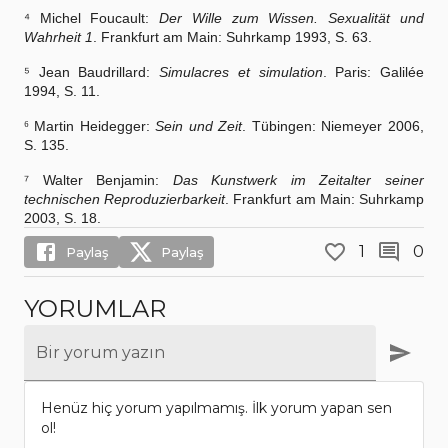
⁴ Michel Foucault:
Der Wille zum Wissen. Sexualität und
Wahrheit 1
. Frankfurt am Main: Suhrkamp 1993, S. 63.
⁵ Jean Baudrillard:
Simulacres et simulation
. Paris: Galilée
1994, S. 11.
Martin Heidegger:
Sein und Zeit
. Tübingen: Niemeyer 2006,
⁶
S. 135.
⁷ Walter Benjamin:
Das Kunstwerk im Zeitalter seiner
technischen Reproduzierbarkeit
. Frankfurt am Main: Suhrkamp
2003, S. 18.
1
0
Paylaş
Paylaş
YORUMLAR
Bir yorum yazın
Henüz hiç yorum yapılmamış. İlk yorum yapan sen
ol!