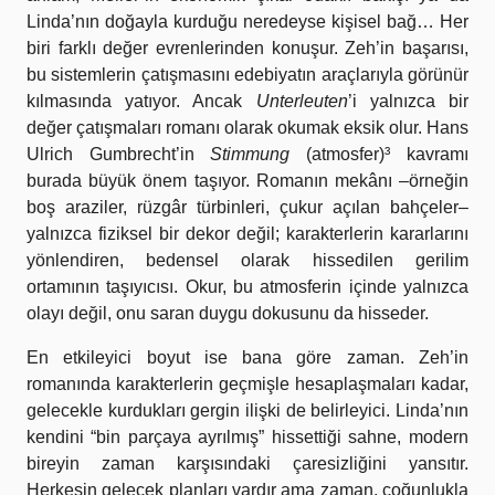
Linda’nın doğayla kurduğu neredeyse kişisel bağ… Her
biri farklı değer evrenlerinden konuşur. Zeh’in başarısı,
bu sistemlerin çatışmasını edebiyatın araçlarıyla görünür
kılmasında yatıyor. Ancak
Unterleuten
’i yalnızca bir
değer çatışmaları romanı olarak okumak eksik olur. Hans
Ulrich Gumbrecht’in
Stimmung
(atmosfer)³ kavramı
burada büyük önem taşıyor. Romanın mekânı –örneğin
boş araziler, rüzgâr türbinleri, çukur açılan bahçeler–
yalnızca fiziksel bir dekor değil; karakterlerin kararlarını
yönlendiren, bedensel olarak hissedilen gerilim
ortamının taşıyıcısı. Okur, bu atmosferin içinde yalnızca
olayı değil, onu saran duygu dokusunu da hisseder.
En etkileyici boyut ise bana göre zaman. Zeh’in
romanında karakterlerin geçmişle hesaplaşmaları kadar,
gelecekle kurdukları gergin ilişki de belirleyici. Linda’nın
kendini “bin parçaya ayrılmış” hissettiği sahne, modern
bireyin zaman karşısındaki çaresizliğini yansıtır.
Herkesin gelecek planları vardır ama zaman, çoğunlukla