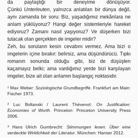
da paylaştığı bir deneyime dönüşüyor.
Çünkü
Unterleuten
, yalnızca anlatılan bir dünya değil,
aynı zamanda bir soru: Biz, yaşadığımız mekânlara ne
anlam yüklüyoruz? Hangi değer sistemleriyle hareket
ediyoruz? Zamanı nasıl yaşıyoruz? Ve düşerken bizi
tutacak olan gerçekten de imgeler midir?
Zeh, bu soruların kesin cevabını vermez. Ama bizi o
imgelerin içine bırakır: belirsiz, ama düşündürücü. Tıpkı
romanın sonunda olduğu gibi, biz de düşüşten
kaçamayız belki; ama vardığımız yerde bizi karşılayan
imgeler, bize ait olan anlamın başlangıç noktasıdır.
¹ Max Weber:
Soziologische Grundbegriffe
. Frankfurt am Main:
Fischer 1973.
² Luc Boltanski / Laurent Thévenot:
On Justification:
Economies of Worth
. Princeton: Princeton University Press
2006.
³ Hans Ulrich Gumbrecht:
Stimmungen lesen: Über eine
verdeckte Wirklichkeit der Literatur
. München: Hanser 2012.