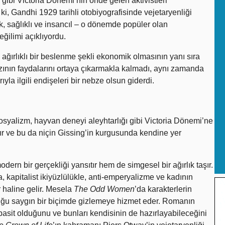
ibi Victoria Dönemi’nin önde gelen aktivistleri
ki, Gandhi 1929 tarihli otobiyografisinde vejetaryenliği
k, sağlıklı ve insancıl – o dönemde popüler olan
eğilimi açıklıyordu.
ağırlıklı bir beslenme şekli ekonomik olmasının yanı sıra
rzının faydalarını ortaya çıkarmakla kalmadı, aynı zamanda
yla ilgili endişeleri bir nebze olsun giderdi.
osyalizm, hayvan deneyi aleyhtarlığı gibi Victoria Dönemi’ne
lır ve bu da niçin Gissing’in kurgusunda kendine yer
dern bir gerçekliği yansıtır hem de simgesel bir ağırlık taşır.
, kapitalist ikiyüzlülükle, anti-emperyalizme ve kadının
r haline gelir. Mesela
The Odd Women
’da karakterlerin
luğu saygın bir biçimde gizlemeye hizmet eder. Romanın
asit olduğunu ve bunları kendisinin de hazırlayabileceğini