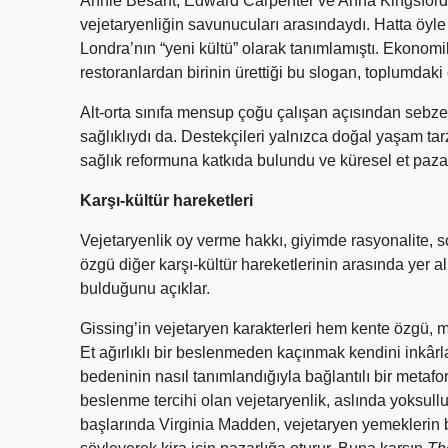
Annie Besant, Edward Carpenter ve Anna Kingsford g
vejetaryenliğin savunucuları arasındaydı. Hatta öyle 
Londra’nın “yeni kültü” olarak tanımlamıştı. Ekonomi
restoranlardan birinin ürettiği bu slogan, toplumdaki 
Alt-orta sınıfa mensup çoğu çalışan açısından sebze 
sağlıklıydı da. Destekçileri yalnızca doğal yaşam ta
sağlık reformuna katkıda bulundu ve küresel et pazarı
Karşı-kültür hareketleri
Vejetaryenlik oy verme hakkı, giyimde rasyonalite, s
özgü diğer karşı-kültür hareketlerinin arasında yer a
bulduğunu açıklar.
Gissing’in vejetaryen karakterleri hem kente özgü, mo
Et ağırlıklı bir beslenmeden kaçınmak kendini inkârla
bedeninin nasıl tanımlandığıyla bağlantılı bir metafo
beslenme tercihi olan vejetaryenlik, aslında yoksul
başlarında Virginia Madden, vejetaryen yemeklerin b