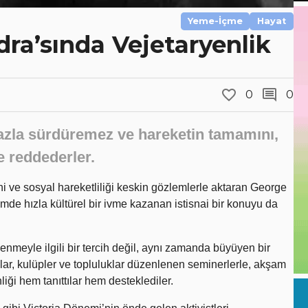
Yeme-İçme
Hayat
ra’sında Vejetaryenlik
0
0
 fazla sürdüremez ve hareketin tamamını,
e reddederler.
i ve sosyal hareketliliği keskin gözlemlerle aktaran George
mde hızla kültürel bir ivme kazanan istisnai bir konuyu da
lenmeyle ilgili bir tercih değil, aynı zamanda büyüyen bir
nlar, kulüpler ve topluluklar düzenlenen seminerlerle, akşam
liği hem tanıttılar hem desteklediler.