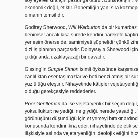
söyleyerek kira için pazarlığa oturur. Buna karşın
Th
ekonomik değil, etiktir. Bohemliğin yanı sıra kozmopoli
olmanın temsilidir.
Godfrey Sherwood,
Will Warburton
’da bir kumarbaz 
benimser ancak kısa sürede kendini harekete kaptırı
yerleşim önerse de, samimiyeti şüphelidir çünkü zihn
dizi iş planının parçasıdır. Dolayısıyla Sherwood içi
çıktığı anda uzaklaşacağı bir davadır.
Gissing’in
Simple Simon
isimli öyküsünde karşımıza i
canlılıktan eser taşımazlar ve beti benzi atmış bir su
yüzlülüğü eleştirir. Nihayetinde kâtipler vejetaryenl
olduğu gerekçesiyle reddederler.
Poor Gentleman
’da ise vejetaryenlik bir seçim deği
yoksulluktur: ne yediği, ne giydiği, nerede yaşadığı.
görünüşünü düşündüğü için et yemeyi bırakır ardınd
konusunda kendini ikna eder, nihayetinde de etik se
ilişkisiyle aslında vejetaryenliğin ideolojik etiğini hi