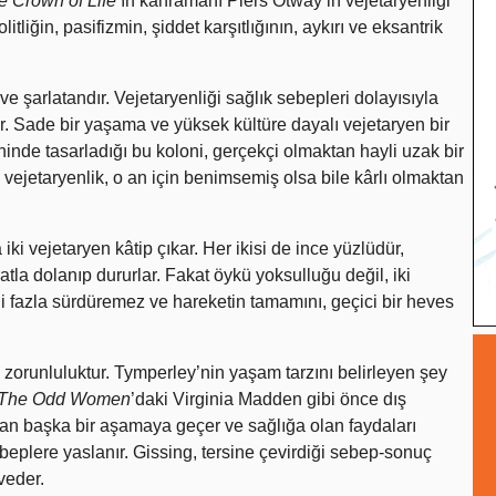
e Crown of Life
’ın kahramanı Piers Otway’in vejetaryenliği
tliğin, pasifizmin, şiddet karşıtlığının, aykırı ve eksantrik
ve şarlatandır. Vejetaryenliği sağlık sebepleri dolayısıyla
r. Sade bir yaşama ve yüksek kültüre dayalı vejetaryen bir
inde tasarladığı bu koloni, gerçekçi olmaktan hayli uzak bir
n vejetaryenlik, o an için benimsemiş olsa bile kârlı olmaktan
ki vejetaryen kâtip çıkar. Her ikisi de ince yüzlüdür,
ratla dolanıp dururlar. Fakat öykü yoksulluğu değil, iki
iği fazla sürdüremez ve hareketin tamamını, geçici bir heves
l, zorunluluktur. Tymperley’nin yaşam tarzını belirleyen şey
The Odd Women
’daki Virginia Madden gibi önce dış
an başka bir aşamaya geçer ve sağlığa olan faydaları
beplere yaslanır. Gissing, tersine çevirdiği sebep-sonuç
cveder.