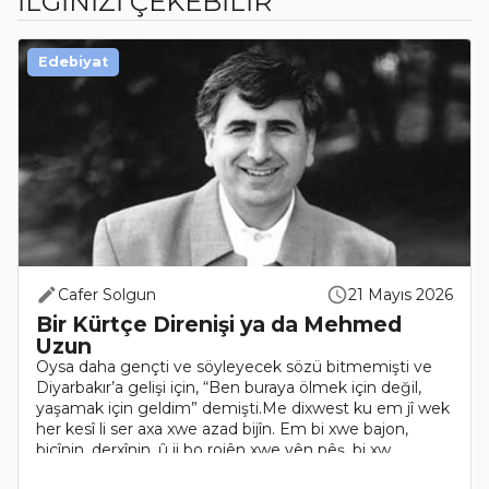
İLGİNİZİ ÇEKEBİLİR
Edebiyat
Cafer Solgun
21 Mayıs 2026
Bir Kürtçe Direnişi ya da Mehmed
Uzun
Oysa daha gençti ve söyleyecek sözü bitmemişti ve
Diyarbakır’a gelişi için, “Ben buraya ölmek için değil,
yaşamak için geldim” demişti.Me dixwest ku em jî wek
her kesî li ser axa xwe azad bijîn. Em bi xwe bajon,
biçînin, derxînin, û ji bo rojên xwe yên pêş, bi xw..