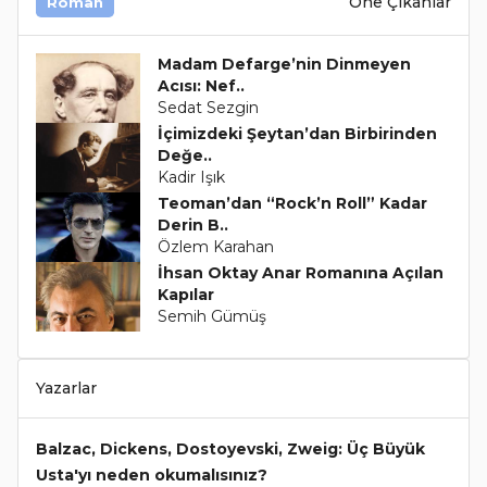
Öne Çıkanlar
Roman
Madam Defarge’nin Dinmeyen
Acısı: Nef..
Sedat Sezgin
İçimizdeki Şeytan’dan Birbirinden
Değe..
Kadir Işık
Teoman’dan “Rock’n Roll” Kadar
Derin B..
Özlem Karahan
İhsan Oktay Anar Romanına Açılan
Kapılar
Semih Gümüş
Yazarlar
Balzac, Dickens, Dostoyevski, Zweig: Üç Büyük
Usta'yı neden okumalısınız?