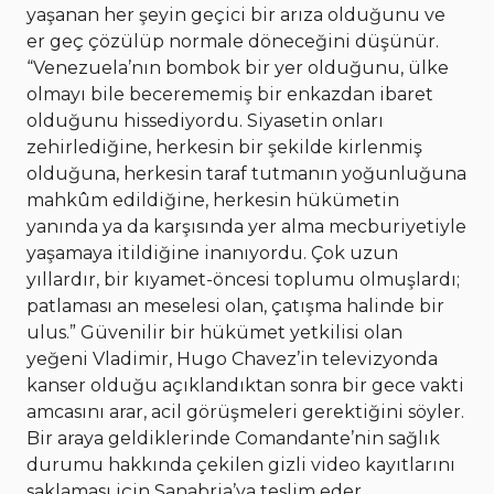
yaşanan her şeyin geçici bir arıza olduğunu ve
er geç çözülüp normale döneceğini düşünür.
“Venezuela’nın bombok bir yer olduğunu, ülke
olmayı bile becerememiş bir enkazdan ibaret
olduğunu hissediyordu. Siyasetin onları
zehirlediğine, herkesin bir şekilde kirlenmiş
olduğuna, herkesin taraf tutmanın yoğunluğuna
mahkûm edildiğine, herkesin hükümetin
yanında ya da karşısında yer alma mecburiyetiyle
yaşamaya itildiğine inanıyordu. Çok uzun
yıllardır, bir kıyamet-öncesi toplumu olmuşlardı;
patlaması an meselesi olan, çatışma halinde bir
ulus.” Güvenilir bir hükümet yetkilisi olan
yeğeni Vladimir, Hugo Chavez’in televizyonda
kanser olduğu açıklandıktan sonra bir gece vakti
amcasını arar, acil görüşmeleri gerektiğini söyler.
Bir araya geldiklerinde Comandante’nin sağlık
durumu hakkında çekilen gizli video kayıtlarını
saklaması için Sanabria’ya teslim eder.