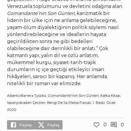
Venezuela toplumunu ve devletini odağına alan
Comandante’nin Son Günleri
, karizmatik bir
liderin bir ülke için ne anlama gelebileceğine,
yaşam-ölüm diyalektiğinin politik söylemi nasıl
yönlendirebileceğine ve ideallerin hayata
geçirildikten sonra ne gibi bedelleri
olabileceğine dair derinlikli bir anlatı.” Çok
katmanlı yapı, yalın dil ve özlü anlatım,
mükemmel kurgu, siyaset-tarih-trajik
durumların iç içe geçtiği etkileyici insan
hikâyeleri, sarsıcı bir kapanış. Her anlamda
nitelikli bir roman var elimizde.
Alberto Barrera Tyszka,
Comandante’nin Son Günleri
, Kafka Kitap,
İspanyolcadan Çeviren: Bengi De Sa Matos Paixao, 1. Baskı: Ocak
2020
0
0
Paylaş
Paylaş