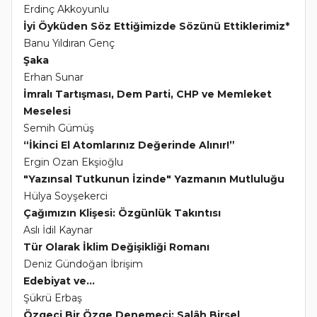
Erdinç Akkoyunlu
İyi Öyküden Söz Ettiğimizde Sözünü Ettiklerimiz*
Banu Yıldıran Genç
Şaka
Erhan Sunar
İmralı Tartışması, Dem Parti, CHP ve Memleket
Meselesi
Semih Gümüş
“İkinci El Atomlarınız Değerinde Alınır!”
Ergin Ozan Ekşioğlu
"Yazınsal Tutkunun İzinde" Yazmanın Mutluluğu
Hülya Soyşekerci
Çağımızın Klişesi: Özgünlük Takıntısı
Aslı İdil Kaynar
Tür Olarak İklim Değişikliği Romanı
Deniz Gündoğan İbrişim
Edebiyat ve...
Şükrü Erbaş
Özgeci Bir Özge Denemeci: Salâh Birsel