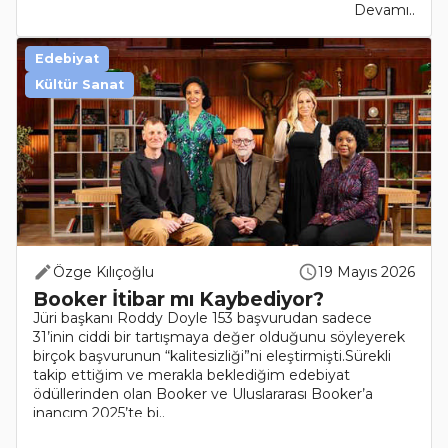
Devamı..
Edebiyat
Kültür Sanat
Özge Kılıçoğlu
19 Mayıs 2026
Booker İtibar mı Kaybediyor?
Jüri başkanı Roddy Doyle 153 başvurudan sadece
31’inin ciddi bir tartışmaya değer olduğunu söyleyerek
birçok başvurunun “kalitesizliği”ni eleştirmişti.Sürekli
takip ettiğim ve merakla beklediğim edebiyat
ödüllerinden olan Booker ve Uluslararası Booker’a
inancım 2025’te bi..