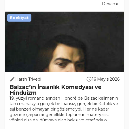
Devamı..
Edebiyat
Harsh Trivedi
16 Mayıs 2026
Balzac’ın İnsanlık Komedyası ve
Hinduizm
19. yüzyıl romancılarından Honoré de Balzac kelimenin
tam manasıyla gerçek bir Fransız, gerçek bir Katolik ve
eşi benzeri olmayan bir gözlemciydi. Her ne kadar
gözüne çarpanlar genellikle toplumun materyalist
yönleri olsa da, dünyaya olan bakışı ve etrafında o..