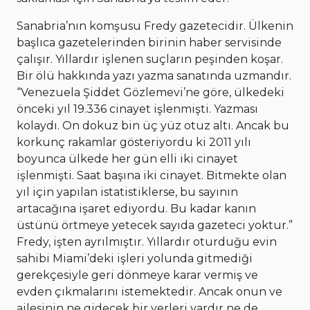
Sanabria’nın komşusu Fredy gazetecidir. Ülkenin
başlıca gazetelerinden birinin haber servisinde
çalışır. Yıllardır işlenen suçların peşinden koşar.
Bir ölü hakkında yazı yazma sanatında uzmandır.
“Venezuela Şiddet Gözlemevi’ne göre, ülkedeki
önceki yıl 19.336 cinayet işlenmişti. Yazması
kolaydı. On dokuz bin üç yüz otuz altı. Ancak bu
korkunç rakamlar gösteriyordu ki 2011 yılı
boyunca ülkede her gün elli iki cinayet
işlenmişti. Saat başına iki cinayet. Bitmekte olan
yıl için yapılan istatistiklerse, bu sayının
artacağına işaret ediyordu. Bu kadar kanın
üstünü örtmeye yetecek sayıda gazeteci yoktur.”
Fredy, işten ayrılmıştır. Yıllardır oturduğu evin
sahibi Miami’deki işleri yolunda gitmediği
gerekçesiyle geri dönmeye karar vermiş ve
evden çıkmalarını istemektedir. Ancak onun ve
ailesinin ne gidecek bir yerleri vardır ne de