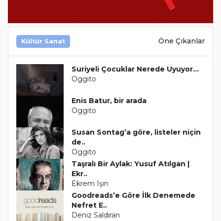
Öne Çıkanlar
Kültür Sanat
Suriyeli Çocuklar Nerede Uyuyor…
Oggito
Enis Batur, bir arada
Oggito
Susan Sontag’a göre, listeler niçin
de..
Oggito
Taşralı Bir Aylak: Yusuf Atılgan |
Ekr..
Ekrem Işın
Goodreads’e Göre İlk Denemede
Nefret E..
Deniz Saldıran