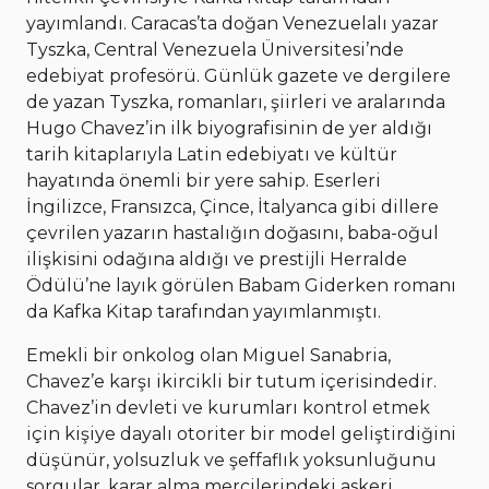
yayımlandı. Caracas’ta doğan Venezuelalı yazar
Tyszka, Central Venezuela Üniversitesi’nde
edebiyat profesörü. Günlük gazete ve dergilere
de yazan Tyszka, romanları, şiirleri ve aralarında
Hugo Chavez’in ilk biyografisinin de yer aldığı
tarih kitaplarıyla Latin edebiyatı ve kültür
hayatında önemli bir yere sahip. Eserleri
İngilizce, Fransızca, Çince, İtalyanca gibi dillere
çevrilen yazarın hastalığın doğasını, baba-oğul
ilişkisini odağına aldığı ve prestijli Herralde
Ödülü’ne layık görülen Babam Giderken romanı
da Kafka Kitap tarafından yayımlanmıştı.
Emekli bir onkolog olan Miguel Sanabria,
Chavez’e karşı ikircikli bir tutum içerisindedir.
Chavez’in devleti ve kurumları kontrol etmek
için kişiye dayalı otoriter bir model geliştirdiğini
düşünür, yolsuzluk ve şeffaflık yoksunluğunu
sorgular, karar alma mercilerindeki askeri