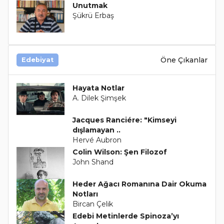
Unutmak
Şükrü Erbaş
Öne Çıkanlar
Edebiyat
Hayata Notlar
A. Dilek Şimşek
Jacques Ranciére: "Kimseyi
dışlamayan ..
Hervé Aubron
Colin Wilson: Şen Filozof
John Shand
Heder Ağacı Romanına Dair Okuma
Notları
Bircan Çelik
Edebi Metinlerde Spinoza’yı