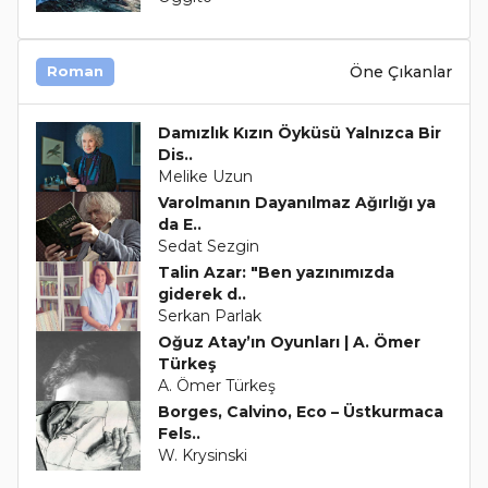
Öne Çıkanlar
Roman
Damızlık Kızın Öyküsü Yalnızca Bir
Dis..
Melike Uzun
Varolmanın Dayanılmaz Ağırlığı ya
da E..
Sedat Sezgin
Talin Azar: "Ben yazınımızda
giderek d..
Serkan Parlak
Oğuz Atay’ın Oyunları | A. Ömer
Türkeş
A. Ömer Türkeş
Borges, Calvino, Eco – Üstkurmaca
Fels..
W. Krysinski