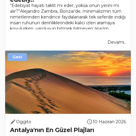
“Edebiyat hayatı taklit mi eder, yoksa onun yerini mi
alır?”Alejandro Zambra, Bonzai'de, minimalizmin tüm
nimetlerinden kendince faydalanarak tek seferde indiği
insan ruhunun derinliklerindeki kalıcı izleri aramaya
koyulurken, varoluşun bitmek bilmeyen spazm..
Devamı..
Gezi
Oggito
10 Haziran 2026
Antalya'nın En Güzel Plajları