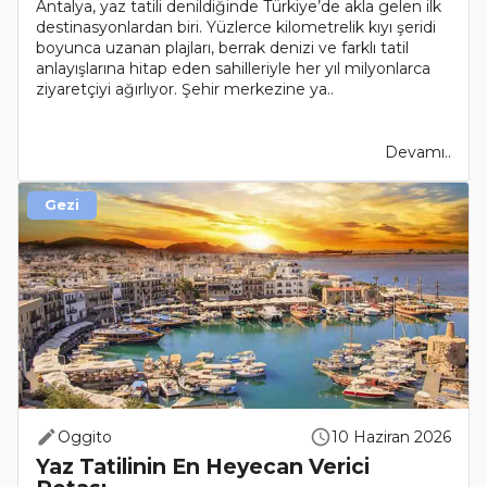
Antalya, yaz tatili denildiğinde Türkiye’de akla gelen ilk
destinasyonlardan biri. Yüzlerce kilometrelik kıyı şeridi
boyunca uzanan plajları, berrak denizi ve farklı tatil
anlayışlarına hitap eden sahilleriyle her yıl milyonlarca
ziyaretçiyi ağırlıyor. Şehir merkezine ya..
Devamı..
Gezi
Oggito
10 Haziran 2026
Yaz Tatilinin En Heyecan Verici