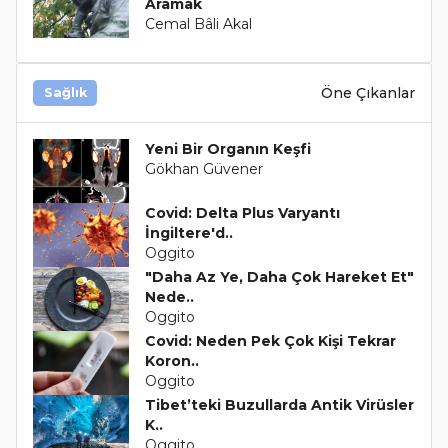
Aramak
Cemal Bâli Akal
Öne Çıkanlar
Sağlık
Yeni Bir Organın Keşfi
Gökhan Güvener
Covid: Delta Plus Varyantı
İngiltere'd..
Oggito
"Daha Az Ye, Daha Çok Hareket Et"
Nede..
Oggito
Covid: Neden Pek Çok Kişi Tekrar
Koron..
Oggito
Tibet’teki Buzullarda Antik Virüsler
K..
Oggito