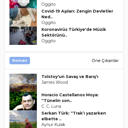
Oggito
Covid-19 Aşıları: Zengin Devletler
Ned..
Oggito
Koronavirüs Türkiye'de Müzik
Sektörünü..
Oggito
Öne Çıkanlar
Roman
Tolstoy'un Savaş ve Barış'ı
James Wood
Horacio Castellanos Moya:
“Tünelin son..
C. C. Luna
Serkan Türk: “Trak’ı yazarken
elbette ..
Aynur Kulak