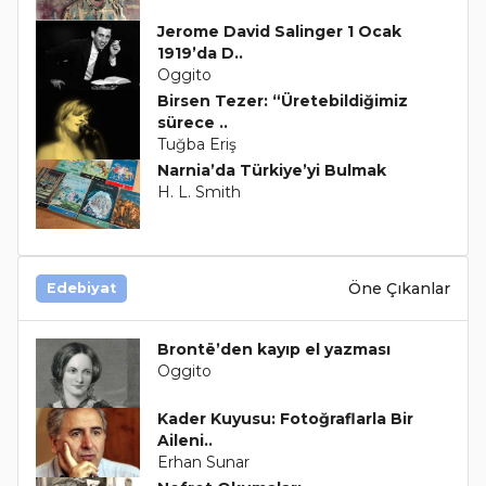
Jerome David Salinger 1 Ocak
1919’da D..
Oggito
Birsen Tezer: “Üretebildiğimiz
sürece ..
Tuğba Eriş
Narnia’da Türkiye’yi Bulmak
H. L. Smith
Öne Çıkanlar
Edebiyat
Brontë’den kayıp el yazması
Oggito
Kader Kuyusu: Fotoğraflarla Bir
Aileni..
Erhan Sunar