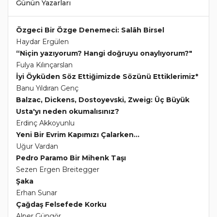
Günün Yazarları
Özgeci Bir Özge Denemeci: Salâh Birsel
Haydar Ergülen
“Niçin yazıyorum? Hangi doğruyu onaylıyorum?"
Fulya Kılınçarslan
İyi Öyküden Söz Ettiğimizde Sözünü Ettiklerimiz*
Banu Yıldıran Genç
Balzac, Dickens, Dostoyevski, Zweig: Üç Büyük
Usta'yı neden okumalısınız?
Erdinç Akkoyunlu
Yeni Bir Evrim Kapımızı Çalarken...
Uğur Vardan
Pedro Paramo Bir Mihenk Taşı
Sezen Ergen Breitegger
Şaka
Erhan Sunar
Çağdaş Felsefede Korku
Alper Güngör