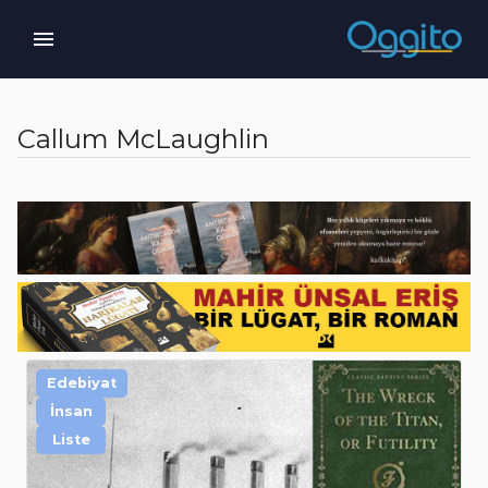
Callum McLaughlin
Edebiyat
İnsan
Liste