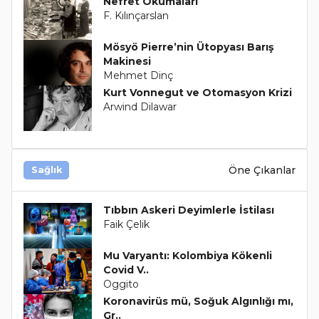
Nefret Okumaları
F. Kılınçarslan
Mösyö Pierre’nin Ütopyası Barış
Makinesi
Mehmet Dinç
Kurt Vonnegut ve Otomasyon Krizi
Arwind Dilawar
Öne Çıkanlar
Sağlık
Tıbbın Askeri Deyimlerle İstilası
Faik Çelik
Mu Varyantı: Kolombiya Kökenli
Covid V..
Oggito
Koronavirüs mü, Soğuk Algınlığı mı,
Gr..