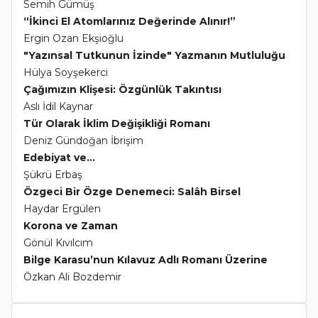
Semih Gümüş
“İkinci El Atomlarınız Değerinde Alınır!”
Ergin Ozan Ekşioğlu
"Yazınsal Tutkunun İzinde" Yazmanın Mutluluğu
Hülya Soyşekerci
Çağımızın Klişesi: Özgünlük Takıntısı
Aslı İdil Kaynar
Tür Olarak İklim Değişikliği Romanı
Deniz Gündoğan İbrişim
Edebiyat ve...
Şükrü Erbaş
Özgeci Bir Özge Denemeci: Salâh Birsel
Haydar Ergülen
Korona ve Zaman
Gönül Kıvılcım
Bilge Karasu’nun Kılavuz Adlı Romanı Üzerine
Özkan Ali Bozdemir