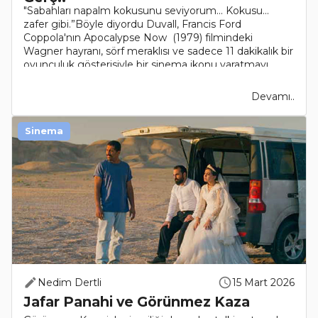
"Sabahları napalm kokusunu seviyorum... Kokusu...
zafer gibi.”Böyle diyordu Duvall, Francis Ford
Coppola'nın Apocalypse Now (1979) filmindeki
Wagner hayranı, sörf meraklısı ve sadece 11 dakikalık bir
oyunculuk gösterisiyle bir sinema ikonu yaratmayı..
Devamı..
Sinema
Nedim Dertli
15 Mart 2026
Jafar Panahi ve Görünmez Kaza