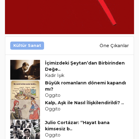
Öne Çıkanlar
Kültür Sanat
İçimizdeki Şeytan’dan Birbirinden
Değe..
Kadir Işık
Büyük romanların dönemi kapandı
mı?
Oggito
Kalp, Aşk ile Nasıl İlişkilendirildi? ..
Oggito
Julio Cortázar: “Hayat bana
kimsesiz b..
Oggito