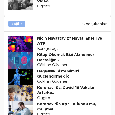
Video
Oggito
Öne Çıkanlar
Sağlık
Niçin Hayattayız? Hayat, Enerji ve
ATP..
Kurzgesagt
Kitap Okumak Bizi Alzheimer
Hastalığın..
Gökhan Güvener
Bağışıklık Sistemimizi
Güçlendirmek İç..
Gökhan Güvener
Koronavirüs: Covid-19 Vakaları
Artarke..
Oggito
Koronavirüs Aşısı Bulundu mu,
Çalışmal..
Oggito