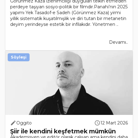
Görünmez Kaza izlenimciliği duyguları telkin etmeden
perdeye taşıyan sosyo-politik bir filmdir.Panahi’nin 2025
yapımı Yek Tasadof-e Sadeh (Görünmez Kaza) yirmi
yıllık sistematik kuşatılmışlık ve diri tutan bir metanetin
deyim yerindeyse estetik bir infilakıdır. Yönetmen ..
Devamı..
Söyleşi
Oggito
12 Mart 2026
Şiir ile kendini keşfetmek mümkün
Akademisyen ve editör olarak çalışan ama kendini daha