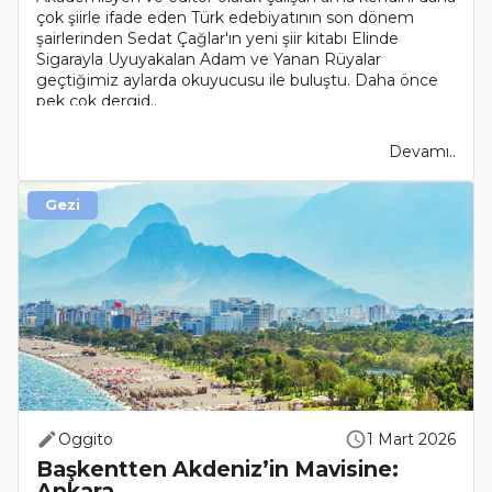
çok şiirle ifade eden Türk edebiyatının son dönem
şairlerinden Sedat Çağlar'ın yeni şiir kitabı Elinde
Sigarayla Uyuyakalan Adam ve Yanan Rüyalar
geçtiğimiz aylarda okuyucusu ile buluştu. Daha önce
pek çok dergid..
Devamı..
Gezi
Oggito
1 Mart 2026
Başkentten Akdeniz’in Mavisine:
Ankara..