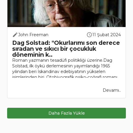
John Freeman
11 Şubat 2024
Dag Solstad: "Okurlarımı son derece
sıradan ve sıkıcı bir çocukluk
döneminin k..
Roman yazmanın tesadüfi politikliği üzerine.Dag
Solstad, ilk öykü derlemesinin yayımlandığı 1965
yılından beri İskandinav edebiyatının yükselen
isimlerinden biri. Otobiyografik psiko-coğrafi romanı
16 Temmuz 19..
Devamı..
Daha Fazla Yükle