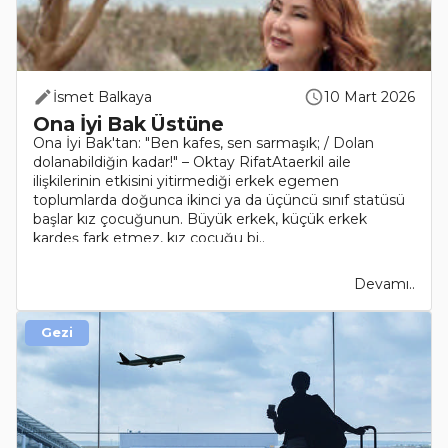
İsmet Balkaya
10 Mart 2026
Ona İyi Bak Üstüne
Ona İyi Bak'tan: "Ben kafes, sen sarmaşık; / Dolan
dolanabildiğin kadar!" – Oktay RifatAtaerkil aile
ilişkilerinin etkisini yitirmediği erkek egemen
toplumlarda doğunca ikinci ya da üçüncü sınıf statüsü
başlar kız çocuğunun. Büyük erkek, küçük erkek
kardeş fark etmez, kız çocuğu bi..
Devamı..
Gezi