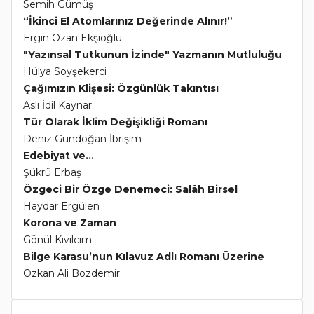
Semih Gümüş
“İkinci El Atomlarınız Değerinde Alınır!”
Ergin Ozan Ekşioğlu
"Yazınsal Tutkunun İzinde" Yazmanın Mutluluğu
Hülya Soyşekerci
Çağımızın Klişesi: Özgünlük Takıntısı
Aslı İdil Kaynar
Tür Olarak İklim Değişikliği Romanı
Deniz Gündoğan İbrişim
Edebiyat ve...
Şükrü Erbaş
Özgeci Bir Özge Denemeci: Salâh Birsel
Haydar Ergülen
Korona ve Zaman
Gönül Kıvılcım
Bilge Karasu’nun Kılavuz Adlı Romanı Üzerine
Özkan Ali Bozdemir