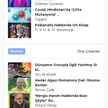
Gökhan Güvener
Covid: Hindistan'da 'Çifte
Mutasyona' ..
Oggito
Psikanaliz Hakkında On Kitap
P. V. H. &. H. Westerink
Öne Çıkanlar
Roman
Dünyanın Sonuyla İlgili Yazılmış 10
Ki..
Jim Al-Khalili
Heder Ağacı Romanına Dair Okuma
Notları
Bircan Çelik
'Nergis Hanım Hakkında Bazı
Şeyler' Ro..
Mesut Oktay