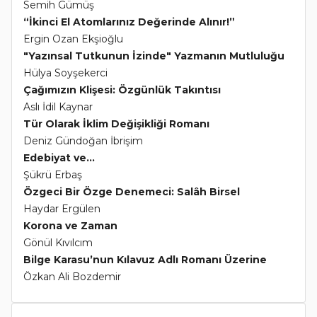
Semih Gümüş
“İkinci El Atomlarınız Değerinde Alınır!”
Ergin Ozan Ekşioğlu
"Yazınsal Tutkunun İzinde" Yazmanın Mutluluğu
Hülya Soyşekerci
Çağımızın Klişesi: Özgünlük Takıntısı
Aslı İdil Kaynar
Tür Olarak İklim Değişikliği Romanı
Deniz Gündoğan İbrişim
Edebiyat ve...
Şükrü Erbaş
Özgeci Bir Özge Denemeci: Salâh Birsel
Haydar Ergülen
Korona ve Zaman
Gönül Kıvılcım
Bilge Karasu’nun Kılavuz Adlı Romanı Üzerine
Özkan Ali Bozdemir