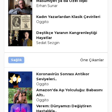
Masumiyet ya da Özel İlişki
Erhan Sunar
Kadın Yazarlardan Klasik Çevirileri
Oggito
Deştikçe Yaranın Kangrenleştiği
Hayatlar
Sedat Sezgin
Öne Çıkanlar
Sağlık
Koronavirüs Sonrası Antikor
Seviyeleri..
Oggito
Amazon'da Aşı Yolculuğu: Babasını
Altı..
Oggito
Verem: Dünyamızı Değiştiren
Hastalıkla..