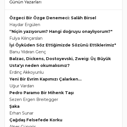
Günün Yazarları
Özgeci Bir Özge Denemeci: Salâh Birsel
Haydar Ergülen
“Niçin yazıyorum? Hangi doğruyu onaylıyorum?"
Fulya Kılınçarslan
İyi Öyküden Söz Ettiğimizde Sözünü Ettiklerimiz*
Banu Yıldıran Genç
Balzac, Dickens, Dostoyevski, Zweig: Üç Büyük
Usta'yı neden okumalısınız?
Erdinç Akkoyunlu
Yeni Bir Evrim Kapımızı Çalarken...
Uğur Vardan
Pedro Paramo Bir Mihenk Taşı
Sezen Ergen Breitegger
Şaka
Erhan Sunar
Çağdaş Felsefede Korku
Alper Güngör