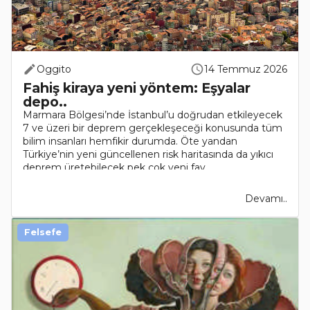
Oggito
14 Temmuz 2026
Fahiş kiraya yeni yöntem: Eşyalar
depo..
Marmara Bölgesi’nde İstanbul’u doğrudan etkileyecek
7 ve üzeri bir deprem gerçekleşeceği konusunda tüm
bilim insanları hemfikir durumda. Öte yandan
Türkiye’nin yeni güncellenen risk haritasında da yıkıcı
deprem üretebilecek pek çok yeni fay..
Devamı..
Felsefe