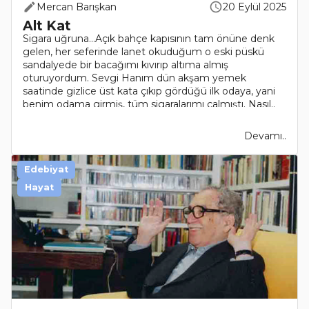
Mercan Barışkan
20 Eylül 2025
Alt Kat
Sigara uğruna…Açık bahçe kapısının tam önüne denk
gelen, her seferinde lanet okuduğum o eski püskü
sandalyede bir bacağımı kıvırıp altıma almış
oturuyordum. Sevgi Hanım dün akşam yemek
saatinde gizlice üst kata çıkıp gördüğü ilk odaya, yani
benim odama girmiş, tüm sigaralarımı çalmıştı. Nasıl..
Devamı..
Edebiyat
Hayat