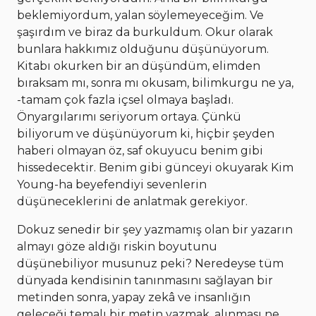
beklemiyordum, yalan söylemeyeceğim. Ve
şaşırdım ve biraz da burkuldum. Okur olarak
bunlara hakkımız olduğunu düşünüyorum.
Kitabı okurken bir an düşündüm, elimden
bıraksam mı, sonra mı okusam, bilimkurgu ne ya,
-tamam çok fazla içsel olmaya başladı.
Önyargılarımı seriyorum ortaya. Çünkü
biliyorum ve düşünüyorum ki, hiçbir şeyden
haberi olmayan öz, saf okuyucu benim gibi
hissedecektir. Benim gibi günceyi okuyarak Kim
Young-ha beyefendiyi sevenlerin
düşüneceklerini de anlatmak gerekiyor.
Dokuz senedir bir şey yazmamış olan bir yazarın
almayı göze aldığı riskin boyutunu
düşünebiliyor musunuz peki? Neredeyse tüm
dünyada kendisinin tanınmasını sağlayan bir
metinden sonra, yapay zekâ ve insanlığın
geleceği temalı bir metin yazmak, alınması ne