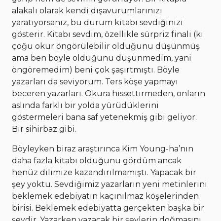
alakalı olarak kendi dışavurumlarınızı
yaratıyorsanız, bu durum kitabı sevdiğinizi
gösterir. Kitabı sevdim, özellikle sürpriz finali (ki
çoğu okur öngörülebilir olduğunu düşünmüş
ama ben böyle olduğunu düşünmedim, yani
öngöremedim) beni çok şaşırtmıştı. Böyle
yazarları da seviyorum. Ters köşe yapmayı
beceren yazarları. Okura hissettirmeden, onların
aslında farklı bir yolda yürüdüklerini
göstermeleri bana saf yetenekmiş gibi geliyor.
Bir sihirbaz gibi.
Böyleyken biraz araştırınca Kim Young-ha’nın
daha fazla kitabı olduğunu gördüm ancak
henüz dilimize kazandırılmamıştı. Yapacak bir
şey yoktu. Sevdiğimiz yazarların yeni metinlerini
beklemek edebiyatın kaçınılmaz köşelerinden
birisi. Beklemek edebiyatta gerçekten başka bir
şeydir. Yazarken yazacak bir şeylerin doğmasını