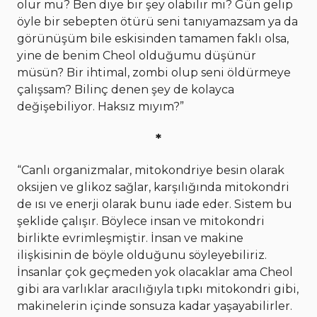
olur mu? Ben diye bir şey olabilir mi? Gün gelip
öyle bir sebepten ötürü seni tanıyamazsam ya da
görünüşüm bile eskisinden tamamen faklı olsa,
yine de benim Cheol olduğumu düşünür
müsün? Bir ihtimal, zombi olup seni öldürmeye
çalışsam? Bilinç denen şey de kolayca
değişebiliyor. Haksız mıyım?”
*
“Canlı organizmalar, mitokondriye besin olarak
oksijen ve glikoz sağlar, karşılığında mitokondri
de ısı ve enerji olarak bunu iade eder. Sistem bu
şeklide çalışır. Böylece insan ve mitokondri
birlikte evrimleşmiştir. İnsan ve makine
ilişkisinin de böyle olduğunu söyleyebiliriz.
İnsanlar çok geçmeden yok olacaklar ama Cheol
gibi ara varlıklar aracılığıyla tıpkı mitokondri gibi,
makinelerin içinde sonsuza kadar yaşayabilirler.