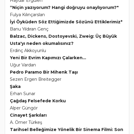
Haydar Ergülen
“Niçin yazıyorum? Hangi doğruyu onaylıyorum?"
Fulya Kılınçarslan
İyi Öyküden Söz Ettiğimizde Sözünü Ettiklerimiz*
Banu Yıldıran Genç
Balzac, Dickens, Dostoyevski, Zweig: Üç Büyük
Usta'yı neden okumalısınız?
Erdinç Akkoyunlu
Yeni Bir Evrim Kapımızı Çalarken...
Uğur Vardan
Pedro Paramo Bir Mihenk Taşı
Sezen Ergen Breitegger
Şaka
Erhan Sunar
Çağdaş Felsefede Korku
Alper Güngör
Cinayet Şarkıları
A. Ömer Türkeş
Tarihsel Belleğimize Yönelik Bir Sinema Filmi: Son