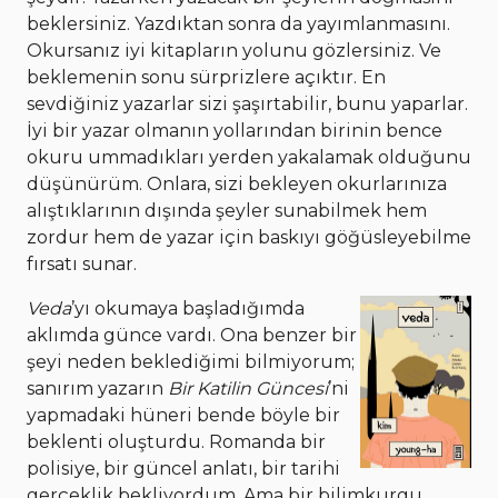
beklersiniz. Yazdıktan sonra da yayımlanmasını.
Okursanız iyi kitapların yolunu gözlersiniz. Ve
beklemenin sonu sürprizlere açıktır. En
sevdiğiniz yazarlar sizi şaşırtabilir, bunu yaparlar.
İyi bir yazar olmanın yollarından birinin bence
okuru ummadıkları yerden yakalamak olduğunu
düşünürüm. Onlara, sizi bekleyen okurlarınıza
alıştıklarının dışında şeyler sunabilmek hem
zordur hem de yazar için baskıyı göğüsleyebilme
fırsatı sunar.
Veda
’yı okumaya başladığımda
aklımda günce vardı. Ona benzer bir
şeyi neden beklediğimi bilmiyorum;
sanırım yazarın
Bir Katilin Güncesi
’ni
yapmadaki hüneri bende böyle bir
beklenti oluşturdu. Romanda bir
polisiye, bir güncel anlatı, bir tarihi
gerçeklik bekliyordum. Ama bir bilimkurgu