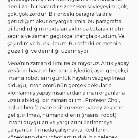
denli zor bir karardır sizce? Ben söyleyeyim: Çok,
çok, çok zordur. Bir önceki paragrafta dile
getirdiğim okur önyargılarımla, bu paragrafta
dillendirdiğim noktaları aklımda tutarak metni
sabırla ve zaman geçtikçe, inançla okudum. Ve
şaşırdım ve burkuldum. Bu seferkiler metnin
güzelliği ve derinliği üzerineydi.
Veda
’nın zaman dilimi ne bilmiyoruz. Artık yapay
zekânın hayatın her anına işlediği, aşırı gerçekçi
insansı robotların günlük hayatın vazgeçilmezi
olduğu, insan ömrünün gerçek dokularla
klonlanmış yapay insanlardan alınan organlarla
uzatılabildiği bir zaman dilimi. Profesör Choi,
oğlu Cheol’a evde eğitim veren, yapay zekanın
geliştirilmesi, hümanoidlerin (insansı robot)
insani duyguları ve yargılarını ilerletmeye
çalışan bir firmada çalışmakta. Kedilerin,
köpeklerin dahi robotlaştırıldığı bir gelecek