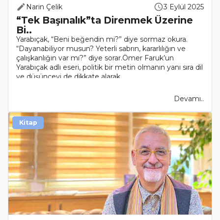
Narin Çelik
3 Eylül 2025
“Tek Başınalık”ta Direnmek Üzerine
Bi..
Yarabıçak, “Beni beğendin mi?” diye sormaz okura.
“Dayanabiliyor musun? Yeterli sabrın, kararlılığın ve
çalışkanlığın var mı?” diye sorar.Ömer Faruk’un
Yarabıçak adlı eseri, politik bir metin olmanın yanı sıra dil
ve düşünceyi de dikkate alarak..
Devamı..
Kitap