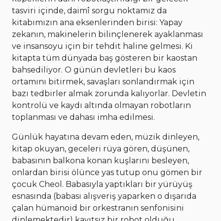
tasviri içinde, daimî sorgu noktamız da
kitabımızın ana eksenlerinden birisi: Yapay
zekanın, makinelerin bilinçlenerek ayaklanması
ve insansoyu için bir tehdit haline gelmesi. Ki
kitapta tüm dünyada baş gösteren bir kaostan
bahsediliyor. O günün devletleri bu kaos
ortamını bitirmek, savaşları sonlandırmak için
bazı tedbirler almak zorunda kalıyorlar. Devletin
kontrolü ve kaydı altında olmayan robotların
toplanması ve dahası imha edilmesi.
Günlük hayatına devam eden, müzik dinleyen,
kitap okuyan, geceleri rüya gören, düşünen,
babasının balkona konan kuşlarını besleyen,
onlardan birisi ölünce yas tutup onu gömen bir
çocuk Cheol. Babasıyla yaptıkları bir yürüyüş
esnasında (babası alışveriş yaparken o dışarıda
çalan hümanoid bir orkestranın senfonisini
dinlemektedir) kayıtsız bir robot olduğu