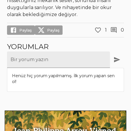
hissettiğiniz mekanik sesler, sonunda insani
duygularla sarılıyor. Ve nihayetinde bir okur
olarak beklediğimize değiyor.
1
0
Paylaş
Paylaş
YORUMLAR
Bir yorum yazın
Henüz hiç yorum yapılmamış. İlk yorum yapan sen
ol!