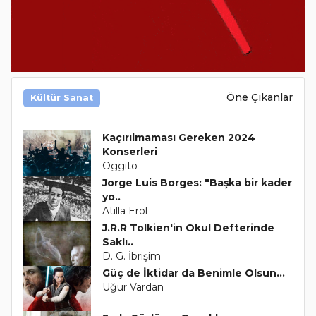
Öne Çıkanlar
Kültür Sanat
Kaçırılmaması Gereken 2024
Konserleri
Oggito
Jorge Luis Borges: "Başka bir kader
yo..
Atilla Erol
J.R.R Tolkien'in Okul Defterinde
Saklı..
D. G. İbrişim
Güç de İktidar da Benimle Olsun...
Uğur Vardan