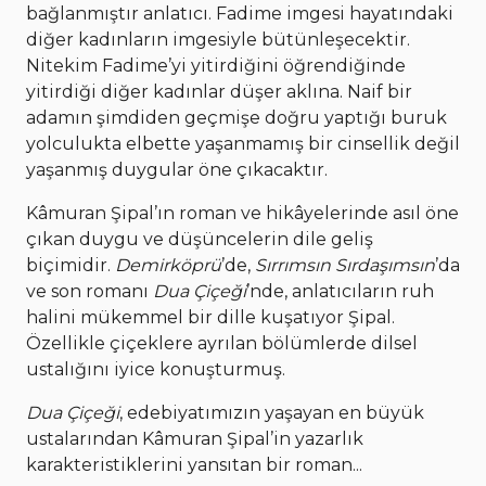
bağlanmıştır anlatıcı. Fadime imgesi hayatındaki
diğer kadınların imgesiyle bütünleşecektir.
Nitekim Fadime’yi yitirdiğini öğrendiğinde
yitirdiği diğer kadınlar düşer aklına. Naif bir
adamın şimdiden geçmişe doğru yaptığı buruk
yolculukta elbette yaşanmamış bir cinsellik değil
yaşanmış duygular öne çıkacaktır.
Kâmuran Şipal’ın roman ve hikâyelerinde asıl öne
çıkan duygu ve düşüncelerin dile geliş
biçimidir.
Demirköprü
’de,
Sırrımsın Sırdaşımsın
’da
ve son romanı
Dua Çiçeği
’nde, anlatıcıların ruh
halini mükemmel bir dille kuşatıyor Şipal.
Özellikle çiçeklere ayrılan bölümlerde dilsel
ustalığını iyice konuşturmuş.
Dua Çiçeği
, edebiyatımızın yaşayan en büyük
ustalarından Kâmuran Şipal’in yazarlık
karakteristiklerini yansıtan bir roman...