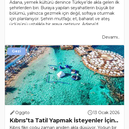
Adana, yemek kültürü denince Türkiye’de akla gelen ilk
şehirlerden biri. Buraya yapılan seyahatlerin büyük bir
bölümü, yalnızca gezmek için değil, sofraya oturmak
için planlanıyor. Şehrin mutfağı; et, baharat ve ateş
üçlüsünü ustalıkla bir araya getiriyor. Adana’d..
Devamı..
Gezi
Oggito
13 Ocak 2026
Kıbrıs’ta Tatil Yapmak İsteyenler İçin..
Kıbrıs fikri çoğu zaman aniden akla düşüyor. Yoğun bir