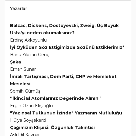
Yazarlar
Balzac, Dickens, Dostoyevski, Zweig: Üç Büyük
Usta'yı neden okumalısınız?
Erdinç Akkoyunlu
İyi Öyküden Söz Ettiğimizde Sözünü Ettiklerimiz*
Banu Yıldıran Genç
Şaka
Erhan Sunar
İmralı Tartışması, Dem Parti, CHP ve Memleket
Meselesi
Semih Gümüş
“İkinci El Atomlarınız Değerinde Alınır!”
Ergin Ozan Ekşioğlu
"Yazınsal Tutkunun İzinde" Yazmanın Mutluluğu
Hülya Soyşekerci
Çağımızın Klişesi: Özgünlük Takıntısı
Aslı İdil Kaynar