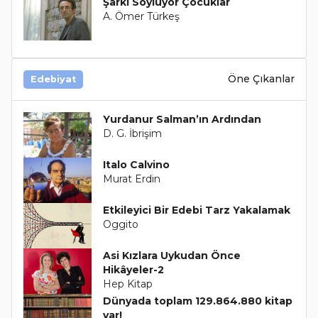
Şarkı Söylüyor Çocuklar
A. Ömer Türkeş
Öne Çıkanlar
Edebiyat
Yurdanur Salman’ın Ardından
D. G. İbrişim
Italo Calvino
Murat Erdin
Etkileyici Bir Edebi Tarz Yakalamak
Oggito
Asi Kızlara Uykudan Önce
Hikâyeler-2
Hep Kitap
Dünyada toplam 129.864.880 kitap
var!