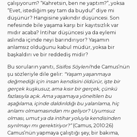
çalışıyorum? “Kahretsin, ben ne yaptım?”, yoksa
“Evet, istediğim şey tam da buydu!” diye mi
düşünür? Hangisine yakındır düşüncesi. Son
nefesinde bile yaşama karşı bir kayıtsızlık var
mıdır acaba? İntihar düşüncesi ya da eylemi
aslında içinde neyi barındırıyor? Yaşamın
anlamsız olduğunu kabul müdür, yoksa bir
başkaldırı ve bir reddediş midir?
Bu soruların yanıtı,
Sisifos Söyleni’
nde Camus’nün
şu sözleriyle dile gelir:
“Yaşam yaşanmaya
değmediği için insan kendisini öldürür, işte bir
gerçek kuşkusuz, ama kısır bir gerçek, çünkü
fazlasıyla açık. Ama yaşamaya yöneltilen bu
aşağılama, içinde daldırıldığı bu yalanlama, hiç
anlamı olmamasından mı geliyor? Uyumsuz
olması, umut ya da intihar yoluyla kendisinden
sıyrılmayı mı gerektiriyor?”
(Camus, 2010:26)
Camus’nün yapmaya çalıştığı şey, bir bakıma,