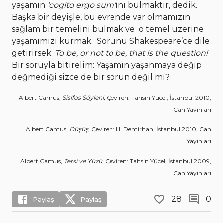
yaşamın
‘cogito ergo sum’
ını bulmaktır, dedik.
Başka bir deyişle, bu evrende var olmamızın
sağlam bir temelini bulmak ve o temel üzerine
yaşamımızı kurmak. Sorunu Shakespeare’ce dile
getirirsek:
To be, or not to be, that is the question!
Bir soruyla bitirelim: Yaşamın yaşanmaya değip
değmediği sizce de bir sorun değil mi?
Albert Camus,
Sisifos Söyleni,
Çeviren: Tahsin Yücel, İstanbul 2010,
Can Yayınları
Albert Camus,
Düşüş,
Çeviren: H. Demirhan, İstanbul 2010, Can
Yayınları
Albert Camus,
Tersi ve Yüzü
, Çeviren: Tahsin Yücel, İstanbul 2009,
Can Yayınları
28
0
Paylaş
Paylaş