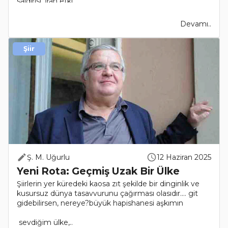
saldırısı, İran etki..
Devamı..
Şiir
Ş. M. Uğurlu
12 Haziran 2025
Yeni Rota: Geçmiş Uzak Bir Ülke
Şiirlerin yer küredeki kaosa zıt şekilde bir dinginlik ve
kusursuz dünya tasavvurunu çağırması olasıdır.… git
gidebilirsen, nereye?büyük hapishanesi aşkımın
sevdiğim ülke,..