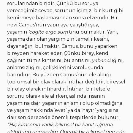
sorularından biridir. Çünkü bu soruya
vereceğimiz cevap, sorunun içimizi bir kurt gibi
kemirmeye başlamasından sonra elzemdir. Bir
nevi Camus’nün yapmaya çalıştığı şey,
yaşamın
‘cogito ergo sum’
unu bulmaktır. Yani,
yaşama dair olan yargımızın temel ilkesini,
dayanağını bulmaktır. Camus, bunu yaparken
bireyden hareket eder. Çünkü birey, kendi
çağının tüm sıkıntısını, bulantısını,
yabancı
lığını,
anlamsızlığını, çelişkilerini varoluşunda
barındırır. Bu yüzden Camus’nün ele aldığı
toplumsal bir olay olarak intihar değildir, bireysel
bir olay olarak intihardır. İntiharı bir felsefe
sorunu olarak ele alırken, aslında insanın
yaşamına dair, yaşamın anlamlı olup olmadığına
ve yaşam hakkında ‘evet’ ya da ‘hayır’ yargısına
dair son derecede önemli tespitlerde bulunur.
“Hiç kimsenin varlık bilimsel bir kanıt uğruna
öldüğünü görmedim. Önemli bir bilimsel gerçeğe