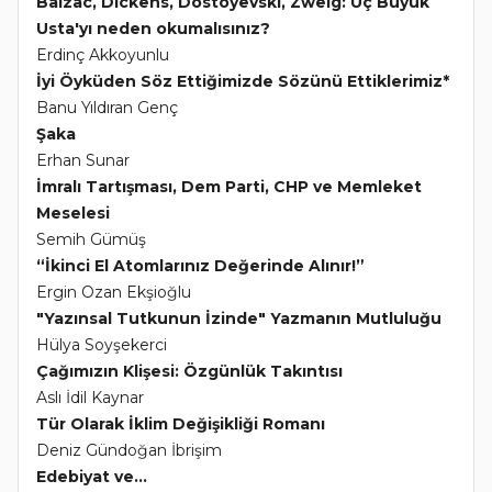
Balzac, Dickens, Dostoyevski, Zweig: Üç Büyük
Usta'yı neden okumalısınız?
Erdinç Akkoyunlu
İyi Öyküden Söz Ettiğimizde Sözünü Ettiklerimiz*
Banu Yıldıran Genç
Şaka
Erhan Sunar
İmralı Tartışması, Dem Parti, CHP ve Memleket
Meselesi
Semih Gümüş
“İkinci El Atomlarınız Değerinde Alınır!”
Ergin Ozan Ekşioğlu
"Yazınsal Tutkunun İzinde" Yazmanın Mutluluğu
Hülya Soyşekerci
Çağımızın Klişesi: Özgünlük Takıntısı
Aslı İdil Kaynar
Tür Olarak İklim Değişikliği Romanı
Deniz Gündoğan İbrişim
Edebiyat ve...