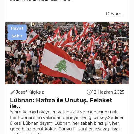
Kitaplığı’ndan çıkan yeni gençl..
Devamı..
Hayat
Şehir
Josef Kılçıksız
12 Haziran 2025
Lübnan: Hafıza ile Unutuş, Felaket
ile..
Yarım kalmış hikâyeler, vatansızlık ve muhacir olmak
her Lübnanlının yakından deneyimlediği bir şey.Sedirler
ülkesi Lübnan’dayım. Lübnan, her sabah biraz şiir, her
gece biraz barut kokar. Çünkü Filistinliler, içsavaş, İsrail