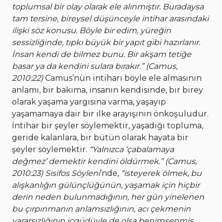
toplumsal bir olay olarak ele alınmıştır. Buradaysa
tam tersine, bireysel düşünceyle intihar arasındaki
ilişki söz konusu. Böyle bir edim, yüreğin
sessizliğinde, tıpkı büyük bir yapıt gibi hazırlanır.
İnsan kendi de bilmez bunu. Bir akşam tetiğe
basar ya da kendini sulara bırakır.” (Camus,
2010:22)
Camus’nün intiharı böyle ele almasının
anlamı, bir bakıma, insanın kendisinde, bir birey
olarak yaşama yargısına varma, yaşayıp
yaşamamaya dair bir ilke arayışının önkoşuludur.
İntihar bir şeyler söylemektir, yaşadığı topluma,
geride kalanlara, bir bütün olarak hayata bir
şeyler söylemektir.
“Yalnızca ‘çabalamaya
değmez’ demektir kendini öldürmek.” (Camus,
2010:23)
Sisifos Söyleni
’nde,
“isteyerek ölmek, bu
alışkanlığın gülünçlüğünün, yaşamak için hiçbir
derin neden bulunmadığının, her gün yinelenen
bu çırpınmanın anlamsızlığının, acı çekmenin
yararsızlığının içgüdüyle de olsa benimsenmiş