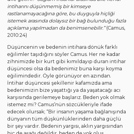
intiharını düşünmemiş bir kimseye
rastlanamayacağına göre, bu duyguyla hiçliği
istemek arasında dolaysız bir bağ bulunduğu fazla
açıklama yapılmadan da benimsenebilir.”
(Camus,
2010:24)
Düşüncenin ve bedenin intihara dönük farklı
eğilimler taşıdığını söyler Camus. Her ne kadar
zihnimizde bir kurt gibi kımıldayıp duran intihar
düşüncesi olsa da bedenimiz buna karşı koyma
eğilimindedir. Öyle görünüyor en azından.
İntihar düşüncesi şekillenir kafamızda ama
bedenimizin bize yaşattığı ya da yaşatacağı acı
karşısında gerilemeye başlarız. Beden yok olmak
istemez mi? Camus’nün sözcükleriyle ifade
edecek olursak; “Bir insanın yaşama bağlanışında
dünyanın tüm düşkünlüklerinden daha güçlü
bir şey vardır. Bedenin yargısı, aklın yargısından
hiç de aşağı değildir, beden de yok oluş