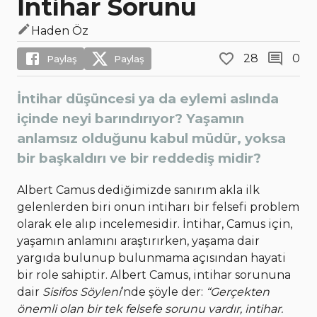
İntihar Sorunu
Haden Öz
28
0
Paylaş
Paylaş
İntihar düşüncesi ya da eylemi aslında
içinde neyi barındırıyor? Yaşamın
anlamsız olduğunu kabul müdür, yoksa
bir başkaldırı ve bir reddediş midir?
Albert Camus dediğimizde sanırım akla ilk
gelenlerden biri onun intiharı bir felsefi problem
olarak ele alıp incelemesidir. İntihar, Camus için,
yaşamın anlamını araştırırken, yaşama dair
yargıda bulunup bulunmama açısından hayati
bir role sahiptir. Albert Camus, intihar sorununa
dair
Sisifos Söyleni
’nde şöyle der:
“Gerçekten
önemli olan bir tek felsefe sorunu vardır, intihar.