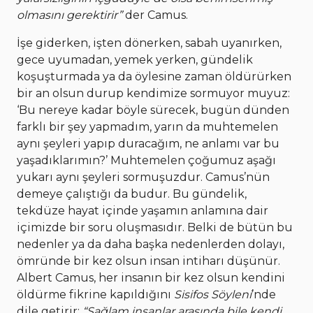
olmasını gerektirir”
der Camus.
İşe giderken, işten dönerken, sabah uyanırken,
gece uyumadan, yemek yerken, gündelik
koşuşturmada ya da öylesine zaman öldürürken
bir an olsun durup kendimize sormuyor muyuz:
‘Bu nereye kadar böyle sürecek, bugün dünden
farklı bir şey yapmadım, yarın da muhtemelen
aynı şeyleri yapıp duracağım, ne anlamı var bu
yaşadıklarımın?’ Muhtemelen çoğumuz aşağı
yukarı aynı şeyleri sormuşuzdur. Camus’nün
demeye çalıştığı da budur. Bu gündelik,
tekdüze hayat içinde yaşamın anlamına dair
içimizde bir soru oluşmasıdır. Belki de bütün bu
nedenler ya da daha başka nedenlerden dolayı,
ömründe bir kez olsun insan intiharı düşünür.
Albert Camus, her insanın bir kez olsun kendini
öldürme fikrine kapıldığını
Sisifos Söyleni
’nde
dile getirir:
“Sağlam insanlar arasında bile kendi