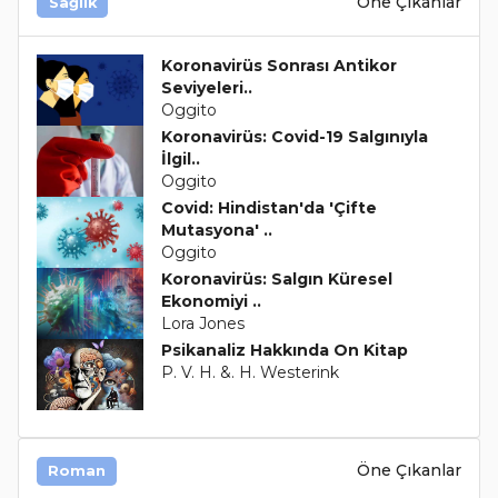
Öne Çıkanlar
Sağlık
Koronavirüs Sonrası Antikor
Seviyeleri..
Oggito
Koronavirüs: Covid-19 Salgınıyla
İlgil..
Oggito
Covid: Hindistan'da 'Çifte
Mutasyona' ..
Oggito
Koronavirüs: Salgın Küresel
Ekonomiyi ..
Lora Jones
Psikanaliz Hakkında On Kitap
P. V. H. &. H. Westerink
Öne Çıkanlar
Roman