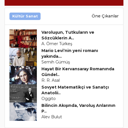
Öne Çıkanlar
Kültür Sanat
Varoluşun, Tutkuların ve
Sözcüklerin A..
A. Ömer Türkeş
Mario Levi’nin yeni romanı
yakında...
Semih Gümüş
Hayat Bir Kervansaray Romanında
Gündel..
R. R. Asal
Sovyet Matematikçi ve Sanatçı
Anatolii..
Oggito
Bilincin Akışında, Varoluş Anlarının
P..
Alev Bulut