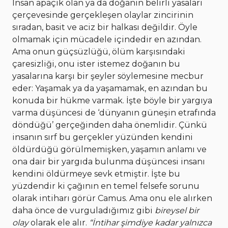
İnsan apaçık olan ya da doğanın belirli yasaları
çerçevesinde gerçekleşen olaylar zincirinin
sıradan, basit ve aciz bir halkası değildir. Öyle
olmamak için mücadele içindedir en azından.
Ama onun güçsüzlüğü, ölüm karşısındaki
çaresizliği, onu ister istemez doğanın bu
yasalarına karşı bir şeyler söylemesine mecbur
eder: Yaşamak ya da yaşamamak, en azından bu
konuda bir hükme varmak. İşte böyle bir yargıya
varma düşüncesi de ‘dünyanın güneşin etrafında
döndüğü’ gerçeğinden daha önemlidir. Çünkü
insanın sırf bu gerçekler yüzünden kendini
öldürdüğü görülmemişken, yaşamın anlamı ve
ona dair bir yargıda bulunma düşüncesi insanı
kendini öldürmeye sevk etmiştir. İşte bu
yüzdendir ki çağının en temel felsefe sorunu
olarak intiharı görür Camus. Ama onu ele alırken
daha önce de vurguladığımız gibi
bireysel bir
olay
olarak ele alır.
“İntihar şimdiye kadar yalnızca