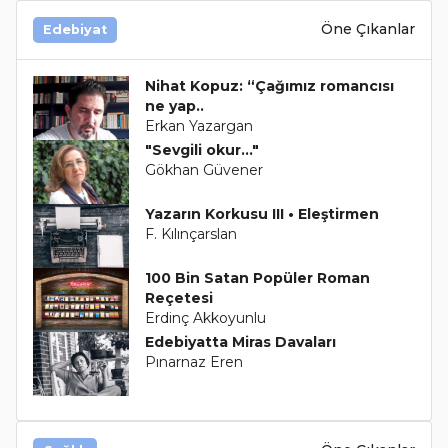
Öne Çıkanlar
Edebiyat
Nihat Kopuz: “Çağımız romancısı
ne yap..
Erkan Yazargan
"Sevgili okur..."
Gökhan Güvener
Yazarın Korkusu III • Eleştirmen
F. Kılınçarslan
100 Bin Satan Popüler Roman
Reçetesi
Erdinç Akkoyunlu
Edebiyatta Miras Davaları
Pınarnaz Eren