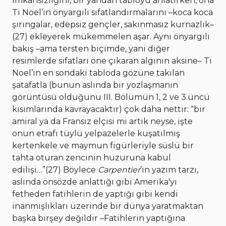
imkânsızlığını, bir yandan tabloyu anlatırken, ona
Ti Noel’in önyargılı sıfatlandırmalarını –koca koca
şırıngalar, edepsiz gençler, sakınmasız kurnazlık–
(27) ekleyerek mükemmelen aşar. Aynı önyargılı
bakış –ama tersten biçimde, yani diğer
resimlerde sıfatları öne çıkaran algının aksine– Ti
Noel’in en sondaki tabloda gözüne takılan
şatafatla (bunun aslında bir yozlaşmanın
görüntüsü olduğunu III. Bölümün 1, 2 ve 3.üncü
kısımlarında kavrayacaktır) çok daha nettir: “bir
amiral ya da Fransız elçisi mi artık neyse, işte
onun etrafı tüylü yelpazelerle kuşatılmış
kertenkele ve maymun figürleriyle süslü bir
tahta oturan zencinin huzuruna kabul
edilişi…”(27) Böylece
Carpentier
’in yazım tarzı,
aslında önsözde anlattığı gibi Amerika'yı
fetheden fatihlerin de yaptığı gibi kendi
inanmışlıkları üzerinde bir dünya yaratmaktan
başka birşey değildir –Fatihlerin yaptığına