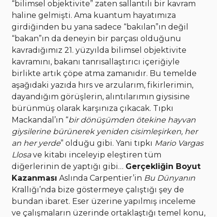
“bilimsel objektivite” zaten sallantılı bir kavram
haline gelmişti. Ama kuantum hayatımıza
girdiğinden bu yana sadece “bakılan”ın değil
“bakan”ın da deneyin bir parçası olduğunu
kavradığımız 21. yüzyılda bilimsel objektivite
kavramını, bakanı tanrısallaştırıcı içeriğiyle
birlikte artık çöpe atma zamanıdır. Bu temelde
aşağıdaki yazıda hırs ve arzularım, fikirlerimin,
dayandığım görüşlerin, alıntılarımın giysisine
bürünmüş olarak karşınıza çıkacak. Tıpkı
Mackandal’ın “
bir dönüşümden ötekine hayvan
giysilerine bürünerek yeniden cisimleşirken, her
an her yerde
” olduğu gibi. Yani tıpkı
Mario Vargas
Llosa
ve kitabı inceleyip eleştiren tüm
diğerlerinin de yaptığı gibi…
Gerçekliğin Boyut
Kazanması
Aslında Carpentier’in
Bu Dünyanın
Krallığı’nda bize göstermeye çalıştığı şey de
bundan ibaret. Eser üzerine yapılmış inceleme
ve çalışmaların üzerinde ortaklaştığı temel konu,