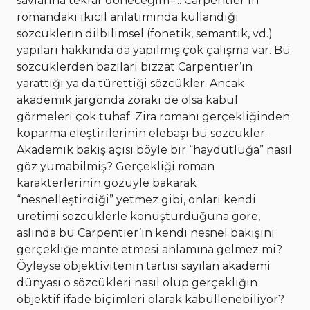
savlarına tekrar döneceğim–... Carpentier’in
romandaki ikicil anlatımında kullandığı
sözcüklerin dilbilimsel (fonetik, semantik, vd.)
yapıları hakkında da yapılmış çok çalışma var. Bu
sözcüklerden bazıları bizzat Carpentier’in
yarattığı ya da türettiği sözcükler. Ancak
akademik jargonda zoraki de olsa kabul
görmeleri çok tuhaf. Zira romanı gerçekliğinden
koparma eleştirilerinin elebaşı bu sözcükler.
Akademik bakış açısı böyle bir “haydutluğa” nasıl
göz yumabilmiş? Gerçekliği roman
karakterlerinin gözüyle bakarak
“nesnelleştirdiği” yetmez gibi, onları kendi
üretimi sözcüklerle konuşturduğuna göre,
aslında bu Carpentier’in kendi nesnel bakışını
gerçekliğe monte etmesi anlamına gelmez mi?
Öyleyse objektivitenin tartısı sayılan akademi
dünyası o sözcükleri nasıl olup gerçekliğin
objektif ifade biçimleri olarak kabullenebiliyor?