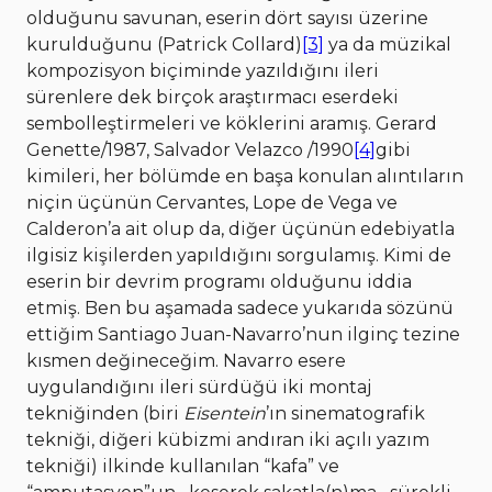
olduğunu savunan, eserin dört sayısı üzerine
kurulduğunu (Patrick Collard)
[3]
ya da müzikal
kompozisyon biçiminde yazıldığını ileri
sürenlere dek birçok araştırmacı eserdeki
sembolleştirmeleri ve köklerini aramış. Gerard
Genette/1987, Salvador Velazco /1990
[4]
gibi
kimileri, her bölümde en başa konulan alıntıların
niçin üçünün Cervantes, Lope de Vega ve
Calderon’a ait olup da, diğer üçünün edebiyatla
ilgisiz kişilerden yapıldığını sorgulamış. Kimi de
eserin bir devrim programı olduğunu iddia
etmiş. Ben bu aşamada sadece yukarıda sözünü
ettiğim Santiago Juan-Navarro’nun ilginç tezine
kısmen değineceğim. Navarro esere
uygulandığını ileri sürdüğü iki montaj
tekniğinden (biri
Eisentein
’ın sinematografik
tekniği, diğeri kübizmi andıran iki açılı yazım
tekniği) ilkinde kullanılan “kafa” ve