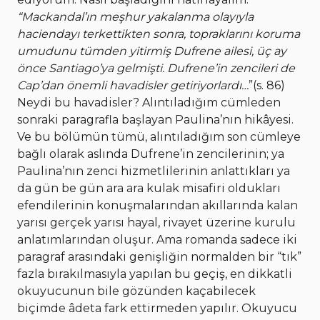
“Mackandal’ın meşhur yakalanma olayıyla
haciendayı terkettikten sonra, topraklarını koruma
umudunu tümden yitirmiş Dufrene ailesi, üç ay
önce Santiago’ya gelmişti. Dufrene’in zencileri de
Cap’dan önemli havadisler getiriyorlardı…
”(s. 86)
Neydi bu havadisler? Alıntıladığım cümleden
sonraki paragrafla başlayan Paulina’nın hikâyesi.
Ve bu bölümün tümü, alıntıladığım son cümleye
bağlı olarak aslında Dufrene’in zencilerinin; ya
Paulina’nın zenci hizmetlilerinin anlattıkları ya
da gün be gün ara ara kulak misafiri oldukları
efendilerinin konuşmalarından akıllarında kalan
yarısı gerçek yarısı hayal, rivayet üzerine kurulu
anlatımlarından oluşur. Ama romanda sadece iki
paragraf arasındaki genişliğin normalden bir “tık”
fazla bırakılmasıyla yapılan bu geçiş, en dikkatli
okuyucunun bile gözünden kaçabilecek
biçimde âdeta fark ettirmeden yapılır. Okuyucu