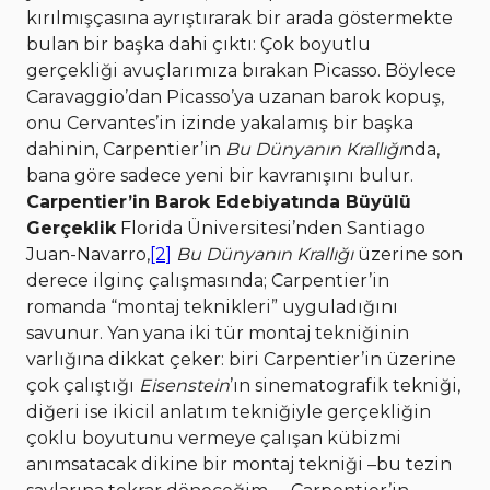
kırılmışçasına ayrıştırarak bir arada göstermekte
bulan bir başka dahi çıktı: Çok boyutlu
gerçekliği avuçlarımıza bırakan Picasso. Böylece
Caravaggio’dan Picasso’ya uzanan barok kopuş,
onu Cervantes’in izinde yakalamış bir başka
dahinin, Carpentier’in
Bu Dünyanın Krallığı
nda,
bana göre sadece yeni bir kavranışını bulur.
Carpentier’in Barok Edebiyatında Büyülü
Gerçeklik
Florida Üniversitesi’nden Santiago
Juan-Navarro,
[2]
Bu Dünyanın Krallığı
üzerine son
derece ilginç çalışmasında; Carpentier’in
romanda “montaj teknikleri” uyguladığını
savunur. Yan yana iki tür montaj tekniğinin
varlığına dikkat çeker: biri Carpentier’in üzerine
çok çalıştığı
Eisenstein
’ın sinematografik tekniği,
diğeri ise ikicil anlatım tekniğiyle gerçekliğin
çoklu boyutunu vermeye çalışan kübizmi
anımsatacak dikine bir montaj tekniği –bu tezin