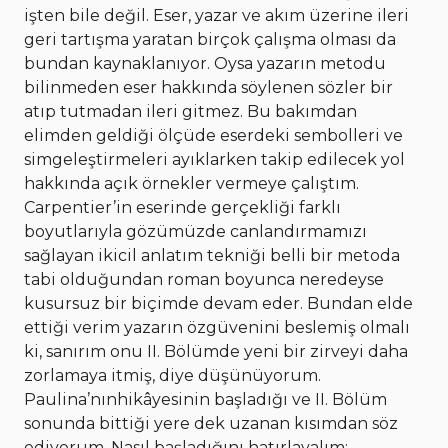
işten bile değil. Eser, yazar ve akım üzerine ileri
geri tartışma yaratan birçok çalışma olması da
bundan kaynaklanıyor. Oysa yazarın metodu
bilinmeden eser hakkında söylenen sözler bir
atıp tutmadan ileri gitmez. Bu bakımdan
elimden geldiği ölçüde eserdeki sembolleri ve
simgeleştirmeleri ayıklarken takip edilecek yol
hakkında açık örnekler vermeye çalıştım.
Carpentier’in eserinde gerçekliği farklı
boyutlarıyla gözümüzde canlandırmamızı
sağlayan ikicil anlatım tekniği belli bir metoda
tabi olduğundan roman boyunca neredeyse
kusursuz bir biçimde devam eder. Bundan elde
ettiği verim yazarın özgüvenini beslemiş olmalı
ki, sanırım onu II. Bölümde yeni bir zirveyi daha
zorlamaya itmiş, diye düşünüyorum.
Paulina’nınhikâyesinin başladığı ve II. Bölüm
sonunda bittiği yere dek uzanan kısımdan söz
ediyorum. Nasıl başladığını hatırlayalım: