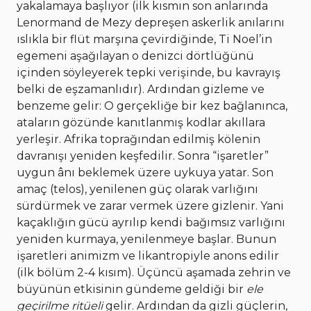
yakalamaya başlıyor (ilk kısmın son anlarında
Lenormand de Mezy depreşen askerlik anılarını
ıslıkla bir flüt marşına çevirdiğinde, Ti Noel’in
egemeni aşağılayan o denizci dörtlüğünü
içinden söyleyerek tepki verişinde, bu kavrayış
belki de eşzamanlıdır). Ardından gizleme ve
benzeme gelir: O gerçekliğe bir kez bağlanınca,
ataların gözünde kanıtlanmış kodlar akıllara
yerleşir. Afrika toprağından edilmiş kölenin
davranışı yeniden keşfedilir. Sonra “işaretler”
uygun ânı beklemek üzere uykuya yatar. Son
amaç (telos), yenilenen güç olarak varlığını
sürdürmek ve zarar vermek üzere gizlenir. Yani
kaçaklığın gücü ayrılıp kendi bağımsız varlığını
yeniden kurmaya, yenilenmeye başlar. Bunun
işaretleri animizm ve likantropiyle anons edilir
(ilk bölüm 2-4 kısım). Üçüncü aşamada zehrin ve
büyünün etkisinin gündeme geldiği bir
ele
geçirilme ritüeli
gelir. Ardından da gizli güçlerin,