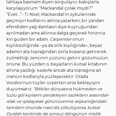
tahtaya basmam diyen sorgulayıcı bakışlarla
karşılaşıyorum: “Mackandal çolak mıydı?”
“Evet…”- Ti Noel, Mackandal’ın öykülerinde
geçmişin kodlarını aklına yazarken, bir yandan
efendiden yağ damlasın diye kuyruğundan
ayrılmadan ama aklınca dalga geçerek hınzırca
kin güden bir adam.
Carpentier
onun
kişiliksizliğinde –ya da silik kişiliğinde–, beyaz
adamın ata toprağından zorla koparıp getirerek
zulmettiği zencinin yüzünü getirir gözümüzün
önüne. Bu yüzden o, beyazların kutsal kitabının
alnına yazdığı
kader
le ancak ata toprağına ait
inancın kodlarıyla yüzleşecektir. Orada
Voodoo'nun tüyler ürperten sinsi bekleyişini
duyumsarız:
“Bitkiler dünyasına hükmeden ve
tuzlu göl kıyılarını perdeleyen sazlıkların arasından
ıslak ve ışıldayarak görünüverme alışkanlığındaki
tanrıların önünde nasıl diz çökülüyorsa, kutsal
Ouidah kentinde de sonsuz döngünün mistik