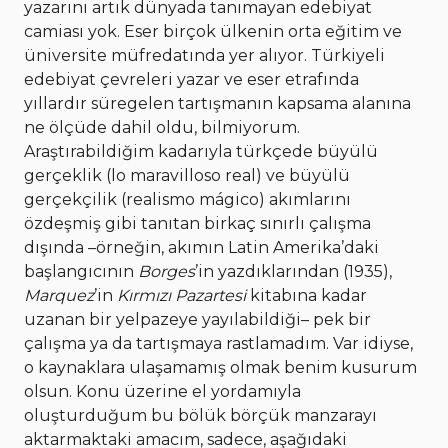
yazarını artık dünyada tanımayan edebiyat
camiası yok. Eser birçok ülkenin orta eğitim ve
üniversite müfredatında yer alıyor. Türkiyeli
edebiyat çevreleri yazar ve eser etrafında
yıllardır süregelen tartışmanın kapsama alanına
ne ölçüde dahil oldu, bilmiyorum.
Araştırabildiğim kadarıyla türkçede büyülü
gerçeklik (lo maravilloso real) ve büyülü
gerçekçilik (realismo mágico) akımlarını
özdeşmiş gibi tanıtan birkaç sınırlı çalışma
dışında –örneğin, akımın Latin Amerika’daki
başlangıcının
Borges
’in yazdıklarından (1935),
Marquez
’in
Kırmızı Pazartesi
kitabına kadar
uzanan bir yelpazeye yayılabildiği– pek bir
çalışma ya da tartışmaya rastlamadım. Var idiyse,
o kaynaklara ulaşamamış olmak benim kusurum
olsun. Konu üzerine el yordamıyla
oluşturduğum bu bölük börçük manzarayı
aktarmaktaki amacım, sadece, aşağıdaki