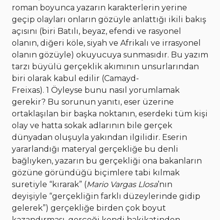
roman boyunca yazarın karakterlerin yerine
geçip olayları onların gözüyle anlattığı ikili bakış
açısını (biri Batılı, beyaz, efendi ve rasyonel
olanın, diğeri köle, siyah ve Afrikalı ve irrasyonel
olanın gözüyle) okuyucuya sunmasıdır. Bu yazım
tarzı büyülü gerçeklik akımının unsurlarından
biri olarak kabul edilir (Camayd-
Freixas). 1 Öyleyse bunu nasıl yorumlamak
gerekir? Bu sorunun yanıtı, eser üzerine
ortaklaşılan bir başka noktanın, eserdeki tüm kişi
olay ve hatta sokak adlarının bile gerçek
dünyadan oluşuyla yakından ilgilidir. Eserin
yararlandığı materyal gerçekliğe bu denli
bağlıyken, yazarın bu gerçekliği ona bakanların
gözüne göründüğü biçimlere tabi kılmak
suretiyle “kırarak” (
Mario Vargas Llosa
’nın
deyişiyle “gerçekliğin farklı düzeylerinde gidip
gelerek”) gerçekliğe birden çok boyut
kazandırması, gerçeği kendi hakikatinden