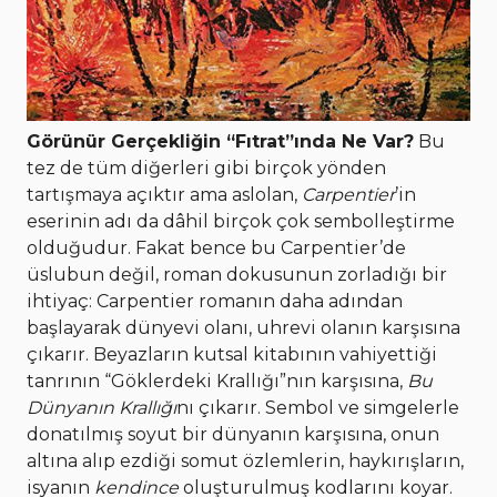
Görünür Gerçekliğin “Fıtrat”ında Ne Var?
Bu
tez de tüm diğerleri gibi birçok yönden
tartışmaya açıktır ama aslolan,
Carpentier
’in
eserinin adı da dâhil birçok çok sembolleştirme
olduğudur. Fakat bence bu Carpentier’de
üslubun değil, roman dokusunun zorladığı bir
ihtiyaç: Carpentier romanın daha adından
başlayarak dünyevi olanı, uhrevi olanın karşısına
çıkarır. Beyazların kutsal kitabının vahiyettiği
tanrının “Göklerdeki Krallığı”nın karşısına,
Bu
Dünyanın Krallığı
nı çıkarır. Sembol ve simgelerle
donatılmış soyut bir dünyanın karşısına, onun
altına alıp ezdiği somut özlemlerin, haykırışların,
isyanın
kendince
oluşturulmuş kodlarını koyar.