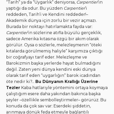
“Tarih” ya da “Uygarlık” deniyorsa,
Carpentier
’in
yaptığı da odur. Bu yüzden
Carpentier
’i
reddeden, Tarih’i ve Kendini reddeder!–
Akademik dünya için zorlu bir vezir açmazı.
Burada bir noktayı hatırlamakta fayda var:
Carpentier
’in sözlerine atıfla büyülü gerçeklik,
sadece Amerika kıtasına özgü bir akım olarak
görülür. Oysa o sözlerle, melezleşmenin “öteki
kıtalarda görülmemiş haliyle” karşımıza çıktığı
bir coğrafyayı tarif eder. Melezleşme ve
Barokizmin başka yerlerde hayat bulmadığını
değil. Zaten yeni dünya kendini eski dünya
olarak tarif eden “uygarlığın” barok icadından
öte nedir ki?...
Bu Dünyanın Krallığı Üzerine
Tezler
Kaba hatlarıyle yöntemini ortaya koymaya
çalıştığım esere daha yakından bakınca başka
şeyler –özellikle sembolleştirmeler– görürüz. Bu
konuda da çok sav var: Eserdeki şiddetin,
arınmaya dönük feda etmeyle bağlantılı