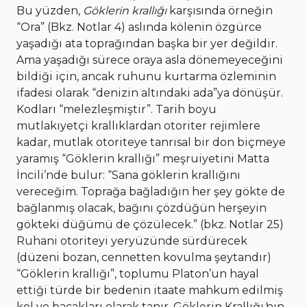
Bu yüzden,
Göklerin krallığı
karşısında örneğin
“Ora” (Bkz. Notlar 4) aslında kölenin özgürce
yaşadığı ata toprağından başka bir yer değildir.
Ama yaşadığı sürece oraya asla dönemeyeceğini
bildiği için, ancak ruhunu kurtarma özleminin
ifadesi olarak “denizin altındaki ada”ya dönüşür.
Kodları “melezleşmiştir”. Tarih boyu
mutlakıyetçi krallıklardan otoriter rejimlere
kadar, mutlak otoriteye tanrısal bir don biçmeye
yaramış “Göklerin krallığı” meşruiyetini Matta
İncili’nde bulur: “Sana göklerin krallığını
vereceğim. Toprağa bağladığın her şey gökte de
bağlanmış olacak, bağını çözdüğün herşeyin
gökteki düğümü de çözülecek.” (bkz. Notlar 25)
Ruhani otoriteyi yeryüzünde sürdürecek
(düzeni bozan, cennetten kovulma şeytandır)
“Göklerin krallığı”, toplumu Platon’un hayal
ettiği türde bir bedenin itaate mahkum edilmiş
kol ve bacakları olarak tanır. Göklerin Krallığı
’
nın