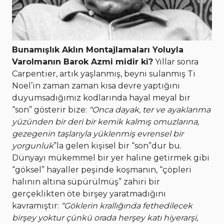
Bunamışlık Aklın Montajlamaları Yoluyla
Varolmanın Barok Azmi midir ki?
Yıllar sonra
Carpentier, artık yaşlanmış, beyni sulanmış Ti
Noel’in zaman zaman kısa devre yaptığını
duyumsadığımız kodlarında hayal meyal bir
“son” gösterir bize:
“Onca dayak, ter ve ayaklanma
yüzünden bir deri bir kemik kalmış omuzlarına,
gezegenin taşlarıyla yüklenmiş evrensel bir
yorgunluk
”la gelen kişisel bir “son”dur bu.
Dünyayı mükemmel bir yer haline getirmek gibi
“göksel” hayaller peşinde koşmanın, “çöpleri
halının altına süpürülmüş” zahiri bir
gerçeklikten öte birşey yaratmadığını
kavramıştır:
“Göklerin krallığında fethedilecek
birşey yoktur çünkü orada herşey katı hiyerarşi,