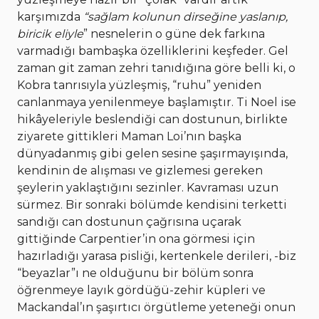
karşımızda
“sağlam kolunun dirseğine yaslanıp,
biricik eliyle
” nesnelerin o güne dek farkına
varmadığı bambaşka özelliklerini keşfeder. Gel
zaman git zaman zehri tanıdığına göre belli ki, o
Kobra tanrısıyla yüzleşmiş, “ruhu” yeniden
canlanmaya yenilenmeye başlamıştır. Ti Noel ise
hikâyeleriyle beslendiği can dostunun, birlikte
ziyarete gittikleri Maman Loi’nın başka
dünyadanmış gibi gelen sesine şaşırmayışında,
kendinin de alışması ve gizlemesi gereken
şeylerin yaklaştığını sezinler. Kavraması uzun
sürmez. Bir sonraki bölümde kendisini terketti
sandığı can dostunun çağrısına uçarak
gittiğinde Carpentier’in ona görmesi için
hazırladığı yarasa pisliği, kertenkele derileri, -biz
“beyazlar”ı ne olduğunu bir bölüm sonra
öğrenmeye layık gördüğü-zehir küpleri ve
Mackandal’ın şaşırtıcı örgütleme yeteneği onun