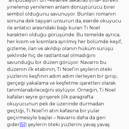
“amputasyon”un –keserek sakatla(n)ma– sürekli
yinelenip yenilenen anlam dönüştürücü birer
sembol olduğunu savunuyor. Bunları romanın
sonuna dek taşıyan unsurun da, eserde okuyucu
ile anlatıcı arasındaki bağı kuran Ti Noel
karakteri olduğu görüşünde. Bu temelde ayrıca,
her kısım ve kısımlara ayrılmış her bölümde keşif,
gizleme, ilan ve akıldışı olanın hüküm sürüşü
şeklinde hiç de rastlantısal olmadığını
savunduğu bir düzen görüyor: Navarro bu
düzenin ilk etabının, Ti Noel’in şeylerin öteki
yüzlerini keşfinin adım adım ilerleyen bir girişi,
gerçeği yakalama ve keşfetme işaretleri olarak
tanımlanabileceğini söylüyor. Örneğin, Ti Noel
kafaları seyre girişerek (ilk paragrafta
okuyucunun pek de üzerinde durmadan
geçtiği, Ti Noel’in atın kafasına bir yular
geçirmesiyle başlar – Navarro daha da geri
gider
[5]
) şeylerin öteki yüzlerini yavaş yavaş