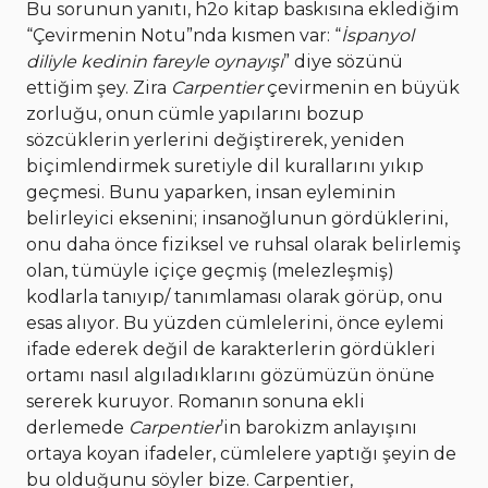
Bu sorunun yanıtı, h2o kitap baskısına eklediğim
“Çevirmenin Notu”nda kısmen var: “
İspanyol
diliyle kedinin fareyle oynayışı
” diye sözünü
ettiğim şey. Zira
Carpentier
çevirmenin en büyük
zorluğu, onun cümle yapılarını bozup
sözcüklerin yerlerini değiştirerek, yeniden
biçimlendirmek suretiyle dil kurallarını yıkıp
geçmesi. Bunu yaparken, insan eyleminin
belirleyici eksenini; insanoğlunun gördüklerini,
onu daha önce fiziksel ve ruhsal olarak belirlemiş
olan, tümüyle içiçe geçmiş (melezleşmiş)
kodlarla tanıyıp/ tanımlaması olarak görüp, onu
esas alıyor. Bu yüzden cümlelerini, önce eylemi
ifade ederek değil de karakterlerin gördükleri
ortamı nasıl algıladıklarını gözümüzün önüne
sererek kuruyor. Romanın sonuna ekli
derlemede
Carpentier
’in barokizm anlayışını
ortaya koyan ifadeler, cümlelere yaptığı şeyin de
bu olduğunu söyler bize. Carpentier,