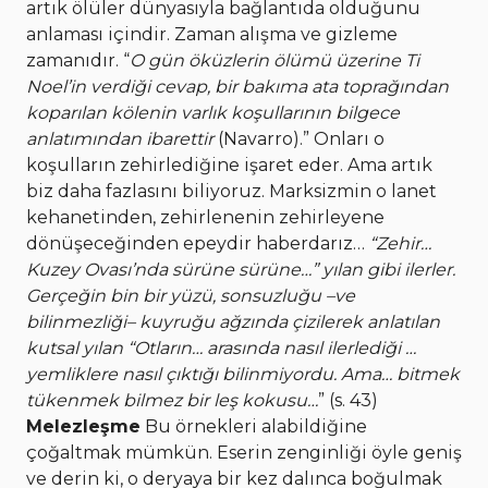
artık ölüler dünyasıyla bağlantıda olduğunu
anlaması içindir. Zaman alışma ve gizleme
zamanıdır. “
O gün öküzlerin ölümü üzerine Ti
Noel’in verdiği cevap, bir bakıma ata toprağından
koparılan kölenin varlık koşullarının bilgece
anlatımından ibarettir
(Navarro).” Onları o
koşulların zehirlediğine işaret eder. Ama artık
biz daha fazlasını biliyoruz. Marksizmin o lanet
kehanetinden, zehirlenenin zehirleyene
dönüşeceğinden epeydir haberdarız…
“Zehir…
Kuzey Ovası’nda sürüne sürüne…” yılan gibi ilerler.
Gerçeğin bin bir yüzü, sonsuzluğu –ve
bilinmezliği– kuyruğu ağzında çizilerek anlatılan
kutsal yılan “Otların… arasında nasıl ilerlediği …
yemliklere nasıl çıktığı bilinmiyordu. Ama… bitmek
tükenmek bilmez bir leş kokusu…
” (s. 43)
Melezleşme
Bu örnekleri alabildiğine
çoğaltmak mümkün. Eserin zenginliği öyle geniş
ve derin ki, o deryaya bir kez dalınca boğulmak