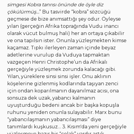
simgesi Kobra tanrısı önünde de öyle diz
çökülürmüş…
” Bu tasvirde “kobra” sözcüğü
geçmese de bize anımsattığı şey odur. Öyleyse
yılan (gerçeğin Afrika toprağında Vudu inancı
olarak vücut bulmuş hali) her an ortaya çıkabilir
ve ona tapılsın ister. Onunla yüzleşmekten kimse
kaçamaz. Tıpkı ilerleyen zaman içinde beyaz
adetlerine vurulup da Vuduya tapmaktan
vazgeçen Henri Christophe’un da Afrikalı
gerçeğiyle yüzleşmek zorunda kalacağı gibi.
Yılan, yüreklere sinsi sinsi işler. Onu aklının
köşelerine gizlenmiş kodlarında taşıyan zenci
için ondan koparılmanın dayanılmaz acısı, ona
sonsuza dek uzak, yabancı kalmanın
uyuşturduğu bedeni ancak bir başka kopuşla
ruhunu yeniden onunla sulayabilir. Marx bunu
“yabancılaşmanın yabancılaşması” diye
tanımlardı kuşkusuz… 3. Kısım'da yeni gerçeğiyle
yüzleşmeye hazır bir “çolak” vardır artık