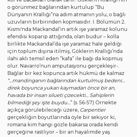
o görünmez bağlarından kurtulup “Bu
Dünyanın Krallığı”na adım atmanın yolu, o bağlı
uzuvların birbirinden kopmasıdır. I. Bölümün 2.
Kısmı'nda Mackandal’ın artık işe yaramaz kolunu
efendisi koparıp attığında, olan budur – kolla
birlikte Mackandal’da işe yaramaz hale geldiği
için toplum dışına itilmiş, Göklerin Krallığı’nda
ilahi aklı temsil eden “kafa” ile bağı da kopmuş
olur. Navarro’nun amputasyonu gerçekleşir-.
Bağlar bir kez kopunca artık hükmü de kalmaz
“…mandinganın bağlarından kurtulmuş bedeni…
direk boyunca yukarı kaymadan önce bir an,
havada bir insan silueti çizecekti… Sahiplerin
bilmediği şey işte buydu…
” (s. 56-57) Örnekte
açıkça görülebileceği üzere,
Carpentier
gerçekliğin boyutlarında öyle bir sekiyor ki,
romana kim hangi gözle bakarsa orada kendi
gerçeğine rastlıyor – bir an hayalimde yaş