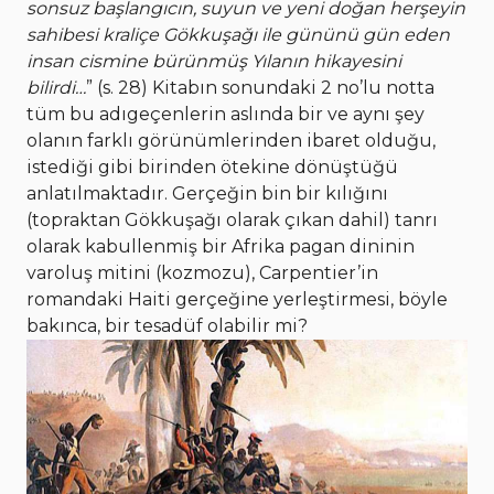
sonsuz başlangıcın, suyun ve yeni doğan herşeyin
sahibesi kraliçe Gökkuşağı ile gününü gün eden
insan cismine bürünmüş Yılanın hikayesini
bilirdi…
” (s. 28) Kitabın sonundaki 2 no’lu notta
tüm bu adıgeçenlerin aslında bir ve aynı şey
olanın farklı görünümlerinden ibaret olduğu,
istediği gibi birinden ötekine dönüştüğü
anlatılmaktadır. Gerçeğin bin bir kılığını
(topraktan Gökkuşağı olarak çıkan dahil) tanrı
olarak kabullenmiş bir Afrika pagan dininin
varoluş mitini (kozmozu), Carpentier’in
romandaki Haiti gerçeğine yerleştirmesi, böyle
bakınca, bir tesadüf olabilir mi?