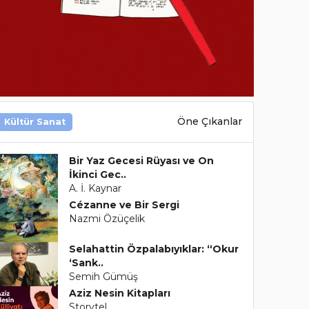
Öne Çıkanlar
Kültür Sanat
Bir Yaz Gecesi Rüyası ve On
İkinci Gec..
A. İ. Kaynar
Cézanne ve Bir Sergi
Nazmi Özüçelik
Selahattin Özpalabıyıklar: “Okur
‘Sank..
Semih Gümüş
Aziz Nesin Kitapları
Storytel