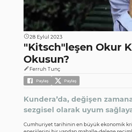
28 Eylül 2023
"Kitsch"leşen Okur 
Okusun?
Ferruh Tunç
Paylaş
Paylaş
Kundera’da, değişen zamana
sezgisel olarak uyum sağlay
Cumhuriyet tarihinin en büyük ekonomik kri
enerjilerini bir yandan mahalle-delege seç