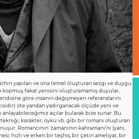
 zihin yapıları ve ona temel oluşturan sezgi ve duygu
den kopmuş fakat yenisini oluşturamamış duyular,
 kendisine göre insanın değişmeyen referanslarını
cısıdır) öte yandan yadırganacak ölçüde yeni ve
ı anlayabileceğimiz açılar bularak bize sunar. Bu
tekniği, karakter, öykü vb. gibi bir romanı oluşturan
dönüşür. Romancının ‘zamanının kahramanı’nı (yani,
si; hızlı ve erken bir teşhis, bir çetin ameliyat, bir