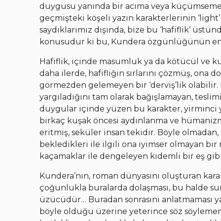
duygusu yanında bir acıma veya küçümseme d
geçmişteki köşeli yazın karakterlerinin ‘light
saydıklarımız dışında, bize bu ‘hafiflik’ üstü
konusudur ki bu, Kundera özgünlüğünün en be
Hafiflik, içinde masumluk ya da kötücül ve kur
daha ilerde, hafifliğin sırlarını çözmüş, ona
görmezden gelemeyen bir ‘derviş’lik olabilir. 
yargıladığını tam olarak bağışlamayan, teslimi
duygular içinde yüzen bu karakter, yirminci y
birkaç kuşak öncesi aydınlanma ve hümanizm
eritmiş, seküler insan tekidir. Böyle olmadan,
bekledikleri ile ilgili ona iyimser olmayan bir r
kaçamaklar ile dengeleyen kıdemli bir eş gibi
Kundera’nın, roman dünyasını oluşturan karakt
çoğunlukla buralarda dolaşması, bu halde s
üzücüdür… Buradan sonrasını anlatmaması y
böyle olduğu üzerine yeterince söz söyleme