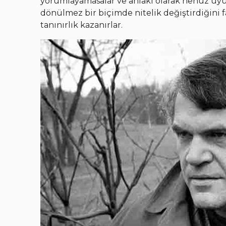
yorumlayamasalar ve ahlaki olarak henüz uy
dönülmez bir biçimde nitelik değiştirdiğini fa
tanınırlık kazanırlar.