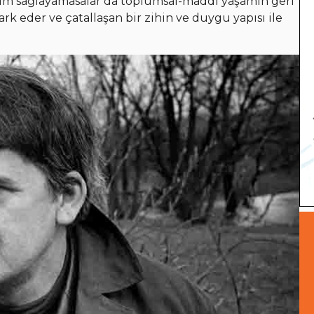
um sağlayamasalar da toplumsal-maddi yaşamın geri
rk eder ve çatallaşan bir zihin ve duygu yapısı ile