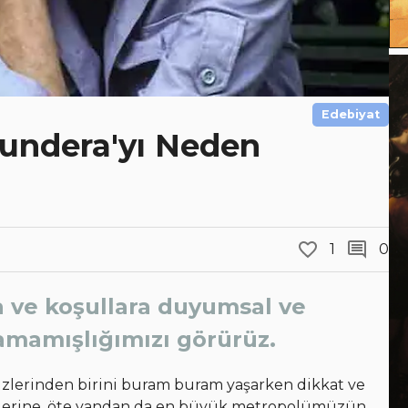
Edebiyat
Kundera'yı Neden
1
0
 ve koşullara duyumsal ve
amamışlığımızı görürüz.
zlerinden birini buram buram yaşarken dikkat ve
imlerine, öte yandan da en büyük metropolümüzün