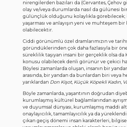
nirengilerden bazıları da (Cervantes, Çehov gi
olay ve/veya durumlarda nasıl da gülünesi bir iğr
gülünçlük olduğunu kolaylıkla görebilecek;
yaşarması ve anlayışın yeni ve muhteşem bir 
olabilecektir.
Ciddi görünümlü özel dramlarımızın ve tarihse
göründüklerinden çok daha fazlasıyla bir önem
süreklilik taşıyan insani bir gerçeklik olsa d
konusu olabilecek denli görünür ve çekici hal
Böylesi zamanlarda oluşan, insanın bir yandan d
arasında, bir yandan da bunlardan biri veya he
yarıklardan
Don Kişot
,
Küçük Köpekli Kadın
,
V
Böyle zamanlarda, yaşantının doğrudan diyebil
kurumlaşmış kültürel bağlamlarından ayrışma
ve duyumsal dünyası, kurumlaşmış maddi alt ya
onaylayıcılık, tamamlayıcılık ya da yüreklendir
çıkan geçiş dönemi insan karakterleri, bilgis