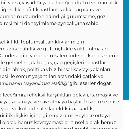
bi) varsa, yaşadığı ya da tanığı olduğu en dramatik
etilik, hafiflik, rastlantısallık, çarpıklık ve
 bunların üstünden edindiği gülümseme, göz
bireşimini deneyimleme ayrıcalığına sahip
l kılıklı toplumsal tanıklıklarımızın
sizlik, hafiflik ve gülünçlükle yüklü olmaları
a Kundera gibi yazarların kaleminden çıkan eserlerin
e gelmeleri, daha çok, çağ geçişlerine rastlar:
in, ahlak, politika vb. zihinsel kavrayış alanları
psi ile somut yaşantıları arasındaki çatlak ve
arolmanın Dayanılmaz Hafifliği
gibi eserler doğar.
eceğimiz refleksif karşılıkları dolaylı, karmaşık ve
ya, sarkmaya ve savrulmaya başlar. İnsanın sezgisel
pı ve kültürle alışılageldik itaatkarlık,
icilik ilişkisi içine giremez olur. Böylece ortaya
el olarak henüz kavrayamasalar, tinsel olarak henüz