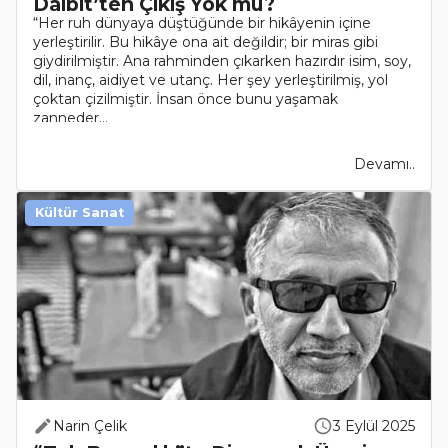
Dalbit’ten Çıkış Yok mu?
“Her ruh dünyaya düştüğünde bir hikâyenin içine
yerleştirilir. Bu hikâye ona ait değildir; bir miras gibi
giydirilmiştir. Ana rahminden çıkarken hazırdır isim, soy,
dil, inanç, aidiyet ve utanç. Her şey yerleştirilmiş, yol
çoktan çizilmiştir. İnsan önce bunu yaşamak
zanneder...
Devamı..
Kültür Sanat
Narin Çelik
3 Eylül 2025