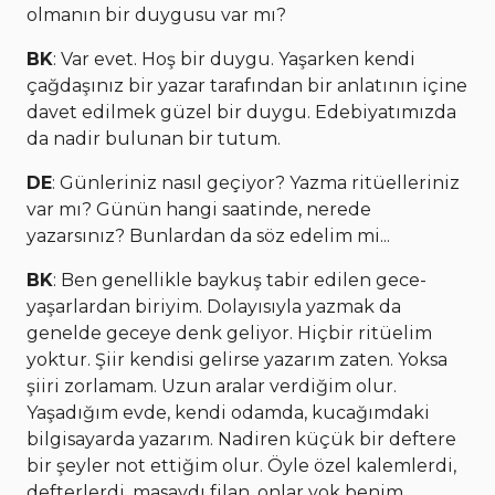
olmanın bir duygusu var mı?
BK
: Var evet. Hoş bir duygu. Yaşarken kendi
çağdaşınız bir yazar tarafından bir anlatının içine
davet edilmek güzel bir duygu. Edebiyatımızda
da nadir bulunan bir tutum.
DE
: Günleriniz nasıl geçiyor? Yazma ritüelleriniz
var mı? Günün hangi saatinde, nerede
yazarsınız? Bunlardan da söz edelim mi...
BK
: Ben genellikle baykuş tabir edilen gece-
yaşarlardan biriyim. Dolayısıyla yazmak da
genelde geceye denk geliyor. Hiçbir ritüelim
yoktur. Şiir kendisi gelirse yazarım zaten. Yoksa
şiiri zorlamam. Uzun aralar verdiğim olur.
Yaşadığım evde, kendi odamda, kucağımdaki
bilgisayarda yazarım. Nadiren küçük bir deftere
bir şeyler not ettiğim olur. Öyle özel kalemlerdi,
defterlerdi, masaydı filan, onlar yok benim