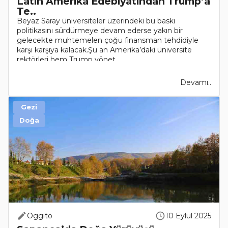
Latin Amerika Edebiyatından Trump’a
Te..
Beyaz Saray üniversiteler üzerindeki bu baskı
politikasını sürdürmeye devam ederse yakın bir
gelecekte muhtemelen çoğu finansman tehdidiyle
karşı karşıya kalacak.Şu an Amerika’daki üniversite
rektörleri hem Trump yönet..
Devamı..
Gezi
Doğa
Oggito
10 Eylül 2025