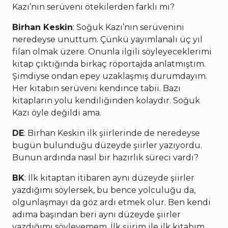
Kazı’nın serüveni ötekilerden farklı mı?
Birhan Keskin
: Soğuk Kazı’nın serüvenini
neredeyse unuttum. Çünkü yayımlanalı üç yıl
filan olmak üzere. Onunla ilgili söyleyeceklerimi
kitap çıktığında birkaç röportajda anlatmıştım.
Şimdiyse ondan epey uzaklaşmış durumdayım.
Her kitabın serüveni kendince tabii. Bazı
kitapların yolu kendiliğinden kolaydır. Soğuk
Kazı öyle değildi ama.
DE
: Birhan Keskin ilk şiirlerinde de neredeyse
bugün bulunduğu düzeyde şiirler yazıyordu.
Bunun ardında nasıl bir hazırlık süreci vardı?
BK
: İlk kitaptan itibaren aynı düzeyde şiirler
yazdığımı söylersek, bu bence yolculuğu da,
olgunlaşmayı da göz ardı etmek olur. Ben kendi
adıma başından beri aynı düzeyde şiirler
yazdığımı söyleyemem. İlk şiirim ile ilk kitabım