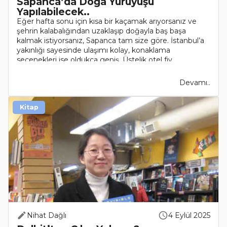
Sapanca’da Doğa Yürüyüşü
Yapılabilecek..
Eğer hafta sonu için kısa bir kaçamak arıyorsanız ve
şehrin kalabalığından uzaklaşıp doğayla baş başa
kalmak istiyorsanız, Sapanca tam size göre. İstanbul’a
yakınlığı sayesinde ulaşımı kolay, konaklama
seçenekleri ise oldukça geniş. Üstelik otel fiy..
Devamı..
Kitap
Nihat Dağlı
4 Eylül 2025