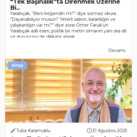
“Tek Başınalık”ta Direnmek Üzerine
Bi..
Yarabıçak, “Beni beğendin mi?” diye sormaz okura.
“Dayanabiliyor musun? Yeterli sabrın, kararlılığın ve
çalışkanlığın var mı?” diye sorar.Ömer Faruk’un
Yarabıçak adlı eseri, politik bir metin olmanın yanı sıra dil
ve düşünceyi de dikkate alarak..
Devamı..
Kitap
Tuba Karamuklu
31 Ağustos 2025