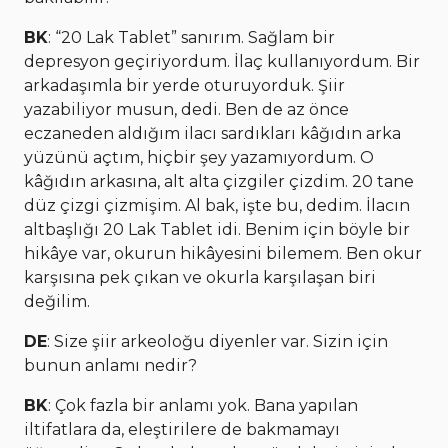
BK
: “20 Lak Tablet” sanırım. Sağlam bir
depresyon geçiriyordum. İlaç kullanıyordum. Bir
arkadaşımla bir yerde oturuyorduk. Şiir
yazabiliyor musun, dedi. Ben de az önce
eczaneden aldığım ilacı sardıkları kâğıdın arka
yüzünü açtım, hiçbir şey yazamıyordum. O
kâğıdın arkasına, alt alta çizgiler çizdim. 20 tane
düz çizgi çizmişim. Al bak, işte bu, dedim. İlacın
altbaşlığı 20 Lak Tablet idi. Benim için böyle bir
hikâye var, okurun hikâyesini bilemem. Ben okur
karşısına pek çıkan ve okurla karşılaşan biri
değilim.
DE
: Size şiir arkeoloğu diyenler var. Sizin için
bunun anlamı nedir?
BK
: Çok fazla bir anlamı yok. Bana yapılan
iltifatlara da, eleştirilere de bakmamayı