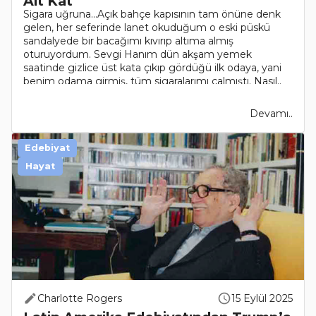
Alt Kat
Sigara uğruna…Açık bahçe kapısının tam önüne denk
gelen, her seferinde lanet okuduğum o eski püskü
sandalyede bir bacağımı kıvırıp altıma almış
oturuyordum. Sevgi Hanım dün akşam yemek
saatinde gizlice üst kata çıkıp gördüğü ilk odaya, yani
benim odama girmiş, tüm sigaralarımı çalmıştı. Nasıl..
Devamı..
Edebiyat
Hayat
Charlotte Rogers
15 Eylül 2025