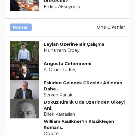
Üretecek?
Erdinç Akkoyunlu
Öne Çıkanlar
Roman
Leylan Üzerine Bir Çalışma
Muharrem Erbey
Angosta Cehennemi
A. Ömer Türkeş
Eskiden Gelecek Güzeldi: Adından
Daha ..
Serkan Parlak
Dokuz Kiralık Oda Üzerinden Ülkeyi
Anl..
Dilek Karaaslan
William Faulkner’ın Klasikleşen
Romanı..
Oggito