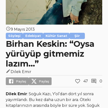
9 Mayıs 2013
Söyleşi
Edebiyat
Kültür Sanat
Şiir
Birhan Keskin: “Oysa
yürüyüp gitmemiz
lazım...”
Dilek Emir
47
0
Paylaş
Paylaş
Dilek Emir
: Soğuk Kazı, Y’ol’dan dört yıl sonra
yayımlandı. Bu kez daha uzun bir ara. Öteki
kitaplarınızın arasında böyle bir süre yok. Soğuk