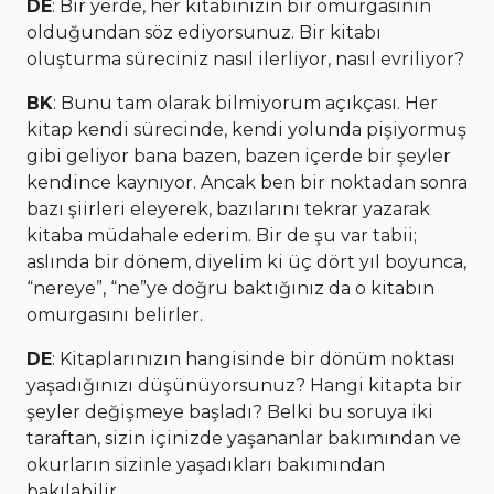
DE
: Bir yerde, her kitabınızın bir omurgasının
olduğundan söz ediyorsunuz. Bir kitabı
oluşturma süreciniz nasıl ilerliyor, nasıl evriliyor?
BK
: Bunu tam olarak bilmiyorum açıkçası. Her
kitap kendi sürecinde, kendi yolunda pişiyormuş
gibi geliyor bana bazen, bazen içerde bir şeyler
kendince kaynıyor. Ancak ben bir noktadan sonra
bazı şiirleri eleyerek, bazılarını tekrar yazarak
kitaba müdahale ederim. Bir de şu var tabii;
aslında bir dönem, diyelim ki üç dört yıl boyunca,
“nereye”, “ne”ye doğru baktığınız da o kitabın
omurgasını belirler.
DE
: Kitaplarınızın hangisinde bir dönüm noktası
yaşadığınızı düşünüyorsunuz? Hangi kitapta bir
şeyler değişmeye başladı? Belki bu soruya iki
taraftan, sizin içinizde yaşananlar bakımından ve
okurların sizinle yaşadıkları bakımından
bakılabilir.