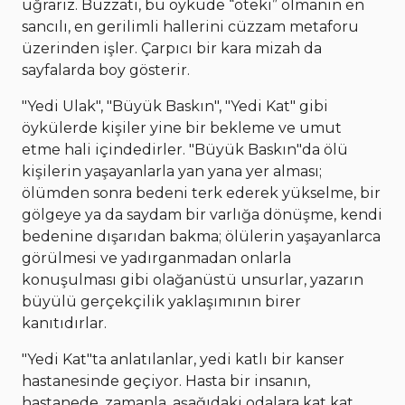
uğrarız. Buzzati, bu öyküde “öteki” olmanın en
sancılı, en gerilimli hallerini cüzzam metaforu
üzerinden işler. Çarpıcı bir kara mizah da
sayfalarda boy gösterir.
"Yedi Ulak", "Büyük Baskın", "Yedi Kat" gibi
öykülerde kişiler yine bir bekleme ve umut
etme hali içindedirler. "Büyük Baskın"da ölü
kişilerin yaşayanlarla yan yana yer alması;
ölümden sonra bedeni terk ederek yükselme, bir
gölgeye ya da saydam bir varlığa dönüşme, kendi
bedenine dışarıdan bakma; ölülerin yaşayanlarca
görülmesi ve yadırganmadan onlarla
konuşulması gibi olağanüstü unsurlar, yazarın
büyülü gerçekçilik yaklaşımının birer
kanıtıdırlar.
"Yedi Kat"ta anlatılanlar, yedi katlı bir kanser
hastanesinde geçiyor. Hasta bir insanın,
hastanede, zamanla, aşağıdaki odalara kat kat