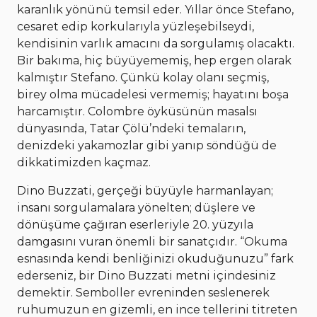
karanlık yönünü temsil eder. Yıllar önce Stefano,
cesaret edip korkularıyla yüzleşebilseydi,
kendisinin varlık amacını da sorgulamış olacaktı.
Bir bakıma, hiç büyüyememiş, hep ergen olarak
kalmıştır Stefano. Çünkü kolay olanı seçmiş,
birey olma mücadelesi vermemiş; hayatını boşa
harcamıştır. Colombre öyküsünün masalsı
dünyasında, Tatar Çölü’ndeki temaların,
denizdeki yakamozlar gibi yanıp söndüğü de
dikkatimizden kaçmaz.
Dino Buzzati, gerçeği büyüyle harmanlayan;
insanı sorgulamalara yönelten; düşlere ve
dönüşüme çağıran eserleriyle 20. yüzyıla
damgasını vuran önemli bir sanatçıdır. “Okuma
esnasında kendi benliğinizi okuduğunuzu” fark
ederseniz, bir Dino Buzzati metni içindesiniz
demektir. Semboller evreninden seslenerek
ruhumuzun en gizemli, en ince tellerini titreten