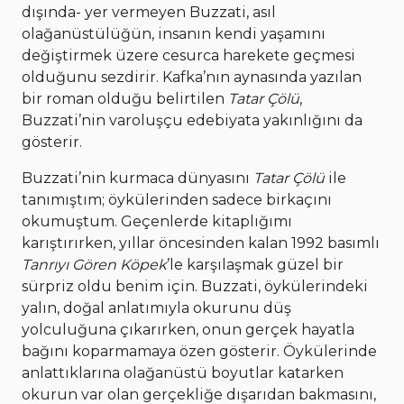
dışında- yer vermeyen Buzzati, asıl
olağanüstülüğün, insanın kendi yaşamını
değiştirmek üzere cesurca harekete geçmesi
olduğunu sezdirir. Kafka’nın aynasında yazılan
bir roman olduğu belirtilen
Tatar Çölü
,
Buzzati’nin varoluşçu edebiyata yakınlığını da
gösterir.
Buzzati’nin kurmaca dünyasını
Tatar Çölü
ile
tanımıştım; öykülerinden sadece birkaçını
okumuştum. Geçenlerde kitaplığımı
karıştırırken, yıllar öncesinden kalan 1992 basımlı
Tanrıyı Gören Köpek
’le karşılaşmak güzel bir
sürpriz oldu benim için. Buzzati, öykülerindeki
yalın, doğal anlatımıyla okurunu düş
yolculuğuna çıkarırken, onun gerçek hayatla
bağını koparmamaya özen gösterir. Öykülerinde
anlattıklarına olağanüstü boyutlar katarken
okurun var olan gerçekliğe dışarıdan bakmasını,