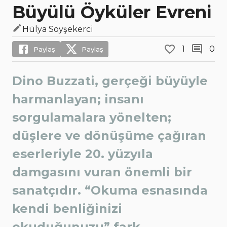
Büyülü Öyküler Evreni
Hülya Soyşekerci
1
0
Paylaş
Paylaş
Dino Buzzati, gerçeği büyüyle
harmanlayan; insanı
sorgulamalara yönelten;
düşlere ve dönüşüme çağıran
eserleriyle 20. yüzyıla
damgasını vuran önemli bir
sanatçıdır. “Okuma esnasında
kendi benliğinizi
okuduğunuzu” fark