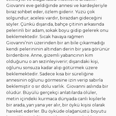
Giovanni eve geldiğinde annesi ve kardeşleriyle
biraz sohbet eder, özlem giderir. Yüzü çok
solgundur; acelesi vardır, birazdan gideceğini
söyler. Çünkü dışarıda, bahçe çitinin arkasında
pelerinli bir adam, sokak boyu gidip gelerek onu
beklemektedir. Sıcak havaya rağmen
Giovanni’nin üzerinden bir an bile çıkarmadığı
kendi pelerininin altından derin bir yara görünür
birdenbire. Anne, gizemli yabancının kim
olduğunu o an sezinleyiverir; dışarıdaki kişi,
oğlunu sonsuza kadar alıp götürmek üzere
beklemektedir. Sadece kısa bir süreliğine
annesinin oğlunu görmesine izin verip sabırla
beklemiştir o sır dolu varlık. Giovanni aslında bir
ölüdür. Büyülü gerçekçi anlatılarda ölüler,
metin içindeki kurmaca dünyada canlı kişilerle
bir arada, yan yana yer alır, bir öykü kişisi olarak
hareket ederler. Bu öyküde olağanüstü boyutu