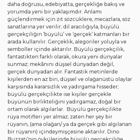
daha doğrusu, edebiyatta, gerçekliğe bakış ve
yorumda yeni bir yaklaşımdır. Anlamı
güçlendirmek için zıt sözcüklere, mecazlara, söz
sanatlarına yer verilir; dil aracılığıyla, büyülü
gerçekçiliğin ‘büyülü’ ve ‘gerçek’ katmanları bir
arada kullanılır. Gerçeklik, alegoriler yoluyla ve
semboller içinde aktarılır. Büyülü gerçekçilik,
fantastikten farklı olarak, okura yeni dünyalar
sunmaz; mekânını düşsel dünyadan değil,
gerçek dünyadan alır. Fantastik metinlerde
kişilerden en az biri, düşsel ve olağanüstü olaylar
karşısında kararsızlık ve yadırgama hisseder;
büyülü gerçekçilikte ise kişiler gerçekle
büyünün birlikteliğini yadırgamaz, doğal bir
ortam olarak algılarlar. Büyülü gerçekçilikte
rüya motifleri yer almaz; zaten her şey bir
rüyanın, (ama olağan/ ya da gerçek gibi algılanan
bir rüyanın) içindeymişçesine aktarılır. Dino
Buzzati’nin öykülerinde büyülü gerçekçiliğe