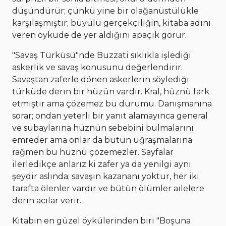
düşündürür; çünkü yine bir olağanüstülükle
karşılaşmıştır; büyülü gerçekçiliğin, kitaba adını
veren öyküde de yer aldığını apaçık görür.
"Savaş Türküsü"nde Buzzati sıklıkla işlediği
askerlik ve savaş konusunu değerlendirir.
Savaştan zaferle dönen askerlerin söylediği
türküde derin bir hüzün vardır. Kral, hüznü fark
etmiştir ama çözemez bu durumu. Danışmanına
sorar; ondan yeterli bir yanıt alamayınca general
ve subaylarına hüznün sebebini bulmalarını
emreder ama onlar da bütün uğraşmalarına
rağmen bu hüznü çözemezler. Sayfalar
ilerledikçe anlarız ki zafer ya da yenilgi aynı
şeydir aslında; savaşın kazananı yoktur, her iki
tarafta ölenler vardır ve bütün ölümler ailelere
derin acılar verir.
Kitabın en güzel öykülerinden biri "Boşuna