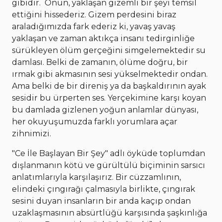
gibidir. Onun, yaklaşan gizemli bir şeyi temsil
ettiğini hissederiz. Gizem perdesini biraz
araladığımızda fark ederiz ki, yavaş yavaş
yaklaşan ve zaman aktıkça insanı tedirginliğe
sürükleyen ölüm gerçeğini simgelemektedir su
damlası. Belki de zamanın, ölüme doğru, bir
ırmak gibi akmasının sesi yükselmektedir ondan.
Ama belki de bir direniş ya da başkaldırının ayak
sesidir bu ürperten ses. Yerçekimine karşı koyan
bu damlada gizlenen yoğun anlamlar dünyası,
her okuyuşumuzda farklı yorumlara açar
zihnimizi.
"Ce İle Başlayan Bir Şey" adlı öyküde toplumdan
dışlanmanın kötü ve gürültülü biçiminin sarsıcı
anlatımlarıyla karşılaşırız. Bir cüzzamlının,
elindeki çıngırağı çalmasıyla birlikte, çıngırak
sesini duyan insanların bir anda kaçıp ondan
uzaklaşmasının absürtlüğü karşısında şaşkınlığa