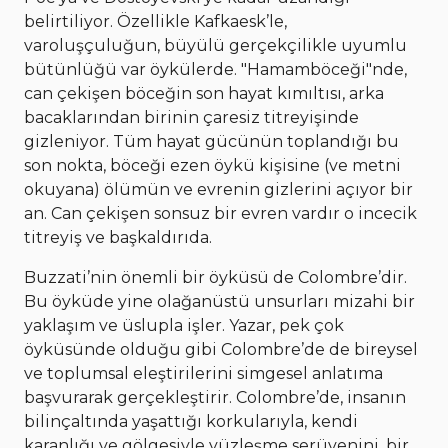
belirtiliyor. Özellikle Kafkaesk’le,
varoluşçuluğun, büyülü gerçekçilikle uyumlu
bütünlüğü var öykülerde. "Hamamböceği"nde,
can çekişen böceğin son hayat kımıltısı, arka
bacaklarından birinin çaresiz titreyişinde
gizleniyor. Tüm hayat gücünün toplandığı bu
son nokta, böceği ezen öykü kişisine (ve metni
okuyana) ölümün ve evrenin gizlerini açıyor bir
an. Can çekişen sonsuz bir evren vardır o incecik
titreyiş ve başkaldırıda.
Buzzati’nin önemli bir öyküsü de Colombre’dir.
Bu öyküde yine olağanüstü unsurları mizahi bir
yaklaşım ve üslupla işler. Yazar, pek çok
öyküsünde olduğu gibi Colombre’de de bireysel
ve toplumsal eleştirilerini simgesel anlatıma
başvurarak gerçekleştirir. Colombre’de, insanın
bilinçaltında yaşattığı korkularıyla, kendi
karanlığı ve gölgesiyle yüzleşme serüvenini, bir