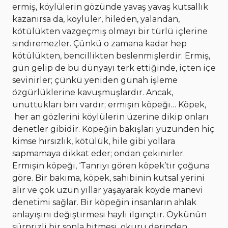
ermiş, köylülerin gözünde yavaş yavaş kutsallık
kazanırsa da, köylüler, hileden, yalandan,
kötülükten vazgeçmiş olmayı bir türlü içlerine
sindiremezler. Çünkü o zamana kadar hep
kötülükten, bencillikten beslenmişlerdir. Ermiş,
gün gelip de bu dünyayı terk ettiğinde, içten içe
sevinirler; çünkü yeniden günah işleme
özgürlüklerine kavuşmuşlardır. Ancak,
unuttukları biri vardır; ermişin köpeği… Köpek,
her an gözlerini köylülerin üzerine dikip onları
denetler gibidir. Köpeğin bakışları yüzünden hiç
kimse hırsızlık, kötülük, hile gibi yollara
sapmamaya dikkat eder; ondan çekinirler.
Ermişin köpeği, ‘Tanrıyı gören köpek’tir çoğuna
göre. Bir bakıma, köpek, sahibinin kutsal yerini
alır ve çok uzun yıllar yaşayarak köyde manevi
denetimi sağlar. Bir köpeğin insanların ahlak
anlayışını değiştirmesi hayli ilginçtir. Öykünün
sürprizli bir sonla bitmesi, okuru derinden