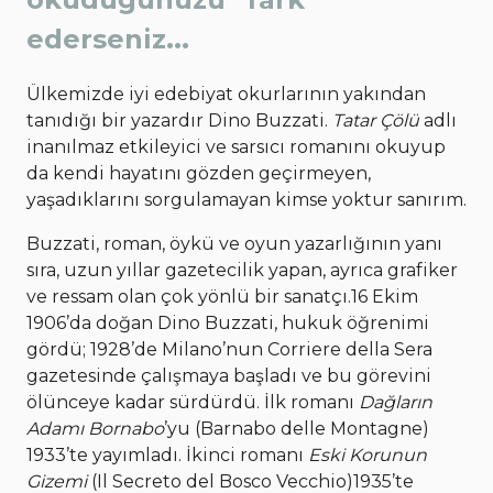
ederseniz...
Ülkemizde iyi edebiyat okurlarının yakından
tanıdığı bir yazardır Dino Buzzati.
Tatar Çölü
adlı
inanılmaz etkileyici ve sarsıcı romanını okuyup
da kendi hayatını gözden geçirmeyen,
yaşadıklarını sorgulamayan kimse yoktur sanırım.
Buzzati, roman, öykü ve oyun yazarlığının yanı
sıra, uzun yıllar gazetecilik yapan, ayrıca grafiker
ve ressam olan çok yönlü bir sanatçı.16 Ekim
1906’da doğan Dino Buzzati, hukuk öğrenimi
gördü; 1928’de Milano’nun Corriere della Sera
gazetesinde çalışmaya başladı ve bu görevini
ölünceye kadar sürdürdü. İlk romanı
Dağların
Adamı Bornabo
’yu (Barnabo delle Montagne)
1933’te yayımladı. İkinci romanı
Eski Korunun
Gizemi
(Il Secreto del Bosco Vecchio)1935’te