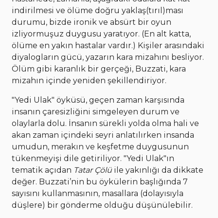
indirilmesi ve ölüme doğru yaklaş(tırıl)ması
durumu, bizde ironik ve absürt bir oyun
izliyormuşuz duygusu yaratıyor. (En alt katta,
ölüme en yakın hastalar vardır.) Kişiler arasındaki
diyalogların gücü, yazarın kara mizahını besliyor.
Ölüm gibi karanlık bir gerçeği, Buzzati, kara
mizahın içinde yeniden şekillendiriyor.
"Yedi Ulak" öyküsü, geçen zaman karşısında
insanın çaresizliğini simgeleyen durum ve
olaylarla dolu. İnsanın sürekli yolda olma hali ve
akan zaman içindeki seyri anlatılırken insanda
umudun, merakın ve keşfetme duygusunun
tükenmeyişi dile getiriliyor. "Yedi Ulak"ın
tematik açıdan
Tatar Çölü
ile yakınlığı da dikkate
değer. Buzzati’nin bu öykülerin başlığında 7
sayısını kullanmasının, masallara (dolayısıyla
düşlere) bir gönderme olduğu düşünülebilir.