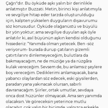
Çağrı"dır. Bu öyküde aşkı yalın bir derinlikle
anlatmıştır Buzzati. Metin, birinci kişi anlatımıyla
ve sevgiliye hitap eder tarzda oluşturulduğu
için, kalpten yükselen duyguların dışavurumu
söz konusudur. Öyküde olağanüstü ve büyülü
bir yön yoktur; ama sevgiliye duyulan aşk öyle
anlatılır ki, asıl büyünün aşkın kendisi olduğunu
hissederiz: “Yanımda olman yetecek. Ben -söz
veriyorum- burada durup çatıların gizemli
çatırtılarını dinlemeyeceğim, bulutlara da
bakmayacağım, ne de müziğe ya da rüzgâra
kulak vereceğim. Sevsem de, bu anlamsız şeylere
boş vereceğim. Dediklerimi anlamayacak, bana
yabancı olaylardan söz edecek, eski giysilerden,
paradan yana yakınacak olursan, sabırlı
davranacağım. Şiirler, ortak umutlar, sevdaya
onca dost hüzünler olmayacak. Ama sen yanımda
olacaksın. Ve göreceksin yeterince mutlu
olacağız, çok yalın bir biçimde, yalnızca erkekle