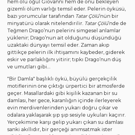
hem ölü oğul Giovanni hem de onu bekleyen
gizemli ölüm varlığı temsil eder. Pelerin öyküsü,
bazı yorumcular tarafından
Tatar Çölü
’nün bir
minyatürü olarak nitelendirilir.
Tatar Çölü
’nde de
Teğmen Drago’nun pelerini simgesel anlamlar
yüklenir; Drago’nun ait olduğunu düşündüğü
uzaktaki dünyayı temsil eder. Zaman akıp
gittikçe pelerin ilk ihtişamını kaybeder, giderek
eskir ve parlaklığını yitirir; tıpkı Drago’nun düş
ve umutları gibi…
"Bir Damla" başlıklı öykü, büyülü gerçekçilik
motiflerinin öne çıktığı ürpertici bir atmosferde
geçer. Masallardaki gibi kişilik kazanan bir su
damlası, her gece, karanlığın içinde ilerleyerek
evin merdivenlerinden yukarı doğru çıkar ve
odalara yaklaşarak şıp şıp sesiyle uykuları kaçırır.
Yerçekimine karşı gelip yukarı çıkan su damlası
sanki akıllıdır, bir gerçeği anımsatmak ister