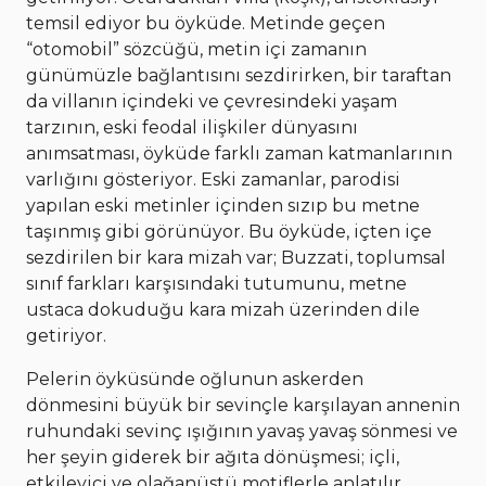
temsil ediyor bu öyküde. Metinde geçen
“otomobil” sözcüğü, metin içi zamanın
günümüzle bağlantısını sezdirirken, bir taraftan
da villanın içindeki ve çevresindeki yaşam
tarzının, eski feodal ilişkiler dünyasını
anımsatması, öyküde farklı zaman katmanlarının
varlığını gösteriyor. Eski zamanlar, parodisi
yapılan eski metinler içinden sızıp bu metne
taşınmış gibi görünüyor. Bu öyküde, içten içe
sezdirilen bir kara mizah var; Buzzati, toplumsal
sınıf farkları karşısındaki tutumunu, metne
ustaca dokuduğu kara mizah üzerinden dile
getiriyor.
Pelerin öyküsünde oğlunun askerden
dönmesini büyük bir sevinçle karşılayan annenin
ruhundaki sevinç ışığının yavaş yavaş sönmesi ve
her şeyin giderek bir ağıta dönüşmesi; içli,
etkileyici ve olağanüstü motiflerle anlatılır.