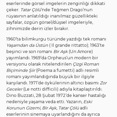
eserlerinde görsel imgelerin zenginliği dikkati
çeker.
Tatar Çölü
’nde Teğmen Drago’nun
rüyasının anlatıldığı inanılmaz güzellikteki
sayfalar, özgün görsel/düşsel imgeleriyle,
zihnimizde derin izler bırakır.
1960’ta bilimkurgu türünde yazdığı tek romanı
Yaşamdan da Üstün
( Il grande rittatto); 1963’te
beşinci ve son romanı
Bir Aşk
(Un Amore)
yayımlandı. 1969’da Orpheus’un modern bir
versiyonu olarak nitelendirilen
Çizgi Roman
Biçiminde Şiir
(Poema a fumetti) adlı resimli
romanı yayımlandığında büyük bir ilgiyle
karşılandı. 1971’de öykülerinin altıncı basımı
Zor
Geceler
(Le notti difficili) adıyla kitaplaştırıldı.
Dino Buzzati, 28 Şubat 1972’de kanser hastalığı
nedeniyle yaşama veda etti. Yazarın,
Eski
Korunun Gizemi
,
Bir Aşk
,
Tatar Çölü
adlı
eserlerinin sinemaya uyarlandığını da ayrıca