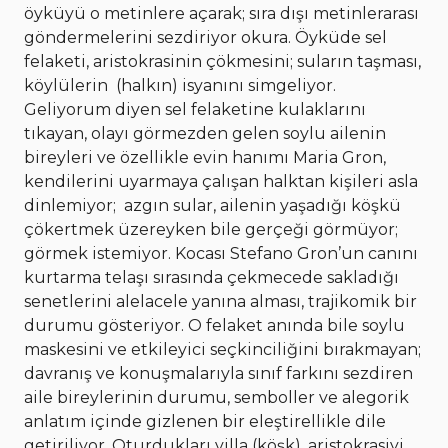
öyküyü o metinlere açarak; sıra dışı metinlerarası
göndermelerini sezdiriyor okura. Öyküde sel
felaketi, aristokrasinin çökmesini; suların taşması,
köylülerin (halkın) isyanını simgeliyor.
Geliyorum diyen sel felaketine kulaklarını
tıkayan, olayı görmezden gelen soylu ailenin
bireyleri ve özellikle evin hanımı Maria Gron,
kendilerini uyarmaya çalışan halktan kişileri asla
dinlemiyor; azgın sular, ailenin yaşadığı köşkü
çökertmek üzereyken bile gerçeği görmüyor;
görmek istemiyor. Kocası Stefano Gron’un canını
kurtarma telaşı sırasında çekmecede sakladığı
senetlerini alelacele yanına alması, trajikomik bir
durumu gösteriyor. O felaket anında bile soylu
maskesini ve etkileyici seçkinciliğini bırakmayan;
davranış ve konuşmalarıyla sınıf farkını sezdiren
aile bireylerinin durumu, semboller ve alegorik
anlatım içinde gizlenen bir eleştirellikle dile
getiriliyor. Oturdukları villa (köşk), aristokrasiyi