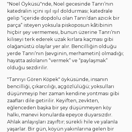
"Noel Öyküsü"nde, Noel gecesinde Tanrı’nın
katedralin içini ışıl ışıl doldurması; katedrale
gelip “içeride dopdolu olan Tanrı’dan azıcık bir
parça” isteyen yoksula piskoposun kâtibinin
hiçbir şey vermemesi, bunun üzerine Tanrı’nın
kiliseyi terk ederek uzak kırlara kaçması gibi
olağanüstü olaylar yer alır. Bencilliğin olduğu
yerde Tanrı’nın (sevginin, merhametin) olmadığı;
hayatta aslolanın “vermek” ve “paylaşmak”
olduğu sezdirilir.
"Tanrıyı Gören Köpek" öyküsünde, insanın
bencilliği, çıkarcılığı, açgözlülüğü; yoksulları
düşünmeyip her zaman kendine yontması gibi
zaafları dile getirilir. Keyiften, zevkten,
eğlenceden başka bir şey düşünmeyen köy
halkı, manevi konularda epeyce duyarsızdır.
Ahlak anlayışları zayıftır; sürekli hile ve yalanla
yaşarlar. Bir gün, köyün yakınlarına gelen bir