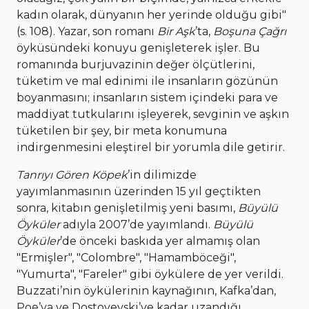
kadın olarak, dünyanın her yerinde olduğu gibi"
(s. 108). Yazar, son romanı
Bir Aşk
’ta,
Boşuna Çağrı
öyküsündeki konuyu genişleterek işler. Bu
romanında burjuvazinin değer ölçütlerini,
tüketim ve mal edinimi ile insanların gözünün
boyanmasını; insanların sistem içindeki para ve
maddiyat tutkularını işleyerek, sevginin ve aşkın
tüketilen bir şey, bir meta konumuna
indirgenmesini eleştirel bir yorumla dile getirir.
Tanrıyı Gören Köpek
’in dilimizde
yayımlanmasının üzerinden 15 yıl geçtikten
sonra, kitabın genişletilmiş yeni basımı,
Büyülü
Öyküler
adıyla 2007’de yayımlandı.
Büyülü
Öyküler
’de önceki baskıda yer almamış olan
"Ermişler", "Colombre", "Hamamböceği",
"Yumurta", "Fareler" gibi öykülere de yer verildi.
Buzzati’nin öykülerinin kaynağının, Kafka’dan,
Poe’ya ve Dostoyevski’ye kadar uzandığı