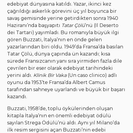
edebiyat dünyasına katıldı. Yazar, ikinci kez
çağrıldığı askerlik görevini üç yıl boyunca bir
savaş gemisinde yerine getirdikten sonra 1940
Haziranı’nda başyapıtı
Tatar Çölü
’nü (Il Deserto
dei Tartari) yayımladı. Bu romanıyla büyük ilgi
gören Buzzati, İtalya’nın en önde gelen
yazarlarından biri oldu. 1949’da Fransa’da basılan
Tatar Çölü, dünya çapında ün kazandı; kısa
sürede Fransızcanın yanı sıra yirmiden fazla dile
çevrilen bir eser olarak edebiyat tarihindeki
yerini aldı.
Klinik Bir Vaka
(Un caso clinico) adlı
oyunu da 1953’te Fransa’da Albert Camus
tarafından sahneye uyarlandı ve büyük bir başarı
kazandı.
Buzzati, 1958’de, toplu öykülerinden oluşan
kitapla İtalya’nın en önemli edebiyat ödülü
sayılan Strega Ödülü’nü aldı. Aynı yıl Milano’da
ilk resim sergisini açan Buzzati’nin edebi