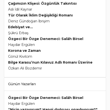
Çağımızın Klişesi: Özgünlük Takıntısı
Aslı İdil Kaynar
Tür Olarak İklim Değişikliği Romanı
Deniz Gündoğan İbrişim
Edebiyat ve...
Şükrü Erbaş
Özgeci Bir Özge Denemeci: Salâh Birsel
Haydar Ergülen
Korona ve Zaman
Gönül Kıvılcım
Bilge Karasu’nun Kılavuz Adlı Romanı Üzerine
Özkan Ali Bozdemir
Günün Yazarları
Özgeci Bir Özge Denemeci: Salâh Birsel
Haydar Ergülen
“Niçin yazıyorum? Hangi doğruyu onaylıyorum?"