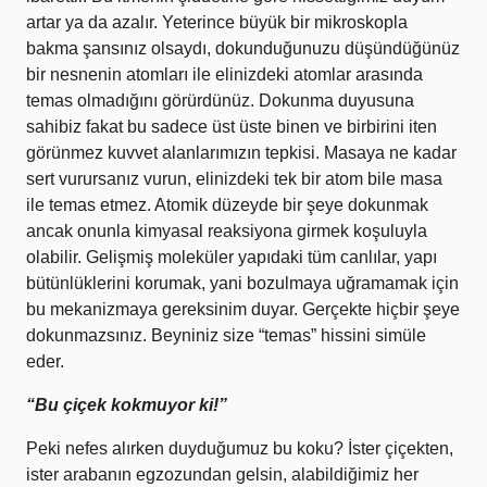
artar ya da azalır. Yeterince büyük bir mikroskopla
bakma şansınız olsaydı, dokunduğunuzu düşündüğünüz
bir nesnenin atomları ile elinizdeki atomlar arasında
temas olmadığını görürdünüz. Dokunma duyusuna
sahibiz fakat bu sadece üst üste binen ve birbirini iten
görünmez kuvvet alanlarımızın tepkisi. Masaya ne kadar
sert vurursanız vurun, elinizdeki tek bir atom bile masa
ile temas etmez. Atomik düzeyde bir şeye dokunmak
ancak onunla kimyasal reaksiyona girmek koşuluyla
olabilir. Gelişmiş moleküler yapıdaki tüm canlılar, yapı
bütünlüklerini korumak, yani bozulmaya uğramamak için
bu mekanizmaya gereksinim duyar. Gerçekte hiçbir şeye
dokunmazsınız. Beyniniz size “temas” hissini simüle
eder.
“Bu çiçek kokmuyor ki!”
Peki nefes alırken duyduğumuz bu koku? İster çiçekten,
ister arabanın egzozundan gelsin, alabildiğimiz her