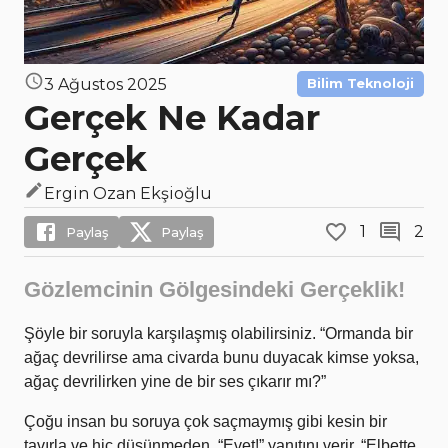
3 Ağustos 2025
Bilim Teknoloji
Gerçek Ne Kadar
Gerçek
Ergin Ozan Ekşioğlu
1
2
Paylaş
Paylaş
Gözlemcinin Gölgesindeki Gerçeklik!
Şöyle bir soruyla karşılaşmış olabilirsiniz. “Ormanda bir
ağaç devrilirse ama civarda bunu duyacak kimse yoksa,
ağaç devrilirken yine de bir ses çıkarır mı?”
Çoğu insan bu soruya çok saçmaymış gibi kesin bir
tavırla ve hiç düşünmeden, “Evet!” yanıtını verir. “Elbette