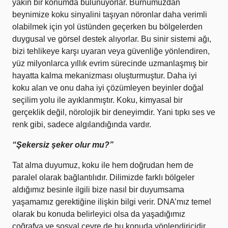
yakın bir konumda bulunuyorlar. Burnumuzdan
beynimize koku sinyalini taşıyan nöronlar daha verimli
olabilmek için yol üstünden geçerken bu bölgelerden
duygusal ve görsel destek alıyorlar. Bu sinir sistemi ağı,
bizi tehlikeye karşı uyaran veya güvenliğe yönlendiren,
yüz milyonlarca yıllık evrim sürecinde uzmanlaşmış bir
hayatta kalma mekanizması oluşturmuştur. Daha iyi
koku alan ve onu daha iyi çözümleyen beyinler doğal
seçilim yolu ile ayıklanmıştır. Koku, kimyasal bir
gerçeklik değil, nörolojik bir deneyimdir. Yani tıpkı ses ve
renk gibi, sadece algılandığında vardır.
“Şekersiz şeker olur mu?”
Tat alma duyumuz, koku ile hem doğrudan hem de
paralel olarak bağlantılıdır. Dilimizde farklı bölgeler
aldığımız besinle ilgili bize nasıl bir duyumsama
yaşamamız gerektiğine ilişkin bilgi verir. DNA’mız temel
olarak bu konuda belirleyici olsa da yaşadığımız
coğrafya ve sosyal çevre de bu konuda yönlendiricidir.