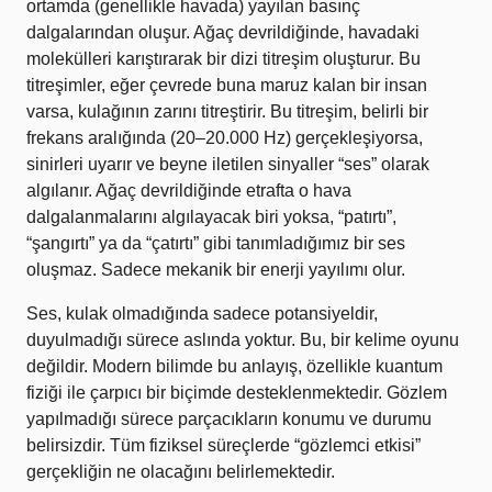
ortamda (genellikle havada) yayılan basınç
dalgalarından oluşur. Ağaç devrildiğinde, havadaki
molekülleri karıştırarak bir dizi titreşim oluşturur. Bu
titreşimler, eğer çevrede buna maruz kalan bir insan
varsa, kulağının zarını titreştirir. Bu titreşim, belirli bir
frekans aralığında (20–20.000 Hz) gerçekleşiyorsa,
sinirleri uyarır ve beyne iletilen sinyaller “ses” olarak
algılanır. Ağaç devrildiğinde etrafta o hava
dalgalanmalarını algılayacak biri yoksa, “patırtı”,
“şangırtı” ya da “çatırtı” gibi tanımladığımız bir ses
oluşmaz. Sadece mekanik bir enerji yayılımı olur.
Ses, kulak olmadığında sadece potansiyeldir,
duyulmadığı sürece aslında yoktur. Bu, bir kelime oyunu
değildir. Modern bilimde bu anlayış, özellikle kuantum
fiziği ile çarpıcı bir biçimde desteklenmektedir. Gözlem
yapılmadığı sürece parçacıkların konumu ve durumu
belirsizdir. Tüm fiziksel süreçlerde “gözlemci etkisi”
gerçekliğin ne olacağını belirlemektedir.