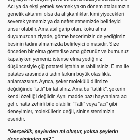
Acı ya da ekşi yemek sevmek yakın dönem atalarımızın
genetik aktarımı olsa da alışkanlıklar, kimi yiyecekleri
severek yememiz ya da nefret etmemizde belirleyici
unsur olabilir. Ama asıl garip olan, koku alma
duyumuzdan ziyade, görme becerimizin de yediğimiz
besinin tadını almamızda belirleyici olmasıdır. Size
önceden bir elma gösterilse ama gözünüz ve burnunuz
kapalıyken yemeniz istense elma yediğiniz
düşüncesiyle çiğ patatesi iştahla ısırabilirsiniz. Elma ile
patates arasındaki tadın farkını büyük olasılıkla
anlamazsınız. Ayrıca, şeker molekülü dilimize
değdiğinde “tatlı” bir tat alırız. Ama bu “tatlılık”, şekerin
kendi özelliği değildir. Aynı madde bazı hayvanlara acı
gelir, hatta zehirli bile olabilir. “Tatlı” veya “acı” gibi
deneyimler, moleküllerin değil, sinir sistemimizin
eseridir.
“Gerçeklik, şeylerden mi oluşur, yoksa şeylerin
deneyiminden mi?”