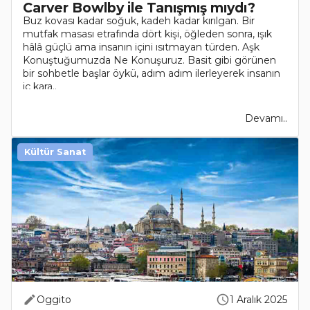
Carver Bowlby ile Tanışmış mıydı?
Buz kovası kadar soğuk, kadeh kadar kırılgan. Bir
mutfak masası etrafında dört kişi, öğleden sonra, ışık
hâlâ güçlü ama insanın içini ısıtmayan türden. Aşk
Konuştuğumuzda Ne Konuşuruz. Basit gibi görünen
bir sohbetle başlar öykü, adım adım ilerleyerek insanın
iç kara..
Devamı..
Kültür Sanat
Oggito
1 Aralık 2025