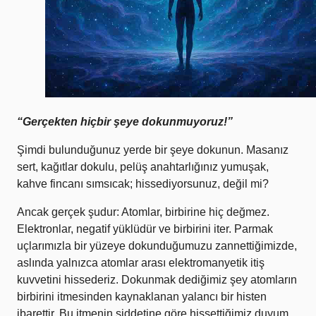
“Gerçekten hiçbir şeye dokunmuyoruz!”
Şimdi bulunduğunuz yerde bir şeye dokunun. Masanız
sert, kağıtlar dokulu, pelüş anahtarlığınız yumuşak,
kahve fincanı sımsıcak; hissediyorsunuz, değil mi?
Ancak gerçek şudur: Atomlar, birbirine hiç değmez.
Elektronlar, negatif yüklüdür ve birbirini iter. Parmak
uçlarımızla bir yüzeye dokunduğumuzu zannettiğimizde,
aslında yalnızca atomlar arası elektromanyetik itiş
kuvvetini hissederiz. Dokunmak dediğimiz şey atomların
birbirini itmesinden kaynaklanan yalancı bir histen
ibarettir. Bu itmenin şiddetine göre hissettiğimiz duyum