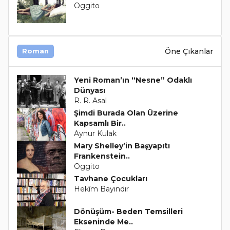
Oggito
Öne Çıkanlar
Roman
Yeni Roman’ın “Nesne” Odaklı
Dünyası
R. R. Asal
Şimdi Burada Olan Üzerine
Kapsamlı Bir..
Aynur Kulak
Mary Shelley’in Başyapıtı
Frankenstein..
Oggito
Tavhane Çocukları
Hekîm Bayındır
Dönüşüm- Beden Temsilleri
Ekseninde Me..