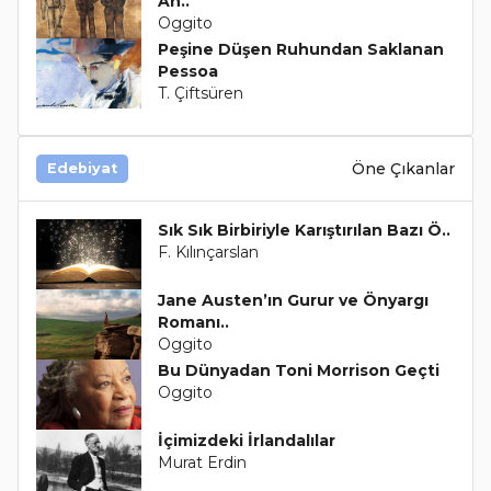
An..
Oggito
Peşine Düşen Ruhundan Saklanan
Pessoa
T. Çiftsüren
Öne Çıkanlar
Edebiyat
Sık Sık Birbiriyle Karıştırılan Bazı Ö..
F. Kılınçarslan
Jane Austen’ın Gurur ve Önyargı
Romanı..
Oggito
Bu Dünyadan Toni Morrison Geçti
Oggito
İçimizdeki İrlandalılar
Murat Erdin