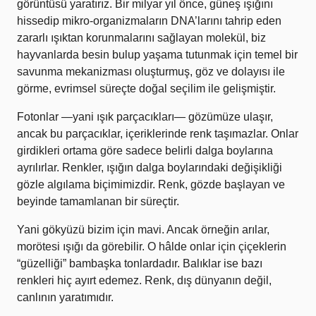
görüntüsü yaratırız. Bir milyar yıl önce, güneş ışığını
hissedip mikro-organizmaların DNA’larını tahrip eden
zararlı ışıktan korunmalarını sağlayan molekül, biz
hayvanlarda besin bulup yaşama tutunmak için temel bir
savunma mekanizması oluşturmuş, göz ve dolayısı ile
görme, evrimsel süreçte doğal seçilim ile gelişmiştir.
Fotonlar —yani ışık parçacıkları— gözümüze ulaşır,
ancak bu parçacıklar, içeriklerinde renk taşımazlar. Onlar
girdikleri ortama göre sadece belirli dalga boylarına
ayrılırlar. Renkler, ışığın dalga boylarındaki değişikliği
gözle algılama biçimimizdir. Renk, gözde başlayan ve
beyinde tamamlanan bir süreçtir.
Yani gökyüzü bizim için mavi. Ancak örneğin arılar,
morötesi ışığı da görebilir. O hâlde onlar için çiçeklerin
“güzelliği” bambaşka tonlardadır. Balıklar ise bazı
renkleri hiç ayırt edemez. Renk, dış dünyanın değil,
canlının yaratımıdır.