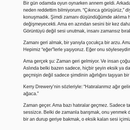
Bir gün odamda oyun oynarken annem geldi. Arkada
neden reddettim bilmiyorum. “Çıkınca görüşürüz,” d
konuşmadık. Şimdi zamanı düşündüğümde aklıma hep 
değişmeyecekti. Ama en azından sesini bir kez daha 
Görüntüyü değil sesi unutmak, insanı zamansız bırak
Zamanı geri almak, bir yanıyla çocukça bir arzu. A
Hepimiz “eğer”lerle yaşıyoruz. Eğer onu söyleseydi
Ama gerçek şu: Zaman geri gelmiyor. Ve insan çoğu 
Aslında belki bazen sadece, hiçbir şeyin eksik ya da 
geçmişin değil sadece şimdinin ağırlığını taşıyan bi
Kerry Drewery’nin sözleriyle: “Hatıralarımız ağır geli
ağaca.”
Zaman geçer. Ama bazı hatıralar geçmez. Sadece taşı
sessizce. Belki de zamanla barışmak, onu yenmek 
bir an durup geriye bakmak, o eksik kalan sesi içim