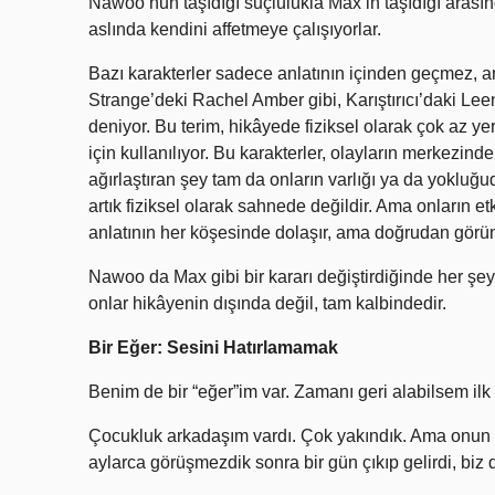
Nawoo’nun taşıdığı suçlulukla Max’in taşıdığı arasınd
aslında kendini affetmeye çalışıyorlar.
Bazı karakterler sadece anlatının içinden geçmez, anl
Strange’deki Rachel Amber gibi, Karıştırıcı’daki Lee
deniyor. Bu terim, hikâyede fiziksel olarak çok az y
için kullanılıyor. Bu karakterler, olayların merkezind
ağırlaştıran şey tam da onların varlığı ya da yokluğu
artık fiziksel olarak sahnede değildir. Ama onların etk
anlatının her köşesinde dolaşır, ama doğrudan görü
Nawoo da Max gibi bir kararı değiştirdiğinde her şe
onlar hikâyenin dışında değil, tam kalbindedir.
Bir Eğer: Sesini Hatırlamamak
Benim de bir “eğer”im var. Zamanı geri alabilsem il
Çocukluk arkadaşım vardı. Çok yakındık. Ama onun 
aylarca görüşmezdik sonra bir gün çıkıp gelirdi, bi