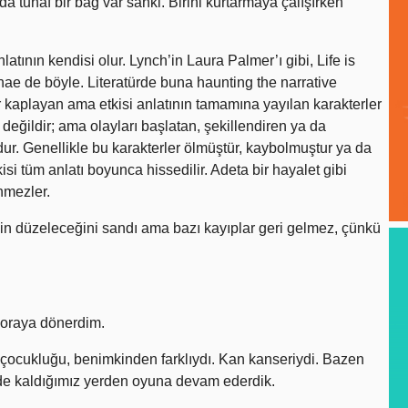
a tuhaf bir bağ var sanki. Birini kurtarmaya çalışırken
atının kendisi olur. Lynch’in Laura Palmer’ı gibi, Life is
nae de böyle. Literatürde buna haunting the narrative
er kaplayan ama etkisi anlatının tamamına yayılan karakterler
e değildir; ama olayları başlatan, şekillendiren ya da
dur. Genellikle bu karakterler ölmüştür, kaybolmuştur ya da
isi tüm anlatı boyunca hissedilir. Adeta bir hayalet gibi
nmezler.
yin düzeleceğini sandı ama bazı kayıplar geri gelmez, çünkü
k oraya dönerdim.
çocukluğu, benimkinden farklıydı. Kan kanseriydi. Bazen
z de kaldığımız yerden oyuna devam ederdik.