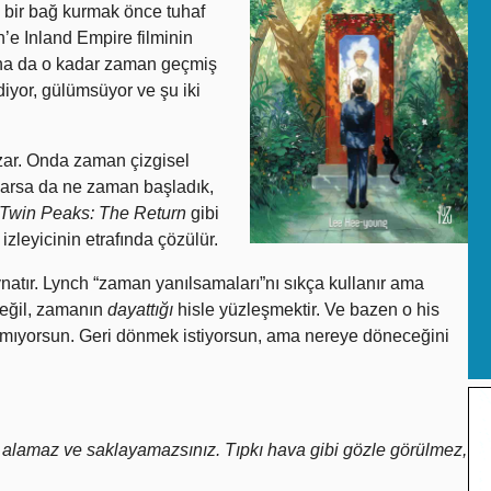
a bir bağ kurmak önce tuhaf
’e Inland Empire filminin
sana da o kadar zaman geçmiş
 diyor, gülümsüyor ve şu iki
zar. Onda zaman çizgisel
 varsa da ne zaman başladık,
Twin Peaks: The Return
gibi
zleyicinin etrafında çözülür.
natır. Lynch “zaman yanılsamaları”nı sıkça kullanır ama
eğil, zamanın
dayattığı
hisle yüzleşmektir. Ve bazen o his
amıyorsun. Geri dönmek istiyorsun, ama nereye döneceğini
alamaz ve saklayamazsınız. Tıpkı hava gibi gözle görülmez,