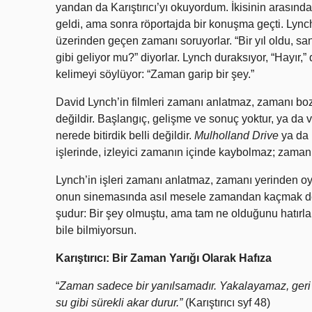
yandan da Karıştırıcı’yı okuyordum. İkisinin arasınd
geldi, ama sonra röportajda bir konuşma geçti. Lynch
üzerinden geçen zamanı soruyorlar. “Bir yıl oldu, 
gibi geliyor mu?” diyorlar. Lynch duraksıyor, “Hayır,”
kelimeyi söylüyor: “Zaman garip bir şey.”
David Lynch’in filmleri zamanı anlatmaz, zamanı bo
değildir. Başlangıç, gelişme ve sonuç yoktur, ya da
nerede bitirdik belli değildir.
Mulholland Drive
ya da
işlerinde, izleyici zamanın içinde kaybolmaz; zaman i
Lynch’in işleri zamanı anlatmaz, zamanı yerinden oy
onun sinemasında asıl mesele zamandan kaçmak d
şudur: Bir şey olmuştu, ama tam ne olduğunu hatırl
bile bilmiyorsun.
Karıştırıcı: Bir Zaman Yarığı Olarak Hafıza
“
Zaman sadece bir yanılsamadır. Yakalayamaz, geri 
su gibi sürekli akar durur.”
(Karıştırıcı syf 48)