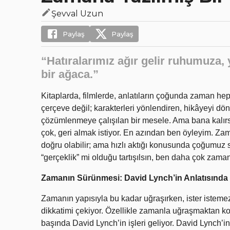
Şevval Uzun
Paylaş
Paylaş
“Hatıralarımız ağır gelir ruhumuza, 
bir ağaca.”
Kitaplarda, filmlerde, anlatıların çoğunda zaman hep
çerçeve değil; karakterleri yönlendiren, hikâyeyi dön
çözümlenmeye çalışılan bir mesele. Ama bana kalırsa,
çok, geri almak istiyor. En azından ben öyleyim. Za
doğru olabilir; ama hızlı aktığı konusunda çoğumuz s
“gerçeklik” mi olduğu tartışılsın, ben daha çok za
Zamanın Sürünmesi: David Lynch’in Anlatısında
Zamanın yapısıyla bu kadar uğraşırken, ister istemez
dikkatimi çekiyor. Özellikle zamanla uğraşmaktan ko
başında David Lynch’in işleri geliyor. David Lynch’in b