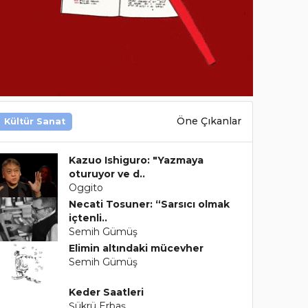
Öne Çıkanlar
Kültür Sanat
Kazuo Ishiguro: "Yazmaya
oturuyor ve d..
Oggito
Necati Tosuner: “Sarsıcı olmak
içtenli..
Semih Gümüş
Elimin altındaki mücevher
Semih Gümüş
Keder Saatleri
Şükrü Erbaş