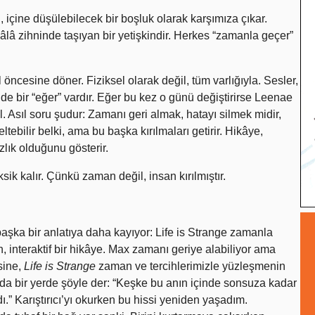
l, içine düşülebilecek bir boşluk olarak karşımıza çıkar.
hâlâ zihninde taşıyan bir yetişkindir. Herkes “zamanla geçer”
l öncesine döner. Fiziksel olarak değil, tüm varlığıyla. Sesler,
de bir “eğer” vardır. Eğer bu kez o günü değiştirirse Leenae
l. Asıl soru şudur: Zamanı geri almak, hatayı silmek midir,
bilir belki, ama bu başka kırılmaları getirir. Hikâye,
zlık olduğunu gösterir.
ik kalır. Çünkü zaman değil, insan kırılmıştır.
şka bir anlatıya daha kayıyor: Life is Strange zamanla
 interaktif bir hikâye. Max zamanı geriye alabiliyor ama
sine,
Life is Strange
zaman ve tercihlerimizle yüzleşmenin
nda bir yerde şöyle der: “Keşke bu anın içinde sonsuza kadar
 Karıştırıcı’yı okurken bu hissi yeniden yaşadım.