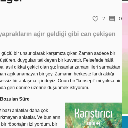
2
0
yaprakların ağır geldiği gibi can çekişen
 güçlü bir unsur olarak karşımıza çıkar. Zaman sadece bir
üştüren, duyguları tetikleyen bir kuvvettir. Felsefede hâlâ
 asıl dikkat çekici olan şu: İnsanlar zamanı ileri sarmaktan
man açıklanamayan bir şey. Zamanın herkeste farklı aktığı
essiz bir anlaşma içindeyiz. Onun bir “konsept” mi yoksa bir
manda geri dönme üzerine düşünmek istiyorum.
 Bozulan Süre
 bazı anlatılar daha çok
rkmayan anlatılar. Ve bunların
ir röportajını izliyordum, bir