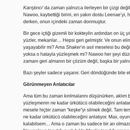
Karıştırıcı
’ da zaman yalnızca ilerleyen bir çizgi deği
Nawoo, kaybettiği birini, en yakın dostu Leenae’yi, 
derken, onun içindeki zaman donmuştur.
Bir gece içtiği gizemli bir kokteylin ardından on üç yı
yüzler, mekanlar… Hepsi geri gelmiştir. Ve onun elin
yaşayabilir mi? Ama
Shaker
'ın asıl meselesi bu deği
yoksa o hatayla yüzleşmek mi? Nawoo her şeyi düzelte
zamanı geri almanın bir çözüm değil, başka bir yalnı
Bazı şeyler sadece yaşanır. Geri döndüğünde bile eks
Görünmeyen Anlatıcılar
Ama tüm bu zaman kırılmalarını düşünürken, aklım ba
yüzleşmenin ne kadar ürkütücü olabileceğini anlatan,
mesele hiçbir zaman “keşke”yi silmek değil. Tam ter
ne kadar ürkütücü olabileceğini anlatıyor. Max, oyu
kalabilsem… Ama o zaman bu sadece bir an olmazdı.”