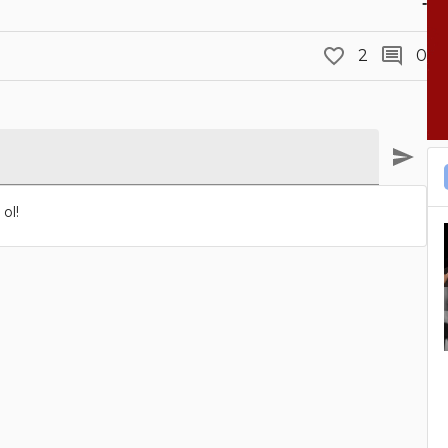
-
2
0
ol!