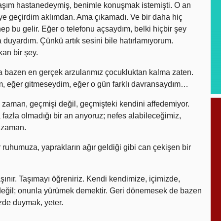
şım hastanedeymiş, benimle konuşmak istemişti. O an
iye geçirdim aklımdan. Ama çıkamadı. Ve bir daha hiç
bu gelir. Eğer o telefonu açsaydım, belki hiçbir şey
duyardım. Çünkü artık sesini bile hatırlamıyorum.
an bir şey.
ma bazen en gerçek arzularımız çocukluktan kalma zaten.
m, eğer gitmeseydim, eğer o gün farklı davransaydım…
zaman, geçmişi değil, geçmişteki kendini affedemiyor.
fazla olmadığı bir an arıyoruz; nefes alabileceğimiz,
r zaman.
r ruhumuza, yaprakların ağır geldiği gibi can çekişen bir
nır. Taşımayı öğreniriz. Kendi kendimize, içimizde,
değil; onunla yürümek demektir. Geri dönemesek de bazen
izde duymak, yeter.