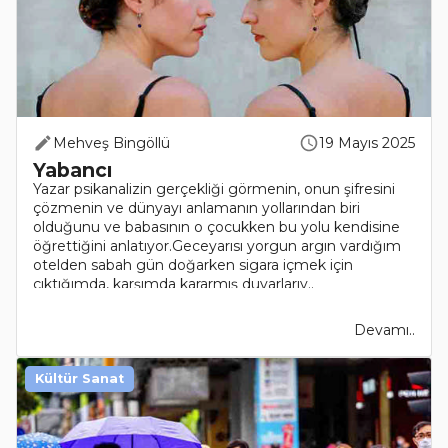
Mehveş Bingöllü
19 Mayıs 2025
Yabancı
Yazar psikanalizin gerçekliği görmenin, onun şifresini
çözmenin ve dünyayı anlamanın yollarından biri
olduğunu ve babasının o çocukken bu yolu kendisine
öğrettiğini anlatıyor.Geceyarısı yorgun argın vardığım
otelden sabah gün doğarken sigara içmek için
çıktığımda, karşımda kararmış duvarlarıy..
Devamı..
Kültür Sanat