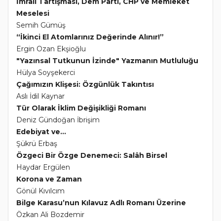
İmralı Tartışması, Dem Parti, CHP ve Memleket
Meselesi
Semih Gümüş
“İkinci El Atomlarınız Değerinde Alınır!”
Ergin Ozan Ekşioğlu
"Yazınsal Tutkunun İzinde" Yazmanın Mutluluğu
Hülya Soyşekerci
Çağımızın Klişesi: Özgünlük Takıntısı
Aslı İdil Kaynar
Tür Olarak İklim Değişikliği Romanı
Deniz Gündoğan İbrişim
Edebiyat ve...
Şükrü Erbaş
Özgeci Bir Özge Denemeci: Salâh Birsel
Haydar Ergülen
Korona ve Zaman
Gönül Kıvılcım
Bilge Karasu’nun Kılavuz Adlı Romanı Üzerine
Özkan Ali Bozdemir