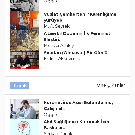
Oggito
Vuslat Çamkerten: "Karanlığıma
yürüyeb..
M. A. Seyrek
Ataerkil Düzenin İlk Feminist
Eleştiri..
Melissa Ashley
Sıradan (Olmayan) Bir Gün'ü
Erdinç Akkoyunlu
Öne Çıkanlar
Sağlık
Koronavirüs Aşısı Bulundu mu,
Çalışmal..
Oggito
Akıl Sağlığımızı Korumak İçin
Başkalar..
Serkan Parlak