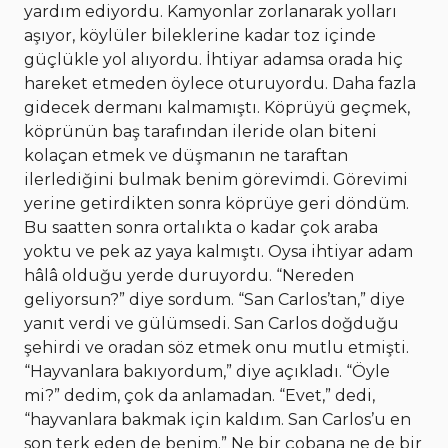
yardım ediyordu. Kamyonlar zorlanarak yolları
aşıyor, köylüler bileklerine kadar toz içinde
güçlükle yol alıyordu. İhtiyar adamsa orada hiç
hareket etmeden öylece oturuyordu. Daha fazla
gidecek dermanı kalmamıştı. Köprüyü geçmek,
köprünün baş tarafından ileride olan biteni
kolaçan etmek ve düşmanın ne taraftan
ilerlediğini bulmak benim görevimdi. Görevimi
yerine getirdikten sonra köprüye geri döndüm.
Bu saatten sonra ortalıkta o kadar çok araba
yoktu ve pek az yaya kalmıştı. Oysa ihtiyar adam
hâlâ olduğu yerde duruyordu. “Nereden
geliyorsun?” diye sordum. “San Carlos’tan,” diye
yanıt verdi ve gülümsedi. San Carlos doğduğu
şehirdi ve oradan söz etmek onu mutlu etmişti.
“Hayvanlara bakıyordum,” diye açıkladı. “Öyle
mi?” dedim, çok da anlamadan. “Evet,” dedi,
“hayvanlara bakmak için kaldım. San Carlos’u en
son terk eden de benim.” Ne bir çobana ne de bir