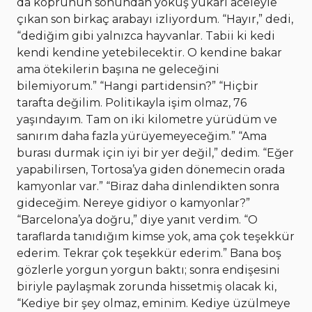
da köprünün sonundan yokuş yukarı aceleyle
çıkan son birkaç arabayı izliyordum. “Hayır,” dedi,
“dediğim gibi yalnızca hayvanlar. Tabii ki kedi
kendi kendine yetebilecektir. O kendine bakar
ama ötekilerin başına ne geleceğini
bilemiyorum.” “Hangi partidensin?” “Hiçbir
tarafta değilim. Politikayla işim olmaz, 76
yaşındayım. Tam on iki kilometre yürüdüm ve
sanırım daha fazla yürüyemeyeceğim.” “Ama
burası durmak için iyi bir yer değil,” dedim. “Eğer
yapabilirsen, Tortosa’ya giden dönemecin orada
kamyonlar var.” “Biraz daha dinlendikten sonra
gideceğim. Nereye gidiyor o kamyonlar?”
“Barcelona’ya doğru,” diye yanıt verdim. “O
taraflarda tanıdığım kimse yok, ama çok teşekkür
ederim. Tekrar çok teşekkür ederim.” Bana boş
gözlerle yorgun yorgun baktı; sonra endişesini
biriyle paylaşmak zorunda hissetmiş olacak ki,
“Kediye bir şey olmaz, eminim. Kediye üzülmeye