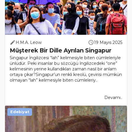
H.M.A. Leow
19 Mayıs 2025
Müşterek Bir Dille Ayrılan Singapur
Singapur İngilizcesi “lah” kelimesiyle biten cümleleriyle
ünlüdür. Peki insanlar bu sözcüğü İngilizcedeki “one”
kelimesinin yerine kullandıkları zaman nasıl bir anlam
ortaya çıkar?Singapur’un renkli kreolü, çevirisi mümkün
olmayan “lah” kelimesiyle biten cümleleriy..
Devamı..
Edebiyat