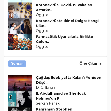
Koronavirüs: Covid-19 Vakaları
Artarke..
Oggito
Koronavirüste İkinci Dalga: Hangi
Ülke..
Oggito
Farmasötik Uyarıcılarla Birlikte
Gelen..
Oggito
Öne Çıkanlar
Roman
Çağdaş Edebiyatta Kalan'ı Yeniden
Düşü..
D. G. İbrişim
II. Abdülhamid ve Sherlock
Holmes'ün R..
Serkan Parlak
Kahraman Stephen