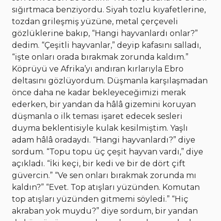
sığırtmaca benziyordu. Siyah tozlu kıyafetlerine,
tozdan grileşmiş yüzüne, metal çerçeveli
gözlüklerine bakıp, “Hangi hayvanlardı onlar?”
dedim. “Çeşitli hayvanlar,” deyip kafasını salladı,
“işte onları orada bırakmak zorunda kaldım.”
Köprüyü ve Afrika’yı andıran kırlarıyla Ebro
deltasını gözlüyordum. Düşmanla karşılaşmadan
önce daha ne kadar bekleyeceğimizi merak
ederken, bir yandan da hâlâ gizemini koruyan
düşmanla o ilk teması işaret edecek sesleri
duyma beklentisiyle kulak kesilmiştim. Yaşlı
adam hâlâ oradaydı. “Hangi hayvanlardı?” diye
sordum. “Topu topu üç çeşit hayvan vardı,” diye
açıkladı. “İki keçi, bir kedi ve bir de dört çift
güvercin.” “Ve sen onları bırakmak zorunda mı
kaldın?” “Evet. Top atışları yüzünden. Komutan
top atışları yüzünden gitmemi söyledi.” “Hiç
akraban yok muydu?” diye sordum, bir yandan