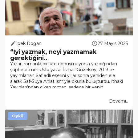
İpek Doğan
27 Mayıs 2025
“İyi yazmak, neyi yazmamak
gerektiğini..
Yazar, romanla birlikte dönüşmüyorsa yazdığından
şüphe etmeli.Usta yazar İsmail Güzelsoy, 2013’te
yayımlanan Saf adlı eserini yıllar sonra yeniden ele
alarak Saf-Suya Anlat ismiyle okurla buluşturdu. İthaki
Yayınları’ndan çıkan roman, sadece bir yenid..
Devamı..
Öykü