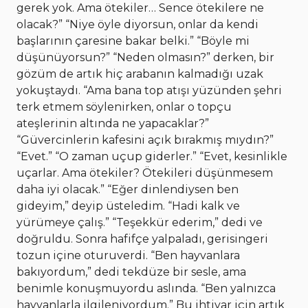
gerek yok. Ama ötekiler… Sence ötekilere ne
olacak?” “Niye öyle diyorsun, onlar da kendi
başlarının çaresine bakar belki.” “Böyle mi
düşünüyorsun?” “Neden olmasın?” derken, bir
gözüm de artık hiç arabanın kalmadığı uzak
yokuştaydı. “Ama bana top atışı yüzünden şehri
terk etmem söylenirken, onlar o topçu
ateşlerinin altında ne yapacaklar?”
“Güvercinlerin kafesini açık bırakmış mıydın?”
“Evet.” “O zaman uçup giderler.” “Evet, kesinlikle
uçarlar. Ama ötekiler? Ötekileri düşünmesem
daha iyi olacak.” “Eğer dinlendiysen ben
gideyim,” deyip üsteledim. “Hadi kalk ve
yürümeye çalış.” “Teşekkür ederim,” dedi ve
doğruldu. Sonra hafifçe yalpaladı, gerisingeri
tozun içine oturuverdi. “Ben hayvanlara
bakıyordum,” dedi tekdüze bir sesle, ama
benimle konuşmuyordu aslında. “Ben yalnızca
hayvanlarla ilgileniyordum.” Bu ihtiyar için artık