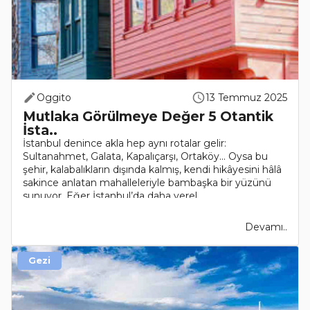
Oggito
13 Temmuz 2025
Mutlaka Görülmeye Değer 5 Otantik
İsta..
İstanbul denince akla hep aynı rotalar gelir:
Sultanahmet, Galata, Kapalıçarşı, Ortaköy... Oysa bu
şehir, kalabalıkların dışında kalmış, kendi hikâyesini hâlâ
sakince anlatan mahalleleriyle bambaşka bir yüzünü
sunuyor. Eğer İstanbul’da daha yerel, ..
Devamı..
Gezi