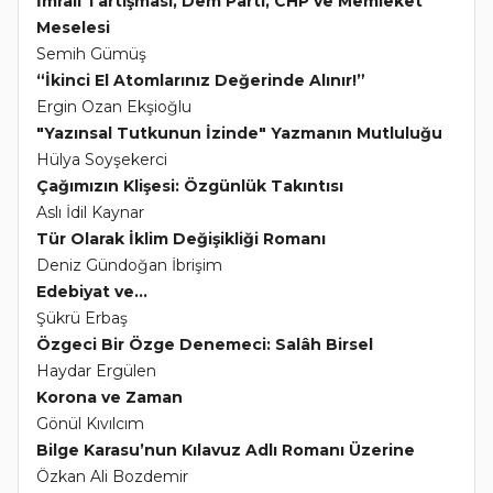
İmralı Tartışması, Dem Parti, CHP ve Memleket
Meselesi
Semih Gümüş
“İkinci El Atomlarınız Değerinde Alınır!”
Ergin Ozan Ekşioğlu
"Yazınsal Tutkunun İzinde" Yazmanın Mutluluğu
Hülya Soyşekerci
Çağımızın Klişesi: Özgünlük Takıntısı
Aslı İdil Kaynar
Tür Olarak İklim Değişikliği Romanı
Deniz Gündoğan İbrişim
Edebiyat ve...
Şükrü Erbaş
Özgeci Bir Özge Denemeci: Salâh Birsel
Haydar Ergülen
Korona ve Zaman
Gönül Kıvılcım
Bilge Karasu’nun Kılavuz Adlı Romanı Üzerine
Özkan Ali Bozdemir