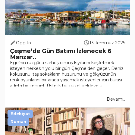
Oggito
13 Temmuz 2025
Çeşme’de Gün Batımı İzlenecek 6
Manzar..
Ege’nin rüzgârla sarhoş olmuş kıyılarını keşfetmek
isteyen herkesin yolu bir gün Çeşme’den geçer. Deniz
kokusunu, taş sokakların huzurunu ve gökyüzünün
renk oyunlarını bir arada yaşamak isteyenler için burası
adeta bir cennet. Üstelik bu güzel beldeye u..
Devamı..
Edebiyat
Roman