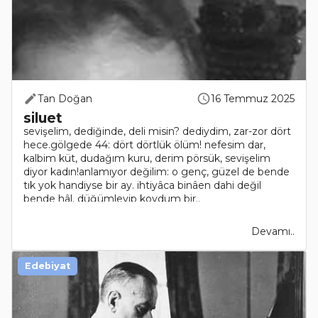
Tan Doğan
16 Temmuz 2025
siluet
sevişelim, dediğinde, deli misin? dediydim, zar-zor dört
hece.gölgede 44: dört dörtlük ölüm! nefesim dar,
kalbim küt, dudağım kuru, derim pörsük, sevişelim
diyor kadın!anlamıyor değilim: o genç, güzel de bende
tık yok handiyse bir ay. ihtiyâca binâen dahi değil
bende hâl. düğümleyip koydum bir..
Devamı..
Edebiyat