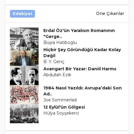
Öne Çıkanlar
Edebiyat
Erdal Öz'ün Yaralısın Romanının
"Gerge..
Büşra Hatiboğlu
Hiçbir Şey Göründüğü Kadar Kolay
Değil
B. Y. Genç
Avangart Bir Yazar: Daniil Harms
Abdullah Ezik
1984 Nasıl Yazıldı: Avrupa’daki Son
Ad..
Joe Sommerlad
12 Eylül'ün Gölgesi
Hülya Soyşekerci