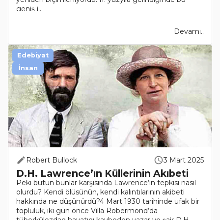
geniş i..
Devamı..
Edebiyat
İnsan
Robert Bullock
3 Mart 2025
D.H. Lawrence’ın Küllerinin Akıbeti
Peki bütün bunlar karşısında Lawrence’ın tepkisi nasıl
olurdu? Kendi ölüsünün, kendi kalıntılarının akibeti
hakkında ne düşünürdü?4 Mart 1930 tarihinde ufak bir
topluluk, iki gün önce Villa Robermond’da
tüberkülozdan hayatını kaybeden yazar ve şair D.H.