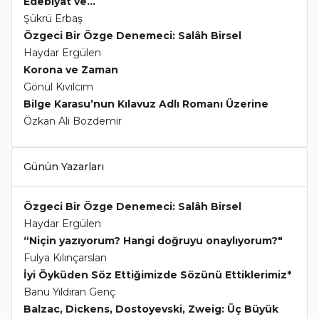
Edebiyat ve...
Şükrü Erbaş
Özgeci Bir Özge Denemeci: Salâh Birsel
Haydar Ergülen
Korona ve Zaman
Gönül Kıvılcım
Bilge Karasu’nun Kılavuz Adlı Romanı Üzerine
Özkan Ali Bozdemir
Günün Yazarları
Özgeci Bir Özge Denemeci: Salâh Birsel
Haydar Ergülen
“Niçin yazıyorum? Hangi doğruyu onaylıyorum?"
Fulya Kılınçarslan
İyi Öyküden Söz Ettiğimizde Sözünü Ettiklerimiz*
Banu Yıldıran Genç
Balzac, Dickens, Dostoyevski, Zweig: Üç Büyük