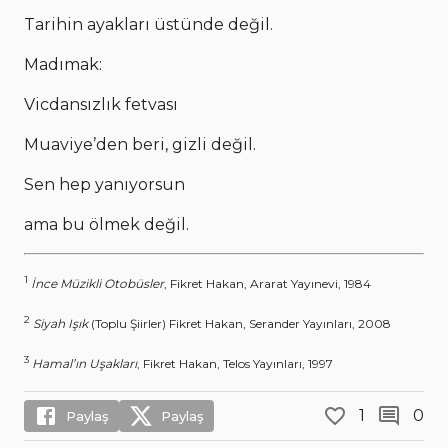
Tarihin ayakları üstünde değil.
Madımak:
Vicdansızlık fetvası
Muaviye’den beri, gizli değil.
Sen hep yanıyorsun
ama bu ölmek değil.
1
İnce Müzikli Otobüsler
, Fikret Hakan, Ararat Yayınevi, 1984
2
Siyah Işık
(Toplu Şiirler) Fikret Hakan, Serander Yayınları, 2008
3
Hamal’ın Uşakları
, Fikret Hakan, Telos Yayınları, 1997
1
0
Paylaş
Paylaş