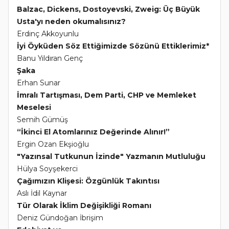
Balzac, Dickens, Dostoyevski, Zweig: Üç Büyük
Usta'yı neden okumalısınız?
Erdinç Akkoyunlu
İyi Öyküden Söz Ettiğimizde Sözünü Ettiklerimiz*
Banu Yıldıran Genç
Şaka
Erhan Sunar
İmralı Tartışması, Dem Parti, CHP ve Memleket
Meselesi
Semih Gümüş
“İkinci El Atomlarınız Değerinde Alınır!”
Ergin Ozan Ekşioğlu
"Yazınsal Tutkunun İzinde" Yazmanın Mutluluğu
Hülya Soyşekerci
Çağımızın Klişesi: Özgünlük Takıntısı
Aslı İdil Kaynar
Tür Olarak İklim Değişikliği Romanı
Deniz Gündoğan İbrişim