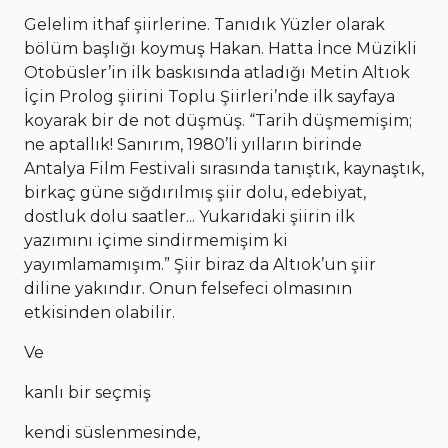
Gelelim ithaf şiirlerine. Tanıdık Yüzler olarak
bölüm başlığı koymuş Hakan. Hatta İnce Müzikli
Otobüsler’in ilk baskısında atladığı Metin Altıok
İçin Prolog şiirini Toplu Şiirleri’nde ilk sayfaya
koyarak bir de not düşmüş. “Tarih düşmemişim;
ne aptallık! Sanırım, 1980’li yılların birinde
Antalya Film Festivali sırasında tanıştık, kaynaştık,
birkaç güne sığdırılmış şiir dolu, edebiyat,
dostluk dolu saatler... Yukarıdaki şiirin ilk
yazımını içime sindirmemişim ki
yayımlamamışım.” Şiir biraz da Altıok’un şiir
diline yakındır. Onun felsefeci olmasının
etkisinden olabilir.
Ve
kanlı bir seçmiş
kendi süslenmesinde,