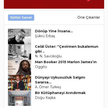
Öne Çıkanlar
Kültür Sanat
Dönüp Yine İnsana...
Şükrü Erbaş
Celâl Üster: “Çevirmen bukalemun
gibi ..
N. N. Savcılıoğlu
Man Booker 2015 Marlon James’ın
Oggito
Dünyayı Uykusuzluk Salgını
Sararsa...
A. Ömer Türkeş
Bir Kütüphaneyi Arındırmak
Doğu Kaşka