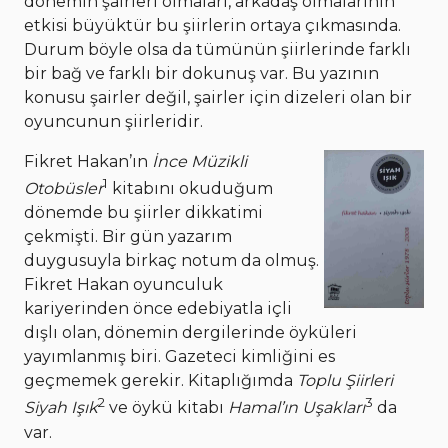
dönemin şairleri olmaları, arkadaş olmalarının
etkisi büyüktür bu şiirlerin ortaya çıkmasında.
Durum böyle olsa da tümünün şiirlerinde farklı
bir bağ ve farklı bir dokunuş var. Bu yazının
konusu şairler değil, şairler için dizeleri olan bir
oyuncunun şiirleridir.
Fikret Hakan’ın
İnce Müzikli
1
Otobüsler
kitabını okuduğum
dönemde bu şiirler dikkatimi
çekmişti. Bir gün yazarım
duygusuyla birkaç notum da olmuş.
Fikret Hakan oyunculuk
kariyerinden önce edebiyatla içli
dışlı olan, dönemin dergilerinde öyküleri
yayımlanmış biri. Gazeteci kimliğini es
geçmemek gerekir. Kitaplığımda
Toplu Şiirleri
2
3
Siyah Işık
ve öykü kitabı
Hamal’ın Uşakları
da
var.