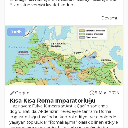
Biz okulun verdiği kıyafet kodun..
Devamı..
Tarih
Oggito
9 Mart 2025
Kısa Kısa Roma İmparatorluğu
Hazırlayan: Fulya KılınçarslanAntik Çağ’ın sonlarına
doğru Batı’da, Akdeniz’in neredeyse tamamı Roma
İmparatorluğu tarafından kontrol ediliyor ve o bölgede
yaşayan topluluklar “Romalılaşma” olarak bilinen etkiyle
yeniden biçimleniyordu. II. yüzyıla gelindiğinde bu