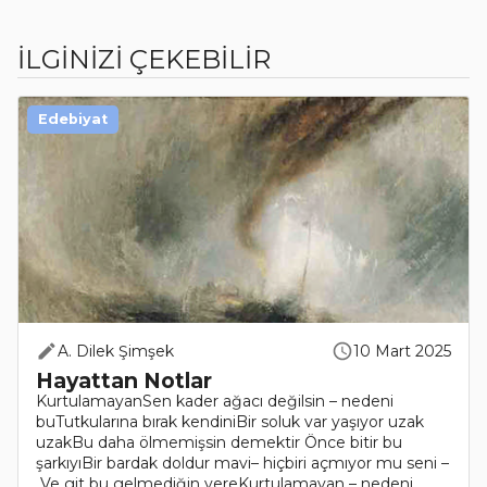
İLGİNİZİ ÇEKEBİLİR
Edebiyat
A. Dilek Şimşek
10 Mart 2025
Hayattan Notlar
KurtulamayanSen kader ağacı değilsin – nedeni
buTutkularına bırak kendiniBir soluk var yaşıyor uzak
uzakBu daha ölmemişsin demektir Önce bitir bu
şarkıyıBir bardak doldur mavi– hiçbiri açmıyor mu seni –
Ve git bu gelmediğin yereKurtulamayan – nedeni