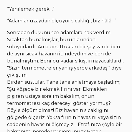
“Yenilemek gerek…”
“Adamlar uzaydan ölçüyor sıcaklığı, biz hâlâ…”
Sonradan düşününce adamlara hak verdim.
Sıcaktan bunalmışlar, burunlarından
soluyorlardı. Ama unuttukları bir şey vardı, ben
de aynı sıcak havanın içindeydim ve ben de
bunalmıştım. Beni bu kadar sıkıştırmayacaklardı.
"Sizin termometreler yanlış yerde arkadaş!" diye
çıkıştım.
Birden sustular. Tane tane anlatmaya başladım;
"Şu köşede bir ekmek fırını var. Ekmekleri
pişiren ustaya soralım bakalım, onun
termometresi kaç dereceyi gösteriyormuş?
Böyle ölçüm olmaz! Biz havanın sıcaklığını
gölgede ölçeriz. Yoksa fırının havasını veya sizin
caddenin havasını ölçmeyiz… Etrafınıza şöyle bir
baksanıza, nerede yaşıyorsunuz? Beton