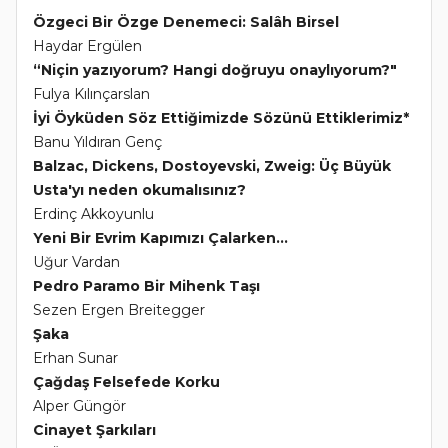
Özgeci Bir Özge Denemeci: Salâh Birsel
Haydar Ergülen
“Niçin yazıyorum? Hangi doğruyu onaylıyorum?"
Fulya Kılınçarslan
İyi Öyküden Söz Ettiğimizde Sözünü Ettiklerimiz*
Banu Yıldıran Genç
Balzac, Dickens, Dostoyevski, Zweig: Üç Büyük
Usta'yı neden okumalısınız?
Erdinç Akkoyunlu
Yeni Bir Evrim Kapımızı Çalarken...
Uğur Vardan
Pedro Paramo Bir Mihenk Taşı
Sezen Ergen Breitegger
Şaka
Erhan Sunar
Çağdaş Felsefede Korku
Alper Güngör
Cinayet Şarkıları