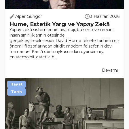
Alper Güngör
3 Haziran 2026
Hume, Estetik Yargı ve Yapay Zekâ
Yapay zekâ sistemlerinin avantajı, bu sentez sürecini
insan sınırlılıklarının ötesinde
gerçekleştirebilmesidir.David Hume felsefe tarihinin en
önemli filozoflarından biridir; modern felsefenin devi
Immanuel Kant’ı derin uykusundan uyandırmış,
epistemoloji, estetik, b..
Devamı..
Hayat
Tarih