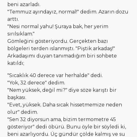
beni azarladı.
"Temmuz ayındayız, normal!" dedim. Azarın dozu
arttı.
"Nesi normal yahu! Şuraya bak, her yerim
sırılsıklam."
Gömleğini gösteriyordu. Gerçekten bazı
bölgeleri terden ıslanmıştı. "Piştik arkadaş!"
Arkadaşımı duyan tanımadığım biri sohbete
katıldı;
"Sıcaklık 40 derece var herhalde" dedi.
"Yok, 32 derece" dedim.
"Nem yüksek, değil mi?" diye söze karıştı bir
başkası.
"Evet, yüksek. Daha sıcak hissetmemize neden
olur" dedim.
"Sen 32 diyorsun ama, bizim termometre 45
gösteriyor" dedi öbürü. Bunu öyle bir söyledi ki,
beni azarlıyordu. Üç gündür çölde kalmış ve su