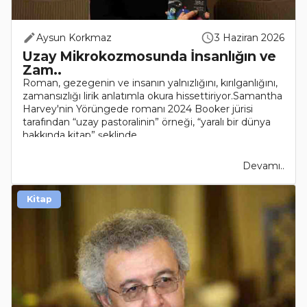
Aysun Korkmaz
3 Haziran 2026
Uzay Mikrokozmosunda İnsanlığın ve
Zam..
Roman, gezegenin ve insanın yalnızlığını, kırılganlığını,
zamansızlığı lirik anlatımla okura hissettiriyor.Samantha
Harvey'nin Yörüngede romanı 2024 Booker jürisi
tarafından “uzay pastoralinin” örneği, “yaralı bir dünya
hakkında kitap” şeklinde ..
Devamı..
Kitap