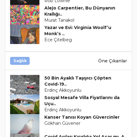
Rob Lownie
Alejo Carpentier, Bu Dünyanın
Krallığı..
Murat Tanakol
Yazar ve Evi: Virginia Woolf’u
Monk’s ..
Ece Çitelbeg
Öne Çıkanlar
Sağlık
50 Bin Ayaklı Taşıyıcı Çöpten
Covid-19..
Erdinç Akkoyunlu
Sosyal Mesafe Villa Fiyatlarını da
Uçu..
Erdinç Akkoyunlu
Kanser Tanısı Koyan Güvercinler
Gökhan Güvener
Covid Aşıları Kısırlığa Yol Açar mı, A..