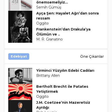
önemsemeliyiz…
Semih Gümüş
Ayça Şen: Hayalet Ağrı’dan sonra
ressam
Oggito
Frankenstein’dan Drakula’ya
Ölümün ve ..
M. R. Granatino
Öne Çıkanlar
Edebiyat
Yirminci Yüzyılın Edebi Cadıları
Brittany Allen
Bertholt Brecht ile Patates
Yetiştirmek
Oggito
J.M. Coetzee’nin Mazeretsiz
Ayrılığı