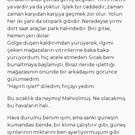
ya vardır ya da yoktur. İşlek bir caddedir, zaman
zaman karşıdan karşıya geçmek zor olur. Yolun
her iki yanı da otopark gibidir. Neredeyse yirmi
dört saat araçlar park halindedir. Biri gitse,
hemen yeri dolar.
Gölge düşen kaldırımdan yürüyerek, ilgimi
çeken mağazaların vitrinlerine baka baka
yürüyordum, hiç acele etmeden. Sıcak beni
bunaltmaya başlamıştı. Biraz ileride işlettiği
mağazasının önünde bir arkadaşımı görünce
gülümsedim.
"Hayırlı işler!" diledim, fırçayı yedim.
Bu sıcaklık da neymiş! Mahvolmuş. Ne olacakmış
bu havaların hali…
Hava durumu benim işim, ama sanki güneşin
kumandası bende, bir klima çalıştırır gibi, güneş
ışınlarının miktarını ben ayarlıyormuşum gibi