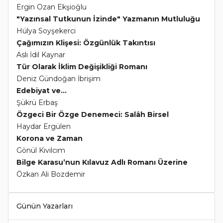
Ergin Ozan Ekşioğlu
"Yazınsal Tutkunun İzinde" Yazmanın Mutluluğu
Hülya Soyşekerci
Çağımızın Klişesi: Özgünlük Takıntısı
Aslı İdil Kaynar
Tür Olarak İklim Değişikliği Romanı
Deniz Gündoğan İbrişim
Edebiyat ve...
Şükrü Erbaş
Özgeci Bir Özge Denemeci: Salâh Birsel
Haydar Ergülen
Korona ve Zaman
Gönül Kıvılcım
Bilge Karasu’nun Kılavuz Adlı Romanı Üzerine
Özkan Ali Bozdemir
Günün Yazarları