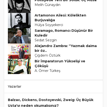
Polisiyede Yeni Bir Soluk: Üç Musa
Melih Günaydın
Artamonov Ailesi: Kölelikten
Burjuvalığa
Hülya Soyşekerci
Saramago, Romancı Düşünür Bir
Kuledir
Sedat Sezgin
Alejandro Zambra: “Yazmak daima
bir öz..
Çiğdem Öztürk
Bir İmparatorun Yükselişi ve
Çöküşü
A. Ömer Türkeş
Yazarlar
Balzac, Dickens, Dostoyevski, Zweig: Üç Büyük
Usta'yı neden okumalısınız?