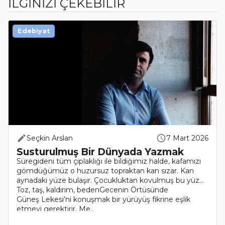
İLGİNİZİ ÇEKEBİLİR
Edebiyat
Seçkin Arslan
7 Mart 2026
Susturulmuş Bir Dünyada Yazmak
Süregideni tüm çıplaklığı ile bildiğimiz halde, kafamızı
gömdüğümüz o huzursuz topraktan kan sızar. Kan
aynadaki yüze bulaşır. Çocukluktan kovulmuş bu yüz…
Toz, taş, kaldırım, bedenGecenin Örtüsünde
Güneş Lekesi’ni konuşmak bir yürüyüş fikrine eşlik
etmeyi gerektirir. Me..