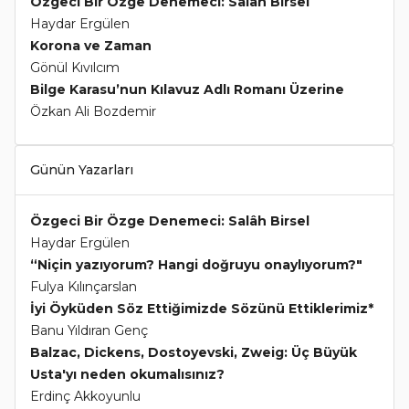
Özgeci Bir Özge Denemeci: Salâh Birsel
Haydar Ergülen
Korona ve Zaman
Gönül Kıvılcım
Bilge Karasu’nun Kılavuz Adlı Romanı Üzerine
Özkan Ali Bozdemir
Günün Yazarları
Özgeci Bir Özge Denemeci: Salâh Birsel
Haydar Ergülen
“Niçin yazıyorum? Hangi doğruyu onaylıyorum?"
Fulya Kılınçarslan
İyi Öyküden Söz Ettiğimizde Sözünü Ettiklerimiz*
Banu Yıldıran Genç
Balzac, Dickens, Dostoyevski, Zweig: Üç Büyük
Usta'yı neden okumalısınız?
Erdinç Akkoyunlu