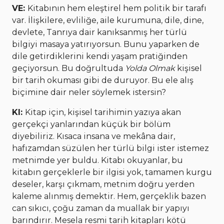
VE:
Kitabının hem eleştirel hem politik bir tarafı
var. İlişkilere, evliliğe, aile kurumuna, dile, dine,
devlete, Tanrıya dair kanıksanmış her türlü
bilgiyi masaya yatırıyorsun. Bunu yaparken de
dile getirdiklerini kendi yaşam pratiğinden
geçiyorsun. Bu doğrultuda
Yolda Olmak
kişisel
bir tarih okuması gibi de duruyor. Bu ele alış
biçimine dair neler söylemek istersin?
KI:
Kitap için, kişisel tarihimin yazıya akan
gerçekçi yanlarından küçük bir bölüm
diyebiliriz. Kısaca insana ve mekâna dair,
hafızamdan süzülen her türlü bilgi ister istemez
metnimde yer buldu. Kitabı okuyanlar, bu
kitabın gerçeklerle bir ilgisi yok, tamamen kurgu
deseler, karşı çıkmam, metnim doğru yerden
kaleme alınmış demektir. Hem, gerçeklik bazen
can sıkıcı, çoğu zaman da muallak bir yapıyı
barındırır. Mesela resmi tarih kitapları kötü