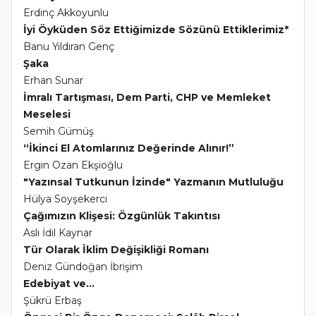
Erdinç Akkoyunlu
İyi Öyküden Söz Ettiğimizde Sözünü Ettiklerimiz*
Banu Yıldıran Genç
Şaka
Erhan Sunar
İmralı Tartışması, Dem Parti, CHP ve Memleket
Meselesi
Semih Gümüş
“İkinci El Atomlarınız Değerinde Alınır!”
Ergin Ozan Ekşioğlu
"Yazınsal Tutkunun İzinde" Yazmanın Mutluluğu
Hülya Soyşekerci
Çağımızın Klişesi: Özgünlük Takıntısı
Aslı İdil Kaynar
Tür Olarak İklim Değişikliği Romanı
Deniz Gündoğan İbrişim
Edebiyat ve...
Şükrü Erbaş