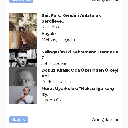
Sait Faik: Kendini Anlatarak
Sergileye..
R. R. Asal
Hayalet
Mehveş Bingöllü
Salinger’ın İki Kahramanı: Franny ve
Z..
John Updike
Dokuz Kiralık Oda Üzerinden Ülkeyi
Anl..
Dilek Karaaslan
Murat Uyurkulak: "Haksızlığa karşı
isy..
Haden Öz
Öne Çıkanlar
Sağlık