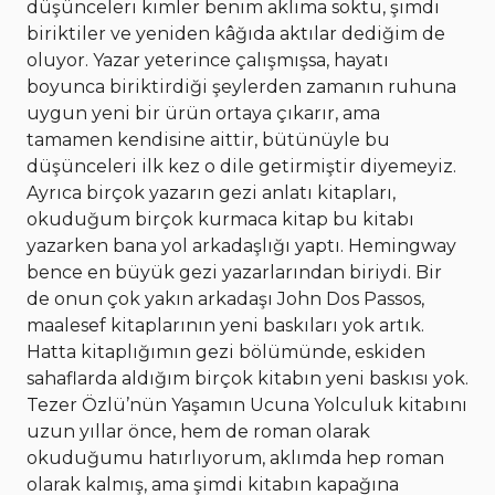
düşünceleri kimler benim aklıma soktu, şimdi
biriktiler ve yeniden kâğıda aktılar dediğim de
oluyor. Yazar yeterince çalışmışsa, hayatı
boyunca biriktirdiği şeylerden zamanın ruhuna
uygun yeni bir ürün ortaya çıkarır, ama
tamamen kendisine aittir, bütünüyle bu
düşünceleri ilk kez o dile getirmiştir diyemeyiz.
Ayrıca birçok yazarın gezi anlatı kitapları,
okuduğum birçok kurmaca kitap bu kitabı
yazarken bana yol arkadaşlığı yaptı. Hemingway
bence en büyük gezi yazarlarından biriydi. Bir
de onun çok yakın arkadaşı John Dos Passos,
maalesef kitaplarının yeni baskıları yok artık.
Hatta kitaplığımın gezi bölümünde, eskiden
sahaflarda aldığım birçok kitabın yeni baskısı yok.
Tezer Özlü’nün Yaşamın Ucuna Yolculuk kitabını
uzun yıllar önce, hem de roman olarak
okuduğumu hatırlıyorum, aklımda hep roman
olarak kalmış, ama şimdi kitabın kapağına