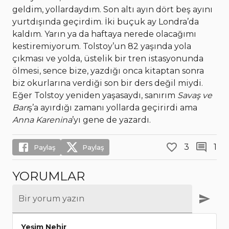
geldim, yollardaydım. Son altı ayın dört beş ayını
yurtdışında geçirdim. İki buçuk ay Londra’da
kaldım. Yarın ya da haftaya nerede olacağımı
kestiremiyorum. Tolstoy’un 82 yaşında yola
çıkması ve yolda, üstelik bir tren istasyonunda
ölmesi, sence bize, yazdığı onca kitaptan sonra
biz okurlarına verdiği son bir ders değil miydi.
Eğer Tolstoy yeniden yaşasaydı, sanırım
Savaş ve
Barı
ş’a ayırdığı zamanı yollarda geçirirdi ama
Anna Karenina
’yı gene de yazardı.
3
1
Paylaş
Paylaş
YORUMLAR
Bir yorum yazın
Yeşim Nehir