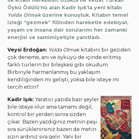
İlk kitabı
Herkesten Uzakta
ile Vedat Türkali
Öykü Ödülü’nü alan Kadir Işık’la yeni kitabı
Yolda Olmak
üzerine konuştuk. Kitabın temel
izleği “gezmek” fiilinden hareketle edebiyat,
yaşam ve insana dair sorularımı her zamanki
enerjisi ve samimiyetiyle yanıtladı.
Veysi Erdoğan:
Yolda Olmak
kitabını bir geziden
çok deneme, anı ve öyküyü de içinde eritmiş
farklı türlerin bir bileşkesi gibi okudum.
Birbiriyle harmanlanmış bu yaklaşım
kendiliğinden mi gelişti, yoksa bile isteye mi
tercih ettin?
Kadir Işık:
Yaratıcı yazıda bazı şeyler
bile isteye olur ama tamamı değil,
kontrol bir yerden sonra sizden
çıkar. Bazen yazdığınız metnin peşi
sıra sürüklenirsiniz bazen de metin
sizin ardınız sıra gelir. Yani bir