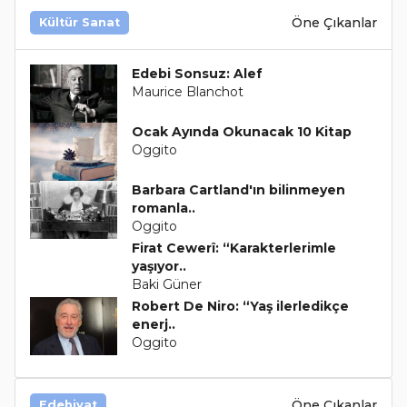
Öne Çıkanlar
Kültür Sanat
Edebi Sonsuz: Alef
Maurice Blanchot
Ocak Ayında Okunacak 10 Kitap
Oggito
Barbara Cartland'ın bilinmeyen
romanla..
Oggito
Firat Cewerî: “Karakterlerimle
yaşıyor..
Baki Güner
Robert De Niro: “Yaş ilerledikçe
enerj..
Oggito
Öne Çıkanlar
Edebiyat