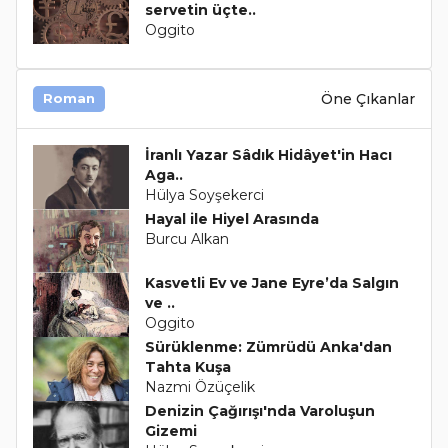
servetin üçte..
Oggito
Öne Çıkanlar
Roman
İranlı Yazar Sâdık Hidâyet'in Hacı
Aga..
Hülya Soyşekerci
Hayal ile Hiyel Arasında
Burcu Alkan
Kasvetli Ev ve Jane Eyre’da Salgın
ve ..
Oggito
Sürüklenme: Zümrüdü Anka'dan
Tahta Kuşa
Nazmi Özüçelik
Denizin Çağırışı'nda Varoluşun
Gizemi