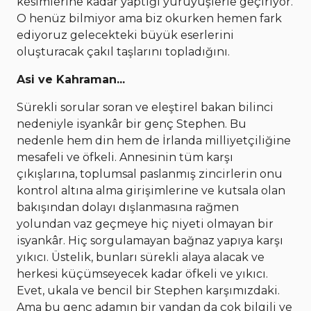
kesimlerine kadar yaptığı yürüyüşlerle geçiriyor.
O henüz bilmiyor ama biz okurken hemen fark
ediyoruz gelecekteki büyük eserlerini
oluşturacak çakıl taşlarını topladığını.
Asi ve Kahraman...
Sürekli sorular soran ve eleştirel bakan bilinci
nedeniyle isyankâr bir genç Stephen. Bu
nedenle hem din hem de İrlanda milliyetçiliğine
mesafeli ve öfkeli. Annesinin tüm karşı
çıkışlarına, toplumsal paslanmış zincirlerin onu
kontrol altına alma girişimlerine ve kutsala olan
bakışından dolayı dışlanmasına rağmen
yolundan vaz geçmeye hiç niyeti olmayan bir
isyankâr. Hiç sorgulamayan bağnaz yapıya karşı
yıkıcı. Üstelik, bunları sürekli alaya alacak ve
herkesi küçümseyecek kadar öfkeli ve yıkıcı.
Evet, ukala ve bencil bir Stephen karşımızdaki.
Ama bu genç adamın bir yandan da çok bilgili ve