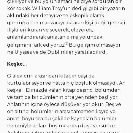
çıkılıyor ve bu yolun amacı ne diye sorduran bir
kör sokak. William Troy’un dediği gibi bir yazarın
aklındaki her detayı ve teleskopik olarak
gördüğü her manzarayı aktaran kişi değil gerekli
ilişkileri kuran ve seçerek, eleyerek,
anlamlandırarak anlatan olma yolundaki
2
gelişimini fark ediyoruz.
Bu gelişim olmasaydı
ne Ulysses ve de Dublinliler yaratılabilirdi.
Keşke…
O alevlerin arasından kitabın başı da
kurtulabilseydi ve hatta hiç boşluk olmasaydı. Ah
keşke… Elimizde kalan kitap beşinci bölümden
ve tam da bir cümlenin orta yerinden başlıyor.
Anlatının içine öylece düşüveriyor okur. Beş ve
on altıncı bölümlerin arası tamamen kayıp ve
anlatı boyunca bu şekilde kaybolan bölümler
nedeniyle anlam boşluklarına düşüyorsunuz.
Anlatının zaten detaylarla dolu olması ve uzun