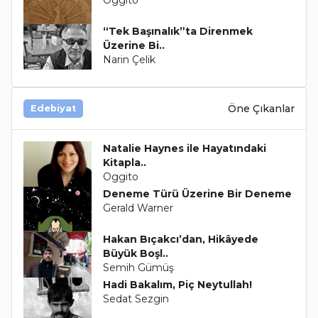
Oggito
“Tek Başınalık”ta Direnmek
Üzerine Bi..
Narin Çelik
Öne Çıkanlar
Edebiyat
Natalie Haynes ile Hayatındaki
Kitapla..
Oggito
Deneme Türü Üzerine Bir Deneme
Gerald Warner
Hakan Bıçakcı’dan, Hikâyede
Büyük Boşl..
Semih Gümüş
Hadi Bakalım, Piç Neytullah!
Sedat Sezgin