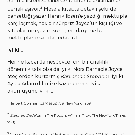
okuma listenize eklerseniz kitapta anlatılanlar
3
berraklaşıyor.
Mesela kitapta detaylı şekilde
bahsettiği yazar Henrik Ibsen’e yazdığı mektupla
karşılaşmak, hoş bir sürpriz. Joyce’un kişiliği ve
kitaplarının yazım süreçleri da gene bu
mektupların satırlarında gizli.
İyi ki…
Her ne kadar James Joyce için bir çıraklık
dönemi kitabı olsa da iyi ki Nora Barnacle Joyce
ateşlerden kurtarmış
Kahraman Stephen
’ı. İyi ki
Aylak Adam dilimize kazandırmış. İyi ki
okumuşum. İyi ki…
1
Herbert Gorman,
James Joyce
, New York, 1939
2
Stephen Dedalus
, In The Rough, William Troy, The NewYork Times,
1945.
3
James Joyce, Sanatçının Mektupları, Notos Kitap, 2015. Yukarıdaki