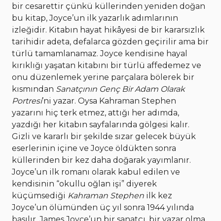
bir cesarettir çünkü küllerinden yeniden doğan
bu kitap, Joyce’un ilk yazarlık adımlarının
izleğidir. Kitabın hayat hikâyesi de bir kararsızlık
tarihidir adeta, defalarca gözden geçirilir ama bir
türlü tamamlanamaz. Joyce kendisine hayal
kırıklığı yaşatan kitabını bir türlü affedemez ve
onu düzenlemek yerine parçalara bölerek bir
kısmından
Sanatçının Genç Bir Adam Olarak
Portresi
’ni yazar. Oysa Kahraman Stephen
yazarını hiç terk etmez, attığı her adımda,
yazdığı her kitabın sayfalarında gölgesi kalır.
Gizli ve kararlı bir şekilde sızar gelecek büyük
eserlerinin içine ve Joyce öldükten sonra
küllerinden bir kez daha doğarak yayımlanır.
Joyce’un ilk romanı olarak kabul edilen ve
kendisinin “okullu oğlan işi” diyerek
küçümsediği
Kahraman Stephen
ilk kez
Joyce’un ölümünden üç yıl sonra 1944 yılında
basılır. James Joyce’un bir sanatçı, bir yazar olma