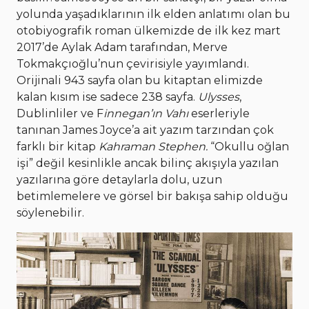
yolunda yaşadıklarının ilk elden anlatımı olan bu
otobiyografik roman ülkemizde de ilk kez mart
2017’de Aylak Adam tarafından, Merve
Tokmakçıoğlu’nun çevirisiyle yayımlandı.
Orijinali 943 sayfa olan bu kitaptan elimizde
kalan kısım ise sadece 238 sayfa.
Ulysses
,
Dublinliler ve F
innegan’ın Vahı
eserleriyle
tanınan James Joyce’a ait yazım tarzından çok
farklı bir kitap
Kahraman Stephen.
“Okullu oğlan
işi” değil kesinlikle ancak bilinç akışıyla yazılan
yazılarına göre detaylarla dolu, uzun
betimlemelere ve görsel bir bakışa sahip olduğu
söylenebilir.