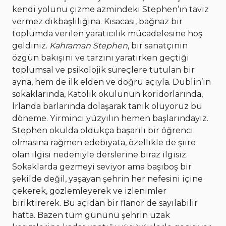
kendi yolunu çizme azmindeki Stephen’ın taviz
vermez dikbaşlılığına. Kısacası, bağnaz bir
toplumda verilen yaratıcılık mücadelesine hoş
geldiniz.
Kahraman Stephen
, bir sanatçının
özgün bakışını ve tarzını yaratırken geçtiği
toplumsal ve psikolojik süreçlere tutulan bir
ayna, hem de ilk elden ve doğru açıyla. Dublin’in
sokaklarında, Katolik okulunun koridorlarında,
İrlanda barlarında dolaşarak tanık oluyoruz bu
döneme. Yirminci yüzyılın hemen başlarındayız.
Stephen okulda oldukça başarılı bir öğrenci
olmasına rağmen edebiyata, özellikle de şiire
olan ilgisi nedeniyle derslerine biraz ilgisiz.
Sokaklarda gezmeyi seviyor ama başıboş bir
şekilde değil, yaşayan şehrin her nefesini içine
çekerek, gözlemleyerek ve izlenimler
biriktirerek. Bu açıdan bir flanör de sayılabilir
hatta. Bazen tüm gününü şehrin uzak