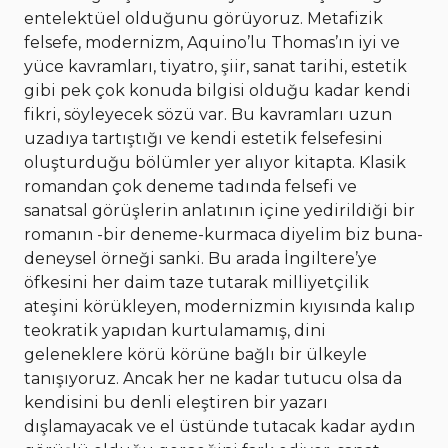
entelektüel olduğunu görüyoruz. Metafizik
felsefe, modernizm, Aquino’lu Thomas’ın iyi ve
yüce kavramları, tiyatro, şiir, sanat tarihi, estetik
gibi pek çok konuda bilgisi olduğu kadar kendi
fikri, söyleyecek sözü var. Bu kavramları uzun
uzadıya tartıştığı ve kendi estetik felsefesini
oluşturduğu bölümler yer alıyor kitapta. Klasik
romandan çok deneme tadında felsefi ve
sanatsal görüşlerin anlatının içine yedirildiği bir
romanın -bir deneme-kurmaca diyelim biz buna-
deneysel örneği sanki. Bu arada İngiltere’ye
öfkesini her daim taze tutarak milliyetçilik
ateşini körükleyen, modernizmin kıyısında kalıp
teokratik yapıdan kurtulamamış, dini
geleneklere körü körüne bağlı bir ülkeyle
tanışıyoruz. Ancak her ne kadar tutucu olsa da
kendisini bu denli eleştiren bir yazarı
dışlamayacak ve el üstünde tutacak kadar aydın