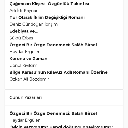
Çağımızın Klişesi: Özgünlük Takıntısı
Aslı İdil Kaynar
Tür Olarak İklim Değişikliği Romanı
Deniz Gündoğan İbrişim
Edebiyat ve...
Şükrü Erbaş
Özgeci Bir Özge Denemeci: Salâh Birsel
Haydar Ergülen
Korona ve Zaman
Gönül Kıvılcım
Bilge Karasu’nun Kılavuz Adlı Romanı Üzerine
Özkan Ali Bozdemir
Günün Yazarları
Özgeci Bir Özge Denemeci: Salâh Birsel
Haydar Ergülen
“Niçin yazıyorum? Hangi doğruyu onaylıyorum?"