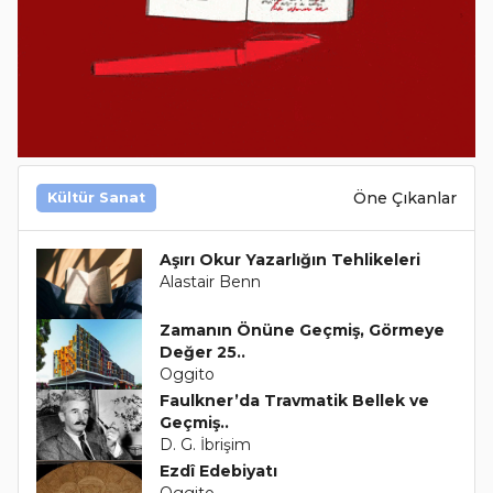
Öne Çıkanlar
Kültür Sanat
Aşırı Okur Yazarlığın Tehlikeleri
Alastair Benn
Zamanın Önüne Geçmiş, Görmeye
Değer 25..
Oggito
Faulkner’da Travmatik Bellek ve
Geçmiş..
D. G. İbrişim
Ezdî Edebiyatı