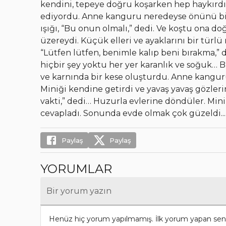
kendini, tepeye doğru koşarken hep haykırdı
ediyordu. Anne kanguru neredeyse önünü bil
ışığı, “Bu onun olmalı,” dedi. Ve koştu ona
üzereydi. Küçük elleri ve ayaklarını bir türl
“Lütfen lütfen, benimle kalıp beni bırakma,” d
hiçbir şey yoktu her yer karanlık ve soğuk… 
ve karnında bir kese oluşturdu. Anne kanguru 
Miniği kendine getirdi ve yavaş yavaş gözler
vakti,” dedi… Huzurla evlerine döndüler. Mini
cevapladı. Sonunda evde olmak çok güzeldi...
Paylaş
Paylaş
YORUMLAR
Bir yorum yazın
Henüz hiç yorum yapılmamış. İlk yorum yapan sen 