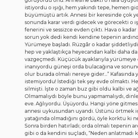
görüyordu onu. Annesine baktı o hâlâ uyuyo
istiyordu o ışığı, hem yakındı tepe, hemen gid
büyümüştü artık. Annesi bir keresinde çok 
sonunda karar verdi gidecek ve görecekti o ı
fenerini ve sessizce evden çıktı. Hava o kada
sorun yok dedi kendi kendine tepenin ardında 
Yürümeye başladı. Rüzgâr o kadar şiddetliydi
hep ve yaklaştıkça heyecandan kalbi daha da h
vazgeçmedi. Küçücük ayaklarıyla yürümeye d
inanıyordu güneşi orda bulacağına ve sonunda
olur burada olmalı nereye gider...” Kafasında 
istemiyordu! İstediği tek şey evde olmaktı. H
silmişti. İşte o zaman buz gibi oldu kalbi ve 
Olmamalıydı böyle bunu yapmamalıydı, dinlem
eve. Ağlıyordu. Üşüyordu. Hangi yöne gitmesi
annesi uykusundan uyandı. Üstünü örtmek iç
yatağında olmadığını gördü, öyle korktu ki ne
Sonra birden hatırladı; orda olmalı tepenin a
gibi o da kendini suçladı, “Neden anlatmadı 