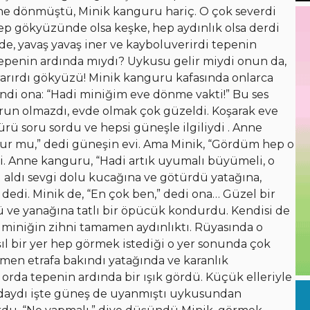
ne dönmüştü, Minik kanguru hariç. O çok severdi
hep gökyüzünde olsa keşke, hep aydınlık olsa derdi
, yavaş yavaş iner ve kayboluverirdi tepenin
 tepenin ardında mıydı? Uykusu gelir miydi onun da,
rırdı gökyüzü! Minik kanguru kafasında onlarca
endi ona: “Hadi miniğim eve dönme vakti!” Bu ses
sorun olmazdı, evde olmak çok güzeldi. Koşarak eve
ürü soru sordu ve hepsi güneşle ilgiliydi . Anne
lur mu,” dedi güneşin evi. Ama Minik, “Gördüm hep o
i. Anne kanguru, “Hadi artık uyumalı büyümeli, o
i aldı sevgi dolu kucağına ve götürdü yatağına,
dedi. Minik de, “En çok ben,” dedi ona… Güzel bir
tü ve yanağına tatlı bir öpücük kondurdu. Kendisi de
 miniğin zihni tamamen aydınlıktı. Rüyasında o
ışıl bir yer hep görmek istediği o yer sonunda çok
en etrafa bakındı yatağında ve karanlık
orda tepenin ardında bir ışık gördü. Küçük elleriyle
rdaydı işte güneş de uyanmıştı uykusundan