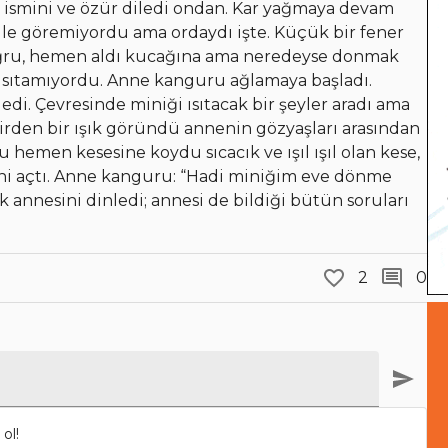
 ismini ve özür diledi ondan. Kar yağmaya devam
e göremiyordu ama ordaydı işte. Küçük bir fener
 doğru, hemen aldı kucağına ama neredeyse donmak
ü ısıtamıyordu. Anne kanguru ağlamaya başladı.
edi. Çevresinde miniği ısıtacak bir şeyler aradı ama
Birden bir ışık göründü annenin gözyaşları arasından
hemen kesesine koydu sıcacık ve ışıl ışıl olan kese,
ini açtı. Anne kanguru: “Hadi miniğim eve dönme
k annesini dinledi; annesi de bildiği bütün soruları
2
0
ol!