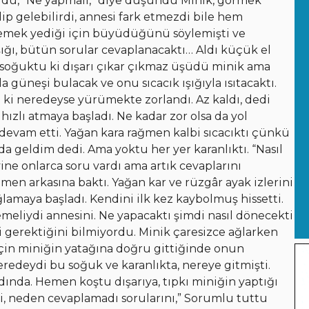
rdu, “Ne yapmalı,” diye düşündü Minik, görmek
ip gelebilirdi, annesi fark etmezdi bile hem
yemek yediği için büyüdüğünü söylemişti ve
şığı, bütün sorular cevaplanacaktı… Aldı küçük el
r soğuktu ki dışarı çıkar çıkmaz üşüdü minik ama
güneşi bulacak ve onu sıcacık ışığıyla ısıtacaktı.
 ki neredeyse yürümekte zorlandı. Az kaldı, dedi
ızlı atmaya başladı. Ne kadar zor olsa da yol
evam etti. Yağan kara rağmen kalbi sıcacıktı çünkü
 geldim dedi. Ama yoktu her yer karanlıktı. “Nasıl
yine onlarca soru vardı ama artık cevaplarını
emen arkasına baktı. Yağan kar ve rüzgâr ayak izlerini
ağlamaya başladı. Kendini ilk kez kaybolmuş hissetti.
eliydi annesini. Ne yapacaktı şimdi nasıl dönecekti
 gerektiğini bilmiyordu. Minik çaresizce ağlarken
in miniğin yatağına doğru gittiğinde onun
redeydi bu soğuk ve karanlıkta, nereye gitmişti.
rdında. Hemen koştu dışarıya, tıpkı miniğin yaptığı
ki, neden cevaplamadı sorularını,” Sorumlu tuttu