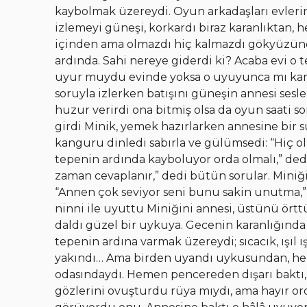
kaybolmak üzereydi. Oyun arkadaşları evleri
izlemeyi güneşi, korkardı biraz karanlıktan, 
içinden ama olmazdı hiç kalmazdı gökyüzünde
ardında. Sahi nereye giderdi ki? Acaba evi o
uyur muydu evinde yoksa o uyuyunca mı kara
soruyla izlerken batışını güneşin annesi sesl
huzur verirdi ona bitmiş olsa da oyun saati 
girdi Minik, yemek hazırlarken annesine bir s
kanguru dinledi sabırla ve gülümsedi: “Hiç o
tepenin ardında kayboluyor orda olmalı,” ded
zaman cevaplanır,” dedi bütün sorular. Miniğ
“Annen çok seviyor seni bunu sakin unutma,” 
ninni ile uyuttu Miniğini annesi, üstünü ört
daldı güzel bir uykuya. Gecenin karanlığında
tepenin ardına varmak üzereydi; sıcacık, ışıl 
yakındı… Ama birden uyandı uykusundan, hem
odasındaydı. Hemen pencereden dışarı baktı, 
gözlerini ovuşturdu rüya mıydı, ama hayır o