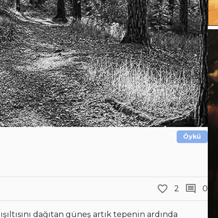
Öykü
2
0
şıltısını dağıtan güneş artık tepenin ardında