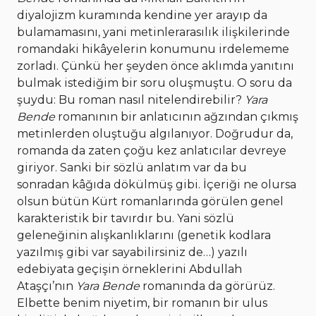
diyalojizm kuramında kendine yer arayıp da
bulamamasını, yani metinlerarasılık ilişkilerinde
romandaki hikâyelerin konumunu irdelememe
zorladı. Çünkü her şeyden önce aklımda yanıtını
bulmak istediğim bir soru oluşmuştu. O soru da
şuydu: Bu roman nasıl nitelendirebilir?
Yara
Bende
romanının bir anlatıcının ağzından çıkmış
metinlerden oluştuğu algılanıyor. Doğrudur da,
romanda da zaten çoğu kez anlatıcılar devreye
giriyor. Sanki bir sözlü anlatım var da bu
sonradan kâğıda dökülmüş gibi. İçeriği ne olursa
olsun bütün Kürt romanlarında görülen genel
karakteristik bir tavırdır bu. Yani sözlü
geleneğinin alışkanlıklarını (genetik kodlara
yazılmış gibi var sayabilirsiniz de…) yazılı
edebiyata geçişin örneklerini Abdullah
Ataşçı’nın
Yara Bende
romanında da görürüz.
Elbette benim niyetim, bir romanın bir ulus