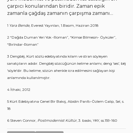
çarpıcı konularından biridir. Zaman epik
zamanla çağdaş zamanın çarpışma zamanı…
1
Yara Bende,
Everest Yayınları, 1.Basım, Haziran 2018
2 “Dağda Duman Yeri Yok -Roman”, “Kimse Bilmesin- Öyküler”,
“Bırîndar-Roman”
3 Dengbêj, Kürt sözlü edebiyatında kilam ve stran söyleyen
sanatçıların adıdır. Dengbêj sözcüğünün kelime anlamı; deng 'ses', bêj
'söyle'dir. Bu kelime, sözün ahenkle icra edilmesini sağlayan kişi
anlamında kullanılmıştır.
4 İthaki, 2012
5 Kürt Edebiyatına Genel Bir Bakış, Abidin Parıltı-Özlem Galip, Sel, s.
18
6 Steven Connor,
Postmodernist Kültür
, 3. baskı, YKY, ss.159-160