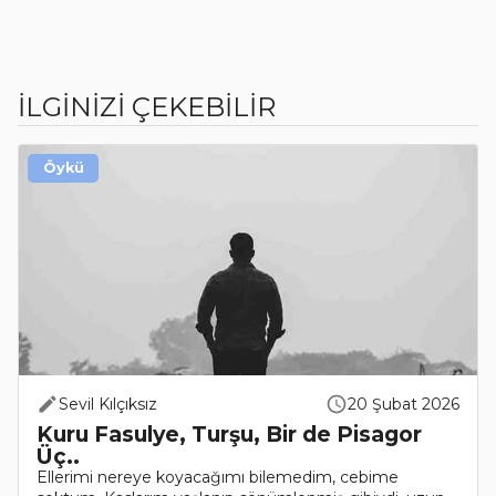
İLGİNİZİ ÇEKEBİLİR
Öykü
Sevil Kılçıksız
20 Şubat 2026
Kuru Fasulye, Turşu, Bir de Pisagor
Üç..
Ellerimi nereye koyacağımı bilemedim, cebime