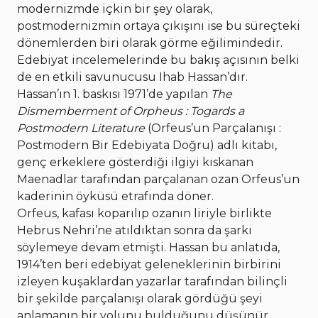
modernizmde içkin bir şey olarak,
postmodernizmin ortaya çıkışını ise bu süreçteki
dönemlerden biri olarak görme eğilimindedir.
Edebiyat incelemelerinde bu bakış açısının belki
de en etkili savunucusu Ihab Hassan’dır.
Hassan’ın 1. baskısı 1971’de yapılan
The
Dismemberment of Orpheus : Togards a
Postmodern Literature
(Orfeus’un Parçalanışı :
Postmodern Bir Edebiyata Doğru) adlı kitabı,
genç erkeklere gösterdiği ilgiyi kıskanan
Maenadlar tarafından parçalanan ozan Orfeus’un
kaderinin öyküsü etrafında döner.
Orfeus, kafası koparılıp ozanın liriyle birlikte
Hebrus Nehri’ne atıldıktan sonra da şarkı
söylemeye devam etmişti. Hassan bu anlatıda,
1914’ten beri edebiyat geleneklerinin birbirini
izleyen kuşaklardan yazarlar tarafından bilinçli
bir şekilde parçalanışı olarak gördüğü şeyi
anlamanın bir yolunu bulduğunu düşünür.