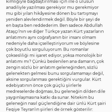
kimliğiyle bağdaştırılması için ille o ulusun
anadiliyle yazılması gerekiyor mu gerekmiyor
mu gibi yılan hikâyesine dönen bu tartışmayı
yeniden alevlendirmek değil. Böyle bir şeyi de
en başta ben reddederim. Ben sadece Abdullah
Ataşçı’nın ve diğer Türkçe yazan Kürt yazarların
anlatımını aynı coğrafyanın bir insanı olmam
nedeniyle daha içselleştiriyorum ve böylesine
çok boyutlu sorguluyorum. Bu romanlar
çoksesliliği mi işaret ediyor, yoksa monolojik bir
anlatımı mı? Çünkü beslenilen ana damarın, çok
zengin sözlü bir anlatım geleneğinden, sözlü
gelenekten gelmesi bunu sorgulamamayı değil,
aksine sorgulanması gerektiğini vurgular. Kürt
edebiyatının önce çok güçlü şiirlerle
medreselerde doğması, bu geleneğin dilden dile
yaygınlaşmasına katkı da sunar. Nitekim bu
geleneğin nasıl güçlendiğine dair ünlü Kürt şairi
Feqiye Teyran’ın şiirleri de örnek gösterilir: