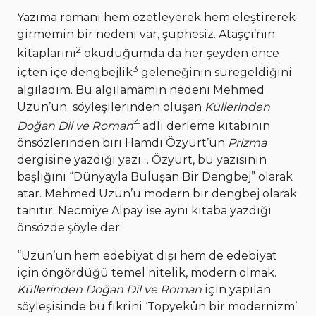
Yazıma romanı hem özetleyerek hem eleştirerek
girmemin bir nedeni var, şüphesiz. Ataşçı’nın
2
kitaplarını
okuduğumda da her şeyden önce
3
içten içe dengbejlik
geleneğinin süregeldiğini
algıladım. Bu algılamamın nedeni Mehmed
Uzun’un söyleşilerinden oluşan
Küllerinden
4
Doğan Dil ve Roman
adlı derleme kitabının
önsözlerinden biri Hamdi Özyurt’un
Prizma
dergisine yazdığı yazı… Özyurt, bu yazısının
başlığını “Dünyayla Buluşan Bir Dengbej” olarak
atar. Mehmed Uzun’u modern bir dengbej olarak
tanıtır. Necmiye Alpay ise aynı kitaba yazdığı
önsözde şöyle der:
“Uzun’un hem edebiyat dışı hem de edebiyat
için öngördüğü temel nitelik, modern olmak.
Küllerinden Doğan Dil ve Roman
için yapılan
söyleşisinde bu fikrini ‘Topyekûn bir modernizm’