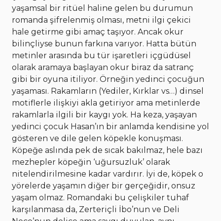
yaşamsal bir ritüel haline gelen bu durumun
romanda şifrelenmiş olması, metni ilgi çekici
hale getirme gibi amaç taşıyor. Ancak okur
bilinçliyse bunun farkına varıyor. Hatta bütün
metinler arasında bu tür işaretleri içgüdüsel
olarak aramaya başlayan okur biraz da satranç
gibi bir oyuna itiliyor. Örneğin yedinci çocuğun
yaşaması. Rakamların (Yediler, Kırklar vs…) dinsel
motiflerle ilişkiyi akla getiriyor ama metinlerde
rakamlarla ilgili bir kaygı yok. Ha keza, yaşayan
yedinci çocuk Hasan’ın bir anlamda kendisine yol
gösteren ve dile gelen köpekle konuşması.
Köpeğe aslında pek de sıcak bakılmaz, hele bazı
mezhepler köpeğin ‘uğursuzluk’ olarak
nitelendirilmesine kadar vardırır. İyi de, köpek o
yörelerde yaşamın diğer bir gerçeğidir, onsuz
yaşam olmaz. Romandaki bu çelişkiler tuhaf
karşılanmasa da, Zerteriçli İbo’nun ve Deli