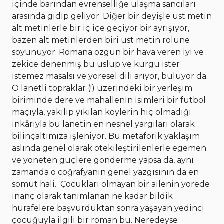
içinde barından evrenselliğe ulaşma sancıları
arasında gidip geliyor. Diğer bir deyişle üst metin
alt metinlerle bir iç içe geçiyor bir ayrışıyor,
bazen alt metinlerden biri üst metin rolüne
soyunuyor. Romana özgün bir hava veren iyi ve
zekice denenmiş bu üslup ve kurgu ister
istemez masalsı ve yöresel dili arıyor, buluyor da.
O lanetli topraklar (!) üzerindeki bir yerleşim
biriminde dere ve mahallenin isimleri bir futbol
maçıyla, yakılıp yıkılan köylerin hiç olmadığı
inkârıyla bu lanetin en nesnel yargıları olarak
bilinçaltımıza işleniyor. Bu metaforik yaklaşım
aslında genel olarak ötekileştirilenlerle egemen
ve yöneten güçlere gönderme yapsa da, aynı
zamanda o coğrafyanın genel yazgısının da en
somut hali. Çocukları olmayan bir ailenin yörede
inanç olarak tanımlanan ne kadar bildik
hurafelere başvurduktan sonra yaşayan yedinci
çocuğuyla ilgili bir roman bu. Neredeyse