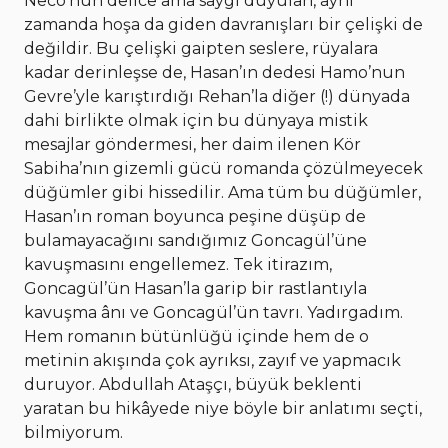
Neco’nun delice ama saygı duyulan, aynı
zamanda hoşa da giden davranışları bir çelişki de
değildir. Bu çelişki gaipten seslere, rüyalara
kadar derinleşse de, Hasan’ın dedesi Hamo’nun
Gevre’yle karıştırdığı Rehan’la diğer (!) dünyada
dahi birlikte olmak için bu dünyaya mistik
mesajlar göndermesi, her daim ilenen Kör
Sabiha’nın gizemli gücü romanda çözülmeyecek
düğümler gibi hissedilir. Ama tüm bu düğümler,
Hasan’ın roman boyunca peşine düşüp de
bulamayacağını sandığımız Goncagül’üne
kavuşmasını engellemez. Tek itirazım,
Goncagül’ün Hasan’la garip bir rastlantıyla
kavuşma ânı ve Goncagül’ün tavrı. Yadırgadım.
Hem romanın bütünlüğü içinde hem de o
metinin akışında çok ayrıksı, zayıf ve yapmacık
duruyor. Abdullah Ataşçı, büyük beklenti
yaratan bu hikâyede niye böyle bir anlatımı seçti,
bilmiyorum.