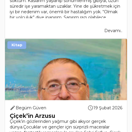
soktum. Kaslarım yaşlanıp sönümlenmiş gibiydi, uzun
süredir işe yaramaktan uzaklar. Yine de şükretmek için
iyi bir nedenim var, önemli bir hastalığım yok. “Olmak
bir yolculuk” diye inanırım. Sanırım razı olabilece..
Devamı..
Kitap
Begüm Güven
19 Şubat 2026
Çiçek’in Arzusu
Çiçek’in gözlerinden yağmur gibi akıyor gerçek
dünya.Çocuklar ve gençler için sürprizli maceralar