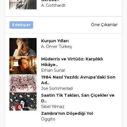
A. Gotthardt
Öne Çıkanlar
Edebiyat
Kurşun Yılları
A. Ömer Türkeş
Müderris ve Virtüöz: Karşılıklı
Hikâye..
Erhan Sunar
1984 Nasıl Yazıldı: Avrupa’daki Son
Ad..
Joe Sommerlad
Saatin Tik Takları, Sarı Çiçekler ve
D..
Sibel Yılmaz
Zambra'nın Döşediği Yol
Oggito