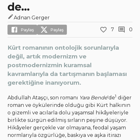
de…
Adnan Gerger
7
0
Paylaş
Paylaş
Kürt romanının ontolojik sorunlarıyla
değil, artık modernizm ve
postmodernizmin kuramsal
kavramlarıyla da tartışmanın başlaması
gerektiğine inanıyorum.
1
Abdullah Ataşçı, son romanı
Yara Bende
'de
diğer
roman ve öykülerinde olduğu gibi Kürt halkının
o gizemli ve acılarla dolu yaşamsal hikâyeleriyle
birlikte sürgün edilmiş sırların peşine düşüyor.
Hikâyeler gerçekle var olmayana, feodal yaşam
normlarıyla özgürlüğe, baskıya ve aşka itirazı