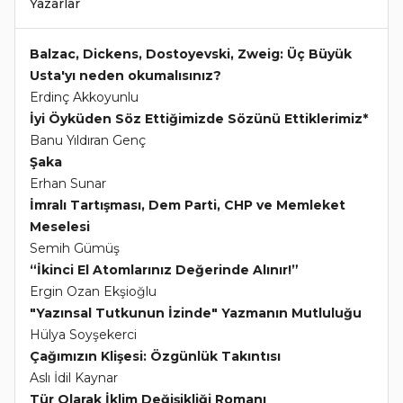
Yazarlar
Balzac, Dickens, Dostoyevski, Zweig: Üç Büyük
Usta'yı neden okumalısınız?
Erdinç Akkoyunlu
İyi Öyküden Söz Ettiğimizde Sözünü Ettiklerimiz*
Banu Yıldıran Genç
Şaka
Erhan Sunar
İmralı Tartışması, Dem Parti, CHP ve Memleket
Meselesi
Semih Gümüş
“İkinci El Atomlarınız Değerinde Alınır!”
Ergin Ozan Ekşioğlu
"Yazınsal Tutkunun İzinde" Yazmanın Mutluluğu
Hülya Soyşekerci
Çağımızın Klişesi: Özgünlük Takıntısı
Aslı İdil Kaynar
Tür Olarak İklim Değişikliği Romanı