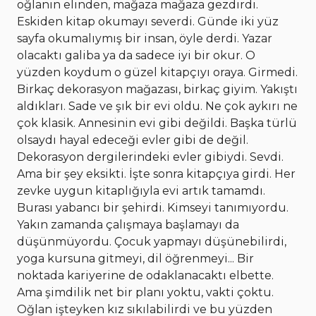
oğlanın elinden, mağaza mağaza gezdirdi.
Eskiden kitap okumayı severdi. Günde iki yüz
sayfa okumalıymış bir insan, öyle derdi. Yazar
olacaktı galiba ya da sadece iyi bir okur. O
yüzden koydum o güzel kitapçıyı oraya. Girmedi.
Birkaç dekorasyon mağazası, birkaç giyim. Yakıştı
aldıkları. Sade ve şık bir evi oldu. Ne çok aykırı ne
çok klasik. Annesinin evi gibi değildi. Başka türlü
olsaydı hayal edeceği evler gibi de değil.
Dekorasyon dergilerindeki evler gibiydi. Sevdi.
Ama bir şey eksikti. İşte sonra kitapçıya girdi. Her
zevke uygun kitaplığıyla evi artık tamamdı.
Burası yabancı bir şehirdi. Kimseyi tanımıyordu.
Yakın zamanda çalışmaya başlamayı da
düşünmüyordu. Çocuk yapmayı düşünebilirdi,
yoga kursuna gitmeyi, dil öğrenmeyi... Bir
noktada kariyerine de odaklanacaktı elbette.
Ama şimdilik net bir planı yoktu, vakti çoktu.
Oğlan işteyken kız sıkılabilirdi ve bu yüzden