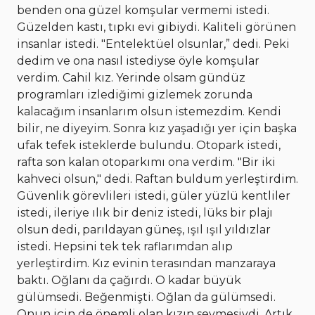
benden ona güzel komşular vermemi istedi.
Güzelden kastı, tıpkı evi gibiydi. Kaliteli görünen
insanlar istedi. "Entelektüel olsunlar,” dedi. Peki
dedim ve ona nasıl istediyse öyle komşular
verdim. Cahil kız. Yerinde olsam gündüz
programları izlediğimi gizlemek zorunda
kalacağım insanlarım olsun istemezdim. Kendi
bilir, ne diyeyim. Sonra kız yaşadığı yer için başka
ufak tefek isteklerde bulundu. Otopark istedi,
rafta son kalan otoparkımı ona verdim. "Bir iki
kahveci olsun," dedi. Raftan buldum yerleştirdim.
Güvenlik görevlileri istedi, güler yüzlü kentliler
istedi, ileriye ılık bir deniz istedi, lüks bir plajı
olsun dedi, parıldayan güneş, ışıl ışıl yıldızlar
istedi. Hepsini tek tek raflarımdan alıp
yerleştirdim. Kız evinin terasından manzaraya
baktı. Oğlanı da çağırdı. O kadar büyük
gülümsedi. Beğenmişti. Oğlan da gülümsedi.
Onun için de önemli olan kızın sevmesiydi. Artık