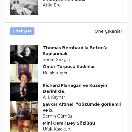
Atilla Erol
Öne Çıkanlar
Edebiyat
Thomas Bernhard’la Beton’a
Saplanmak
Sedat Sezgin
Ömür Törpüsü Kadınlar
Burak Soyer
Richard Flanagan ve Kuzeyin
Derinlikle..
A. İ. Kaynar
Şavkar Altınel: “Gözümde görkemli
ve b..
Semih Gümüş
Mini Cemil Bey Sözlüğü
Ufuk Karakurt