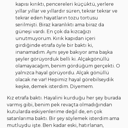
kapısı kırıktı, pencereleri küçüktü, yerlere
yıllar yıllar ve yıllardır süren, tekrar tekrar ve
tekrar eden hayatların tozu tortusu
serilmişti. Biraz karanlıktı ama biraz da
güneşi vardı. En çok da kızcağızı
unutmuyorum. Kırık kapıdan içeri
girdiğinde etrafa öyle bir baktı ki,
inanamadım. Aynı şeye bakıyor ama başka
şeyler görüyorduk belli ki. Alçakgönüllü
olamayacağım, benim gördüğüm gerçekti. O
yalnızca hayal görüyordu. Alçak gönüllü
olacak ne var! Hepimiz hayal görebilseydik
keşke, demek isterdim. Diyemem.
Kız etrafa baktı. Hayalini kurduğu her şey burada
varmış gibi, benim pek revaçta olmadığından
kutularda eskiyenlerime değil de, en çok
satanlarıma baktı. Bir şey söylemek isterdim ama
mutluydu işte. Ben kadar eski, hatırlanan,