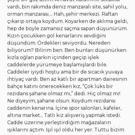
vardı, bin rakımda deniz manzaralı site, sahil yolu,
orman manzarası.... Hah, şehir merkezi. Raftan
çıkarıp ortaya koydum. Koyarken de aklıma geldi,
hep de böyle zamansız saçma sapan düşünürüm.
Kızın çocukken göl kenarlarını sevdiğini
düşündüm. Ördekleri seviyordu. Nereden
biliyorum? Bilirim ben. Ben bunları düşünürken
kızla oğlan parkın içinden geçip işlek
caddelerde yürümeye başlamışlardı bile.
Caddeler iyiydi hoştu ama bir de sıcacık yuvaya
ihtiyaç vardı. Ben az katlı bir apartman dairesinin
bahçe katını önerecekken kız, “Çok lüks bir
rezidans şahane olmaz mı,” dedi. Hiç olmaz mı!
Ne diyeyim, şahane olsun. Koydum rezidansı
caddenin kenarına. İçine spor salonları, kafeler,
altına market... Tatlı kız alışveriş yapmak istedi.
Cadde üzerine yerleştirdiğim mağazaların
ışıklarını açtım. Işıl ışıl oldu her yer. Tuttu bizim