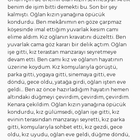
benim de işim bitti demekti bu. Son bir şey
kalmıştı. Oğlan kızın yanağına öpücük
kondurdu. Ben mekânımın en göze çarpmaz
köşesinde imal ettiğim yuvarlak kesim camı
elime aldım. Kız oğlanın kravatını düzeltti. Ben
yuvarlak cama göz kararı bir delik açtım. Oğlan
işe gitti, kız terastan manzarayı seyretmeye
devam etti. Ben camı kız ve oğlanın hayatının
üzerine koydum. Kız komşularıyla görüştü,
parka gitti, yogaya gitti, sinemaya gitti, eve
döndü, gece oldu, yatağa girdi, oğlan işten eve
geldi... Ben az önce hazırladığım hayatın hemen
altındaki düğmeyi çevirdim, çevirdim, çevirdim.
Kenara çekildim. Oğlan kızın yanağına öpücük
kondurdu, kız gülümsedi, oğlan işe gitti, kız
evinin terasından manzarayı seyretti, kız parka
gitti, komşularıyla sohbet etti, kız gezdi, gece
oldu, kız uyudu, oğlan eve geldi, düğme döndü,