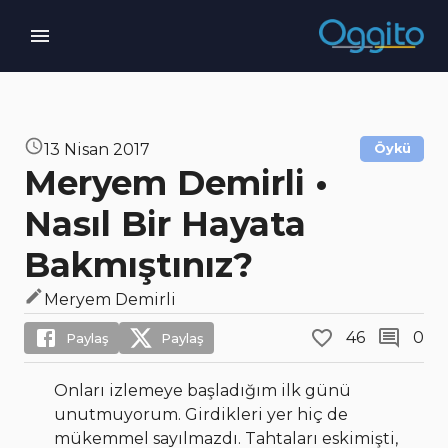
13 Nisan 2017
Öykü
Meryem Demirli •
Nasıl Bir Hayata
Bakmıştınız?
Meryem Demirli
46
0
Paylaş
Paylaş
Onları izlemeye başladığım ilk günü
unutmuyorum. Girdikleri yer hiç de
mükemmel sayılmazdı. Tahtaları eskimişti,