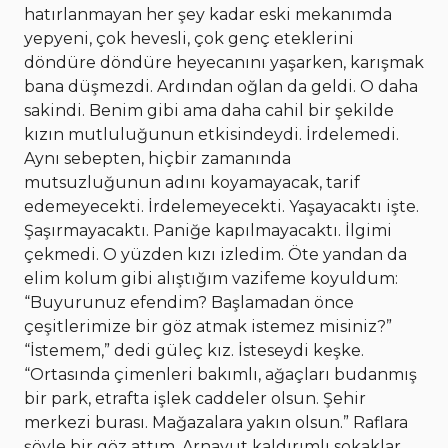
hatırlanmayan her şey kadar eski mekanımda
yepyeni, çok hevesli, çok genç eteklerini
döndüre döndüre heyecanını yaşarken, karışmak
bana düşmezdi. Ardından oğlan da geldi. O daha
sakindi. Benim gibi ama daha cahil bir şekilde
kızın mutluluğunun etkisindeydi. İrdelemedi.
Aynı sebepten, hiçbir zamanında
mutsuzluğunun adını koyamayacak, tarif
edemeyecekti. İrdelemeyecekti. Yaşayacaktı işte.
Şaşırmayacaktı. Paniğe kapılmayacaktı. İlgimi
çekmedi. O yüzden kızı izledim. Öte yandan da
elim kolum gibi alıştığım vazifeme koyuldum:
“Buyurunuz efendim? Başlamadan önce
çeşitlerimize bir göz atmak istemez misiniz?”
“İstemem,” dedi güleç kız. İsteseydi keşke.
“Ortasında çimenleri bakımlı, ağaçları budanmış
bir park, etrafta işlek caddeler olsun. Şehir
merkezi burası. Mağazalara yakın olsun.” Raflara
şöyle bir göz attım. Arnavut kaldırımlı sokaklar