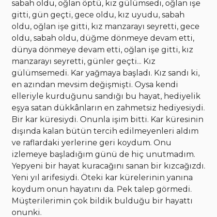
sabah oldu, oğlan öptü, kız gülümsedi, oğlan işe
gitti, gün geçti, gece oldu, kız uyudu, sabah
oldu, oğlan işe gitti, kız manzarayı seyretti, gece
oldu, sabah oldu, düğme dönmeye devam etti,
dünya dönmeye devam etti, oğlan işe gitti, kız
manzarayı seyretti, günler geçti... Kız
gülümsemedi. Kar yağmaya başladı. Kız sandı ki,
en azından mevsim değişmişti. Oysa kendi
elleriyle kurduğunu sandığı bu hayat, hediyelik
eşya satan dükkânların en zahmetsiz hediyesiydi.
Bir kar küresiydi. Onunla işim bitti. Kar küresinin
dışında kalan bütün tercih edilmeyenleri aldım
ve raflardaki yerlerine geri koydum. Onu
izlemeye başladığım günü de hiç unutmadım.
Yepyeni bir hayat kuracağını sanan bir kızcağızdı.
Yeni yıl arifesiydi. Öteki kar kürelerinin yanına
koydum onun hayatını da. Pek talep görmedi.
Müşterilerimin çok bildik bulduğu bir hayattı
onunki.