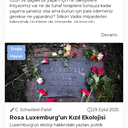
Uzun ve sağlıklı bir yaşam için ne takviyelere
ihtiyacımız var ne de tuhaf terapilere.Sonsuza kadar
yaşama şansınız olsa ama bunun için para ödemeniz
gerekse ne yapardınız? Silikon Vadisi milyarderleri
teknolojik ürünlerin de ötesinde, ölümsüzlü..
Devamı..
Doğa
Hayat
C. Schwöbel-Patel
29 Eylül 2025
Rosa Luxemburg’un Kızıl Ekolojisi
Luxemburg’un ekoloji hakkındaki yazıları, politik