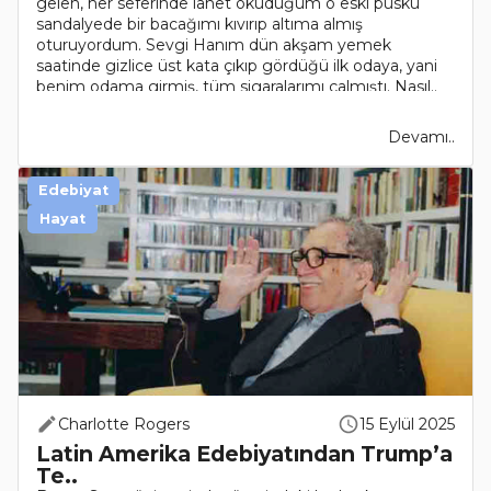
gelen, her seferinde lanet okuduğum o eski püskü
sandalyede bir bacağımı kıvırıp altıma almış
oturuyordum. Sevgi Hanım dün akşam yemek
saatinde gizlice üst kata çıkıp gördüğü ilk odaya, yani
benim odama girmiş, tüm sigaralarımı çalmıştı. Nasıl..
Devamı..
Edebiyat
Hayat
Charlotte Rogers
15 Eylül 2025
Latin Amerika Edebiyatından Trump’a
Te..