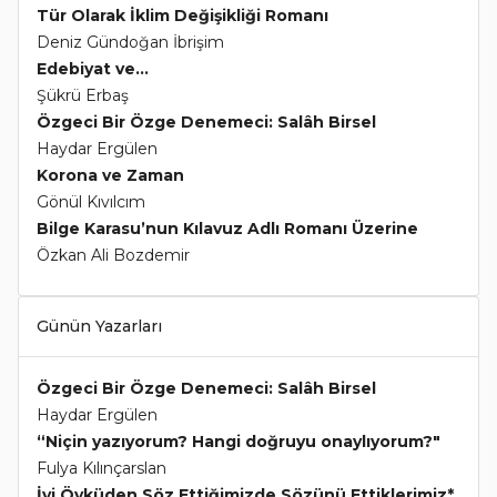
Tür Olarak İklim Değişikliği Romanı
Deniz Gündoğan İbrişim
Edebiyat ve...
Şükrü Erbaş
Özgeci Bir Özge Denemeci: Salâh Birsel
Haydar Ergülen
Korona ve Zaman
Gönül Kıvılcım
Bilge Karasu’nun Kılavuz Adlı Romanı Üzerine
Özkan Ali Bozdemir
Günün Yazarları
Özgeci Bir Özge Denemeci: Salâh Birsel
Haydar Ergülen
“Niçin yazıyorum? Hangi doğruyu onaylıyorum?"
Fulya Kılınçarslan
İyi Öyküden Söz Ettiğimizde Sözünü Ettiklerimiz*