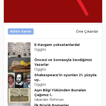
Öne Çıkanlar
Kültür Sanat
E-Kavgam çoksatanlarda!
Oggito
Öncesi ve Sonrasıyla Sevdiğimiz
Yazarlar
Oggito
Shakespeare'in oyunları 21. yüzyıla
uy..
Oggito
Aşırı Bilgi Yükünden Bunalan
Çağımız İ..
Iskander Rehman
İlk Büyük Romanlar