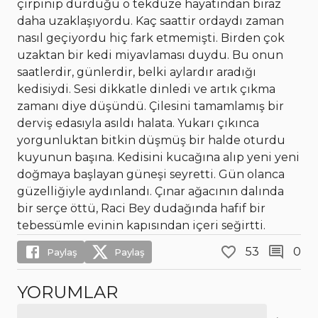
çırpınıp durduğu o tekdüze hayatından biraz
daha uzaklaşıyordu. Kaç saattir ordaydı zaman
nasıl geçiyordu hiç fark etmemişti. Birden çok
uzaktan bir kedi miyavlaması duydu. Bu onun
saatlerdir, günlerdir, belki aylardır aradığı
kedisiydi. Sesi dikkatle dinledi ve artık çıkma
zamanı diye düşündü. Çilesini tamamlamış bir
derviş edasıyla asıldı halata. Yukarı çıkınca
yorgunluktan bitkin düşmüş bir halde oturdu
kuyunun başına. Kedisini kucağına alıp yeni yeni
doğmaya başlayan güneşi seyretti. Gün olanca
güzelliğiyle aydınlandı. Çınar ağacının dalında
bir serçe öttü, Raci Bey dudağında hafif bir
tebessümle evinin kapısından içeri seğirtti.
53
0
Paylaş
Paylaş
YORUMLAR