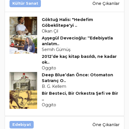
Öne Çıkanlar
Kültür Sanat
Göktuğ Halis: "Hedefim
Göbeklitepe'yi ..
Okan Çil
Ayşegül Devecioğlu: “Edebiyatla
anlatm..
Semih Gümüş
2012’de kaç kitap basıldı, ne kadar
ok..
Oggito
Deep Blue’dan Önce: Otomaton
Satranç O..
B. G. Kellem
Bir Besteci, Bir Orkestra Şefi ve Bir
..
Oggito
Öne Çıkanlar
Edebiyat