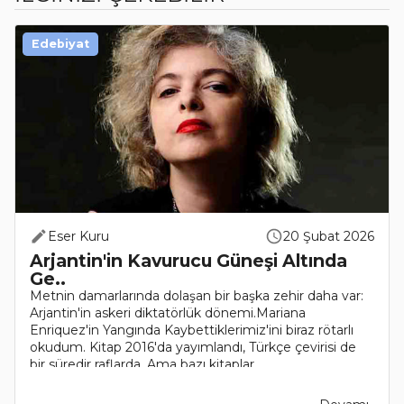
Edebiyat
Eser Kuru
20 Şubat 2026
Arjantin'in Kavurucu Güneşi Altında
Ge..
Metnin damarlarında dolaşan bir başka zehir daha var:
Arjantin'in askeri diktatörlük dönemi.Mariana
Enriquez'in Yangında Kaybettiklerimiz'ini biraz rötarlı
okudum. Kitap 2016'da yayımlandı, Türkçe çevirisi de
bir süredir raflarda. Ama bazı kitaplar..