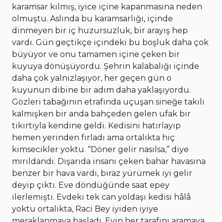
karamsar kılmış, iyice içine kapanmasına neden
olmuştu. Aslında bu karamsarlığı, içinde
dinmeyen bir iç huzursuzluk, bir arayış hep
vardı. Gün geçtikçe içindeki bu boşluk daha çok
büyüyor ve onu tamamen içine çeken bir
kuyuya dönüşüyordu. Şehrin kalabalığı içinde
daha çok yalnızlaşıyor, her geçen gün o
kuyunun dibine bir adım daha yaklaşıyordu.
Gözleri tabağının etrafında uçuşan sineğe takılı
kalmışken bir anda bahçeden gelen ufak bir
tıkırtıyla kendine geldi. Kedisini hatırlayıp
hemen yerinden fırladı ama ortalıkta hiç
kimsecikler yoktu. “Döner gelir nasılsa,” diye
mırıldandı. Dışarıda insanı çeken bahar havasına
benzer bir hava vardı, biraz yürümek iyi gelir
deyip çıktı. Eve döndüğünde saat epey
ilerlemişti. Evdeki tek can yoldaşı kedisi hâlâ
yoktu ortalıkta, Raci Bey iyiden iyiye
meraklanmaya başladı. Evin her tarafını aramaya