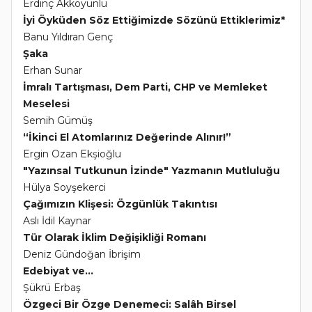
Erdinç Akkoyunlu
İyi Öyküden Söz Ettiğimizde Sözünü Ettiklerimiz*
Banu Yıldıran Genç
Şaka
Erhan Sunar
İmralı Tartışması, Dem Parti, CHP ve Memleket
Meselesi
Semih Gümüş
“İkinci El Atomlarınız Değerinde Alınır!”
Ergin Ozan Ekşioğlu
"Yazınsal Tutkunun İzinde" Yazmanın Mutluluğu
Hülya Soyşekerci
Çağımızın Klişesi: Özgünlük Takıntısı
Aslı İdil Kaynar
Tür Olarak İklim Değişikliği Romanı
Deniz Gündoğan İbrişim
Edebiyat ve...
Şükrü Erbaş
Özgeci Bir Özge Denemeci: Salâh Birsel