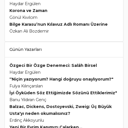
Haydar Ergülen
Korona ve Zaman
Gönül Kıvılcım
Bilge Karasu’nun Kılavuz Adlı Romanı Üzerine
Özkan Ali Bozdemir
Günün Yazarları
Özgeci Bir Özge Denemeci: Salâh Birsel
Haydar Ergülen
“Niçin yazıyorum? Hangi doğruyu onaylıyorum?"
Fulya Kılınçarslan
İyi Öyküden Söz Ettiğimizde Sözünü Ettiklerimiz*
Banu Yıldıran Genç
Balzac, Dickens, Dostoyevski, Zweig: Üç Büyük
Usta'yı neden okumalısınız?
Erdinç Akkoyunlu
Yeni Bir Evrim Kapımızı Çalarken...