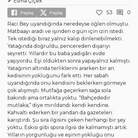
Esma Çiçek
53
0
Paylaş
Paylaş
Raci Bey uyandığında neredeyse öğlen olmuştu.
Matbaayı aradı ve işinden o gün için izin istedi.
Tek istediği biraz yalnız kalıp dinlenebilmekti.
Yatağında doğruldu, pencereden dışarıyı
seyretti. Yıllardır bu baba yadigârı evde
yaşıyordu. Eşi öldükten sonra yapayalnız kalmıştı.
Yatağının altında terliklerini ararken bir an
kedisinin yokluğunu fark etti. Her sabah
uyandığında onu kendisini beklerken görmeye
çok alışmıştı. Mutfağa geçerken sağa sola
bakındı ama ortalıkta yoktu. “Bahçededir
mutlaka,” diye mırıldandı kendi kendine.
Kahvaltı ederken bir yandan da gazeteleri
karıştırdı. Şu sıra ilgisini çeken herhangi bir şey
yoktu. Eskisi gibi spora ilgisi de kalmamıştı artık.
Yılların yorgunluğu ve eşinin yokluğu onu