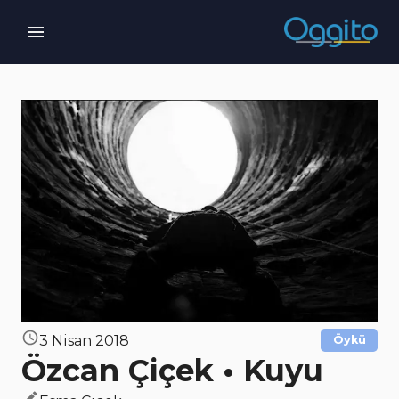
3 Nisan 2018
Öykü
Özcan Çiçek • Kuyu