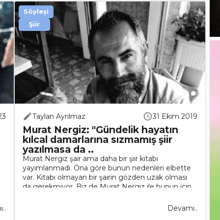
Söyleşi
Şiir
23
Taylan Ayrılmaz
31 Ekim 2019
Murat Nergiz: "Gündelik hayatın
kılcal damarlarına sızmamış şiir
yazılmasa da ..
Murat Nergiz şair ama daha bir şiir kitabı
yayımlanmadı. Ona göre bunun nedenleri elbette
var. Kitabı olmayan bir şairin gözden uzak olması
da gerekmiyor. Biz de Murat Nergiz ile bunun için,
onun şairliği hakında kon..
..
Devamı..