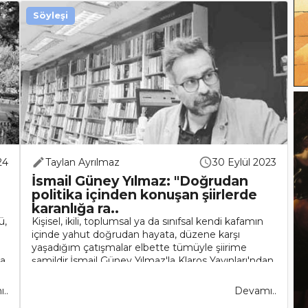
Söyleşi
24
Taylan Ayrılmaz
30 Eylül 2023
İsmail Güney Yılmaz: "Doğrudan
politika içinden konuşan şiirlerde
karanlığa ra..
ü,
Kişisel, ikili, toplumsal ya da sınıfsal kendi kafamın
e
içinde yahut doğrudan hayata, düzene karşı
yaşadığım çatışmalar elbette tümüyle şiirime
ya
şamildir.İsmail Güney Yılmaz'la Klaros Yayınları'ndan
çıkan yeni şi..
..
Devamı..