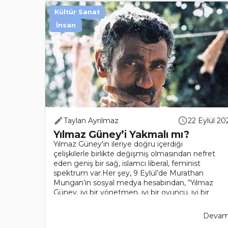
Kültür Sanat
İnsan
Taylan Ayrılmaz
22 Eylül 20
Yılmaz Güney’i Yakmalı mı?
Yılmaz Güney'in ileriye doğru içerdiği
çelişkilerle birlikte değişmiş olmasından nefret
eden geniş bir sağ, islamcı liberal, feminist
spektrum var.Her şey, 9 Eylül’de Murathan
Mungan’ın sosyal medya hesabından, “Yılmaz
Güney, iyi bir yönetmen, iyi bir oyuncu, iyi bir
senari..
Devamı