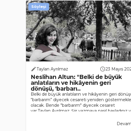
Söyleşi
Taylan Ayrılmaz
23 Mayıs 20
Neslihan Altun: "Belki de büyük
anlatıların ve hikâyenin geri
dönüşü, 'barbarı..
Belki de büyük anlatıların ve hikâyenin geri dönüş
“barbarım” diyecek cesareti yeniden göstermekl
olacak. Bende "barbarım" diyecek cesaret
var.Taylan Ayrılmaz: Şiir yazmaya nasıl başladınız 
da yazma duygu..
Devamı