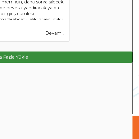
em için, daha sonra silecek,
de heves uyandıracak ya da
ir giriş cümlesi
lmazBehçet Çelik’in yeni öykü
Her zamanki kararlı çizgi..
Devamı..
 Fazla Yükle