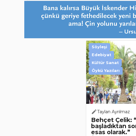
Söyleşi
Edebiyat
Kültür Sanat
Öykü Yazıları
Taylan Ayrılmaz
Behçet Çelik:
başladıktan so
esas olarak.”