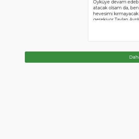
Öyküye devam edebilm
atacak olsam da, ben
hevesimi kırmayacak b
gerekiyor.Taylan Ayrı
kitabı, Yolun Gölgesi. 
Daha