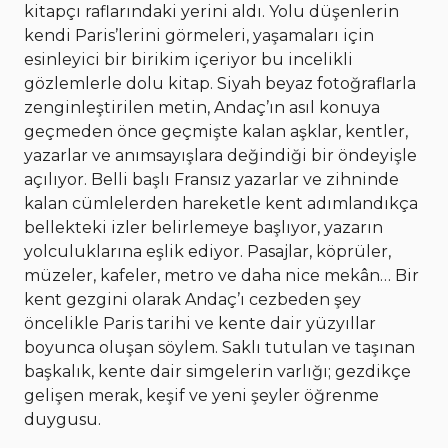
kitapçı raflarındaki yerini aldı. Yolu düşenlerin
kendi Paris’lerini görmeleri, yaşamaları için
esinleyici bir birikim içeriyor bu incelikli
gözlemlerle dolu kitap. Siyah beyaz fotoğraflarla
zenginleştirilen metin, Andaç’ın asıl konuya
geçmeden önce geçmişte kalan aşklar, kentler,
yazarlar ve anımsayışlara değindiği bir öndeyişle
açılıyor. Belli başlı Fransız yazarlar ve zihninde
kalan cümlelerden hareketle kent adımlandıkça
bellekteki izler belirlemeye başlıyor, yazarın
yolculuklarına eşlik ediyor. Pasajlar, köprüler,
müzeler, kafeler, metro ve daha nice mekân… Bir
kent gezgini olarak Andaç’ı cezbeden şey
öncelikle Paris tarihi ve kente dair yüzyıllar
boyunca oluşan söylem. Saklı tutulan ve taşınan
başkalık, kente dair simgelerin varlığı; gezdikçe
gelişen merak, keşif ve yeni şeyler öğrenme
duygusu.