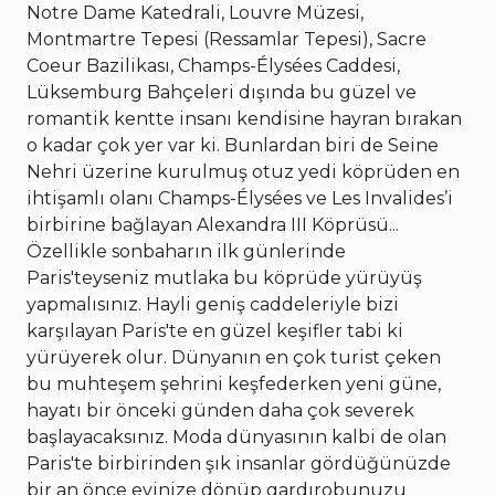
Notre Dame Katedrali, Louvre Müzesi,
Montmartre Tepesi (Ressamlar Tepesi), Sacre
Coeur Bazilikası, Champs-Élysées Caddesi,
Lüksemburg Bahçeleri dışında bu güzel ve
romantik kentte insanı kendisine hayran bırakan
o kadar çok yer var ki. Bunlardan biri de Seine
Nehri üzerine kurulmuş otuz yedi köprüden en
ihtişamlı olanı Champs-Élysées ve Les Invalides’i
birbirine bağlayan Alexandra III Köprüsü...
Özellikle sonbaharın ilk günlerinde
Paris'teyseniz mutlaka bu köprüde yürüyüş
yapmalısınız. Hayli geniş caddeleriyle bizi
karşılayan Paris'te en güzel keşifler tabi ki
yürüyerek olur. Dünyanın en çok turist çeken
bu muhteşem şehrini keşfederken yeni güne,
hayatı bir önceki günden daha çok severek
başlayacaksınız. Moda dünyasının kalbi de olan
Paris'te birbirinden şık insanlar gördüğünüzde
bir an önce evinize dönüp gardırobunuzu