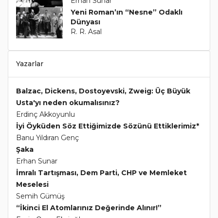
Erhan Sunar
Yeni Roman’ın “Nesne” Odaklı
Dünyası
R. R. Asal
Yazarlar
Balzac, Dickens, Dostoyevski, Zweig: Üç Büyük
Usta'yı neden okumalısınız?
Erdinç Akkoyunlu
İyi Öyküden Söz Ettiğimizde Sözünü Ettiklerimiz*
Banu Yıldıran Genç
Şaka
Erhan Sunar
İmralı Tartışması, Dem Parti, CHP ve Memleket
Meselesi
Semih Gümüş
“İkinci El Atomlarınız Değerinde Alınır!”