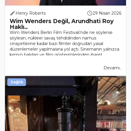
Henry Roberts
29 Nisan 2026
Wim Wenders Değil, Arundhati Roy
Haklı..
Wim Wenders Berlin Film Festivali’nde ne söylerse
söylesin, nükleer savaş tehdidinden namus
cinayetlerine kadar bazı filmler doğrudan yasal
düzenlemeler yapılmasına yol açtı. Sinemanın yalnızca
kırmızı halıdan ve film gösterimlerinden ibaret
olduğunu düşünene..
Devamı..
Sağlık