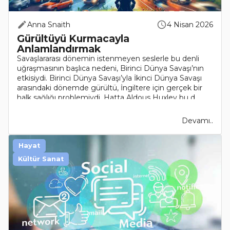
Anna Snaith
4 Nisan 2026
Gürültüyü Kurmacayla
Anlamlandırmak
Savaşlararası dönemin istenmeyen seslerle bu denli
uğraşmasının başlıca nedeni, Birinci Dünya Savaşı’nın
etkisiydi. Birinci Dünya Savaşı’yla İkinci Dünya Savaşı
arasındaki dönemde gürültü, İngiltere için gerçek bir
halk sağlığı problemiydi. Hatta Aldous Huxley bu d..
Devamı..
Hayat
Kültür Sanat