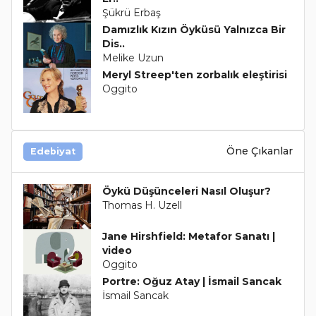
Şükrü Erbaş
Damızlık Kızın Öyküsü Yalnızca Bir
Dis..
Melike Uzun
Meryl Streep'ten zorbalık eleştirisi
Oggito
Öne Çıkanlar
Edebiyat
Öykü Düşünceleri Nasıl Oluşur?
Thomas H. Uzell
Jane Hirshfield: Metafor Sanatı |
video
Oggito
Portre: Oğuz Atay | İsmail Sancak
İsmail Sancak