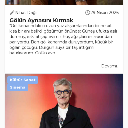
Nihat Dağlı
29 Nisan 2026
Gölün Aynasını Kırmak
“Göl kenarındaki o uzun yaz akşamlarından birine ait
kısa bir anı belirdi gözümün önünde: Güneş ufukta asılı
durmuş, eski ahşap evimiz huş ağaçlarının arasından
parlıyordu. Ben göl kenarında duruyordum, küçük bir
oğlan çocuğu. Durgun suya bir taş attığımı
hatırlıyorum. Gölün ayn..
Devamı..
Kültür Sanat
Sinema