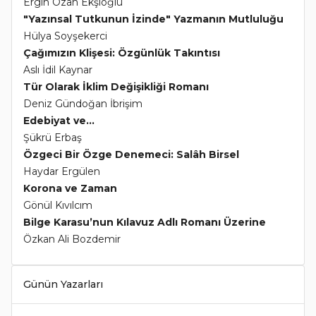
Ergin Ozan Ekşioğlu
"Yazınsal Tutkunun İzinde" Yazmanın Mutluluğu
Hülya Soyşekerci
Çağımızın Klişesi: Özgünlük Takıntısı
Aslı İdil Kaynar
Tür Olarak İklim Değişikliği Romanı
Deniz Gündoğan İbrişim
Edebiyat ve...
Şükrü Erbaş
Özgeci Bir Özge Denemeci: Salâh Birsel
Haydar Ergülen
Korona ve Zaman
Gönül Kıvılcım
Bilge Karasu’nun Kılavuz Adlı Romanı Üzerine
Özkan Ali Bozdemir
Günün Yazarları