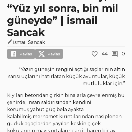
“Yüz yıl sonra, bin mil
güneyde” | İsmail
Sancak
İsmail Sancak
44
0
Paylaş
Paylaş
"Yazın güneşin rengini açtığı saçlarının altın
sarısı uçlarını hatırlatan küçük avuntular, küçük
mutluluklar için.”
Kıyıları betondan çirkin binalarla çevrelenmiş bu
şehirde, insan saldırısından kendini
korumuş yahut güç bela ayakta
kalabilmiş merhamet kırıntılarından nasiplenen
güdük ağaçlardan yayılan keskin çiçek
kokularının mayıs ortalarından itibaren bir ay