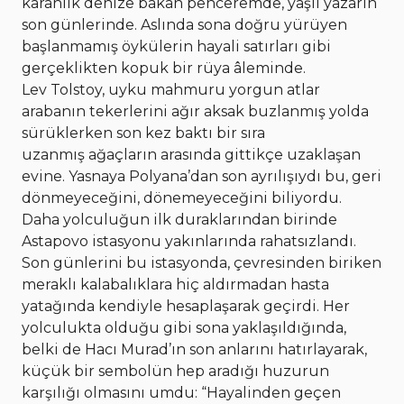
karanlık denize bakan penceremde, yaşlı yazarın
son günlerinde. Aslında sona doğru yürüyen
başlanmamış öykülerin hayali satırları gibi
gerçeklikten kopuk bir rüya âleminde.
Lev Tolstoy, uyku mahmuru yorgun atlar
arabanın tekerlerini ağır aksak buzlanmış yolda
sürüklerken son kez baktı bir sıra
uzanmış ağaçların arasında gittikçe uzaklaşan
evine. Yasnaya Polyana’dan son ayrılışıydı bu, geri
dönmeyeceğini, dönemeyeceğini biliyordu.
Daha yolculuğun ilk duraklarından birinde
Astapovo istasyonu yakınlarında rahatsızlandı.
Son günlerini bu istasyonda, çevresinden biriken
meraklı kalabalıklara hiç aldırmadan hasta
yatağında kendiyle hesaplaşarak geçirdi. Her
yolculukta olduğu gibi sona yaklaşıldığında,
belki de Hacı Murad’ın son anlarını hatırlayarak,
küçük bir sembolün hep aradığı huzurun
karşılığı olmasını umdu: “Hayalinden geçen