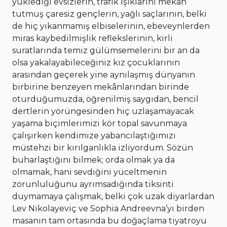
yüklediği evsizlerin, trafik ışıklarını mekân
tutmuş çaresiz gençlerin, yağlı saçlarının, belki
de hiç yıkanmamış elbiselerinin, ebeveynlerden
miras kaybedilmişlik reflekslerinin, kirli
suratlarında temiz gülümsemelerini bir an da
olsa yakalayabileceğiniz kız çocuklarının
arasından geçerek yine aynılaşmış dünyanın
birbirine benzeyen mekânlarından birinde
oturduğumuzda, öğrenilmiş saygıdan, bencil
dertlerin yörüngesinden hiç uzlaşamayacak
yaşama biçimlerimizi kör topal savunmaya
çalışırken kendimize yabancılaştığımızı
müstehzi bir kırılganlıkla izliyordum. Sözün
buharlaştığını bilmek; orda olmak ya da
olmamak, hani sevdiğini yüceltmenin
zorunluluğunu ayrımsadığında tiksinti
duymamaya çalışmak, belki çok uzak diyarlardan
Lev Nikolayeviç ve Sophia Andreevna’yı birden
masanın tam ortasında bu doğaçlama tiyatroyu