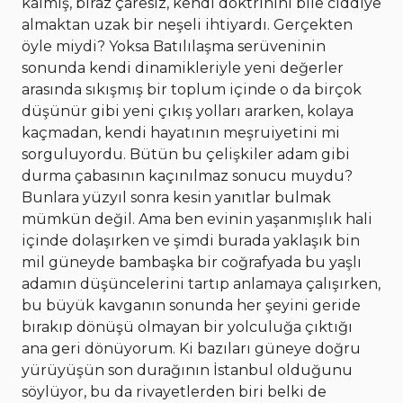
kalmış, biraz çaresiz, kendi doktrinini bile ciddiye
almaktan uzak bir neşeli ihtiyardı. Gerçekten
öyle miydi? Yoksa Batılılaşma serüveninin
sonunda kendi dinamikleriyle yeni değerler
arasında sıkışmış bir toplum içinde o da birçok
düşünür gibi yeni çıkış yolları ararken, kolaya
kaçmadan, kendi hayatının meşruiyetini mi
sorguluyordu. Bütün bu çelişkiler adam gibi
durma çabasının kaçınılmaz sonucu muydu?
Bunlara yüzyıl sonra kesin yanıtlar bulmak
mümkün değil. Ama ben evinin yaşanmışlık hali
içinde dolaşırken ve şimdi burada yaklaşık bin
mil güneyde bambaşka bir coğrafyada bu yaşlı
adamın düşüncelerini tartıp anlamaya çalışırken,
bu büyük kavganın sonunda her şeyini geride
bırakıp dönüşü olmayan bir yolculuğa çıktığı
ana geri dönüyorum. Ki bazıları güneye doğru
yürüyüşün son durağının İstanbul olduğunu
söylüyor, bu da rivayetlerden biri belki de