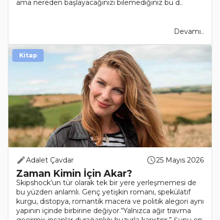
ama nereden başlayacağınızı bilemediğiniz bu d..
Devamı..
Kitap
Adalet Çavdar
25 Mayıs 2026
Zaman Kimin İçin Akar?
Skipshock’un tür olarak tek bir yere yerleşmemesi de
bu yüzden anlamlı. Genç yetişkin romanı, spekülatif
kurgu, distopya, romantik macera ve politik alegori aynı
yapının içinde birbirine değiyor.“Yalnızca ağır travma
geçirmiş insanlar durağanlığı huzurla karıştırır.” Şunu en