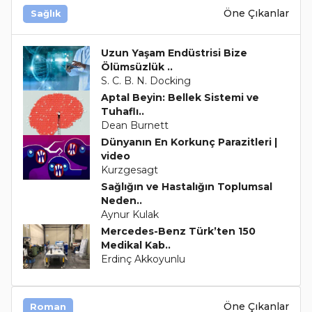
Öne Çıkanlar
Sağlık
Uzun Yaşam Endüstrisi Bize
Ölümsüzlük ..
S. C. B. N. Docking
Aptal Beyin: Bellek Sistemi ve
Tuhaflı..
Dean Burnett
Dünyanın En Korkunç Parazitleri |
video
Kurzgesagt
Sağlığın ve Hastalığın Toplumsal
Neden..
Aynur Kulak
Mercedes-Benz Türk’ten 150
Medikal Kab..
Erdinç Akkoyunlu
Öne Çıkanlar
Roman