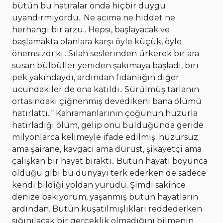
bütün bu hatıralar onda hiçbir duygu
uyandırmıyordu.. Ne acıma ne hiddet ne
herhangi bir arzu.. Hepsi, başlayacak ve
başlamakta olanlara karşı öyle küçük, öyle
önemsizdi ki.. Silah seslerinden ürkerek bir ara
susan bülbüller yeniden şakımaya başladı, biri
pek yakındaydı, ardından fidanlığın diğer
ucundakiler de ona katıldı.. Sürülmüş tarlanın
ortasındaki çiğnenmiş devedikeni bana ölümü
hatırlattı..“ Kahramanlarının çoğunun huzurla
hatırladığı ölüm, gelip onu bulduğunda geride
milyonlarca kelimeyle ifade edilmiş; huzursuz
ama şairane, kavgacı ama dürüst, şikayetçi ama
çalışkan bir hayat bıraktı.. Bütün hayatı boyunca
olduğu gibi bu dünyayı terk ederken de sadece
kendi bildiği yoldan yürüdü. Şimdi sakince
denize bakıyorum, yaşanmış bütün hayatların
ardından. Bütün kuşatılmışlıkları reddederken
sığınılacak bir gerçeklik olmadığını bilmenin