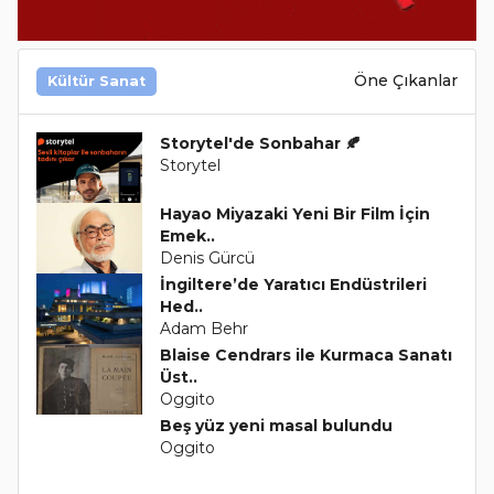
Öne Çıkanlar
Kültür Sanat
Storytel'de Sonbahar 🍂
Storytel
Hayao Miyazaki Yeni Bir Film İçin
Emek..
Denis Gürcü
İngiltere’de Yaratıcı Endüstrileri
Hed..
Adam Behr
Blaise Cendrars ile Kurmaca Sanatı
Üst..
Oggito
Beş yüz yeni masal bulundu
Oggito