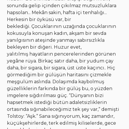
sonunda gelip içinden çıkılmaz mutsuzluklara
hapsolan... Mekân sakin, hafta içi tenhalığı...
Herkesin bir öyküsü var, bir
beklediği. Çocuklarının uzağında çocuklarının
kokusuyla konuşan kadın, akşam bir sevda
yanılgısının ateşinde yanmayı sabırsızlıkla
bekleyen bir diğeri. Huzur evet,
yalıtılmış hayatların pencerelerinden görünen
yegâne rüya. Birkaç satır daha, bir yudum çay
daha, bir sigara, bir sigara, üst üste kaçıncı.. Hiç
görmediğim bir gülüşün haritasını çizmekle
meşgulüm aslında. Dolaşımda kaybolmuş
güzelliklerin farkında bir gülüş bu, o yüzden
imgelere sığdırılması güç. “Dünyanın bizi
hapsetmek istediği bütün adaletsizliklerin
ortasında sığınabileceğimiz tek şey var,” demişti
Tolstoy: “Aşk.” Sana sığınıyorum, kaç zamandır,
küçükşehirlerde, terk edilmiş kiliselerde, gece