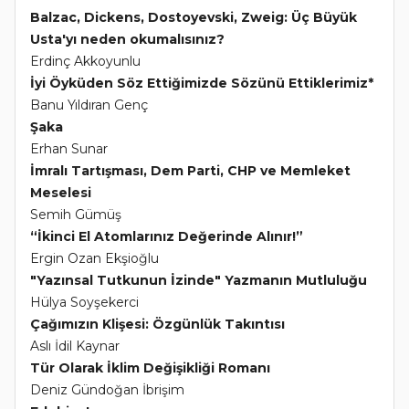
Balzac, Dickens, Dostoyevski, Zweig: Üç Büyük
Usta'yı neden okumalısınız?
Erdinç Akkoyunlu
İyi Öyküden Söz Ettiğimizde Sözünü Ettiklerimiz*
Banu Yıldıran Genç
Şaka
Erhan Sunar
İmralı Tartışması, Dem Parti, CHP ve Memleket
Meselesi
Semih Gümüş
“İkinci El Atomlarınız Değerinde Alınır!”
Ergin Ozan Ekşioğlu
"Yazınsal Tutkunun İzinde" Yazmanın Mutluluğu
Hülya Soyşekerci
Çağımızın Klişesi: Özgünlük Takıntısı
Aslı İdil Kaynar
Tür Olarak İklim Değişikliği Romanı
Deniz Gündoğan İbrişim