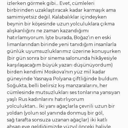
izlerken görmek gibi... Evet, cümleleri
birbirinden uzaklaştıracak kadar karmaşık ama
samimiyetsiz değil. Kalabalıklar içindeyken
beynin bir köşesinde uzun yolculuklara çıkma
alışkanlığını ne zaman kazandığımı
hatırlamıyorum. İşte burada, Boğaz’ın en eski
limanlarından birinde yeni tanıdığım insanlarla
günlük uyumsuzluklarımız üzerine konuşurken
(bir gün sonra bir sinema salonunda hikâyesiyle
karşılaşacağım büyük yazarı düşünüyordum)
birden kendimi Moskova’nın yüz mil kadar
güneyinde Yasnaya Polyana çiftliğinde buldum.
Soğukta, belli belirsiz kış manzaralarını, her
cümlesinde mutsuzlukları ses tonlarına yansıyan
yaşlı Rus kadınlarını hatırlıyorum
yolculuktan... İki yanı ağaçlarla çevrili uzun bir
yoldan (yolun sol yanında donmuş bir göl,
sağ tarafta sonsuza uzanan ağaçlar) iki katlı
ahşap eve geldiğimizde yüzyıl önceki haliyle