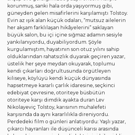
korunmuş, sanki hala orda yaşıyormuş gibi,
güneyden gelen misafirlerini karşılamıştı Tolstoy.
Evin az ışık alan küçük odaları, “mutsuz ailelerin
her akşam farklılaşan hikâyelerini” saklayan
büyük salon, bu içi içine sığmaz adamın sesiyle
yankılanıyordu, duyabiliyordum. Şöyle
kurgulamıştım, hayatının son otuz yılını sahip
olduklarından rahatsızlık duyarak geçiren yazar,
üstelik her şeye meydan okuyarak, toplumu
kendi çıkarları doğrultusunda örgütleyen
kiliseye, köylüyü kendi küçük dünyasında
hapsetmeye kararlı çarlık idaresine, seçkinci
edebiyat çevresine, otoriteye büsbütün
otoriteye karşı dimdik ayakta duran Lev
Nikolayeviç Tolstoy, karısının muhalefeti
karşısında da aynı kararlılıkla direniyordu.
Perdedeki film o günleri anlatıyordu: Yaşlı yazar,
çıkarcı hayranları ile düşünceli karısı arasında