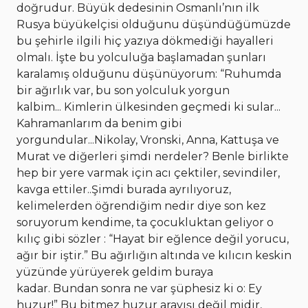
doğrudur. Büyük dedesinin Osmanlı’nın ilk
Rusya büyükelçisi olduğunu düşündüğümüzde
bu şehirle ilgili hiç yazıya dökmediği hayalleri
olmalı. İşte bu yolculuğa başlamadan şunları
karalamış olduğunu düşünüyorum: “Ruhumda
bir ağırlık var, bu son yolculuk yorgun
kalbim... Kimlerin ülkesinden geçmedi ki sular...
Kahramanlarım da benim gibi
yorgundular...Nikolay, Vronski, Anna, Kattuşa ve
Murat ve diğerleri şimdi nerdeler? Benle birlikte
hep bir yere varmak için acı çektiler, sevindiler,
kavga ettiler..Şimdi burada ayrılıyoruz,
kelimelerden öğrendiğim nedir diye son kez
soruyorum kendime, ta çocukluktan geliyor o
kılıç gibi sözler : “Hayat bir eğlence değil yorucu,
ağır bir iştir.” Bu ağırlığın altında ve kılıcın keskin
yüzünde yürüyerek geldim buraya
kadar. Bundan sonra ne var şüphesiz ki o: Ey
huzur!” Bu bitmez huzur arayışı değil midir,