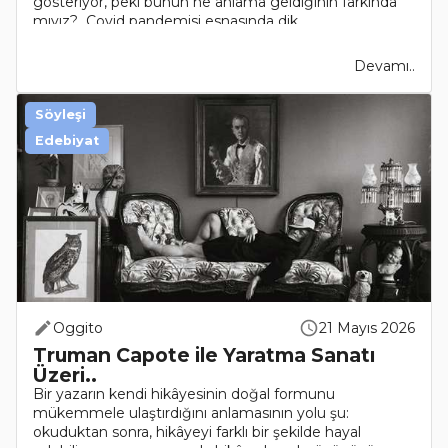
gösteriyor, peki bunun ne anlama geldiğinin farkında
mıyız? Covid pandemisi esnasında dik..
Devamı..
Söyleşi
Edebiyat
Oggito
21 Mayıs 2026
Truman Capote ile Yaratma Sanatı
Üzeri..
Bir yazarın kendi hikâyesinin doğal formunu
mükemmele ulaştırdığını anlamasının yolu şu:
okuduktan sonra, hikâyeyi farklı bir şekilde hayal