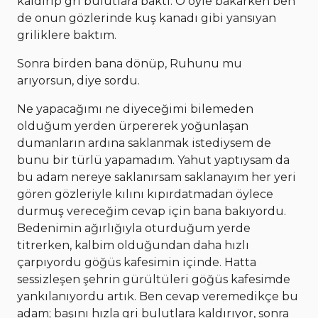
kaldırıp gri bulutlara baktı. O öyle bakarken ben
de onun gözlerinde kuş kanadı gibi yansıyan
griliklere baktım.
Sonra birden bana dönüp, Ruhunu mu
arıyorsun, diye sordu.
Ne yapacağımı ne diyeceğimi bilemeden
olduğum yerden ürpererek yoğunlaşan
dumanların ardına saklanmak istediysem de
bunu bir türlü yapamadım. Yahut yaptıysam da
bu adam nereye saklanırsam saklanayım her yeri
gören gözleriyle kılını kıpırdatmadan öylece
durmuş vereceğim cevap için bana bakıyordu.
Bedenimin ağırlığıyla oturduğum yerde
titrerken, kalbim olduğundan daha hızlı
çarpıyordu göğüs kafesimin içinde. Hatta
sessizleşen şehrin gürültüleri göğüs kafesimde
yankılanıyordu artık. Ben cevap veremedikçe bu
adam; başını hızla gri bulutlara kaldırıyor, sonra