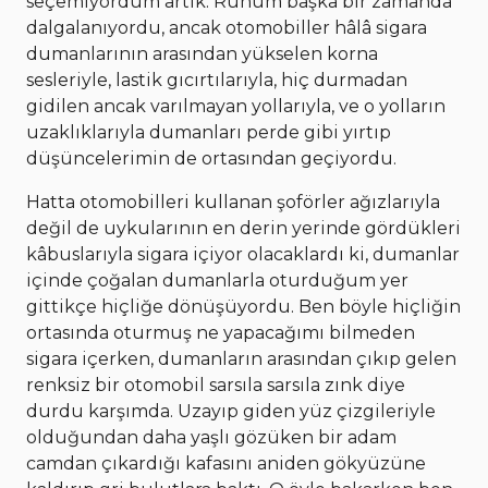
seçemiyordum artık. Ruhum başka bir zamanda
dalgalanıyordu, ancak otomobiller hâlâ sigara
dumanlarının arasından yükselen korna
sesleriyle, lastik gıcırtılarıyla, hiç durmadan
gidilen ancak varılmayan yollarıyla, ve o yolların
uzaklıklarıyla dumanları perde gibi yırtıp
düşüncelerimin de ortasından geçiyordu.
Hatta otomobilleri kullanan şoförler ağızlarıyla
değil de uykularının en derin yerinde gördükleri
kâbuslarıyla sigara içiyor olacaklardı ki, dumanlar
içinde çoğalan dumanlarla oturduğum yer
gittikçe hiçliğe dönüşüyordu. Ben böyle hiçliğin
ortasında oturmuş ne yapacağımı bilmeden
sigara içerken, dumanların arasından çıkıp gelen
renksiz bir otomobil sarsıla sarsıla zınk diye
durdu karşımda. Uzayıp giden yüz çizgileriyle
olduğundan daha yaşlı gözüken bir adam
camdan çıkardığı kafasını aniden gökyüzüne