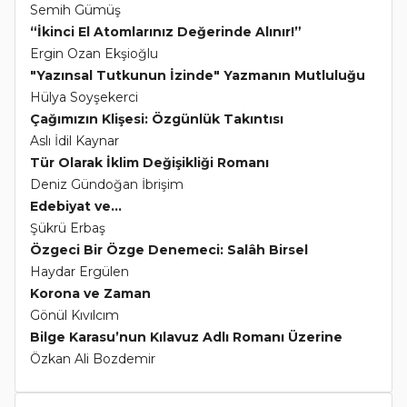
Semih Gümüş
“İkinci El Atomlarınız Değerinde Alınır!”
Ergin Ozan Ekşioğlu
"Yazınsal Tutkunun İzinde" Yazmanın Mutluluğu
Hülya Soyşekerci
Çağımızın Klişesi: Özgünlük Takıntısı
Aslı İdil Kaynar
Tür Olarak İklim Değişikliği Romanı
Deniz Gündoğan İbrişim
Edebiyat ve...
Şükrü Erbaş
Özgeci Bir Özge Denemeci: Salâh Birsel
Haydar Ergülen
Korona ve Zaman
Gönül Kıvılcım
Bilge Karasu’nun Kılavuz Adlı Romanı Üzerine
Özkan Ali Bozdemir