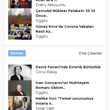
KOBİ’lere İ..
Erdinç Akkoyunlu
Çernobil Nükleer Felaketi: 35 Yıl
Önce..
Oggito
Güney Kore’de Corona Vakaları
Nasıl Az..
Oggito
Öne Çıkanlar
Roman
Deniz Feneri’nde Estetik Bütünlük
Gönül Bakay
İvan Gonçarov'un Muhteşem
Romanı Oblom..
Oggito
Melike İnci: "Temel sorunumuz
insana o..
Serap Çakır