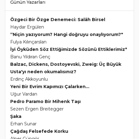
Günün Yazarları
Özgeci Bir Özge Denemeci: Salâh Birsel
Haydar Ergülen
“Niçin yazıyorum? Hangi doğruyu onaylıyorum?"
Fulya Kılınçarslan
İyi Öyküden Söz Ettiğimizde Sözünü Ettiklerimiz*
Banu Yıldıran Genç
Balzac, Dickens, Dostoyevski, Zweig: Üç Büyük
Usta'yı neden okumalısınız?
Erdinç Akkoyunlu
Yeni Bir Evrim Kapımızı Çalarken...
Uğur Vardan
Pedro Paramo Bir Mihenk Taşı
Sezen Ergen Breitegger
Şaka
Erhan Sunar
Çağdaş Felsefede Korku
Alper Güngör