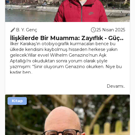
B. Y. Genç
25 Nisan 2025
İlişkilerde Bir Muamma: Zayıflık - Güç..
İlker Karakaş’ın otobiyografik kurmacaları bence bu
ülkede kendisini kaybolmuş hisseden herkese yakın
gelecek.Yıllar evvel Wilhelm Genazino’nun Aşk
Aptallığı’nı okuduktan sonra yorum olarak şöyle
yazmışım: “Sinir oluyorum Genazino okurken. Niye bu
kadar ben..
Devamı..
Kitap