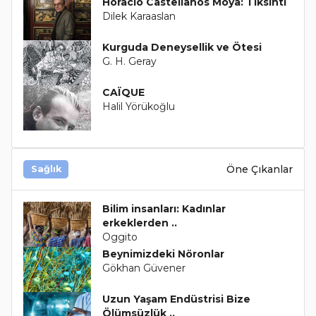
Horacio Castellanos Moya: Tiksinti
Dilek Karaaslan
Kurguda Deneysellik ve Ötesi
G. H. Geray
CAÏQUE
Halil Yörükoğlu
Öne Çıkanlar
Sağlık
Bilim insanları: Kadınlar
erkeklerden ..
Oggito
Beynimizdeki Nöronlar
Gökhan Güvener
Uzun Yaşam Endüstrisi Bize
Ölümsüzlük ..