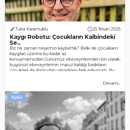
Tuba Karamuklu
25 Nisan 2025
Kaygı Robotu: Çocukların Kalbindeki
Se..
Biz ne zaman neşemizi kaybettik? Belki de çocukların
kaygıları üzerine bu kadar az
konuşmamızdan.Günümüz ebeveynlerinden biri olarak,
bugünün ebeveynlerinin maruz kaldığı baskıların
çocuklara da doğrudan yansıdığını fark ediyorum. Bu
da haliyle, kaygı..
Devamı..
Öykü