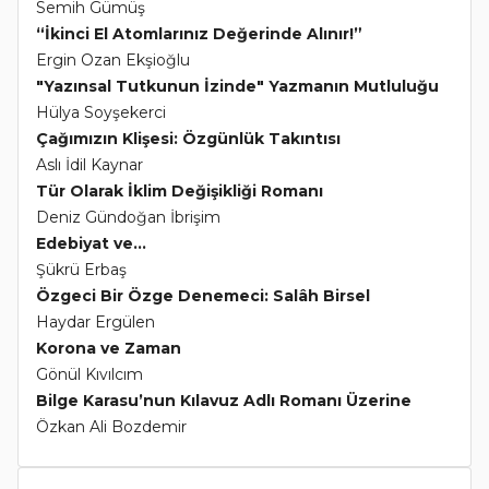
Semih Gümüş
“İkinci El Atomlarınız Değerinde Alınır!”
Ergin Ozan Ekşioğlu
"Yazınsal Tutkunun İzinde" Yazmanın Mutluluğu
Hülya Soyşekerci
Çağımızın Klişesi: Özgünlük Takıntısı
Aslı İdil Kaynar
Tür Olarak İklim Değişikliği Romanı
Deniz Gündoğan İbrişim
Edebiyat ve...
Şükrü Erbaş
Özgeci Bir Özge Denemeci: Salâh Birsel
Haydar Ergülen
Korona ve Zaman
Gönül Kıvılcım
Bilge Karasu’nun Kılavuz Adlı Romanı Üzerine
Özkan Ali Bozdemir