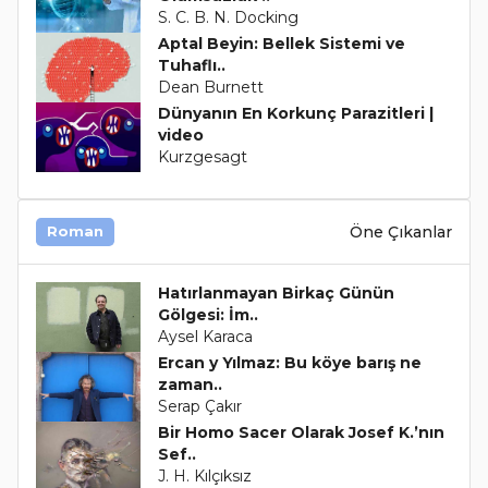
S. C. B. N. Docking
Aptal Beyin: Bellek Sistemi ve
Tuhaflı..
Dean Burnett
Dünyanın En Korkunç Parazitleri |
video
Kurzgesagt
Öne Çıkanlar
Roman
Hatırlanmayan Birkaç Günün
Gölgesi: İm..
Aysel Karaca
Ercan y Yılmaz: Bu köye barış ne
zaman..
Serap Çakır
Bir Homo Sacer Olarak Josef K.’nın
Sef..
J. H. Kılçıksız