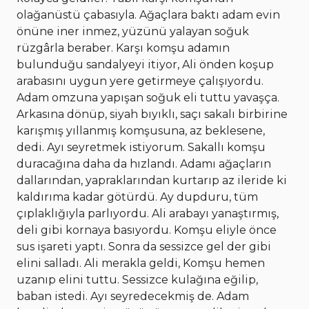
olağanüstü çabasıyla. Ağaçlara baktı adam evin
önüne iner inmez, yüzünü yalayan soğuk
rüzgârla beraber. Karşı komşu adamın
bulunduğu sandalyeyi itiyor, Ali önden koşup
arabasını uygun yere getirmeye çalışıyordu.
Adam omzuna yapışan soğuk eli tuttu yavaşça.
Arkasına dönüp, siyah bıyıklı, saçı sakalı birbirine
karışmış yıllanmış komşusuna, az beklesene,
dedi. Ayı seyretmek istiyorum. Sakallı komşu
duracağına daha da hızlandı. Adamı ağaçların
dallarından, yapraklarından kurtarıp az ileride ki
kaldırıma kadar götürdü. Ay dupduru, tüm
çıplaklığıyla parlıyordu. Ali arabayı yanaştırmış,
deli gibi kornaya basıyordu. Komşu eliyle önce
sus işareti yaptı. Sonra da sessizce gel der gibi
elini salladı. Ali merakla geldi, Komşu hemen
uzanıp elini tuttu. Sessizce kulağına eğilip,
baban istedi. Ayı seyredecekmiş de. Adam