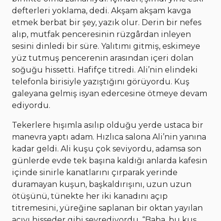
defterleri yoklama, dedi. Akşam akşam kavga
etmek berbat bir şey, yazık olur. Derin bir nefes
alıp, mutfak penceresinin rüzgârdan inleyen
sesini dinledi bir süre. Yalıtımı gitmiş, eskimeye
yüz tutmuş pencerenin arasından içeri dolan
soğuğu hissetti. Hafifçe titredi. Ali’nin elindeki
telefonla birisiyle yazıştığını görüyordu. Kuş
galeyana gelmiş isyan edercesine ötmeye devam
ediyordu.
Tekerlere hışımla asılıp olduğu yerde ustaca bir
manevra yaptı adam. Hızlıca salona Ali’nin yanına
kadar geldi. Ali kuşu çok seviyordu, adamsa son
günlerde evde tek başına kaldığı anlarda kafesin
içinde sinirle kanatlarını çırparak yerinde
duramayan kuşun, başkaldırışını, uzun uzun
ötüşünü, tünekte her iki kanadını açıp
titremesini, yüreğine saplanan bir oktan yayılan
acıyı hisseder gibi seyrediyordu. “Baba, bu kuş