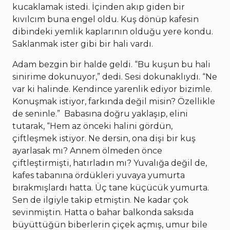
kucaklamak istedi. İçinden akıp giden bir
kıvılcım buna engel oldu. Kuş dönüp kafesin
dibindeki yemlik kaplarının olduğu yere kondu.
Saklanmak ister gibi bir hali vardı.
Adam bezgin bir halde geldi. “Bu kuşun bu hali
sinirime dokunuyor,” dedi. Sesi dokunaklıydı. “Ne
var ki halinde. Kendince yarenlik ediyor bizimle.
Konuşmak istiyor, farkında değil misin? Özellikle
de seninle.” Babasına doğru yaklaşıp, elini
tutarak, “Hem az önceki halini gördün,
çiftleşmek istiyor. Ne dersin, ona dişi bir kuş
ayarlasak mı? Annem ölmeden önce
çiftleştirmişti, hatırladın mı? Yuvalığa değil de,
kafes tabanına ördükleri yuvaya yumurta
bırakmışlardı hatta. Üç tane küçücük yumurta.
Sen de ilgiyle takip etmiştin. Ne kadar çok
sevinmiştin. Hatta o bahar balkonda saksıda
büyüttüğün biberlerin çiçek açmış, umur bile