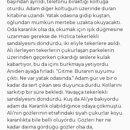
başından ayrıldı, telefonu bıraktığı koltuğa
oturdu. Adam diğer koltuğun üzerinde duran
kitabına uzandı. Yatak odasına gidip kuştan,
oğlundan mümkün mertebe uzakta okuyacaktı.
Oda karanlık olsa da, okumak için ışık düğmesine
uzanması gerekse de. Hızlıca tekerlekli
sandalyesini döndürdü, iki eliyle tekerlere asıldı.
Ali ilerleyen tekerlerin çukurlaşan parkelerin
üzerinden geçerken çıkardığı seslere kulak
kabartıyor, bu da içini burkmaya yetiyordu.
Aniden ayağa fırladı. “Gitme. Buranın suyumu
çıktı. Ne var yatak odasında.” Adam gür ve bir o
kadar da sert çıkan sesi duyunca durdu. Kollarını
sarkıtıp bir süre bekledi. Yavaşça tekerlekli
sandalyesini döndürdü. Kuş da Ali’ye bakıyordu
adam da. Karanlık olabildiğince odaya çökmüştü.
Ali’nin gözlerinin etrafındaki siyah çukurlar koyu
karanlıkta bile belli oluyordu. Gözleri her ne
kadar daima gördüğü gözler olsa da,