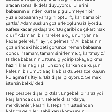
aradan sonra ilk defa duyuyordu. Ellerini
babasının elinden kurtarıp gülümseyen bir
yüzle babasının yanağını öptü. “Çıkarız ama bir
şartla.” Adam suskun gözlerle oğlunu izliyordu.
Kafese kadar yaklaşarak, “Bu garibi de çıkartırsak
olur.” Adam ani bir hareketle oğlunun yanına
kadar gelerek, “Hayır, o gelmesin.” Ali babasının
gözlerindeki hiddeti görünce hemen babasına
döndü. “Tamam, tamam sinirlenme. Çıkartmayız.”
Hızlıca babasının üstünü giydirip sokağa çıkma
hazırlıklarına girişti. En son çıkarken de kuşun
kafesini bir umutla açıkla bıraktı. Sessizce kuşun
kulağına fısıltıyla, “Biz dışarı çıkıyoruz. Gelmek
istersin belki,” dedi.
Hep beraber dışarı çıktılar. Engebeli bir araziydi
karşılarında duran. Tekerlekli sandalye,
merdivenler, karanlık. Hepsinin üstesinden
kolayca geldiler. Tabii karşı komşunun