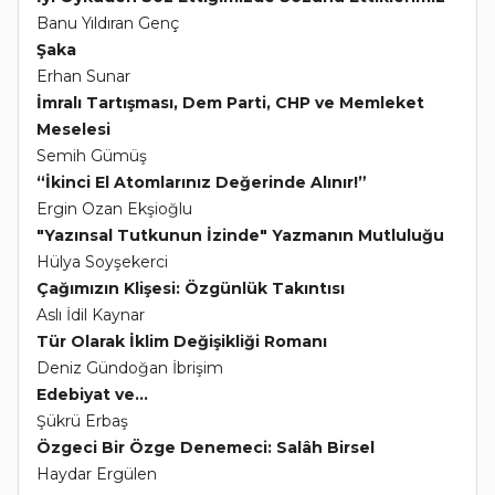
Banu Yıldıran Genç
Şaka
Erhan Sunar
İmralı Tartışması, Dem Parti, CHP ve Memleket
Meselesi
Semih Gümüş
“İkinci El Atomlarınız Değerinde Alınır!”
Ergin Ozan Ekşioğlu
"Yazınsal Tutkunun İzinde" Yazmanın Mutluluğu
Hülya Soyşekerci
Çağımızın Klişesi: Özgünlük Takıntısı
Aslı İdil Kaynar
Tür Olarak İklim Değişikliği Romanı
Deniz Gündoğan İbrişim
Edebiyat ve...
Şükrü Erbaş
Özgeci Bir Özge Denemeci: Salâh Birsel
Haydar Ergülen