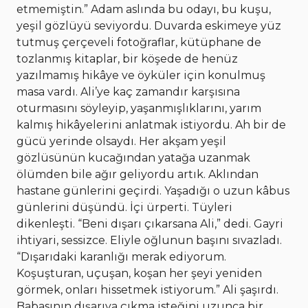
etmemiştin.” Adam aslında bu odayı, bu kuşu,
yeşil gözlüyü seviyordu. Duvarda eskimeye yüz
tutmuş çerçeveli fotoğraflar, kütüphane de
tozlanmış kitaplar, bir köşede de henüz
yazılmamış hikâye ve öyküler için konulmuş
masa vardı. Ali’ye kaç zamandır karşısına
oturmasını söyleyip, yaşanmışlıklarını, yarım
kalmış hikâyelerini anlatmak istiyordu. Ah bir de
gücü yerinde olsaydı. Her akşam yeşil
gözlüsünün kucağından yatağa uzanmak
ölümden bile ağır geliyordu artık. Aklından
hastane günlerini geçirdi. Yaşadığı o uzun kâbus
günlerini düşündü. İçi ürperti. Tüyleri
dikenleşti. “Beni dışarı çıkarsana Ali,” dedi. Gayri
ihtiyari, sessizce. Eliyle oğlunun başını sıvazladı.
“Dışarıdaki karanlığı merak ediyorum.
Koşuşturan, uçuşan, koşan her şeyi yeniden
görmek, onları hissetmek istiyorum.” Ali şaşırdı.
Babasının dışarıya çıkma isteğini uzunca bir