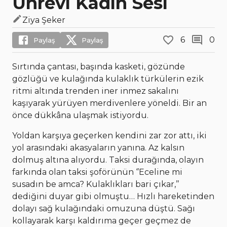
Uhrevi Kadın Sesi
Ziya Şeker
6
0
Paylaş
Paylaş
Sırtında çantası, başında kasketi, gözünde
gözlüğü ve kulağında kulaklık türkülerin ezik
ritmi altında trenden iner inmez sakalını
kaşıyarak yürüyen merdivenlere yöneldi. Bir an
önce dükkâna ulaşmak istiyordu.
Yoldan karşıya geçerken kendini zar zor attı, iki
yol arasındaki akasyaların yanına. Az kalsın
dolmuş altına alıyordu. Taksi durağında, olayın
farkında olan taksi şoförünün ‘’Eceline mi
susadın be amca? Kulaklıkları bari çıkar,’’
dediğini duyar gibi olmuştu… Hızlı hareketinden
dolayı sağ kulağındaki omuzuna düştü. Sağı
kollayarak karşı kaldırıma geçer geçmez de