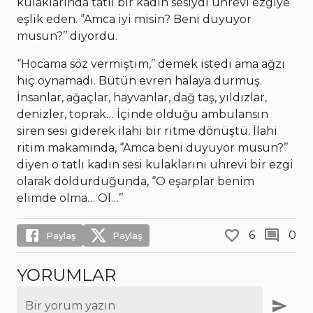
kulaklarında tatlı bir kadın sesiydi uhrevi ezgiye
eşlik eden. ‘’Amca iyi misin? Beni duyuyor
musun?’’ diyordu.
‘’Hocama söz vermiştim,’’ demek istedi ama ağzı
hiç oynamadı. Bütün evren halaya durmuş.
İnsanlar, ağaçlar, hayvanlar, dağ taş, yıldızlar,
denizler, toprak… İçinde olduğu ambulansın
siren sesi giderek ilahi bir ritme dönüştü. İlahi
ritim makamında, ‘’Amca beni duyuyor musun?’’
diyen o tatlı kadın sesi kulaklarını uhrevi bir ezgi
olarak doldurduğunda, ‘’O eşarplar benim
elimde olma… Ol…’’
6
0
Paylaş
Paylaş
YORUMLAR
Bir yorum yazın