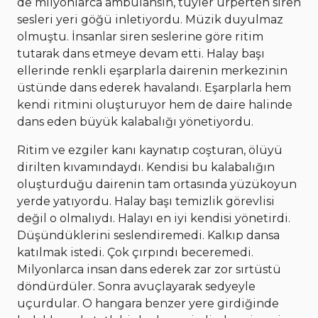
de milyonlarca ambulansın, tüyler ürperten siren
sesleri yeri göğü inletiyordu. Müzik duyulmaz
olmuştu. İnsanlar siren seslerine göre ritim
tutarak dans etmeye devam etti. Halay başı
ellerinde renkli eşarplarla dairenin merkezinin
üstünde dans ederek havalandı. Eşarplarla hem
kendi ritmini oluşturuyor hem de daire halinde
dans eden büyük kalabalığı yönetiyordu.
Ritim ve ezgiler kanı kaynatıp coşturan, ölüyü
dirilten kıvamındaydı. Kendisi bu kalabalığın
oluşturduğu dairenin tam ortasında yüzükoyun
yerde yatıyordu. Halay başı temizlik görevlisi
değil o olmalıydı. Halayı en iyi kendisi yönetirdi.
Düşündüklerini seslendiremedi. Kalkıp dansa
katılmak istedi. Çok çırpındı beceremedi.
Milyonlarca insan dans ederek zar zor sırtüstü
döndürdüler. Sonra avuçlayarak sedyeyle
uçurdular. O hangara benzer yere girdiğinde