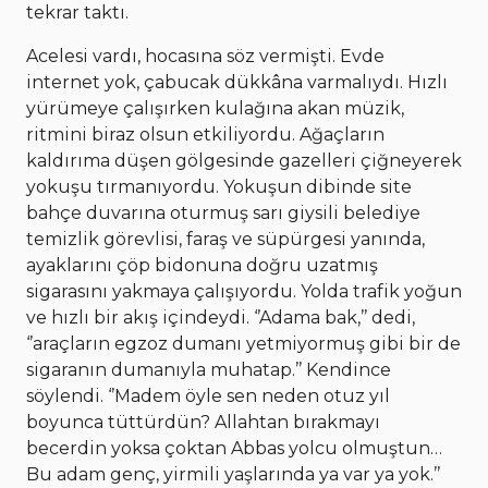
tekrar taktı.
Acelesi vardı, hocasına söz vermişti. Evde
internet yok, çabucak dükkâna varmalıydı. Hızlı
yürümeye çalışırken kulağına akan müzik,
ritmini biraz olsun etkiliyordu. Ağaçların
kaldırıma düşen gölgesinde gazelleri çiğneyerek
yokuşu tırmanıyordu. Yokuşun dibinde site
bahçe duvarına oturmuş sarı giysili belediye
temizlik görevlisi, faraş ve süpürgesi yanında,
ayaklarını çöp bidonuna doğru uzatmış
sigarasını yakmaya çalışıyordu. Yolda trafik yoğun
ve hızlı bir akış içindeydi. ‘’Adama bak,’’ dedi,
‘’araçların egzoz dumanı yetmiyormuş gibi bir de
sigaranın dumanıyla muhatap.’’ Kendince
söylendi. ‘’Madem öyle sen neden otuz yıl
boyunca tüttürdün? Allahtan bırakmayı
becerdin yoksa çoktan Abbas yolcu olmuştun…
Bu adam genç, yirmili yaşlarında ya var ya yok.’’