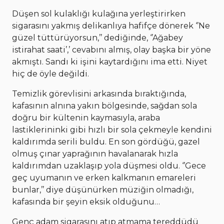
Düşen sol kulaklığı kulağına yerleştirirken
sigarasını yakmış delikanlıya hafifçe dönerek ‘’Ne
güzel tüttürüyorsun,’’ dediğinde, ‘’Ağabey
istirahat saati’,’ cevabını almış, olay başka bir yöne
akmıştı. Sandı ki işini kaytardığını ima etti. Niyet
hiç de öyle değildi.
Temizlik görevlisini arkasında bıraktığında,
kafasının alnına yakın bölgesinde, sağdan sola
doğru bir kültenin kaymasıyla, araba
lastiklerininki gibi hızlı bir sola çekmeyle kendini
kaldırımda serili buldu. En son gördüğü, gazel
olmuş çınar yaprağının havalanarak hızla
kaldırımdan uzaklaşıp yola düşmesi oldu. ‘’Gece
geç uyumanın ve erken kalkmanın emareleri
bunlar,’’ diye düşünürken müziğin olmadığı,
kafasında bir şeyin eksik olduğunu…
Genç adam sigarasını atıp atmama tereddüdü