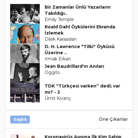
Bir Zamanlar Ünlü Yazarların
Takıldığı..
Emily Temple
Roald Dahl Öykülerini Ekranda
İzlemek
Dilek Karaaslan
D. H. Lawrence "Tilki" Öyküsü
Üzerine ..
Irmak Erkan
Jean Baudrillard'ın Anıları
Oggito
TDK “Türkçesi varken” dedi; var
mı? - 2
Ümit Kıvanç
Öne Çıkanlar
Sağlık
Koronavirüs Aşısına İlk Kim Sahip