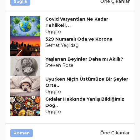
Öne Çıkanlar
Sağlık
Covid Varyantları Ne Kadar
Tehlikeli, ..
Oggito
529 Numaralı Oda ve Korona
Serhat Yeşildağ
Yaşlanan Beyinler Daha mı Akıllı?
Steven Rose
Uyurken Niçin Üstümüze Bir Şeyler
Örte..
Oggito
Gıdalar Hakkında Yanlış Bildiğimiz
Doğ..
Oggito
Öne Çıkanlar
Roman