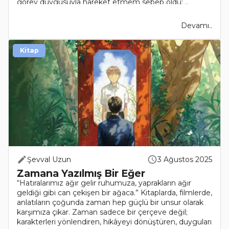
görev duygusuyla hareket etmem sebep oldu: ..
Devamı..
Kitap
Şevval Uzun
3 Ağustos 2025
Zamana Yazılmış Bir Eğer
“Hatıralarımız ağır gelir ruhumuza, yaprakların ağır
geldiği gibi can çekişen bir ağaca.” Kitaplarda, filmlerde,
anlatıların çoğunda zaman hep güçlü bir unsur olarak
karşımıza çıkar. Zaman sadece bir çerçeve değil;
karakterleri yönlendiren, hikâyeyi dönüştüren, duyguları