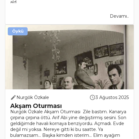
ald..
Devamı..
Öykü
Nurgök Özkale
3 Ağustos 2025
Akşam Oturması
Nurgök Özkale Akşam Oturması Zile bastım. Kanarya
çırpına çırpına öttü. Arif Abi yine değiştirmiş sesini. Son
geldiğimde havalı kornaya benziyordu. Açmadı. Evde
değil mi yoksa. Nereye gitti ki bu saatte. Ya
bulamazsam… Başka kimden isterim… Elim ayağım