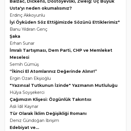
Balzac, Dickens, Dostoyevski, Zweig: Üç Büyük
Usta'yı neden okumalısınız?
Erdinç Akkoyunlu
İyi Öyküden Söz Ettiğimizde Sözünü Ettiklerimiz*
Banu Yıldıran Genç
Şaka
Erhan Sunar
İmralı Tartışması, Dem Parti, CHP ve Memleket
Meselesi
Semih Gümüş
“İkinci El Atomlarınız Değerinde Alınır!”
Ergin Ozan Ekşioğlu
"Yazınsal Tutkunun İzinde" Yazmanın Mutluluğu
Hülya Soyşekerci
Çağımızın Klişesi: Özgünlük Takıntısı
Aslı İdil Kaynar
Tür Olarak İklim Değişikliği Romanı
Deniz Gündoğan İbrişim
Edebiyat ve...