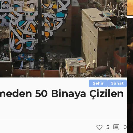
Şehir
Sanat
rmeden 50 Binaya Çizilen
5
0