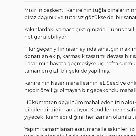
Mısır’ın başkenti Kahire’nin tuğla binalarının
biraz dağınık ve tutarsız gözükse de, bir sana
Yakınlardaki yamaca çıktığınızda, Tunus asıllı
net görülebiliyor.
Fikir geçen yılın nisan ayında sanatçının akl
donatılan ekip, karmaşık tasarımı devasa bir
Tasarımın hayata geçmesiyse üç hafta sürmüş v
tamamen gizli bir şekilde yapılmış.
Kahire’nin Naser mahallesinin, eL Seed ve onla
hiçbir özelliği olmayan bir gecekondu mahal
Hükümetten değil tüm mahalleden izin aldıkla
bilgilendirdiğini anlatıyor. Kendilerine misaf
yiyecek ikram edildiğini, her zaman olumlu tep
Yapımı tamamlanan eser, mahalle sakinleri iz